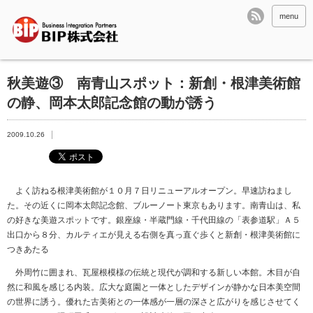
menu
秋美遊③ 南青山スポット：新創・根津美術館
の静、岡本太郎記念館の動が誘う
2009.10.26
よく訪ねる根津美術館が１０月７日リニューアルオープン。早速訪ねまし
た。その近くに岡本太郎記念館、ブルーノート東京もあります。南青山は、私
の好きな美遊スポットです。銀座線・半蔵門線・千代田線の「表参道駅」Ａ５
出口から８分、カルティエが見える右側を真っ直ぐ歩くと新創・根津美術館に
つきあたる
外周竹に囲まれ、瓦屋根模様の伝統と現代が調和する新しい本館。木目が自
然に和風を感じる内装。広大な庭園と一体としたデザインが静かな日本美空間
の世界に誘う。優れた古美術との一体感が一層の深さと広がりを感じさせてく