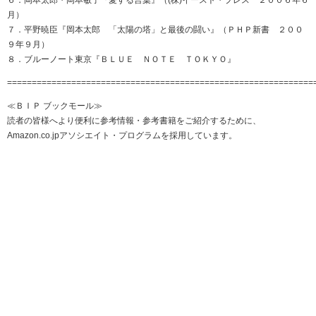
月）
７．平野暁臣『岡本太郎 「太陽の塔」と最後の闘い』（ＰＨＰ新書 ２００
９年９月）
８．ブルーノート東京『ＢＬＵＥ ＮＯＴＥ ＴＯＫＹＯ』
==============================================================
≪ＢＩＰ ブックモール≫
読者の皆様へより便利に参考情報・参考書籍をご紹介するために、
Amazon.co.jpアソシエイト・プログラムを採用しています。