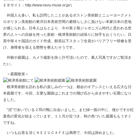
ＥＢサイト：http://www.nezu-muse.or.jp/）
外国人も多い。私も訪問したことがあるボストン美術館とニューヨークメト
ロポリタン美術館の東洋日本美術空間の素晴らしさに負けない本家日本の意地
が感じられる。日本人はもとより、今や第２期ジャポニズム時代と思われる世
界の人々への目線を持った新創・根津美術館の頑張りに拍手をおくりたい。日
英中韓４ケ国語のガイド作成、館長以下スタッフ全員がバリアフリー研修を受
け、身障者を迎える態勢を整えたそうです。
外観や庭園は、カメラ撮影を快く許可頂いたので、素人写真ですがご覧頂き
たい。
＜庭園散策＞
根津美術館を訪れる私の楽しみの一つは、都会のオアシスといえる広大な日
本庭園です。今回、主要な園路はこれまでの飛び石から歩きやすい石畳になり
ました。
“沼”で泳いでいる２羽の鴨に出会いました。まだ緑一面の中に、僅かですが紅
葉色の変化が始まっています。１１月が近づき、秋の色づいた庭園ももうすぐ
ですね。
いつもお茶を頂くＮＥＺＵＣＡＦＥは満席で、今回は諦めました。