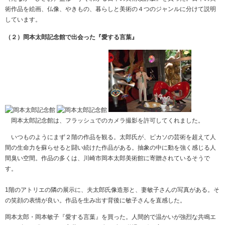
術作品を絵画、仏像、やきもの、暮らしと美術の４つのジャンルに分けて説明
しています。
（２）岡本太郎記念館で出会った『愛する言葉』
岡本太郎記念館は、フラッシュでのカメラ撮影を許可してくれました。
いつものようにまず２階の作品を観る。太郎氏が、ピカソの芸術を超えて人
間の生命力を蘇らせると闘い続けた作品がある。抽象の中に動を強く感じる人
間臭い空間。作品の多くは、川崎市岡本太郎美術館に寄贈されているそうで
す。
1階のアトリエの隣の展示に、夫太郎氏像造形と、妻敏子さんの写真がある。そ
の笑顔の表情が良い。作品を生み出す背後に敏子さんを直感した。
岡本太郎・岡本敏子『愛する言葉』を買った。人間的で温かいが強烈な共鳴エ