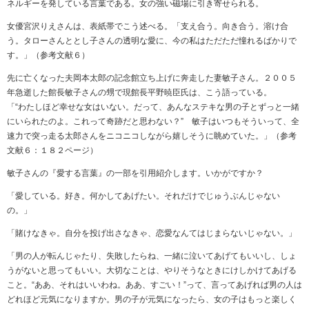
ネルギーを発している言葉である。女の強い磁場に引き寄せられる。
女優宮沢りえさんは、表紙帯でこう述べる。「支え合う。向き合う。溶け合
う。タローさんととし子さんの透明な愛に、今の私はただただ憧れるばかりで
す。」（参考文献６）
先に亡くなった夫岡本太郎の記念館立ち上げに奔走した妻敏子さん。２００５
年急逝した館長敏子さんの甥で現館長平野暁臣氏は、こう語っている。
「“わたしほど幸せな女はいない。だって、あんなステキな男の子とずっと一緒
にいられたのよ。これって奇跡だと思わない？” 敏子はいつもそういって、全
速力で突っ走る太郎さんをニコニコしながら嬉しそうに眺めていた。」（参考
文献６：１８２ページ）
敏子さんの『愛する言葉』の一部を引用紹介します。いかがですか？
「愛している。好き。何かしてあげたい。それだけでじゅうぶんじゃない
の。」
「賭けなきゃ。自分を投げ出さなきゃ、恋愛なんてはじまらないじゃない。」
「男の人が転んじゃたり、失敗したらね、一緒に泣いてあげてもいいし、しょ
うがないと思ってもいい。大切なことは、やりそうなときにけしかけてあげる
こと。“ああ、それはいいわね。ああ、すごい！”って、言ってあげれば男の人は
どれほど元気になりますか。男の子が元気になったら、女の子はもっと楽しく