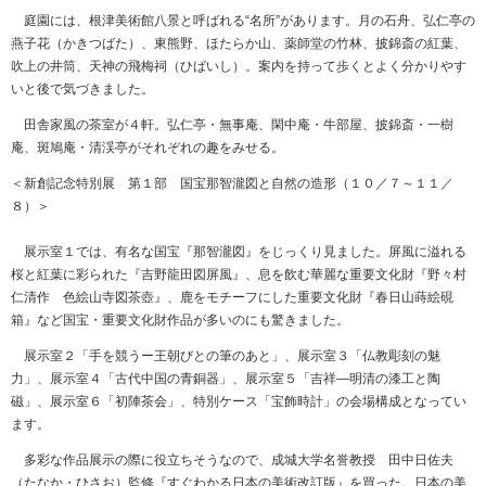
庭園には、根津美術館八景と呼ばれる“名所”があります。月の石舟、弘仁亭の
燕子花（かきつばた）、東熊野、ほたらか山、薬師堂の竹林、披錦斎の紅葉、
吹上の井筒、天神の飛梅祠（ひばいし）。案内を持って歩くとよく分かりやす
いと後で気づきました。
田舎家風の茶室が４軒。弘仁亭・無事庵、閑中庵・牛部屋、披錦斎・一樹
庵、斑鳩庵・清渓亭がそれぞれの趣をみせる。
＜新創記念特別展 第１部 国宝那智瀧図と自然の造形（１０／７～１１／
８）＞
展示室１では、有名な国宝『那智瀧図』をじっくり見ました。屏風に溢れる
桜と紅葉に彩られた『吉野龍田図屏風』、息を飲む華麗な重要文化財『野々村
仁清作 色絵山寺図茶壺』、鹿をモチーフにした重要文化財『春日山蒔絵硯
箱』など国宝・重要文化財作品が多いのにも驚きました。
展示室２「手を競うー王朝びとの筆のあと」、展示室３「仏教彫刻の魅
力」、展示室４「古代中国の青銅器」、展示室５「吉祥―明清の漆工と陶
磁」、展示室６「初陣茶会」、特別ケース「宝飾時計」の会場構成となってい
ます。
多彩な作品展示の際に役立ちそうなので、成城大学名誉教授 田中日佐夫
（たなか・ひさお）監修『すぐわかる日本の美術改訂版』を買った。日本の美