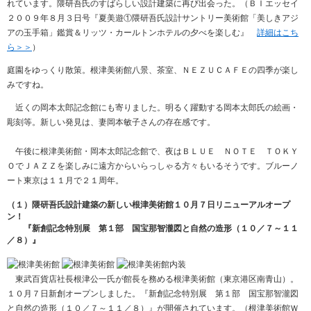
れています。隈研吾氏のすばらしい設計建築に再び出会った。（ＢＩエッセイ
２００９年８月３日号『夏美遊①隈研吾氏設計サントリー美術館「美しきアジ
アの玉手箱」鑑賞＆リッツ・カールトンホテルの夕べを楽しむ』
詳細はこち
ら＞＞
）
庭園をゆっくり散策。根津美術館八景、茶室、ＮＥＺＵＣＡＦＥの四季が楽し
みですね。
近くの岡本太郎記念館にも寄りました。明るく躍動する岡本太郎氏の絵画・
彫刻等。新しい発見は、妻岡本敏子さんの存在感です。
午後に根津美術館・岡本太郎記念館で、夜はＢＬＵＥ ＮＯＴＥ ＴＯＫＹ
ＯでＪＡＺＺを楽しみに遠方からいらっしゃる方々もいるそうです。ブルーノ
ート東京は１１月で２１周年。
（１）隈研吾氏設計建築の新しい根津美術館１０月７日リニューアルオープ
ン！
『新創記念特別展 第１部 国宝那智瀧図と自然の造形（１０／７～１１
／８）』
東武百貨店社長根津公一氏が館長を務める根津美術館（東京港区南青山）。
１０月７日新創オープンしました。『新創記念特別展 第１部 国宝那智瀧図
と自然の造形（１０／７～１１／８）』が開催されています。（根津美術館Ｗ