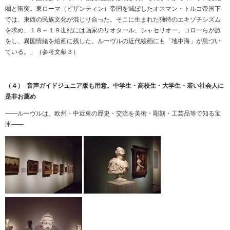
圏と衝突。東ローマ（ビザンティン）帝国を滅ぼしたオスマン・トルコ帝国下
では、東西の民族文化が混じり合った。そこに生まれた独特のエキゾチシズム
を求め、１８～１９世紀には画家のリオタール、シャセリオー、コローらが旅
をし、異国情緒を絵画に残した。ルーヴルの近代絵画にも「地中海」が息づい
ている。」（参考文献３）
（４） 音声ガイドジュニア版も用意。中学生・高校生・大学生・若い社会人に
是非お薦め
――ルーヴルは、欧州・中近東の歴史・交流を美術・彫刻・工芸品等で知る宝
庫――