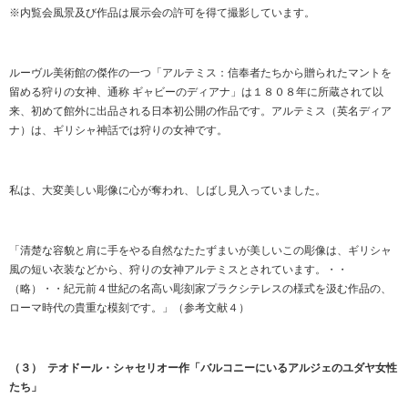
※内覧会風景及び作品は展示会の許可を得て撮影しています。
ルーヴル美術館の傑作の一つ「アルテミス：信奉者たちから贈られたマントを
留める狩りの女神、通称 ギャビーのディアナ」は１８０８年に所蔵されて以
来、初めて館外に出品される日本初公開の作品です。アルテミス（英名ディア
ナ）は、ギリシャ神話では狩りの女神です。
私は、大変美しい彫像に心が奪われ、しばし見入っていました。
「清楚な容貌と肩に手をやる自然なたたずまいが美しいこの彫像は、ギリシャ
風の短い衣装などから、狩りの女神アルテミスとされています。・・
（略）・・紀元前４世紀の名高い彫刻家プラクシテレスの様式を汲む作品の、
ローマ時代の貴重な模刻です。」（参考文献４）
（３） テオドール・シャセリオー作「バルコニーにいるアルジェのユダヤ女性
たち」