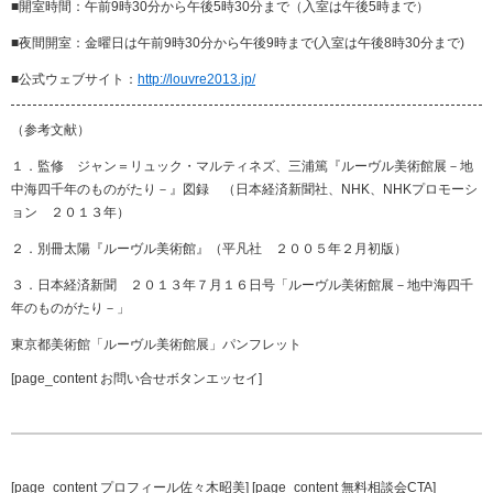
■開室時間：午前9時30分から午後5時30分まで（入室は午後5時まで）
■夜間開室：金曜日は午前9時30分から午後9時まで(入室は午後8時30分まで)
■公式ウェブサイト：
http://louvre2013.jp/
（参考文献）
１．監修 ジャン＝リュック・マルティネズ、三浦篤『ルーヴル美術館展－地
中海四千年のものがたり－』図録 （日本経済新聞社、NHK、NHKプロモーシ
ョン ２０１３年）
２．別冊太陽『ルーヴル美術館』（平凡社 ２００５年２月初版）
３．日本経済新聞 ２０１３年７月１６日号「ルーヴル美術館展－地中海四千
年のものがたり－」
東京都美術館「ルーヴル美術館展」パンフレット
[page_content お問い合せボタンエッセイ]
[page_content プロフィール佐々木昭美] [page_content 無料相談会CTA]