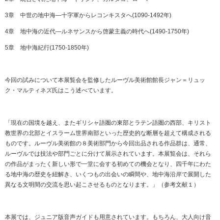
3章 中世の地中海―十字軍からレコンキスタへ(1090-1492年)
4章 地中海の近代―ルネサンスから啓蒙主義の時代へ(1490-1750年)
5章 地中海紀行(1750-1850年)
今回の試みについて本展覧会を監修したルーヴル美術館館長ジャン＝リュッ
ク・マルティネズ氏はこう述べています。
「現在の国境を越え、またギリシャ語圏の東部とラテン語圏の西部、キリスト
教世界の北部とイスラーム世界南部といった歴史的な断層を超えて構成される
ものです。ルーヴル美術館の８美術部門から今回出品される作品群は、通常、
ルーヴルでは技法や部門ごとに分けて展示されています。本展覧会は、それら
の作品がまったく新しい形で一堂に会する初めての機会となり、四千年にわた
る地中海の歴史を紐解き、いくつもの出会いの瞬間や、地中海沿岸で展開した
異なる文明間の交流を思い起こさせるものとなります。」（参考文献１）
本展では、ジュニア版音声ガイドも用意されています。もちろん、大人向け音