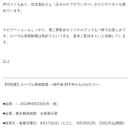
声ガイドもあり、住吉美紀さん（元ＮＨＫアナウンサー）がナビゲーターを務
めています。
ナビゲーションもしっかり、更に展覧会オリジナルグッズも一杯でお楽しみで
す。ルーヴル美術館展は初めてという方も、是非ご覧頂きたいと念願していま
す。
以上
【特別展】ルーヴル美術館展 —地中海 四千年のものがたり—
■会期：～ 2013年9月23日(月・祝）
■会場：東京都美術館 企画展示室
■休室日：毎週月曜日、9月17日(火)（ただし、9月16日(月)、23日(月)は開室)