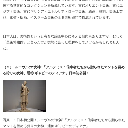
羅する世界的なコレクションを所蔵しています。古代オリエント美術、古代エ
ジプト美術、古代ギリシア・エトルリア・ローマ美術、絵画、彫刻、美術工芸
品、素描・版画、イスラーム美術の全８美術部門で構成されています。
日本人は、美術館というと有名な絵画中心に考える傾向もありますが、むしろ
「美術博物館」と言った方が実態に合った理解をして頂けるかもしれません
ね。
（２） ルーヴルの“女神”「アルテミス：信奉者たちから贈られたマントを留め
る狩りの女神、通称 ギャビーのディアナ」日本初公開！
写真 ：日本初公開！ルーヴルの“女神”「アルテミス：信奉者たちから贈られた
マントを留める狩りの女神、通称 ギャビーのディアナ」