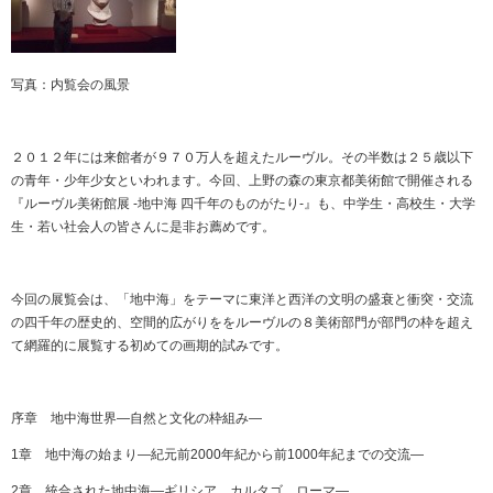
写真：内覧会の風景
２０１２年には来館者が９７０万人を超えたルーヴル。その半数は２５歳以下
の青年・少年少女といわれます。今回、上野の森の東京都美術館で開催される
『ルーヴル美術館展 -地中海 四千年のものがたり-』も、中学生・高校生・大学
生・若い社会人の皆さんに是非お薦めです。
今回の展覧会は、「地中海」をテーマに東洋と西洋の文明の盛衰と衝突・交流
の四千年の歴史的、空間的広がりををルーヴルの８美術部門が部門の枠を超え
て網羅的に展覧する初めての画期的試みです。
序章 地中海世界―自然と文化の枠組み―
1章 地中海の始まり―紀元前2000年紀から前1000年紀までの交流―
2章 統合された地中海―ギリシア、カルタゴ、ローマ―