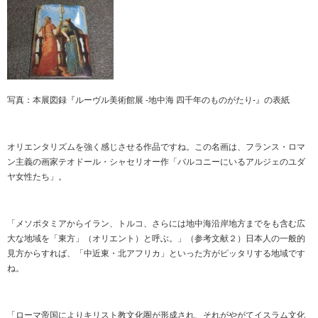
写真：本展図録『ルーヴル美術館展 -地中海 四千年のものがたり-』の表紙
オリエンタリズムを強く感じさせる作品ですね。この名画は、フランス・ロマ
ン主義の画家テオドール・シャセリオー作「バルコニーにいるアルジェのユダ
ヤ女性たち」。
「メソポタミアからイラン、トルコ、さらには地中海沿岸地方までをも含む広
大な地域を「東方」（オリエント）と呼ぶ。」（参考文献２）日本人の一般的
見方からすれば、「中近東・北アフリカ」といった方がピッタリする地域です
ね。
「ローマ帝国によりキリスト教文化圏が形成され、それがやがてイスラム文化