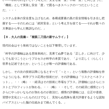
い――求められないという考え方。安全も速「度」や精「度」と同じように、
「機能」として実装し安全「度」で図るべきスペックの一つだということ
だ。・・・
システム全体の安全度を上げるため、各構成要素の真の安全情報を引き出し把
握する――そのためには「絶対安全」という考え方を捨てる――それが数々の
大事故から学んだ教訓なのだ。」
【８．大人の流儀～「複眼二刀流の新サムライ」】
現代社会はそう単純ではないことを以下整理しています。
「科学の評価軸はある意味単純だ。見果てぬ夢である「正しさ」に向けて、少
しでも近づこうというプロセスが科学の本質であり、「より正しく（らしく）
世界を記述できたか」ということが唯一の評価軸である。
しかし、その次の技術以降になるとすべて「～と～」という複数の評価軸を持
つようになる。科学プラス応用が技術だが、その評価軸は「リスクとベネフィ
ット」。・・（略）・・経済はその技術に市場をプラス。評価軸にはさらにコ
ストとプロフィットが加わる。・・（略）・・そして、その経済に感情という
さらにやっかいなものが加わるのが政治だ。感情の評価軸には、公正や道徳、
習慣や文化といったものだけでなく、見知らぬ危険を過大評価するような認知
バイアスといった脳の仕組みまで絡んでくる。」