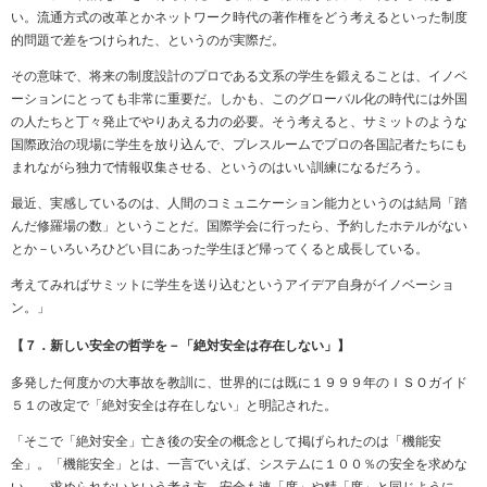
い。流通方式の改革とかネットワーク時代の著作権をどう考えるといった制度
的問題で差をつけられた、というのが実際だ。
その意味で、将来の制度設計のプロである文系の学生を鍛えることは、イノベ
ーションにとっても非常に重要だ。しかも、このグローバル化の時代には外国
の人たちと丁々発止でやりあえる力の必要。そう考えると、サミットのような
国際政治の現場に学生を放り込んで、プレスルームでプロの各国記者たちにも
まれながら独力で情報収集させる、というのはいい訓練になるだろう。
最近、実感しているのは、人間のコミュニケーション能力というのは結局「踏
んだ修羅場の数」ということだ。国際学会に行ったら、予約したホテルがない
とか－いろいろひどい目にあった学生ほど帰ってくると成長している。
考えてみればサミットに学生を送り込むというアイデア自身がイノベーショ
ン。」
【７．新しい安全の哲学を－「絶対安全は存在しない」】
多発した何度かの大事故を教訓に、世界的には既に１９９９年のＩＳＯガイド
５１の改定で「絶対安全は存在しない」と明記された。
「そこで「絶対安全」亡き後の安全の概念として掲げられたのは「機能安
全」。「機能安全」とは、一言でいえば、システムに１００％の安全を求めな