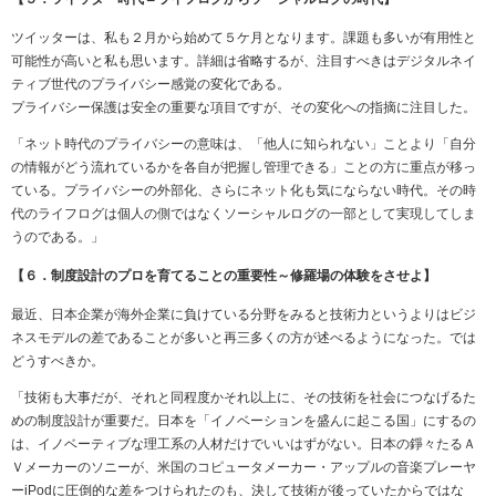
ツイッターは、私も２月から始めて５ケ月となります。課題も多いが有用性と
可能性が高いと私も思います。詳細は省略するが、注目すべきはデジタルネイ
ティブ世代のプライバシー感覚の変化である。
プライバシー保護は安全の重要な項目ですが、その変化への指摘に注目した。
「ネット時代のプライバシーの意味は、「他人に知られない」ことより「自分
の情報がどう流れているかを各自が把握し管理できる」ことの方に重点が移っ
ている。プライバシーの外部化、さらにネット化も気にならない時代。その時
代のライフログは個人の側ではなくソーシャルログの一部として実現してしま
うのである。」
【６．制度設計のプロを育てることの重要性～修羅場の体験をさせよ】
最近、日本企業が海外企業に負けている分野をみると技術力というよりはビジ
ネスモデルの差であることが多いと再三多くの方が述べるようになった。では
どうすべきか。
「技術も大事だが、それと同程度かそれ以上に、その技術を社会につなげるた
めの制度設計が重要だ。日本を「イノベーションを盛んに起こる国」にするの
は、イノベーティブな理工系の人材だけでいいはずがない。日本の錚々たるＡ
Ｖメーカーのソニーが、米国のコピュータメーカー・アップルの音楽プレーヤ
ーiPodに圧倒的な差をつけられたのも、決して技術が後っていたからではな