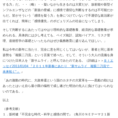
する力」だ。・・（略）・・疑いながら生きるのは大変だが、放射能や新型イ
ンフルエンザなどの「新規の脅威」に感情で適切な判断をするのは不可能だか
らだ。皆がそういう「感情を疑う力」を身につけていないで不適切な政治家が
出てくれば、簡単に「感情優先」のポピュリズムの社会になってしまう。
そして判断するにあたってはやはり理科的な基礎教養、経済的な基礎教養が求
められる。具体的には少し考えても、ベイズ統計、認知バイアス、リスク管
理、道徳哲学の基礎といったものはぜひ義務教育に盛り込んでほしい。」
私は今年の新年に当たり、完全に意を同じくしてはいないが、著者と同じ基本
姿勢を「複眼二刀流」という言葉で述べた。そして、そういう大人の流儀を身
につけた日本人を「新サムライ」と呼んでみたのである。（詳細は＞＞
ＢＩエ
ッセイ2011/01/04 『２０１１年新春にあたり “新サムライ 複眼二刀流で
未来拓く” 』
』
「あの激動の時代に、大政奉還という国のカタチの大変革を――黒船の助けは
あったとはいえ自ら最小限の犠牲で成し遂げた明治の先人に負けてはいられな
いのである。」
以上
（参考文献）
１．坂村健『不完全な時代－科学と感情の間で』（角川ＯＮＥテーマ２１新