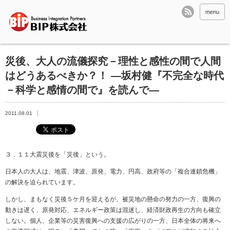
menu
災後、大人の流儀探究－理性と感性の間で人間
はどうあるべきか？！ ―坂村健『不完全な時代
－科学と感情の間で』を読んで―
2011.08.01
３．１１大震災後を「災後」という。
日本人の大人は、地震、津波、原発、電力、円高、政府等の「複合連鎖危機」
の解決を迫られています。
しかし、まもなく災後５ケ月を迎えるが、被災地の懸命の努力の一方、復興の
動きは遅く、原発対応、エネルギー政策は混迷し、経済財政再生の方向も確立
しない。個人、企業等の災害復興への支援の広がりの一方、日本全体の将来へ