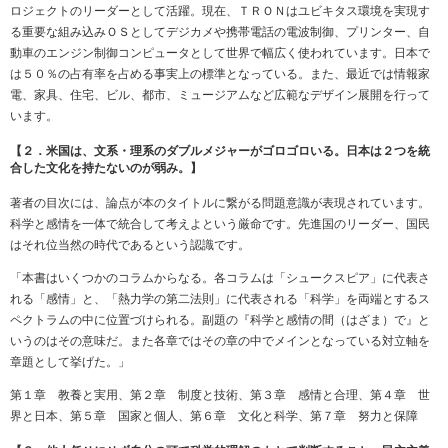
ロジェクトのリーダーとして活躍。現在、ＴＲＯＮはユビキタス環境を実現す
る重要な組み込みＯＳとしてデジカメや携帯電話の電波制御、プリンター、自
動車のエンジン制御コンピュータとして世界で幅広く使われています。日本で
は５０％の占有率を占める事実上の標準となっている。また、最近では情報家
電、家具、住宅、ビル、都市、ミュージアムなど広範なデザイン展開を行って
います。
【２．米国は、文系・理系のダブルメジャーがゴロゴロいる。日本は２つを統
合した文化を持たないのが弱み。】
著者の目次には、論点が本のタイトルに繋がる問題意識が表現されています。
科学と感情を一体で統合して考えよという厳命です。先進国のリーダー、国民
はそれ位当然の時代であるという認識です。
「本書はいくつかのコラムからなる。各コラムは「シュークスピア」に代表さ
れる「感情」と、「熱力学の第二法則」に代表される「科学」を両端とするス
ペクトラムの中に位置づけられる。副題の『科学と感情の間（はざま）で』と
いうのはその意味だ。また各章ではその章の中でメインとなっている対立軸を
章題として挙げた。」
第１章 教養と実用、第２章 制度と技術、第３章 感情と合理、第４章 世
界と日本、第５章 国家と個人、第６章 文化と科学、第７章 努力と保障