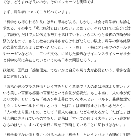
では、どうすれば良いのか。そのメッセージも明確です。
まず、科学者についてこう述べています。
「科学から得られる知見には常に限界がある。しかし、社会は科学者に結論を
求める。その中で「私は絶対とはいわない」と言うが、それだけでは自分に対
して誠実なだけで人に伝える努力を逃げている。さらにいうと最後の判断が経
済的なもので、さらに社会に納得させなければならない以上、科学の側も経済
の言葉で語れるようにすべきだった。・・（略）・・特にアシモフやグールド
やセーガンなどの、「二つの文化」に通じた優秀なサイエンスライターが社会
と科学の間に存在しないというのも日本の問題だろう。」
政治家、国民は「感情優先」でないかと自分を疑う力が必要という。曖昧な言
葉に容赦しない。
「政治が経済プラス感情という営みという意味で「人の命は地球より重い」と
いう美しい言葉も感情の言葉だという自覚が必要だ。もし本当に「人の命が何
より大事」というなら「発ガン率上昇について本人２シーベルト、受動禁煙で
も０．１シーベルト相当」という「たばこ」は即刻禁止されるべきだろう。
「人の命より重いもの」として「個人の自由」などを考えるから「たばこ」は
社会的に許されているのであり、結局は「すべての何より大事」という絶対的
なものはない。すべてを天秤に載せて判断していることに変わりはない。」
「科学者でない側も身につけるべきは「科学力」というよりは「合理的に判断