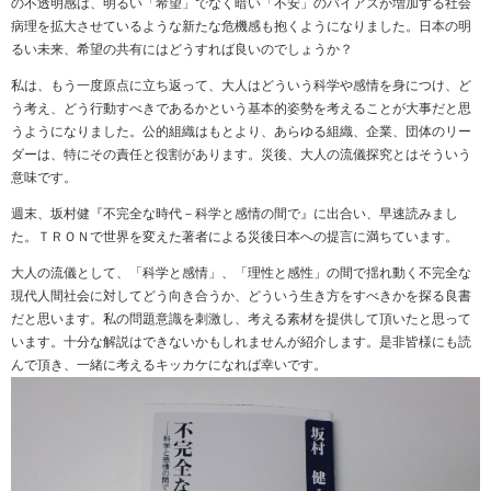
の不透明感は、明るい「希望」でなく暗い「不安」のバイアスが増加する社会
病理を拡大させているような新たな危機感も抱くようになりました。日本の明
るい未来、希望の共有にはどうすれば良いのでしょうか？
私は、もう一度原点に立ち返って、大人はどういう科学や感情を身につけ、ど
う考え、どう行動すべきであるかという基本的姿勢を考えることが大事だと思
うようになりました。公的組織はもとより、あらゆる組織、企業、団体のリー
ダーは、特にその責任と役割があります。災後、大人の流儀探究とはそういう
意味です。
週末、坂村健『不完全な時代－科学と感情の間で』に出合い、早速読みまし
た。ＴＲＯＮで世界を変えた著者による災後日本への提言に満ちています。
大人の流儀として、「科学と感情」、「理性と感性」の間で揺れ動く不完全な
現代人間社会に対してどう向き合うか、どういう生き方をすべきかを探る良書
だと思います。私の問題意識を刺激し、考える素材を提供して頂いたと思って
います。十分な解説はできないかもしれませんが紹介します。是非皆様にも読
んで頂き、一緒に考えるキッカケになれば幸いです。