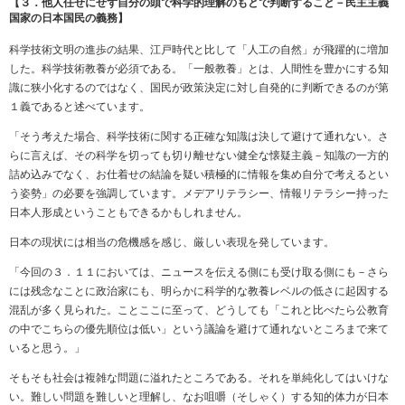
【３．他人任せにせず自分の頭で科学的理解のもとで判断すること－民主主義
国家の日本国民の義務】
科学技術文明の進歩の結果、江戸時代と比して「人工の自然」が飛躍的に増加
した。科学技術教養が必須である。「一般教養」とは、人間性を豊かにする知
識に狭小化するのではなく、国民が政策決定に対し自発的に判断できるのが第
１義であると述べています。
「そう考えた場合、科学技術に関する正確な知識は決して避けて通れない。さ
らに言えば、その科学を切っても切り離せない健全な懐疑主義－知識の一方的
詰め込みでなく、お仕着せの結論を疑い積極的に情報を集め自分で考えるとい
う姿勢」の必要を強調しています。メデアリテラシー、情報リテラシー持った
日本人形成ということもできるかもしれません。
日本の現状には相当の危機感を感じ、厳しい表現を発しています。
「今回の３．１１においては、ニュースを伝える側にも受け取る側にも－さら
には残念なことに政治家にも、明らかに科学的な教養レベルの低さに起因する
混乱が多く見られた。ことここに至って、どうしても「これと比べたら公教育
の中でこちらの優先順位は低い」という議論を避けて通れないところまで来て
いると思う。」
そもそも社会は複雑な問題に溢れたところである。それを単純化してはいけな
い。難しい問題を難しいと理解し、なお咀嚼（そしゃく）する知的体力が日本