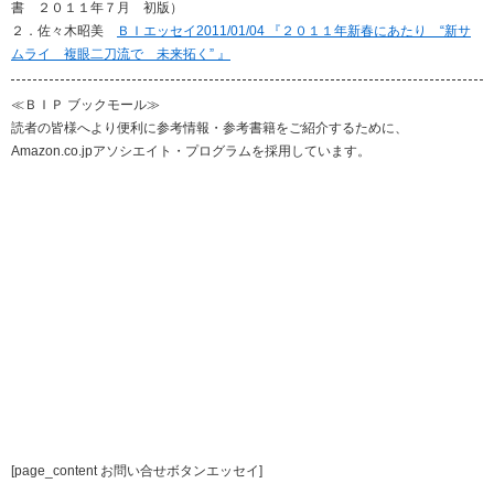
書 ２０１１年７月 初版）
２．佐々木昭美
ＢＩエッセイ2011/01/04 『２０１１年新春にあたり “新サ
ムライ 複眼二刀流で 未来拓く” 』
≪ＢＩＰ ブックモール≫
読者の皆様へより便利に参考情報・参考書籍をご紹介するために、
Amazon.co.jpアソシエイト・プログラムを採用しています。
[page_content お問い合せボタンエッセイ]