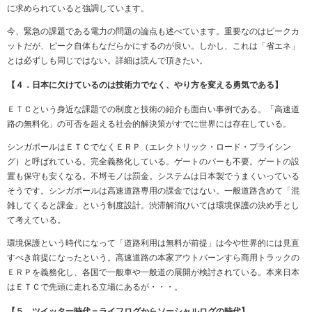
に求められていると強調しています。
今、緊急の課題である電力の問題の論点も述べています。重要なのはピークカ
ットだが、ピーク自体もなだらかにするのが良い。しかし、これは「省エネ」
とは必ずしも同じではない。詳細は読んで頂きたい。
【４．日本に欠けているのは技術力でなく、やり方を変える勇気である】
ＥＴＣという身近な課題での制度と技術の紹介も面白い事例である。「高速道
路の無料化」の可否を超える社会的解決策がすでに世界には存在している。
シンガポールはＥＴＣでなくＥＲＰ（エレクトリック・ロード・プライシン
グ）と呼ばれている。完全義務化している。ゲートのバーも不要。ゲートの設
置も保守も安くなる。不埒モノは罰金。システムは日本製でうまくいっている
そうです。シンガポールは高速道路専用の課金ではない。一般道路含めて「混
雑してくると課金」という制度設計。渋滞解消ひいては環境保護の決め手とし
て考えている。
環境保護という時代になって「道路利用は無料が前提」は今や世界的には見直
すべき前提になったという。高速道路の本家アウトバーンすら商用トラックの
ＥＲＰを義務化し、各国で一般車や一般道の展開が検討されている。本来日本
はＥＴＣで先頭に走れる立場にあるが・・・。
【５．ツイッター時代＝ライフログからソーシャルログの時代】