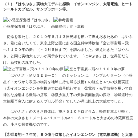
（１）「はやぶさ」実物大モデルに感動－イオンエンジン、太陽電池、ヒート
シールドカプセル、サンプラホーン等。
小惑星探査機『はやぶさ』 画像提供：池下章裕
使命を果たし、２０１０年６月１３日光線を描いて燃え尽きたあの「はやぶ
さ」君に会いたくて、東京上野公園にある国立科学博物館『空と宇宙展～飛
べ！１００年の夢』（～２月６日まで）を訪ねました。燃え尽きた「はやぶ
さ」と同じ実物大モデルが展示されています。「はやぶさ」は、世界初だら
け、新技術の塊でした。
「はやぶさ（ＭＵＳＥＳ―Ｃ）」のミッションは、サンプルリターン（小惑
星イトカワから表面の物質を地球に持ち帰る技術）の確立と４つの技術実証
（①イオンエンジンを主推進力に惑星航行する ②電波・光学情報を用いて自
律的な操縦する機能の搭載 ③微少重力下の天体表面物質の採取 ④帰還時の
大気圏再突入に耐えるカプセル開発）でしたが満点以上の大成功でした。
「はやぶさ」の大きさ自体は、重さ５１０キログラム、軽自動車より軽く、
本体の大きさも１メートル×１メートル×１．６メートルと大きめの冷蔵庫程度
の、小さな探査機なのです。
【①世界初－７年間、６０億キロ旅したイオンエンジン（電気推進機）と太陽