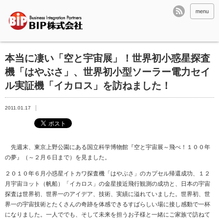
menu
本当に凄い「空と宇宙展」！世界初小惑星探査
機「はやぶさ」、世界初小型ソーラー電力セイ
ル実証機「イカロス」を訪ねました！
2011.01.17
先週末、東京上野公園にある国立科学博物館『空と宇宙展～飛べ！１００年
の夢』（～２月６日まで）を見ました。
２０１０年６月小惑星イトカワ探査機「はやぶさ」のカプセル帰還成功、１２
月宇宙ヨット（帆船）「イカロス」の金星接近飛行観測の成功と、日本の宇宙
探査は世界初、世界一のアイデア、技術、実績に溢れていました。世界初、世
界一の宇宙技術とたくさんの奇跡を体感できるすばらしい場に接し感動で一杯
になりました。一人ででも、そして未来を担うお子様と一緒にご家族で訪ねて