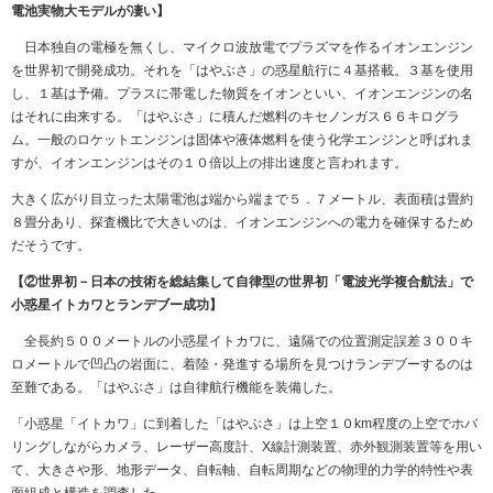
電池実物大モデルが凄い】
日本独自の電極を無くし、マイクロ波放電でプラズマを作るイオンエンジン
を世界初で開発成功。それを「はやぶさ」の惑星航行に４基搭載。３基を使用
し、１基は予備。プラスに帯電した物質をイオンといい、イオンエンジンの名
はそれに由来する。「はやぶさ」に積んだ燃料のキセノンガス６６キログラ
ム。一般のロケットエンジンは固体や液体燃料を使う化学エンジンと呼ばれま
すが、イオンエンジンはその１０倍以上の排出速度と言われます。
大きく広がり目立った太陽電池は端から端まで５．７メートル、表面積は畳約
８畳分あり、探査機比で大きいのは、イオンエンジンへの電力を確保するため
だそうです。
【②世界初－日本の技術を総結集して自律型の世界初「電波光学複合航法」で
小惑星イトカワとランデブー成功】
全長約５００メートルの小惑星イトカワに、遠隔での位置測定誤差３００キ
ロメートルで凹凸の岩面に、着陸・発進する場所を見つけランデブーするのは
至難である。「はやぶさ」は自律航行機能を装備した。
「小惑星「イトカワ」に到着した「はやぶさ」は上空１０km程度の上空でホバ
リングしながらカメラ、レーザー高度計、X線計測装置、赤外観測装置等を用い
て、大きさや形、地形データ、自転軸、自転周期などの物理的力学的特性や表