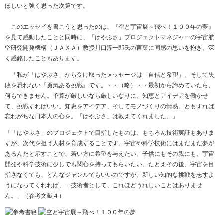
ほしいと強く思った次第です。
このエッセイを書こうと思ったのは、『空と宇宙展～飛べ！１００年の夢』
を見て感動したことと同時に、「はやぶさ」プロジェクトマネジャーの宇宙航
空研究開発機構（ＪＡＸＡ）教授川口淳一郎氏の言葉に同感の思いを抱き、深
く感銘したこともあります。
「私が「はやぶさ」から受け取ったメッセージは「自信と希望」。そして失
敗を恐れない『勇気ある挑戦』です。・・（略）・・最初から諦めていたら、
何もできません。予算が厳しいなら厳しいなりに、知恵とアイデアを働かせ
て、挑戦すればいい。知恵をアイデア、そしてモノづくりの情熱。ともすれば
忘れがちな日本人の心を。「はやぶさ」は教えてくれました。」
「「はやぶさ」のプロジェクトで目指したものは、もちろん技術実証もありま
すが、次代を担う人材を育成することです。宇宙や科学技術にはまだまだ夢が
あるんだと示すことで、若い方に希望を与えたい。子供にもその親にも、宇宙
開発や科学技術に少しでも関心を持ってもらいたい。たとえその後、宇宙を目
指さなくても、どんなジャンルでもいいのですが、新しい知的な挑戦を志すよ
うになってくれれば、一技術者として、これほどうれしいことはありませ
ん。」（参考文献４）