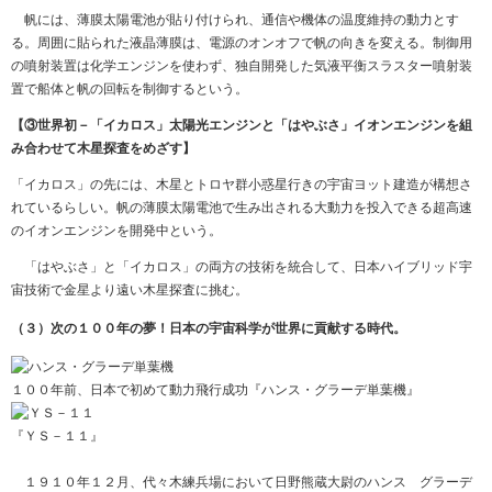
帆には、薄膜太陽電池が貼り付けられ、通信や機体の温度維持の動力とす
る。周囲に貼られた液晶薄膜は、電源のオンオフで帆の向きを変える。制御用
の噴射装置は化学エンジンを使わず、独自開発した気液平衡スラスター噴射装
置で船体と帆の回転を制御するという。
【③世界初－「イカロス」太陽光エンジンと「はやぶさ」イオンエンジンを組
み合わせて木星探査をめざす】
「イカロス」の先には、木星とトロヤ群小惑星行きの宇宙ヨット建造が構想さ
れているらしい。帆の薄膜太陽電池で生み出される大動力を投入できる超高速
のイオンエンジンを開発中という。
「はやぶさ」と「イカロス」の両方の技術を統合して、日本ハイブリッド宇
宙技術で金星より遠い木星探査に挑む。
（３）次の１００年の夢！日本の宇宙科学が世界に貢献する時代。
１００年前、日本で初めて動力飛行成功『ハンス・グラーデ単葉機』
『ＹＳ－１１』
１９１０年１２月、代々木練兵場において日野熊蔵大尉のハンス グラーデ