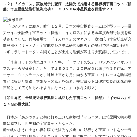
（２）「イカロス」実物展示に驚愕－太陽光で推進する世界初宇宙ヨット（帆
船）で金星接近飛行観測成功！ ２０２０年木星探査を目指す？！
「はやぶさ」に続き、昨年１２月、日本の宇宙探査チームは小型ソーラー電
力セイル実証機宇宙ヨット（帆船）「イカロス」による金星接近飛行観測を成
功させました。偶然会場で、「イカロス」のマネジャー森治氏（宇宙航空研究
開発機構（ＪＡＸＡ）宇宙航空システム研究系助教）の笑顔で熱っぽい解説
（ギャラリートーク）を聞くことが出来て理解が深まり大変嬉しい思いです。
「宇宙ヨットの構想は１９１９年、「ロケットの父」、ロシアのツィオルコ
フスキーらが提案した。そして１９６３年、２０世紀を代表するＳＦ作家、ア
ーサー・Ｃ・クラークが、地球上空から月に向かう宇宙ヨットレースを臨場感
豊かに描いた短篇『太陽からの風』を発表、宇宙ヨットは優雅な姿の未来の宇
宙船として広く知られるようになった。」（参考文献２）
【①世界初－金星接近飛行観測に成功した宇宙ヨット（帆船）「イカロス」の
１４Ｍの巨大膜】
日本が「あかつき」と共に打ち上げた実験機「イカロス」は惑星間で帆の展
開に成功し、世界初の宇宙ヨットとなった。
船の帆のように大きい反射膜で太陽光を推進力に航行する宇宙ヨットをソーラ
ーセイル（太陽帆船）とも言うそうです。原理的には、化学エンジンのロケッ