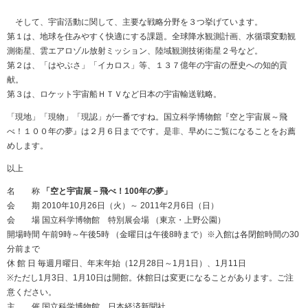
そして、宇宙活動に関して、主要な戦略分野を３つ挙げています。
第１は、地球を住みやすく快適にする課題。全球降水観測計画、水循環変動観
測衛星、雲エアロゾル放射ミッション、陸域観測技術衛星２号など。
第２は、「はやぶさ」「イカロス」等、１３７億年の宇宙の歴史への知的貢
献。
第３は、ロケット宇宙船ＨＴＶなど日本の宇宙輸送戦略。
「現地」「現物」「現認」が一番ですね。国立科学博物館『空と宇宙展～飛
べ！１００年の夢』は２月６日までです。是非、早めにご覧になることをお薦
めします。
以上
名 称
「空と宇宙展－飛べ！100年の夢」
会 期 2010年10月26日（火）～ 2011年2月6日（日）
会 場 国立科学博物館 特別展会場 （東京・上野公園）
開場時間 午前9時～午後5時 （金曜日は午後8時まで）※入館は各閉館時間の30
分前まで
休 館 日 毎週月曜日、年末年始（12月28日～1月1日）、1月11日
※ただし1月3日、1月10日は開館。休館日は変更になることがあります。ご注
意ください。
主 催 国立科学博物館、日本経済新聞社