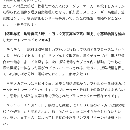
面組成と構造を調査した。
また、小惑星に接近・軟着陸するためにターゲットマーカーを投下しカメラか
ら得られた画像を逐次自動処理しながら、航行用カメラとレーザー高度計、近
距離センサー、衝突防止センサー等を用いて、安全に接近・着陸をおこなっ
た。」（参考文献１）
【③世界初－地球再突入時、１万～２万度高温空気に耐え、小惑星物質を格納
したヒートシールドカプセル】
そもそも、「試料採取容器をカプセルに移動して格納するプロセスは「から
くり」だらけである。まず、サンプルを採取容器に導くチューブが、形状記憶
合金の働きによって退避する。次に搬送機構をカプセル内に移動。そのあと、
搬送機能を一体なった蓋がカプセルにシールされる。最後に、搬送機構を押し
ていた押し板が分離、電線が切れる。」（参考文献３）
再突入カプセルは直径４０㎝。過酷な加熱環境からカプセルを守る耐熱カバ
ーをヒートシールドといいます。アブレーターと呼ばれる特別製ではあるもの
の、意外にも材料は炭素繊維で強化されたプラスチックの一種なそうです。
２０１０年１１月１６日、採取した微粒子に１５００個のイトカワ起源の微
粒子を確認したと発表された。数千個から１万個に達するかもしれないとい
う。凄い。日本人の手によって世界初の小惑星サンプルリターンが達成され
た。