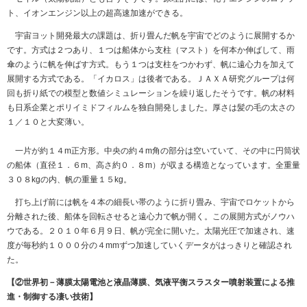
ト、イオンエンジン以上の超高速加速ができる。
宇宙ヨット開発最大の課題は、折り畳んだ帆を宇宙でどのように展開するか
です。方式は２つあり、１つは船体から支柱（マスト）を何本か伸ばして、雨
傘のように帆を伸ばす方式。もう１つは支柱をつかわず、帆に遠心力を加えて
展開する方式である。「イカロス」は後者である。ＪＡＸＡ研究グループは何
回も折り紙での模型と数値シミュレーションを繰り返したそうです。帆の材料
も日系企業とポリイミドフィルムを独自開発しました。厚さは髪の毛の太さの
１／１０と大変薄い。
一片が約１４m正方形。中央の約４m角の部分は空いていて、その中に円筒状
の船体（直径１．６m、高さ約０．８m）が収まる構造となっています。全重量
３０８kgの内、帆の重量１５kg。
打ち上げ前には帆を４本の細長い帯のように折り畳み、宇宙でロケットから
分離された後、船体を回転させると遠心力で帆が開く。この展開方式がノウハ
ウである。２０１０年６月９日、帆が完全に開いた。太陽光圧で加速され、速
度が毎秒約１０００分の４mmずつ加速していくデータがはっきりと確認され
た。
【②世界初－薄膜太陽電池と液晶薄膜、気液平衡スラスター噴射装置による推
進・制御する凄い技術】