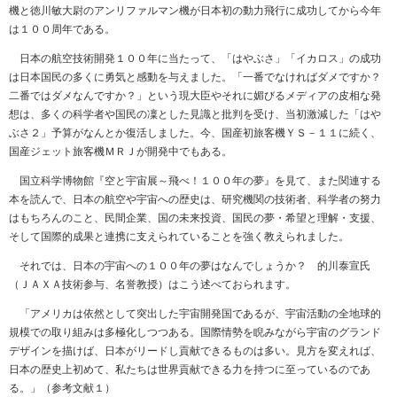
機と徳川敏大尉のアンリファルマン機が日本初の動力飛行に成功してから今年
は１００周年である。
日本の航空技術開発１００年に当たって、「はやぶさ」「イカロス」の成功
は日本国民の多くに勇気と感動を与えました。「一番でなければダメですか？
二番ではダメなんですか？」という現大臣やそれに媚びるメディアの皮相な発
想は、多くの科学者や国民の凜とした見識と批判を受け、当初激減した「はや
ぶさ２」予算がなんとか復活しました。今、国産初旅客機ＹＳ－１１に続く、
国産ジェット旅客機ＭＲＪが開発中でもある。
国立科学博物館『空と宇宙展～飛べ！１００年の夢』を見て、また関連する
本を読んで、日本の航空や宇宙への歴史は、研究機関の技術者、科学者の努力
はもちろんのこと、民間企業、国の未来投資、国民の夢・希望と理解・支援、
そして国際的成果と連携に支えられていることを強く教えられました。
それでは、日本の宇宙への１００年の夢はなんでしょうか？ 的川泰宣氏
（ＪＡＸＡ技術参与、名誉教授）はこう述べておられます。
「アメリカは依然として突出した宇宙開発国であるが、宇宙活動の全地球的
規模での取り組みは多極化しつつある。国際情勢を睨みながら宇宙のグランド
デザインを描けば、日本がリードし貢献できるものは多い。見方を変えれば、
日本の歴史上初めて、私たちは世界貢献できる力を持つに至っているのであ
る。」（参考文献１）