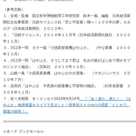
（参考文献）
１．企画・監修 国立科学博物館理工学研究部 鈴木一義、編集 日本経済新
聞社文化事業部・日経サイエンス社『空と宇宙展～飛べ！１００年の夢』カタ
ログ（日本経済新聞社 ２０１０年）
２．『日経サイエンス』２０１０年１１月号（日本経済新聞出版社 ２０１０
年１１月）
３．川口淳一郎 カラー版『小惑星探査機はやぶさ』 （中公新書 ２０１０
年１２月）
４．川口淳一郎『はやぶさ、そうしてまで君は 生みの親がはじめて明かすプ
ロジェクト秘話』 （宝島社 ２０１０年１２月）
５．山根一眞『小惑星探査機 はやぶさの大冒険』 （マガジンハウス ２０
１０年７月）
６．吉田武『はやぶさ 不死身の探査機と宇宙研の物語』 （幻冬舎新書 ２
００６年１１月）
７．佐々木昭美 ＢＩエッセイ2010年6月14号
『「あ！来た、来た！」「は
やぶさ」地球帰還をライブで見ました！世界初５４０mの小惑星「イトカワ」
探査の快挙！』
==============================================================
≪ＢＩＰ ブックモール≫