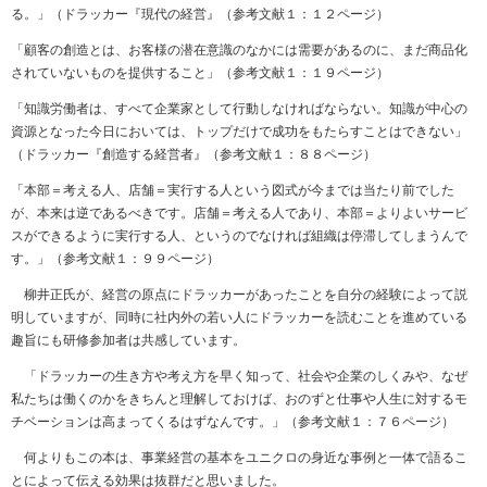
る。」（ドラッカー『現代の経営』（参考文献１：１２ページ）
「顧客の創造とは、お客様の潜在意識のなかには需要があるのに、まだ商品化
されていないものを提供すること」（参考文献１：１９ページ）
「知識労働者は、すべて企業家として行動しなければならない。知識が中心の
資源となった今日においては、トップだけで成功をもたらすことはできない」
（ドラッカー『創造する経営者』（参考文献１：８８ページ）
「本部＝考える人、店舗＝実行する人という図式が今までは当たり前でした
が、本来は逆であるべきです。店舗＝考える人であり、本部＝よりよいサービ
スができるように実行する人、というのでなければ組織は停滞してしまうんで
す。」（参考文献１：９９ページ）
柳井正氏が、経営の原点にドラッカーがあったことを自分の経験によって説
明していますが、同時に社内外の若い人にドラッカーを読むことを進めている
趣旨にも研修参加者は共感しています。
「ドラッカーの生き方や考え方を早く知って、社会や企業のしくみや、なぜ
私たちは働くのかをきちんと理解しておけば、おのずと仕事や人生に対するモ
チベーションは高まってくるはずなんです。」（参考文献１：７６ページ）
何よりもこの本は、事業経営の基本をユニクロの身近な事例と一体で語るこ
とによって伝える効果は抜群だと思いました。