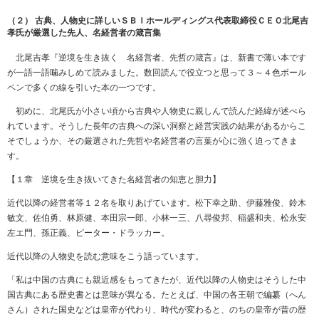
（２） 古典、人物史に詳しいＳＢＩホールディングス代表取締役ＣＥＯ北尾吉
孝氏が厳選した先人、名経営者の箴言集
北尾吉孝『逆境を生き抜く 名経営者、先哲の箴言』は、新書で薄い本です
が一語一語噛みしめて読みました。数回読んで役立つと思って３～４色ボール
ペンで多くの線を引いた本の一つです。
初めに、北尾氏が小さい頃から古典や人物史に親しんで読んだ経緯が述べら
れています。そうした長年の古典への深い洞察と経営実践の結果があるからこ
そでしょうか、その厳選された先哲や名経営者の言葉が心に強く迫ってきま
す。
【１章 逆境を生き抜いてきた名経営者の知恵と胆力】
近代以降の経営者等１２名を取りあげています。松下幸之助、伊藤雅俊、鈴木
敏文、佐伯勇、林原健、本田宗一郎、小林一三、八尋俊邦、稲盛和夫、松永安
左エ門、孫正義、ピーター・ドラッカー。
近代以降の人物史を読む意味をこう語っています。
「私は中国の古典にも親近感をもってきたが、近代以降の人物史はそうした中
国古典にある歴史書とは意味が異なる。たとえば、中国の各王朝で編纂（へん
さん）された国史などは皇帝が代わり、時代が変わると、のちの皇帝が昔の歴