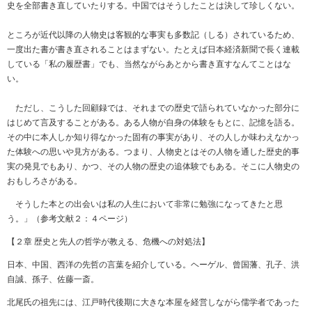
史を全部書き直していたりする。中国ではそうしたことは決して珍しくない。
ところが近代以降の人物史は客観的な事実も多数記（しる）されているため、
一度出た書が書き直されることはまずない。たとえば日本経済新聞で長く連載
している「私の履歴書」でも、当然ながらあとから書き直すなんてことはな
い。
ただし、こうした回顧録では、それまでの歴史で語られていなかった部分に
はじめて言及することがある。ある人物が自身の体験をもとに、記憶を語る。
その中に本人しか知り得なかった固有の事実があり、その人しか味わえなかっ
た体験への思いや見方がある。つまり、人物史とはその人物を通した歴史的事
実の発見でもあり、かつ、その人物の歴史の追体験でもある。そこに人物史の
おもしろさがある。
そうした本との出会いは私の人生において非常に勉強になってきたと思
う。」（参考文献２：４ページ）
【２章 歴史と先人の哲学が教える、危機への対処法】
日本、中国、西洋の先哲の言葉を紹介している。ヘーゲル、曾国藩、孔子、洪
自誠、孫子、佐藤一斎。
北尾氏の祖先には、江戸時代後期に大きな本屋を経営しながら儒学者であった