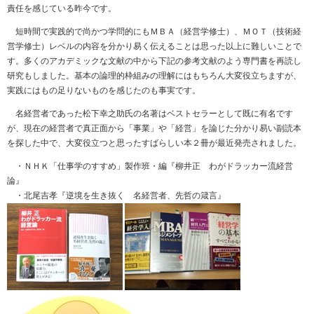
責任を感じている昨今です。
短時間で実践的で尚かつ学問的にもＭＢＡ（経営学修士）、ＭＯＴ（技術経
営学修士）レベルの内容を分かり易く伝えることは思った以上に難しいことで
す。多くのアカデミックな文献の中から下記の参考文献のよう専門書を再読し
研究もしました。基本の論理的枠組みの理解にはもちろん大変役立ちますが、
実践にはもの足りないものを感じたのも事実です。
名経営者であった松下幸之助氏の名著はベストセラーとして既に有名です
が、現在の経営者で真正面から「事業」や「経営」を論じた分かり易い副読本
を探した中で、大変役立つと思ったすばらしい本２冊が最近発売されました。
・ＮＨＫ「仕事学のすすめ」製作班・編『柳井正 わがドラッカー流経営
論』
・北尾吉孝『逆境を生き抜く 名経営者、先哲の箴言』