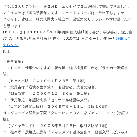
「学ぶ３大リテラシー」を２月ＢＩエッセイで３回連続して書いてきました。
２０１０年は「国民読書年」です。ショートシリーズは一旦終了しますが、こ
れからも、皆様と一緒に人間力・社会力・経営力のリテラシーを学び続けたい
と思います。
(ＢＩエッセイ2010/01/12『2010年初夢(個人編):｢働く喜び、学ぶ喜び、遊ぶ喜
び｣の生きる喜び｢三喜計画｣を描く－2010年は｢再スタート元年｣－』
詳細はこ
ちら＞＞
）
以上
（参考文献）
１．ＮＨＫ「仕事学のすすめ」製作班・編『柳井正 わがドラッカー流経営
論』
（ＮＨＫ出版 ２０１０年１月２５日 第１刷）
２．北尾吉孝『逆境を生き抜く 名経営者、先哲の箴言』
（朝日新書 ２００９年１２月３０日 第１刷）
３．伊丹敬之・加護野忠男『ゼミナール経営学入門』
（日本経済新聞出版社 ２００９年８月１９日 ３版１６刷）
４．グロービス経営大学院『グロービスＭＢＡマネジメント・ブック[改訂３
版]』
（ダイヤモンド社 ２００８年８月２８日 改訂３版第１刷）
５．根本孝・茂垣広志監修『マネジメント基本全集１ 経営入門（ビジネス・