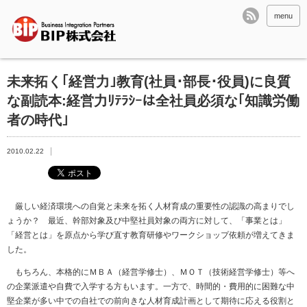
menu
未来拓く｢経営力｣教育(社員･部長･役員)に良質
な副読本:経営力ﾘﾃﾗｼｰは全社員必須な｢知識労働
者の時代｣
2010.02.22
厳しい経済環境への自覚と未来を拓く人材育成の重要性の認識の高まりでし
ょうか？ 最近、幹部対象及び中堅社員対象の両方に対して、「事業とは」
「経営とは」を原点から学び直す教育研修やワークショップ依頼が増えてきま
した。
もちろん、本格的にＭＢＡ（経営学修士）、ＭＯＴ（技術経営学修士）等へ
の企業派遣や自費で入学する方もいます。一方で、時間的・費用的に困難な中
堅企業が多い中での自社での前向きな人材育成計画として期待に応える役割と