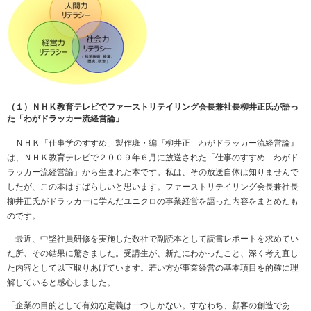
（１）ＮＨＫ教育テレビでファーストリテイリング会長兼社長柳井正氏が語っ
た「わがドラッカー流経営論」
ＮＨＫ「仕事学のすすめ」製作班・編『柳井正 わがドラッカー流経営論』
は、ＮＨＫ教育テレビで２００９年６月に放送された「仕事のすすめ わがド
ラッカー流経営論」から生まれた本です。私は、その放送自体は知りませんで
したが、この本はすばらしいと思います。ファーストリテイリング会長兼社長
柳井正氏がドラッカーに学んだユニクロの事業経営を語った内容をまとめたも
のです。
最近、中堅社員研修を実施した数社で副読本として読書レポートを求めてい
た所、その結果に驚きました。受講生が、新たにわかったこと、深く考え直し
た内容として以下取りあげています。若い方が事業経営の基本項目を的確に理
解していると感心しました。
「企業の目的として有効な定義は一つしかない。すなわち、顧客の創造であ