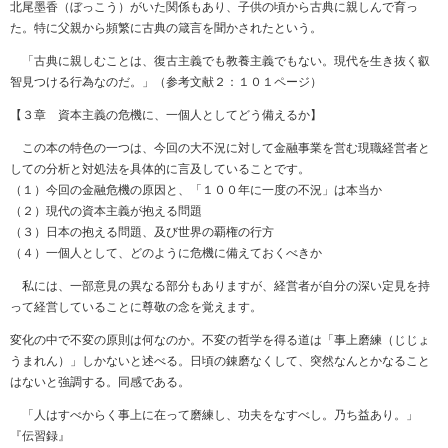
北尾墨香（ぼっこう）がいた関係もあり、子供の頃から古典に親しんで育っ
た。特に父親から頻繁に古典の箴言を聞かされたという。
「古典に親しむことは、復古主義でも教養主義でもない。現代を生き抜く叡
智見つける行為なのだ。」（参考文献２：１０１ページ）
【３章 資本主義の危機に、一個人としてどう備えるか】
この本の特色の一つは、今回の大不況に対して金融事業を営む現職経営者と
しての分析と対処法を具体的に言及していることです。
（１）今回の金融危機の原因と、「１００年に一度の不況」は本当か
（２）現代の資本主義が抱える問題
（３）日本の抱える問題、及び世界の覇権の行方
（４）一個人として、どのように危機に備えておくべきか
私には、一部意見の異なる部分もありますが、経営者が自分の深い定見を持
って経営していることに尊敬の念を覚えます。
変化の中で不変の原則は何なのか。不変の哲学を得る道は「事上磨練（じじょ
うまれん）」しかないと述べる。日頃の錬磨なくして、突然なんとかなること
はないと強調する。同感である。
「人はすべからく事上に在って磨練し、功夫をなすべし。乃ち益あり。」
『伝習録』