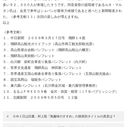
多い９２，３００人が来場したそうです。同音楽祭の提唱者であるルネ・マル
タン氏は、会見で来年はショパンが最有力候補であると述べたと新聞報道され
た。（参考文献１１）次回の楽しみが増えますね。
以上
（参考文献）
１． 中日新聞 ２００９年３月１７日号 飛騨１４面
２． 飛騨高山観光ガイドブック（高山市商工観光部観光課）
３． 高山祭屋台会館パンフレット（飛騨高山桜山八幡宮）
４． 飛騨高山美術館パンフレット
５． 白川郷 萩町合掌造り集落パンフレット（白川村）
６． 世界文化遺産 飛騨高山 神田家パンフレット
７． 世界遺産五箇山相倉合掌造り集落パンフレット（五箇山観光協会）
８． 国宝高岡山 瑞龍寺パンフレット
９． 兼六園パンフレット（石川県金沢城・兼六園管理事務所）
１０．るるぶＦＲＥＥ０９春 金沢・加賀・能登（ＪＴＢパブリッシング）
１１．北國新聞 ２００９年５月５日号 １２版
ＧＷ１日は読書。村上龍『無趣味のすすめ』の挑発的タイトルの真意は？