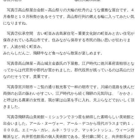
写真①高山祭屋台会館～高山祭りの大輪の牡丹のような優雅な屋台です。４
月春祭と１０月秋祭があるそうです。高山祭行列の燃える輪に入ってみたい気
になりますね。
写真⑦伝承空間 古い町並み吉島家住宅～重要文化財の町並みと古い住宅が
保存されている高山市です。住みながら保存する市民の熱い思いが伝わりま
す。人波が続く町並み。
みたらしだんご、飛騨牛など食べながら散策が楽しめます。
写真⑧高山陣屋～高山城主金森氏の下屋敷。江戸時代に徳川幕府直轄領とな
ってからは代官所や郡代が置かれました。郡代役所が残っているのは高山だけ
なのだそうです。貴重です。
写真⑨宮川朝市～ご覧の通り観光客で一杯の朝市です。川縁の道路を挟んだ
両側のお店の賑わいがすごい。江戸時代から続く飛騨の元気印は、「かかさ」
と呼ばれる農家の女性達。我が家は山菜を手に入れ、天ぷらなどでおいしく頂
きました。
写真③飛騨高山美術館～ミシュランで３つ星を納得した素晴らしい美術館と
出会いました。アール・ヌーヴォー、アール・デコから現代ガラスまで約１，
０００点。エミール・ガレ、ルネ・ラリック、マッキントッシュ、ウィーン分
離派など。向井哲也館長の個人美術館である。受付嬢に聞くと、向井館長は作