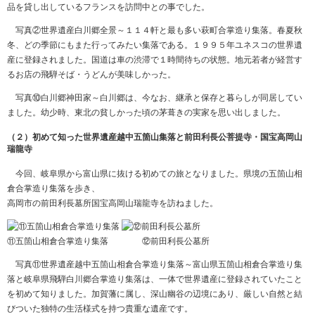
品を貸し出しているフランスを訪問中との事でした。
写真②世界遺産白川郷全景～１１４軒と最も多い萩町合掌造り集落。春夏秋
冬、どの季節にもまた行ってみたい集落である。１９９５年ユネスコの世界遺
産に登録されました。国道は車の渋滞で１時間待ちの状態。地元若者が経営す
るお店の飛騨そば・うどんが美味しかった。
写真⑩白川郷神田家～白川郷は、今なお、継承と保存と暮らしが同居してい
ました。幼少時、東北の貧しかった頃の茅葺きの実家を思い出しました。
（２）初めて知った世界遺産越中五箇山集落と前田利長公菩提寺・国宝高岡山
瑞龍寺
今回、岐阜県から富山県に抜ける初めての旅となりました。県境の五箇山相
倉合掌造り集落を歩き、
高岡市の前田利長墓所国宝高岡山瑞龍寺を訪ねました。
⑪五箇山相倉合掌造り集落 ⑫前田利長公墓所
写真⑪世界遺産越中五箇山相倉合掌造り集落～富山県五箇山相倉合掌造り集
落と岐阜県飛騨白川郷合掌造り集落は、一体で世界遺産に登録されていたこと
を初めて知りました。加賀藩に属し、深山幽谷の辺境にあり、厳しい自然と結
びついた独特の生活様式を持つ貴重な遺産です。