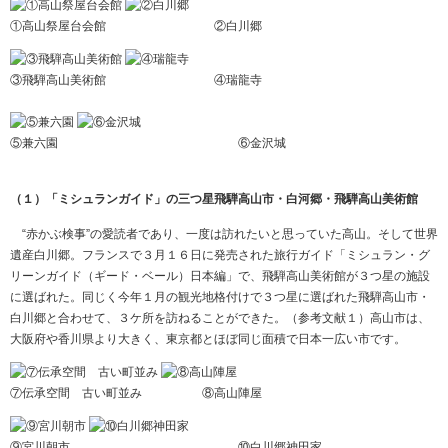
①高山祭屋台会館 ②白川郷
③飛騨高山美術館 ④瑞龍寺
⑤兼六園 ⑥金沢城
（１）「ミシュランガイド」の三つ星飛騨高山市・白河郷・飛騨高山美術館
“赤かぶ検事”の愛読者であり、一度は訪れたいと思っていた高山。そして世界
遺産白川郷。フランスで３月１６日に発売された旅行ガイド「ミシュラン・グ
リーンガイド（ギード・ベール）日本編」で、飛騨高山美術館が３つ星の施設
に選ばれた。同じく今年１月の観光地格付けで３つ星に選ばれた飛騨高山市・
白川郷と合わせて、３ケ所を訪ねることができた。（参考文献１）高山市は、
大阪府や香川県より大きく、東京都とほぼ同じ面積で日本一広い市です。
⑦伝承空間 古い町並み ⑧高山陣屋
⑨宮川朝市 ⑩白川郷神田家