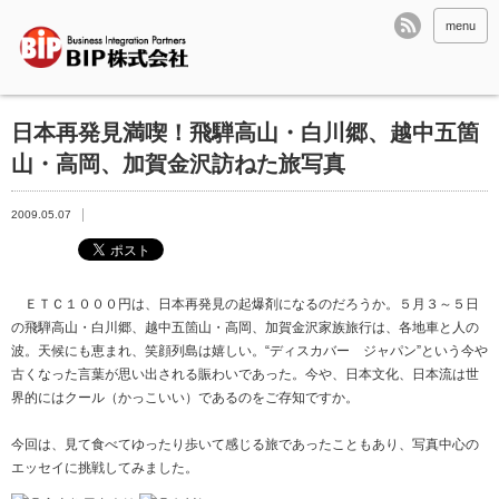
menu
日本再発見満喫！飛騨高山・白川郷、越中五箇
山・高岡、加賀金沢訪ねた旅写真
2009.05.07
ＥＴＣ１０００円は、日本再発見の起爆剤になるのだろうか。５月３～５日
の飛騨高山・白川郷、越中五箇山・高岡、加賀金沢家族旅行は、各地車と人の
波。天候にも恵まれ、笑顔列島は嬉しい。“ディスカバー ジャパン”という今や
古くなった言葉が思い出される賑わいであった。今や、日本文化、日本流は世
界的にはクール（かっこいい）であるのをご存知ですか。
今回は、見て食べてゆったり歩いて感じる旅であったこともあり、写真中心の
エッセイに挑戦してみました。