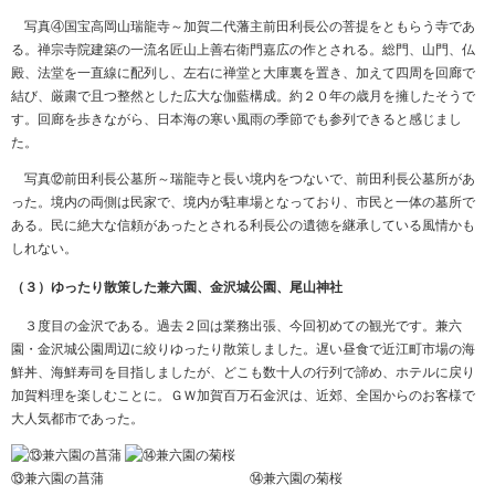
写真④国宝高岡山瑞龍寺～加賀二代藩主前田利長公の菩提をともらう寺であ
る。禅宗寺院建築の一流名匠山上善右衛門嘉広の作とされる。総門、山門、仏
殿、法堂を一直線に配列し、左右に禅堂と大庫裏を置き、加えて四周を回廊で
結び、厳粛で且つ整然とした広大な伽藍構成。約２０年の歳月を擁したそうで
す。回廊を歩きながら、日本海の寒い風雨の季節でも参列できると感じまし
た。
写真⑫前田利長公墓所～瑞龍寺と長い境内をつないで、前田利長公墓所があ
った。境内の両側は民家で、境内が駐車場となっており、市民と一体の墓所で
ある。民に絶大な信頼があったとされる利長公の遺徳を継承している風情かも
しれない。
（３）ゆったり散策した兼六園、金沢城公園、尾山神社
３度目の金沢である。過去２回は業務出張、今回初めての観光です。兼六
園・金沢城公園周辺に絞りゆったり散策しました。遅い昼食で近江町市場の海
鮮丼、海鮮寿司を目指しましたが、どこも数十人の行列で諦め、ホテルに戻り
加賀料理を楽しむことに。ＧＷ加賀百万石金沢は、近郊、全国からのお客様で
大人気都市であった。
⑬兼六園の菖蒲 ⑭兼六園の菊桜