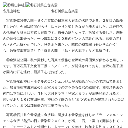
⑮尾山神社 ⑯石川県立音楽堂
写真⑤⑬⑭兼六園～良くご存知の日本三大庭園の名勝である。２度目の散歩
でしたが、今回は時間があり、ゆったりと楽しみながら歩きました。江戸時代
の代表的な林泉回遊式大庭園です。自分の庭となって、散策する楽しさ。遅咲
きの菊桜に出会った。一つぼみに３００枚のピンクの花弁がある。菖蒲の赤む
らさき色も鮮やかでした。秋冬また来たい。隣接の成巽閣（せいそんかく）
も、数寄屋風書院造りで「群青の間」「鮎・貝の廊下」など見所です。
⑥金沢城公園～私の撮影した写真で優雅な金沢城の雰囲気が伝わると嬉しい
です。百万石菓子文化百工展（５／３～５）が開催されており、金沢の菓子店
が園内に軒を連ね、餅菓子をほおばった。
写真⑮尾山神社～ホテルのコンシェルジュがお勧めだったので訪ねてみまし
た。加賀藩祖前田利家公と正室おまつの方を祭る金沢の総鎮守。和漢洋折衷の
神門は本当に珍しい。ＮＨＫ大河ドラマ「利家とまつ」が放映発表されると、
願いがあり１６代前田家主、神社の了解のもと“まつ”の石碑が建立されたと記さ
れていた。まつは加賀藩の救世主であった。
写真⑯石川県立音楽堂～金沢駅に隣接する音楽堂をはじめ「ラ・フォル・ジ
ェルネ金沢『熱狂の日』音楽祭２００９」が福井・石川・富山で開催されてい
た。「モーツアルトと仲間たち」をテーマに今年は、昨年より約９，０００人