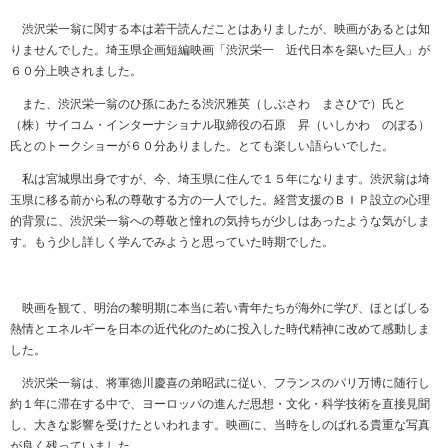
渋沢栄一翁に関する本は若干読んだことはありましたが、映画があるとは知
りませんでした。埼玉県企画短編映画「渋沢栄一 近代日本を築いた巨人」が
６０分上映されました。
また、渋沢栄一翁のひ孫にあたる渋沢雅英（しぶさわ まさひで）氏と
（株）サイコム・インターナショナル取締役の石原 昇（いしかわ のぼる）
氏とのトークショーが６０分ありました。とても楽しい語らいでした。
私は宮城県出身ですが、今、埼玉県に住んで１５年になります。渋沢翁は埼
玉県に移る前から私の尊敬する方の一人でした。経営支援のＢＩＰ設立の心理
的背景に、渋沢栄一翁への尊敬と憧れの気持ちが少しはあったような気がしま
す。もう少し詳しく学んでみようと思っていた時期でした。
映画を観て、明治の黎明期に本当に若い青年たちが海外に学び、ほとばしる
熱情とエネルギーを日本の近代化のために投入した時代精神に改めて感動しま
した。
渋沢栄一翁は、将軍徳川慶喜の弟昭武に従い、フランスのパリ万博に随行し
約１年に滞在する中で、ヨーロッパの進んだ思想・文化・科学技術を直接見聞
し、大きな影響を受けたといわれます。映画に、当時をしのばれる貴重な写真
が良く残っていました。