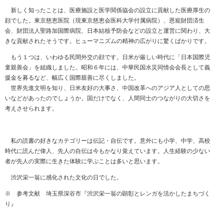
新しく知ったことは、医療施設と医学関係協会の設立に貢献した医療厚生の
顔でした。東京慈恵医院（現東京慈恵会医科大学付属病院）、恩寵財団済生
会、財団法人聖路加国際病院、日本結核予防会などの設立と運営に関わり、大
きな貢献されたそうです。ヒューマニズムの精神の広がりに驚くばかりです。
もう１つは、いわゆる民間外交の顔です。日米が厳しい時代に「日本国際児
童親善会」を組織しました。昭和６年には、中華民国水災同情会会長として義
援金を募るなど、幅広く国際親善に尽くしました。
世界先進文明を知り、日米友好の大事さ、中国改革へのアジア人としての思
いなどがあったのでしょうか。国だけでなく、人間同士のつながりの大切さを
考えさせられます。
私の読書の好きなカテゴリーは伝記・自伝です。意外にも小学、中学、高校
時代に読んだ偉人、先人の自伝は今もかなり覚えています。人生経験の少ない
者が先人の実際に生きた体験に学ぶことは多いと思います。
渋沢栄一翁に感化された文化の日でした。
※ 参考文献 埼玉県深谷市『渋沢栄一翁の顕彰とレンガを活かしたまちづく
り』