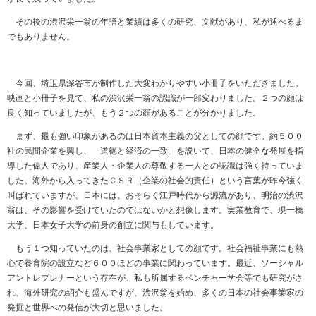
その後の渋沢栄一翁の年譜と業績は多くの研究、文献があり、私が述べるま
でもありません。
今回、埼玉県深谷市が制作した大変わかりやすい小冊子をいただきました。
映画と小冊子を見て、私の渋沢栄一翁の認識が一部変わりました。２つの顔は
良く知っていましたが、もう２つの顔があることが分かりました。
まず、最も強い印象があるのは日本資本主義の父としての顔です。約５００
社の民間企業を興し、「道徳と経済の一致」を説いて、日本の健全な発展を指
導した偉人であり、産業人・企業人の尊敬する一人との認識は強く持っていま
した。海外から入ってきたＣＳＲ（企業の社会的責任）という言葉が昨今強く
叫ばれていますが、日本には、おそらく江戸時代から源流があり、明治の渋沢
翁は、その影響を受けていたのではないかと想像します。実業教育で、現一橋
大学、日本女子大学の前身の創立に関与もしています。
もう１つ知っていたのは、社会事業家としての顔です。社会福祉事業にも熱
心で養育院の設立など６００ほどの事業に関わっています。最近、ソーシャル
アントレプレナーという存在が、私も所属するベンチャー学会等でも研究がさ
れ、海外研究の紹介も盛んですが、渋沢翁を始め、多くの日本の社会事業家の
発掘と世界への発信が大切と思いました。