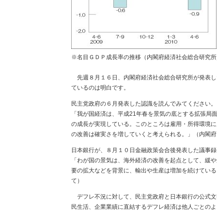
※名目ＧＤＰ成長率の推移（内閣府経済社会総合研究所
先週８月１６日、内閣府経済社会総合研究所が発表し
ているのは明白です。
民主党政府の６月発表した認識を読んでみてください。
「我が国経済は、平成21年春を景気の底とする拡張局
の成長が実現している。このところは雇用・所得環境に
の改善は確実さを増していくと考えられる。」（内閣府
日本銀行が、８月１０日金融政策会合後発表した議事録
「わが国の景気は、海外経済の改善を起点として、緩や
要の拡大などを背景に、輸出や生産は増加を続けている
て）
デフレ不況に対して、民主党政府と日本銀行の公式文
民生活、企業業績に直結するデフレ経済は他人ごとのよ