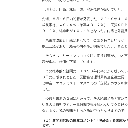
回復しつつあると発表していた。
現実は、円高、株価下降、雇用低迷が続いていた。
先週、８月１６日内閣府が発表した「２０１０年４～６
成長率は、▲０．９％（年率▲３．７％）、実質ＧＤＰ
０．９％、純輸出が▲０．１％となった。内需と外需共
民主党政府と日銀はあわてて、会談を持つというが、
以上会議があり、経済の司令塔が明確でした。。また
そもそも、リーマンショック時に直接影響がないと言
高が進み、株価が下降しています。
その根本的な疑問に、１９９０年代半ばから続いてい
０日に出版されました。元財務省理財局資金企画室長、
と学会、エコノミスト、マスコミの「定説」のウソを実
した。
今週と来週の２回にわたって、その読書メモを書いて
いるのは自明です。一見難関で普段触れないマクロ経済
係もあり、私の興味をもった箇所中心となりますので、
（１）勝間和代氏の推薦コメント“「埋蔵金」を国庫か
ます。”