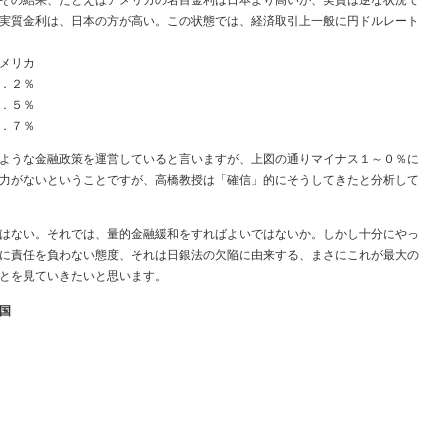
実質金利は、日本の方が高い。この状態では、経済取引上一般に円ドルレート
カ
２％
．５％
．７％
ような金融政策を運営していると言いますが、上図の通りマイナス１～０％に
力がないということですが、高橋教授は「確信」的にそうしてきたと分析して
はない。それでは、量的金融緩和をすればよいではないか。しかし十分にやっ
に責任を負わない態度、それは日銀法の欠陥に由来する、まさにこれが最大の
とを見ていきたいと思います。
国