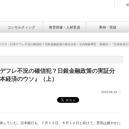
採
コンサルティング
教育研修・人材育成
事例・実績
ーズ５：日本デフレ不況の確信犯？日銀金融政策の実証分析！元内閣参事官 高橋洋一『日本経済の
デフレ不況の確信犯？日銀金融政策の実証分
本経済のウソ』（上）
2010.08.23
表していた。日本銀行も、７月１５日、８月１０日と続けて、景気は緩やかに