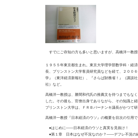
すでにご存知の方も多いと思いますが、高橋洋一教授
１９５５年東京都生まれ。東京大学理学部数学科・経済
長、プリンストン大学客員研究員などを経て、２００６
学』（東洋経済新報社）、『さらば財務省！』（講談社
社）など。
高橋洋一教授は、勝間和代氏の推薦文を待つまでもなく
した。その後も、官僚出身でありながら、その知識と経
プリンストン大学は、ＦＲＢバーナンキ議長がかつて研
高橋洋一教授『日本経済のウソ』の概要を目次の引用で
●はじめに――日本経済のウソと真実を見抜け！
●第１章 日本はなぜ不況なのか？――デフレ不況の