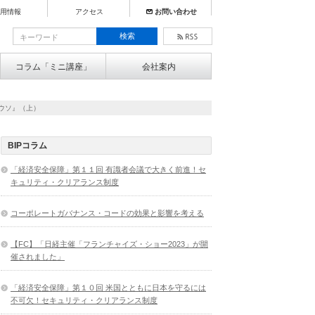
用情報
アクセス
お問い合わせ
コラム「ミニ講座」
会社案内
ウソ』（上）
BIPコラム
「経済安全保障」第１１回 有識者会議で大きく前進！セ
キュリティ・クリアランス制度
コーポレートガバナンス・コードの効果と影響を考える
【FC】「日経主催「フランチャイズ・ショー2023」が開
催されました」
「経済安全保障」第１０回 米国とともに日本を守るには
不可欠！セキュリティ・クリアランス制度