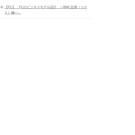
【FC】「FCのビジネスモデル設計 ―BMC左側（コス
ト）編―」