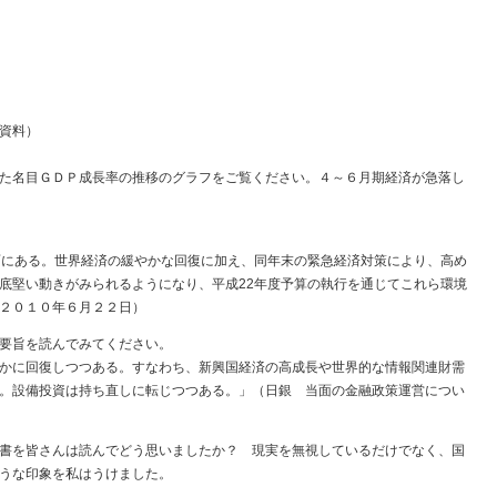
資料）
た名目ＧＤＰ成長率の推移のグラフをご覧ください。４～６月期経済が急落し
面にある。世界経済の緩やかな回復に加え、同年末の緊急経済対策により、高め
底堅い動きがみられるようになり、平成22年度予算の執行を通じてこれら環境
２０１０年６月２２日）
要旨を読んでみてください。
かに回復しつつある。すなわち、新興国経済の高成長や世界的な情報関連財需
。設備投資は持ち直しに転じつつある。」（日銀 当面の金融政策運営につい
書を皆さんは読んでどう思いましたか？ 現実を無視しているだけでなく、国
うな印象を私はうけました。