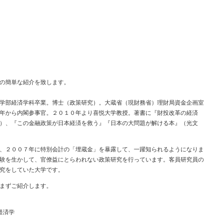
の簡単な紹介を致します。
学部経済学科卒業。博士（政策研究）。大蔵省（現財務省）理財局資金企画室
年から内閣参事官。２０１０年より喜悦大学教授。著書に『財投改革の経済
）、『この金融政策が日本経済を救う』『日本の大問題が解ける本』（光文
、２００７年に特別会計の「埋蔵金」を暴露して、一躍知られるようになりま
験を生かして、官僚益にとらわれない政策研究を行っています。客員研究員の
究をしていた大学です。
まずご紹介します。
経済学