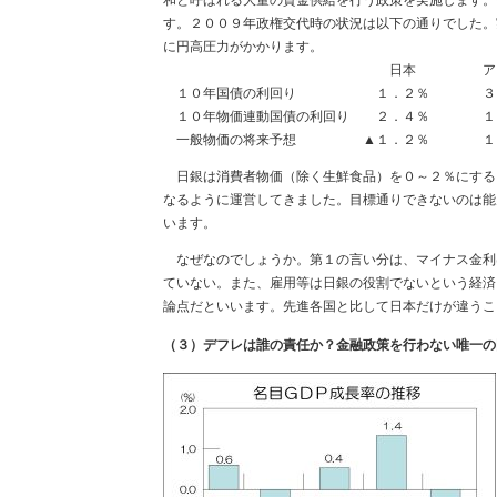
す。２００９年政権交代時の状況は以下の通りでした。
に円高圧力がかかります。
日本 アメリ
１０年国債の利回り １．２％ ３．
１０年物価連動国債の利回り ２．４％ １
一般物価の将来予想 ▲１．２％ １
日銀は消費者物価（除く生鮮食品）を０～２％にする
なるように運営してきました。目標通りできないのは能
います。
なぜなのでしょうか。第１の言い分は、マイナス金利
ていない。また、雇用等は日銀の役割でないという経済
論点だといいます。先進各国と比して日本だけが違うこ
（３）デフレは誰の責任か？金融政策を行わない唯一の