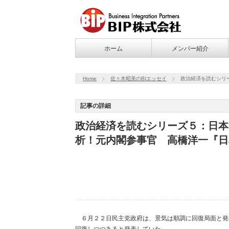
ホーム
メンバー紹介
Home
佐々木昭美のBIエッセイ
政治経済を読むシリ
記事の詳細
政治経済を読むシリーズ５：日本
析！元内閣参事官 高橋洋一『日
６月２２日民主党政府は、景気は順調に回復局面と発