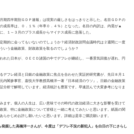
月期四半期別ＧＤＰ速報」は現実の厳しさをはっきりと示した。名目ＧＤＰの
の成長率は、０．１％（年率０．４％）となった。名目の内訳は、内需が▲
に、１～３月のプラス成長からマイナス成長に急落した。
定期的に会ってもいないのでしょうか？経済財政諮問会議時代は２週間に一度
どういう金融政策、財政政策を取るのでしょうか？
われた日本が、ＯＥＣＤ諸国の中でデフレが継続し、一番景気回復が遅れ、円
るデフレ経済と日銀の金融政策に焦点を合わせた実証的研究書が、先日８月１
元内閣参事官、嘉悦大学教授高橋洋一著『日本経済のウソ』。日銀の金融政策
証分析で解明しています。経済統計も豊富です。早速読んで大変参考になりま
みます。個人の人生は、広い意味でその時代の政治経済に大きな影響を受けて
政策、特に金融政策について皆様と一緒に考えてみたいと思います。紙面の関
あらかじめお許し願いたいと思います。詳細は是非ご購読願います。
ら発掘した高橋洋一さんが、今度は「デフレ不況の新犯人」を白日の下にさらし