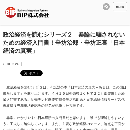
menu
政治経済を読むシリーズ２ 暴論に騙されない
ための経済入門書！辛坊治郎・辛坊正喜「日本
経済の真実」
2010.05.24
政治経済を読むｼﾘｰｽﾞ２は、今話題の本『日本経済の真実－ある日、この国は
破産します』を取り上げます。４月２５日発売後１ケ月で２２万部突破した経
済入門書である。読売テレビ解説委員長辛坊治郎氏と日本総研情報サービス代
表取締役専務辛坊正記氏の兄弟が執筆した共著です。
非常にわかりやすい日本経済の入門書だと思います。誰でも理解しやすいよ
うに工夫して編集しています。また、主要な政治経済のテーマ、論点を正面か