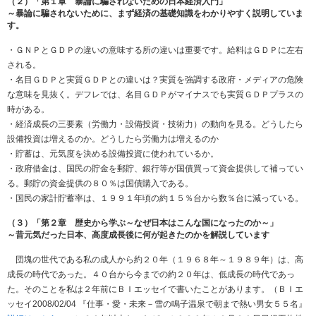
（２）「第１章 暴論に騙されないための日本経済入門」
～暴論に騙されないために、まず経済の基礎知識をわかりやすく説明していま
す。
・ＧＮＰとＧＤＰの違いの意味する所の違いは重要です。給料はＧＤＰに左右
される。
・名目ＧＤＰと実質ＧＤＰとの違いは？実質を強調する政府・メディアの危険
な意味を見抜く。デフレでは、名目ＧＤＰがマイナスでも実質ＧＤＰプラスの
時がある。
・経済成長の三要素（労働力・設備投資・技術力）の動向を見る。どうしたら
設備投資は増えるのか。どうしたら労働力は増えるのか
・貯蓄は、元気度を決める設備投資に使われているか。
・政府借金は、国民の貯金を郵貯、銀行等が国債買って資金提供して補ってい
る。郵貯の資金提供の８０％は国債購入である。
・国民の家計貯蓄率は、１９９１年頃の約１５％台から数％台に減っている。
（３）「第２章 歴史から学ぶ～なぜ日本はこんな国になったのか～」
～昔元気だった日本、高度成長後に何が起きたのかを解説しています
団塊の世代である私の成人から約２０年（１９６８年～１９８９年）は、高
成長の時代であった。４０台から今までの約２０年は、低成長の時代であっ
た。そのことを私は２年前にＢＩエッセイで書いたことがあります。（ＢＩエ
ッセイ2008/02/04 『仕事・愛・未来－雪の鳴子温泉で朝まで熱い男女５５名』