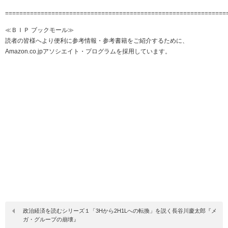
==============================================================
≪ＢＩＰ ブックモール≫
読者の皆様へより便利に参考情報・参考書籍をご紹介するために、
Amazon.co.jpアソシエイト・プログラムを採用しています。
政治経済を読むシリーズ１「3Hから2H1Lへの転換」を説く長谷川慶太郎『メ
ガ・グループの崩壊』