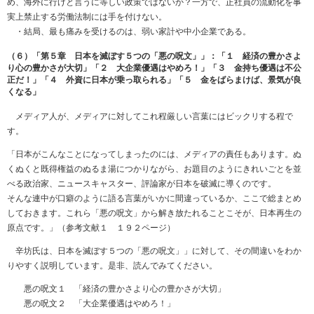
め、海外に行けと言うに等しい政策ではないか？一方で、正社員の流動化を事
実上禁止する労働法制には手を付けない。
・結局、最も痛みを受けるのは、弱い家計や中小企業である。
（６）「第５章 日本を滅ぼす５つの「悪の呪文」」：「１ 経済の豊かさよ
り心の豊かさが大切」「２ 大企業優遇はやめろ！」「３ 金持ち優遇は不公
正だ！」「４ 外資に日本が乗っ取られる」「５ 金をばらまけば、景気が良
くなる」
メディア人が、メディアに対してこれ程厳しい言葉にはビックリする程で
す。
「日本がこんなことになってしまったのには、メディアの責任もあります。ぬ
くぬくと既得権益のぬるま湯につかりながら、お題目のようにきれいごとを並
べる政治家、ニュースキャスター、評論家が日本を破滅に導くのです。
そんな連中が口癖のように語る言葉がいかに間違っているか、ここで総まとめ
しておきます。これら「悪の呪文」から解き放たれることこそが、日本再生の
原点です。」（参考文献１ １９２ページ）
辛坊氏は、日本を滅ぼす５つの「悪の呪文」」に対して、その間違いをわか
りやすく説明しています。是非、読んでみてください。
悪の呪文１ 「経済の豊かさより心の豊かさが大切」
悪の呪文２ 「大企業優遇はやめろ！」