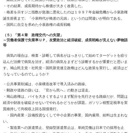
・その結果、成長期待から株価が大きく改善した。
・格差を示すジニ指数が急激に悪化したのは１９９７年金融危機から小泉政権
誕生前夜まで。「小泉時代が格差の元凶」というのは間違いが明白である。
・国民に自立を求めた小泉政権の成長戦略
（５）「第４章 政権交代への失望」
～労働者保護で失業率ＵＰ、友愛政治と経済破綻、成長戦略が見えない夢物語
等
病気の場合は、検査・診断して病名がはっきりして始めてターゲットを絞り
込んだ治療で病気を治す。経済の病気をまずどう診断するかが重要だと思いま
す。鳩山民主党・社民党・国民新党連立政権はどんな政策を実行し、経済はど
うなっているのでしょうか？
・公共事業削減は、小泉構造改革で導入済みの路線。
・郵政や道路の扱いは、「官から民へ」の動きは逆走。
・鳩山政権は、パイを大きくするよりまず配分を先行させる路線だが、問題は
経済や財政を破綻させないでやれるかどうかが課題。ガソリン税暫定税率を実
質維持して尚税収上回る国債発行。
・国内産業・設備投資なくして中小企業の事業、国内雇用、給料は生まれな
い。
・製造業への派遣禁止、登録型派遣禁止は、単純労働は日本での採用を止