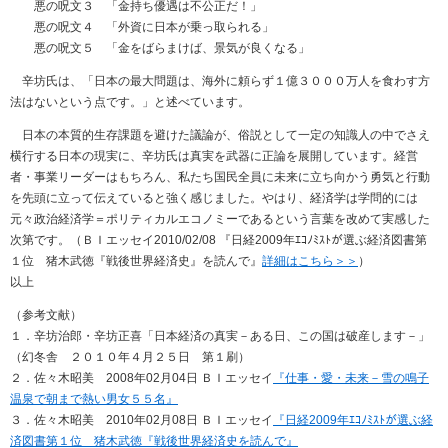
悪の呪文３ 「金持ち優遇は不公正だ！」
悪の呪文４ 「外資に日本が乗っ取られる」
悪の呪文５ 「金をばらまけば、景気が良くなる」
辛坊氏は、「日本の最大問題は、海外に頼らず１億３０００万人を食わす方
法はないという点です。」と述べています。
日本の本質的生存課題を避けた議論が、俗説として一定の知識人の中でさえ
横行する日本の現実に、辛坊氏は真実を武器に正論を展開しています。経営
者・事業リーダーはもちろん、私たち国民全員に未来に立ち向かう勇気と行動
を先頭に立って伝えていると強く感じました。やはり、経済学は学問的には
元々政治経済学＝ポリティカルエコノミーであるという言葉を改めて実感した
次第です。（ＢＩエッセイ2010/02/08 『日経2009年ｴｺﾉﾐｽﾄが選ぶ経済図書第
１位 猪木武徳『戦後世界経済史』を読んで』
詳細はこちら＞＞
）
以上
（参考文献）
１．辛坊治郎・辛坊正喜「日本経済の真実－ある日、この国は破産します－」
（幻冬舎 ２０１０年４月２５日 第１刷）
２．佐々木昭美 2008年02月04日 ＢＩエッセイ
『仕事・愛・未来－雪の鳴子
温泉で朝まで熱い男女５５名』
３．佐々木昭美 2010年02月08日 ＢＩエッセイ
『日経2009年ｴｺﾉﾐｽﾄが選ぶ経
済図書第１位 猪木武徳『戦後世界経済史を読んで』