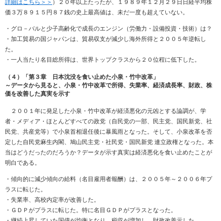
詳細はこちら＞＞
）２０年以上たったが、１９８９年１２月２９日日経平均株
価３万８９１５円８７銭の史上最高値は、未だ一度も超えていない。
・グロ－バルと少子高齢化で成長のエンジン（労働力・設備投資・技術）は？
・加工貿易の国ジャパンは、貿易収支が減少し海外所得と２００５年逆転し
た。
・一人当たり名目総所得は、世界トップクラスから２０位程に低下した。
（４）「第３章 日本沈没を食い止めた小泉・竹中改革」
～データから見ると、小泉・竹中改革で所得、失業率、経済成長率、財政、株
価を改善した真実を示す
２００１年に発足した小泉・竹中改革が経済悪化の元凶とする論調が、学
者・メディア・ほとんどすべての政党（自民党の一部、民主党、国民新党、社
民党、共産党等）で小泉首相退任後に暴風雨となった。そして、小泉改革を否
定した自民党麻生内閣、鳩山民主党・社民党・国民新党 連立政権となった。本
当はどうだったのだろうか？データが示す真実は経済悪化を食い止めたことが
明白である。
・傾向的に減少傾向の給料（名目雇用者報酬）は、２００５年～２００６年プ
ラスに転じた。
・失業率、高校内定率が改善した。
・ＧＤＰがプラスに転じた。特に名目ＧＤＰがプラスとなった。
・継続上昇していた国債が均衡となり、税収が増加し、財政改善示した。