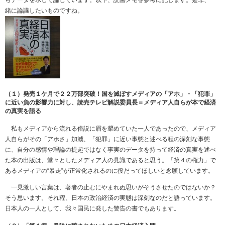
らデータを示して論じています。以下、読書メモを参考に記します。是非、一
緒に論議したいものですね。
（１）発売１ケ月で２２万部突破！国を滅ぼすメディアの「アホ」・「犯罪」
に近い負の影響力に対し、読売テレビ解説委員長＝メディア人自らが本で経済
の真実を語る
私もメディアから流れる俗説に眉を顰めていた一人であったので、メディア
人自らがその「アホさ」加減、「犯罪」に近い事態と述べる程の深刻な事態
に、自分の感情や理論の提起ではなく事実のデータを持って経済の真実を述べ
た本の出版は、堂々としたメディア人の見識であると思う。「第４の権力」で
あるメディアの“暴走”が正常化されるのに役だってほしいと念願しています。
一見激しい言葉は、著者の止むにやまれぬ思いがそうさせたのではないか？
そう思います。それ程、日本の政治経済の実態は深刻なのだと語っています。
日本人の一人として、我々国民に発した警告の書でもあります。