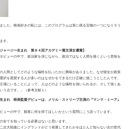
ました。映画好きの私には、このプログラムは形に残る宝物の一つになりそう
ます。
ジャージー生まれ 第８４回アカデミー賞主演女優賞】
タビューの中で、政治家を演じながら、政治ではなく人間を描くという意味を
の人間としてどのような犠牲を払ったかに興味がありました。なぜ彼女が政策
選択を賞賛する人が多いのはなぜかをできるだけ正確に描こうとしたんです。
立場にいることによって、人はどのような犠牲を強いられるか。そして強くあ
いう点です。」（参考文献１）
生まれ 映画監督デビューは、メリル・ストリープ主演の『マンマ・ミーア』
ビューの中で、観客に何を得てほしいかという質問にこう語っています。
の全てを知っている必要はないと思います。
二次大戦後にイングランドがどう発展してきたかをほとんど知らない次の世代