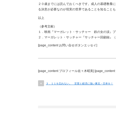
２０歳までには読んでおくべきです。成人の基礎教養に
る決意が必要なのが現実の世界であることを知ることも
以上
（参考文献）
１．映画『マーガレット・サッチャー 鉄の女の涙』プロ
２．マーガレット・サッチャー『サッチャー回顧録』（上
[page_content お問い合せボタンエッセイ]
[page_content プロフィール佐々木昭美] [page_conte
３．１１を忘れない。 災害と経済に強い東北・日本を！