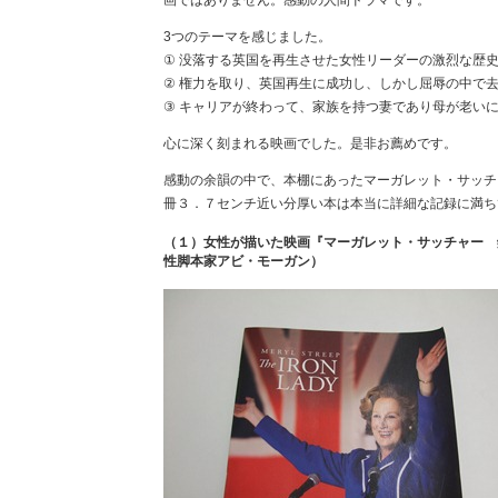
画ではありません。感動の人間ドラマです。
3つのテーマを感じました。
① 没落する英国を再生させた女性リーダーの激烈な歴
② 権力を取り、英国再生に成功し、しかし屈辱の中で
③ キャリアが終わって、家族を持つ妻であり母が老い
心に深く刻まれる映画でした。是非お薦めです。
感動の余韻の中で、本棚にあったマーガレット・サッチ
冊３．７センチ近い分厚い本は本当に詳細な記録に満ち
（１）女性が描いた映画『マーガレット・サッチャー 
性脚本家アビ・モーガン）