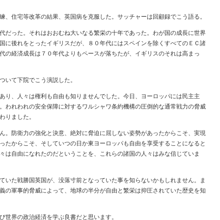
練、住宅等改革の結果、英国病を克服した。サッチャーは回顧録でこう語る。
代だった。それはおおむね大いなる繁栄の十年であった。わが国の成長に世界
国に後れをとったイギリスだが、８０年代にはスペインを除くすべてのＥＣ諸
代の経済成長は７０年代よりもペースが落ちたが、イギリスのそれは高まっ
ついて下院でこう演説した。
あり、人々は権利も自由も知りませんでした。今日、ヨーロッパには民主主
。われわれの安全保障に対するワルシャワ条約機構の圧倒的な通常戦力の脅威
わりました。
ん。防衛力の強化と決意、絶対に脅迫に屈しない姿勢があったからこそ、実現
ったからこそ、そしていつの日か東ヨーロッパも自由を享受することになると
々は自由になれたのだということを、これらの諸国の人々はみな信じていま
ていた戦勝国英国が、没落寸前となっていた事を知らないかもしれません。ま
義の軍事的脅威によって、地球の半分が自由と繁栄は抑圧されていた歴史を知
び世界の政治経済を学ぶ良書だと思います。