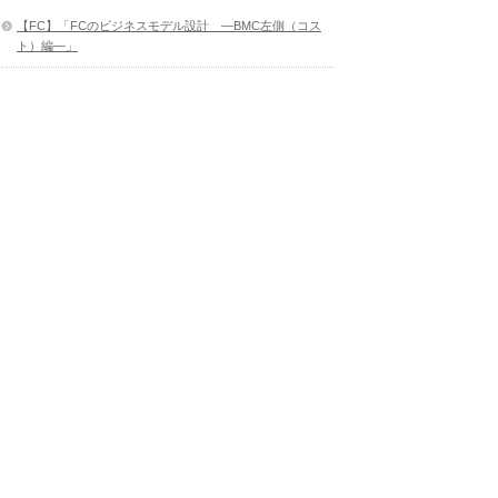
【FC】「FCのビジネスモデル設計 ―BMC左側（コス
ト）編―」