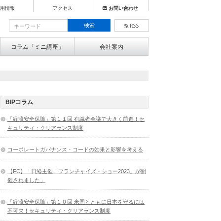
用情報
アクセス
お問い合わせ
コラム「ミニ講座」
会社案内
BIPコラム
「経済安全保障」第１１回 有識者会議で大きく前進！セ
キュリティ・クリアランス制度
コーポレートガバナンス・コードの効果と影響を考える
【FC】「日経主催「フランチャイズ・ショー2023」が開
催されました」
「経済安全保障」第１０回 米国とともに日本を守るには
不可欠！セキュリティ・クリアランス制度