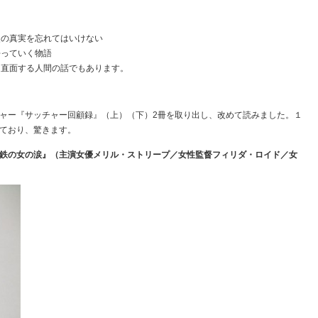
史の真実を忘れてはいけない
去っていく物語
に直面する人間の話でもあります。
ャー『サッチャー回顧録』（上）（下）2冊を取り出し、改めて読みました。１
ており、驚きます。
鉄の女の涙』（主演女優メリル・ストリープ／女性監督フィリダ・ロイド／女