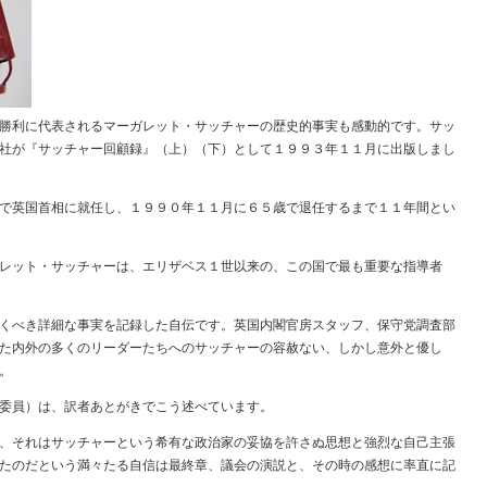
勝利に代表されるマーガレット・サッチャーの歴史的事実も感動的です。サッ
社が『サッチャー回顧録』（上）（下）として１９９３年１１月に出版しまし
で英国首相に就任し、１９９０年１１月に６５歳で退任するまで１１年間とい
レット・サッチャーは、エリザベス１世以来の、この国で最も重要な指導者
くべき詳細な事実を記録した自伝です。英国内閣官房スタッフ、保守党調査部
た内外の多くのリーダーたちへのサッチャーの容赦ない、しかし意外と優し
。
委員）は、訳者あとがきでこう述べています。
、それはサッチャーという希有な政治家の妥協を許さぬ思想と強烈な自己主張
たのだという満々たる自信は最終章、議会の演説と、その時の感想に率直に記