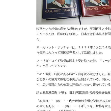
映画という想像の産物も感動的ですが、英国再生と冷戦
チャーさんは、回顧録を執筆し、日本では日本経済新聞
た。
マーガレット・サッチャーは、１９７９年５月に５４歳
う長期にわたって英国指導者として活躍しました。
フィリダ・ロイド監督は脚本を受け取った時、「マーガ
だ」と思ったそうです。
この１週間、時間のある時に２冊を読み続けました。驚
など多くの協力で緻密な事実が公開されている。関わっ
く、広い視野からの公正な評価がしっかり書かれている
訳者石塚雅彦氏（当時、日本経済新聞社論説委員兼編集
「本書は・・（略）・・内外政治の克明な記録であるが
の書でもある。・・（略）・・イギリスを、世界を変え