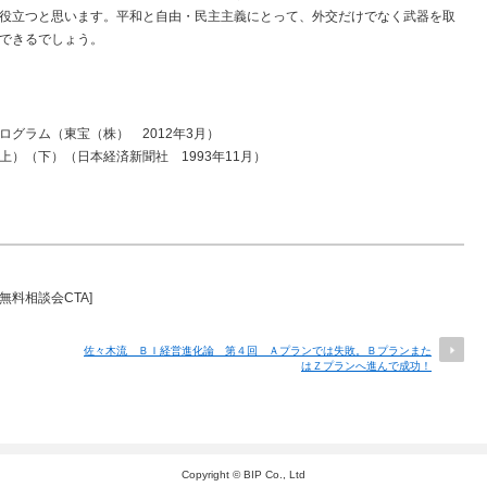
役立つと思います。平和と自由・民主主義にとって、外交だけでなく武器を取
できるでしょう。
グラム（東宝（株） 2012年3月）
）（下）（日本経済新聞社 1993年11月）
nt 無料相談会CTA]
佐々木流 ＢＩ経営進化論 第４回 Ａプランでは失敗。Ｂプランまた
はＺプランへ進んで成功！
Copyright © BIP Co., Ltd