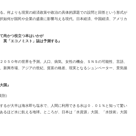
る。何よりも現実の経済政策や政治の具体的課題での設問と回答という形式が
択如何が国民や企業の盛衰に影響与える現代。日本経済、中国経済、アメリカ
て尚かつ役立つ本はいかが
 英「エコノミスト」誌は予測する』
２０５０年の世界を予測。人口、病気、女性の機会、ＳＮＳの可能性、言語、
、新興市場、アジアの世紀、貧富の格差、現実となるシュンペーター、景気循
大国』
税別）
するが大半は海水即ち塩水で、人間に利用できる水は０．０１％と知って驚い
あるほど水に飢える地球。ところが、日本は「水資源」大国、「水技術」大国