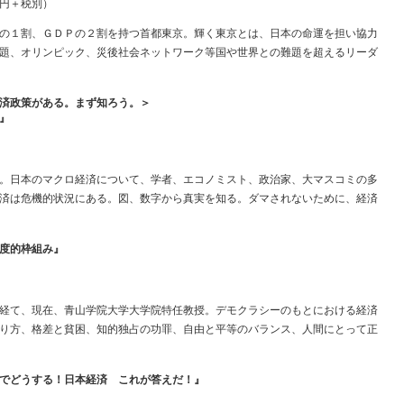
円＋税別）
の１割、ＧＤＰの２割を持つ首都東京。輝く東京とは、日本の命運を担い協力
題、オリンピック、災後社会ネットワーク等国や世界との難題を超えるリーダ
済政策がある。まず知ろう。＞
』
。日本のマクロ経済について、学者、エコノミスト、政治家、大マスコミの多
済は危機的状況にある。図、数字から真実を知る。ダマされないために、経済
度的枠組み』
経て、現在、青山学院大学大学院特任教授。デモクラシーのもとにおける経済
り方、格差と貧困、知的独占の功罪、自由と平等のバランス、人間にとって正
でどうする！日本経済 これが答えだ！』