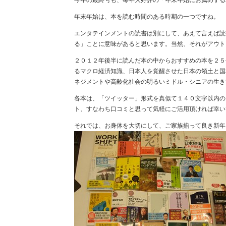
今年の最終号も、毎年大好評の「年末年始にお薦めする
年末年始は、本を読む時間のある時期の一つですね。
エンタテインメントの読書は別にして、あえて言えば読
る」ことに意味があると思います。当然、それがアウト
２０１２年後半に読んだ本の中からおすすめの本を２５
るマクロ経済知識、日本人を覚醒させた日本の領土と国
ネジメントや高齢化社会の明るいミドル・シニアの生き
各本は、「ツイッター」形式を真似て１４０文字以内の
ト、すなわち口コミと思って気軽にご活用頂ければ幸い
それでは、お身体を大切にして、ご家族揃って良き新年