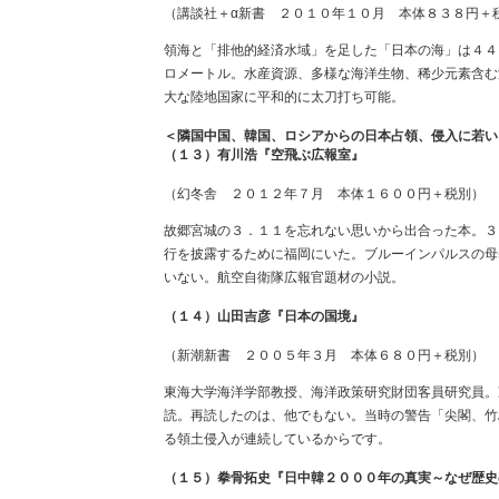
（講談社＋α新書 ２０１０年１０月 本体８３８円＋
領海と「排他的経済水域」を足した「日本の海」は４４
ロメートル。水産資源、多様な海洋生物、稀少元素含む
大な陸地国家に平和的に太刀打ち可能。
＜隣国中国、韓国、ロシアからの日本占領、侵入に若い
（１３）有川浩『空飛ぶ広報室』
（幻冬舎 ２０１２年７月 本体１６００円＋税別）
故郷宮城の３．１１を忘れない思いから出合った本。３
行を披露するために福岡にいた。ブルーインパルスの母
いない。航空自衛隊広報官題材の小説。
（１４）山田吉彦『日本の国境』
（新潮新書 ２００５年３月 本体６８０円＋税別）
東海大学海洋学部教授、海洋政策研究財団客員研究員。
読。再読したのは、他でもない。当時の警告「尖閣、竹
る領土侵入が連続しているからです。
（１５）拳骨拓史『日中韓２０００年の真実～なぜ歴史