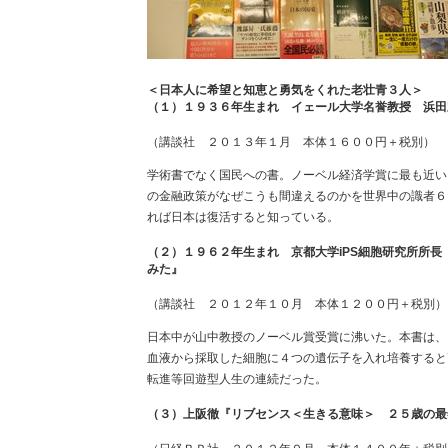
＜日本人に希望と知恵と勇気をくれた老壮青３人＞
（１）１９３６年生まれ イェール大学名誉教授 浜田
（講談社 ２０１３年１月 本体１６００円＋税別）
学術書でなく国民への書。ノーベル経済学賞に最も近い
の金融政策がなぜこうも間違えるのかを世界中の識者６
れば日本は復活すると知っている。
（２）１９６２年生まれ 京都大学iPS細胞研究所所長
みた』
（講談社 ２０１２年１０月 本体１２００円＋税別）
日本中が山中教授のノーベル賞受賞に沸いた。本書は、
血液から採取した細胞に４つの遺伝子を入れ培養すると
転進等回遊型人生の連続だった。
（３）上阪徹『リブセンス＜生きる意味＞ ２５歳の最