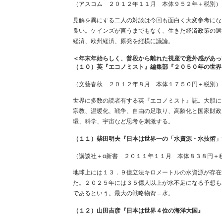
（アスコム ２０１２年１１月 本体９５２年＋税別）
見解を異にする二人の対談は今回も面白く大変参考にな
良い。ケインズが言うまでもなく、生きた経済政策の選
経済、欧州経済、原発を縦横に議論。
＜年末年始らしく、普段から離れた視座で意外感があっ
（１０）英『エコノミスト』編集部『２０５０年の世界
（文藝春秋 ２０１２年８月 本体１７５０円＋税別）
世界に多数の読者有する英『エコノミスト』誌。大胆に
宗教、温暖化、戦争、自由の足取り、高齢化と国家財政
環、科学、宇宙など思考を刺激する。
（１１）柴田明夫『日本は世界一の「水資源・水技術」
（講談社＋α新書 ２０１１年１１月 本体８３８円＋
地球上には１３．９億立法キロメートルの水資源が存在
た。２０２５年には３５億人以上が水不足になる予想も
であるという。最大の戦略物資＝水。
（１２）山田吉彦『日本は世界４位の海洋大国』