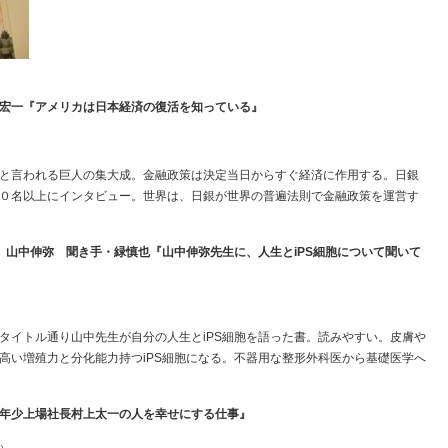
宏一『アメリカは日本経済の復活を知っている』
と言われる巨人の集大成。金融政策は決定当日からすぐ経済に作用する。日銀
０名以上にインタビュー。世界は、日銀が世界の普遍法則で金融政策を運営す
 山中伸弥 聞き手・緑慎也『山中伸弥先生に、人生とiPS細胞について聞いて
タイトル通り山中先生が自分の人生とiPS細胞を語った書。読みやすい。皮膚や
高い増殖力と分化能力持つiPS細胞になる。不器用な整形外科医から基礎医学へ
年少上場社長村上太一の人を幸せにする仕事』