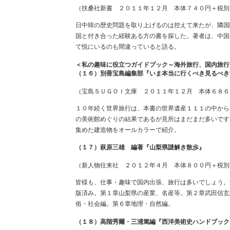
（扶桑社新書 ２０１１年１２月 本体７４０円＋税別
日中韓の歴史問題を取り上げるのは控えて来たが、隣国
国と付き合った経験ある方の書を探した。著者は、中国
て悦にいるのも間違っていると語る。
＜私の趣味に役立つガイドブック～海外旅行、国内旅行
（１６）別冊宝島編集部『いま本当に行くべき見るべき
（宝島ＳＵＧＯＩ文庫 ２０１１年１２月 本体６８６
１０年続く世界旅行は、本書の世界遺産１１１の中から
の美術館めぐりの結果であるが見所はまだまだ多いです
集めた建造物をオールカラーで紹介。
（１７）萩原三雄 編著『山梨県謎解き散歩』
（新人物往来社 ２０１２年４月 本体８００円＋税別
皆様も、仕事・趣味で国内出張、旅行は多いでしょう。
版済み。第１章山梨県の産業、名産等。第２章武田信玄
俗・社会編。第６章地理・自然編。
（１８）高階秀爾・三浦篤編『西洋美術史ハンドブック