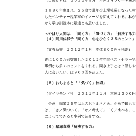
（日経ＢＰ社 ２０１２年９月 本体１４００年＋税別
１９８６年生まれ。２５歳で最年少上場社長となった村
ちたベンチャー起業家のイメージを変えてくれる。私が
から学ぶ副読本に最適とも思いました。
＜やはり人間は、「聞く力」「気づく力」「解決する力
（４）阿川佐和子『聞く力 心をひらく３５のヒント』
（文春新書 ２０１２年１月 本体８００円＋税別）
遂に１００万部突破した２０１２年年間ベストセラー第
事例から多くのヒントをくれる。聞き上手とは？話しや
人に会いたい」は９００回を超えた。
（５）おちまさと『「気づく」技術』
（ダイヤモンド社 ２０１１年１１月 本体１３００円
「企画」職業２５年以上のおちまさと氏。企画で最も大
は、「き／気づいて」「か／考えて」「く／比べる」こ
によってできると事例で紹介する。
（６）猪瀬直樹『解決する力』