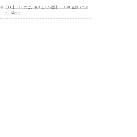
【FC】「FCのビジネスモデル設計 ―BMC左側（コス
ト）編―」