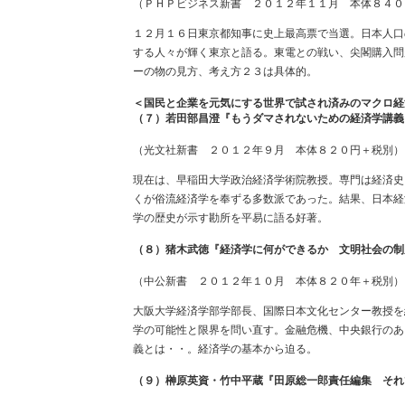
（ＰＨＰビジネス新書 ２０１２年１１月 本体８４０
１２月１６日東京都知事に史上最高票で当選。日本人口
する人々が輝く東京と語る。東電との戦い、尖閣購入問
ーの物の見方、考え方２３は具体的。
＜国民と企業を元気にする世界で試され済みのマクロ経
（７）若田部昌澄『もうダマされないための経済学講義
（光文社新書 ２０１２年９月 本体８２０円＋税別）
現在は、早稲田大学政治経済学術院教授。専門は経済史
くが俗流経済学を奉ずる多数派であった。結果、日本経
学の歴史が示す勘所を平易に語る好著。
（８）猪木武徳『経済学に何ができるか 文明社会の制
（中公新書 ２０１２年１０月 本体８２０年＋税別）
大阪大学経済学部学部長、国際日本文化センター教授を
学の可能性と限界を問い直す。金融危機、中央銀行のあ
義とは・・。経済学の基本から迫る。
（９）榊原英資・竹中平蔵『田原総一郎責任編集 それ