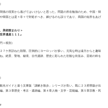
）
関係の現実から逃げてはいけないと思った。問題の所在勉強のため、中国・韓
や韓国とは是々非々で対処すべき。媚びるのも誤りであり、両国の短所をあげ
、美術館まわり＞
世界遺産１１１』
円＋税別）
２７ケ所訪ねた段階。圧倒的にヨーロッパが多い。元気な時は遠方からと趣味
ね。絶景、聖地、秘境、古代遺跡、歴史に彩られた壮観な街並み、芸術の粋を
）
観光ガイドと違う文庫版「謎解き散歩」シリーズが良い。既に２３府県版が出
編。第３章歴史・考古・遺跡編。第４章人物・文学・芸能編。第５章宗教・民
』