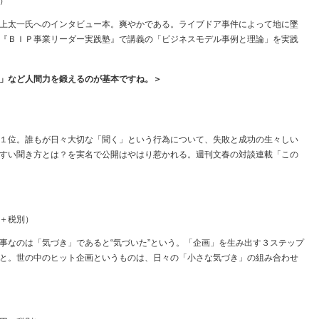
）
上太一氏へのインタビュー本。爽やかである。ライブドア事件によって地に墜
『ＢＩＰ事業リーダー実践塾』で講義の「ビジネスモデル事例と理論」を実践
」など人間力を鍛えるのが基本ですね。＞
１位。誰もが日々大切な「聞く」という行為について、失敗と成功の生々しい
すい聞き方とは？を実名で公開はやはり惹かれる。週刊文春の対談連載「この
＋税別）
事なのは「気づき」であると“気づいた”という。「企画」を生み出す３ステップ
と。世の中のヒット企画というものは、日々の「小さな気づき」の組み合わせ