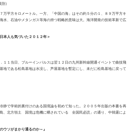
税別）
７万平方キロメートル。一方、「中国の海」はその約５分の１、８９万平方キ
海水、石油やメタンガス等海の持つ戦略的意味は大。海洋開発の技術革新で広
日本人も気づいた２０１２年＞
．１１当日、ブルーインパルスは翌１２日の九州新幹線開通イベントで曲技飛
基地である松島基地は水没し、芦屋基地を暫定にし、未だに松島基地に戻って
冷静で学術的裏付けのある国境論を初めて知った。２００５年出版の本書を再
島、北方領土 国境は危機に晒されている 全国民必読」の通り、中韓露によ
のウソがまかり通るのか～』