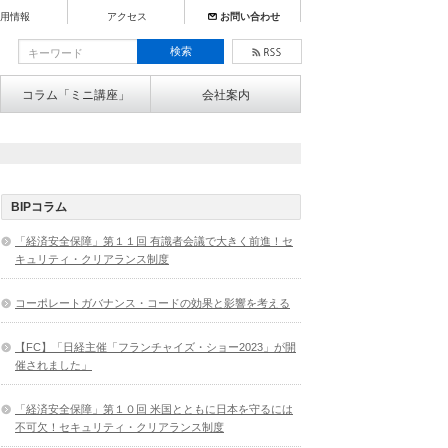
用情報
アクセス
お問い合わせ
コラム「ミニ講座」
会社案内
BIPコラム
「経済安全保障」第１１回 有識者会議で大きく前進！セ
キュリティ・クリアランス制度
コーポレートガバナンス・コードの効果と影響を考える
【FC】「日経主催「フランチャイズ・ショー2023」が開
催されました」
「経済安全保障」第１０回 米国とともに日本を守るには
不可欠！セキュリティ・クリアランス制度