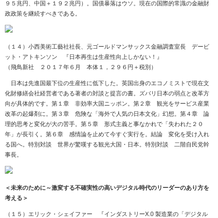
９５兆円、中国＋１９２兆円）。国債暴落はウソ。現在の国際的常識の金融財
政政策を継続すべきである。
（１４）小西美術工藝社社長、元ゴールドマンサックス金融調査室長 デービ
ット・アトキンソン 『日本再生は生産性向上しかない！』
（飛鳥新社 ２０１７年６月 本体１，２９６円＋税別）
日本は先進国最下位の生産性に低下した。英国出身のエコノミストで現在文
化財修繕会社経営者である著者の対談と提言の書。ズバリ日本の弱点と改革方
向が具体的です。第１章 非効率大国ニッポン。第２章 観光をサービス産業
改革の起爆剤に。第３章 危険な「海外で人気の日本文化」幻想。第４章 論
理的思考と変化が大の苦手。第５章 形式主義と事なかれで「失われた２０
年」が長引く。第６章 感情論を止めて今すぐ実行を。結論 変化を受け入れ
る国へ。特別対談 世界が驚嘆する観光大国・日本。特別対談 二階自民党幹
事長。
＜未来のために～激変する不確実性の高いデジタル時代のリーダーのあり方を
考える＞
（１５）エリック・シェイファー 『インダストリーX.0 製造業の「デジタル