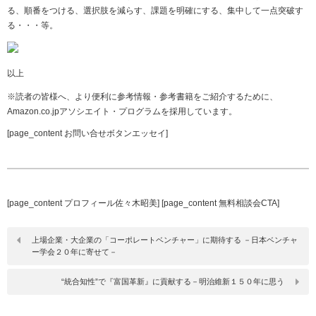
る、順番をつける、選択肢を減らす、課題を明確にする、集中して一点突破す
る・・・等。
以上
※読者の皆様へ、より便利に参考情報・参考書籍をご紹介するために、
Amazon.co.jpアソシエイト・プログラムを採用しています。
[page_content お問い合せボタンエッセイ]
[page_content プロフィール佐々木昭美] [page_content 無料相談会CTA]
上場企業・大企業の「コーポレートベンチャー」に期待する －日本ベンチャ
ー学会２０年に寄せて－
“統合知性”で『富国革新』に貢献する－明治維新１５０年に思う