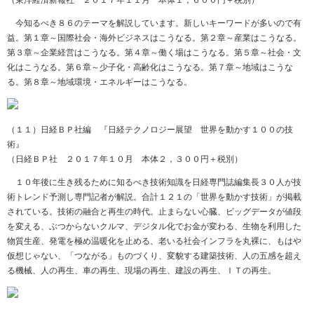
（東洋経済新報社 ２０１７年１１月 本体１，６００円＋税別）
今知るべき８６のテーマを解説しています。新しいキーワードが多いので有
益。第１章～国際社会・海外ビジネスはこうなる。第２章～産業はこうなる。
第３章～企業経営はこうなる。第４章～働く場はこうなる。第５章～社会・文
化はこうなる。第６章～少子化・高齢化はこうなる。第７章～地域はこうな
る。第８章～地域環境・エネルギーはこうなる。
（１１）日経ＢＰ社編 『日経テクノロジー展望 世界を動かす１００の技
術』
（日経ＢＰ社 ２０１７年１０月 本体２，３００円＋税別）
１０年後に生き残るために知るべき技術知識を日経専門誌編集長３０人が技
術トレンド予測し専門記者が解説。合計１２１の「世界を動かす技術」が掲載
されている。技術の融合と再生の時代。止まらない心臓、ビッグデータが値段
を変える、ぶつからないクルマ、デジタル化でお金が変わる、生物を利用した
物質生産、発電を極め温暖化を止める、老いる社会インフラを丸裸に、もはや
仮想じゃない、「つながる」ものづくり、変貌する建築技術、人の五感を超え
る機械、人の再生、車の再生、現場の再生、建設の再生、ＩＴの再生。