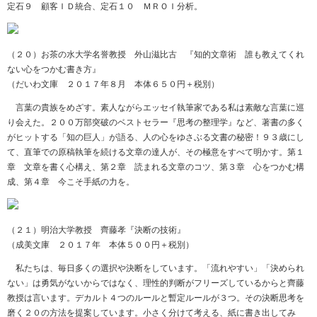
定石９ 顧客ＩＤ統合、定石１０ ＭＲＯＩ分析。
（２０）お茶の水大学名誉教授 外山滋比古 『知的文章術 誰も教えてくれ
ない心をつかむ書き方』
（だいわ文庫 ２０１７年８月 本体６５０円＋税別）
言葉の貴族をめざす。素人ながらエッセイ執筆家である私は素敵な言葉に巡
り会えた。２００万部突破のベストセラー『思考の整理学』など、著書の多く
がヒットする「知の巨人」が語る、人の心をゆさぶる文書の秘密！９３歳にし
て、直筆での原稿執筆を続ける文章の達人が、その極意をすべて明かす。第１
章 文章を書く心構え、第２章 読まれる文章のコツ、第３章 心をつかむ構
成、第４章 今こそ手紙の力を。
（２１）明治大学教授 齊藤孝『決断の技術』
（成美文庫 ２０１７年 本体５００円＋税別）
私たちは、毎日多くの選択や決断をしています。「流れやすい」「決められ
ない」は勇気がないからではなく、理性的判断がフリーズしているからと齊藤
教授は言います。デカルト４つのルールと暫定ルールが３つ。その決断思考を
磨く２０の方法を提案しています。小さく分けて考える、紙に書き出してみ