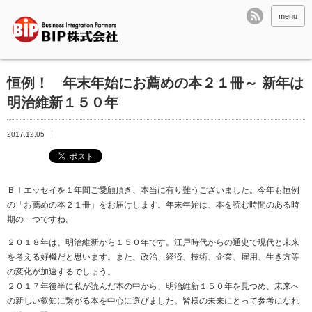
menu
恒例！ 年末年始にお薦めの本２１冊～ 新年は
明治維新１５０年
2017.12.05
ＢＩエッセイを１年間ご愛顧頂き、本当に有り難うございました。今年も恒例
の「お薦めの本２１冊」をお届けします。年末年始は、本を読む時間のある時
期の一つですね。
２０１８年は、明治維新から１５０年です。江戸時代からの通史で現代と未来
を考える好機だと思います。また、政治、経済、技術、企業、雇用、生き方等
の変化が加速するでしょう。
２０１７年後半に私が読んだ本の中から、明治維新１５０年を見つめ、未来へ
の新しい叡知に繋がる本を中心に選びました。皆様の未来にとって参考になれ