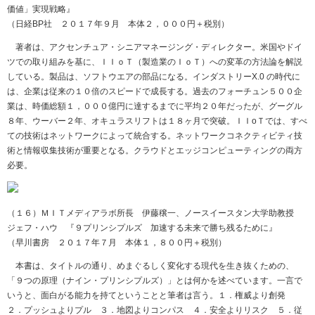
価値」実現戦略』
（日経
BP
社 ２０１７年９月 本体２，０００円＋税別）
著者は、アクセンチュア・シニアマネージング・ディレクター。米国やドイ
ツでの取り組みを基に、ＩＩｏＴ（製造業のＩｏＴ）への変革の方法論を解説
している。製品は、ソフトウエアの部品になる。インダストリーX.0 の時代に
は、企業は従来の１０倍のスピードで成長する。過去のフォーチュン５００企
業は、時価総額１，０００億円に達するまでに平均２０年だったが、グーグル
８年、ウーバー２年、オキュラスリフトは１８ヶ月で突破。ＩＩoＴでは、すべ
ての技術はネットワークによって統合する。ネットワークコネクティビティ技
術と情報収集技術が重要となる。クラウドとエッジコンピューティングの両方
必要。
（１６）ＭＩＴメディアラボ所長 伊藤穣一、ノースイースタン大学助教授
ジェフ・ハウ 『９プリンシプルズ 加速する未来で勝ち残るために』
（早川書房 ２０１７年７月 本体１，８００円＋税別）
本書は、タイトルの通り、めまぐるしく変化する現代を生き抜くための、
「９つの原理（ナイン・プリンシプルズ）」とは何かを述べています。一言で
いうと、面白がる能力を持てということと筆者は言う。１．権威より創発
２．プッシュよりプル ３．地図よりコンパス ４．安全よりリスク ５．従