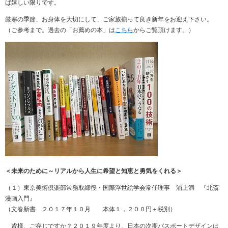
ば嬉しい限りです。
厳寒の季節、お身体を大切にして、ご家族揃って良き新年をお迎え下さい。
（ご参考まで。過去の「お薦めの本」は
こちら
からご覧頂けます。）
＜未来のために～リアルから人生に希望と知恵と勇気をくれる＞
（１）東京美術倶楽部常務取締役・国際浮世絵学会常任理事 浦上満 『北斎
漫画入門』
（文春新書 ２０１７年１０月 本体１，２００円＋税別）
皆様、ご存じですか？２０１９年度より、日本の次期パスポートデザインは