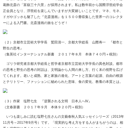
葛飾北斎の「富嶽三十六景」が採用されます。私は数年前から国際浮世絵学会
正会員となり、浮世絵を楽しんでいますが大変嬉しいことです。マネ、モネ、
ドガやゴッホも魅了した『北斎漫画』を１５００冊収集した世界一のコレクタ
ーによる入門書。北斎漫画の旅をどうぞ！
（２）京都市立芸術大学学長 鷲田清一、京都大学総長 山際寿一 『都市と
野生の思考』
（集英社インターナショナル新書 ２０１７年８月 本体７４０円＋税別）
ゴリラ研究者京都大学総長と哲学者京都市立芸術大学学長の異色対談。都市
の思考と野生の思考の対話は、文明論から人間の来し方、行く末の視野を広げ
てくれます。老いと成熟、家と家族の進化、アートと言葉の起源、自由の根源
とテリトリー、ファッションに秘められた意味、食の変化、教養の本質とは。
（３）作家 塩野七生 『逆襲される文明 日本人へⅣ』
（文春新書 ２０１７年９月 本体９２０円＋税別）
いつも楽しみに読む塩野七生さんの文藝春秋人気エッセイシリーズ（
2013
年
11
月号～
2017
年
9
月号）です。「現実的な考え方をする人がまちがうのは、相