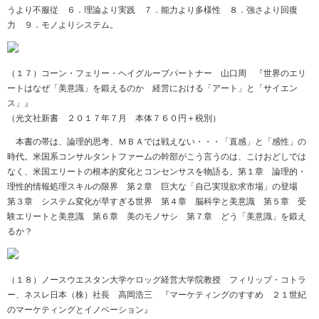
うより不服従 ６．理論より実践 ７．能力より多様性 ８．強さより回復
力 ９．モノよりシステム。
（１７）コーン・フェリー・ヘイグループパートナー 山口周 『世界のエリ
ートはなぜ「美意識」を鍛えるのか 経営における「アート」と「サイエン
ス」』
（光文社新書 ２０１７年７月 本体７６０円＋税別）
本書の帯は、論理的思考、ＭＢＡでは戦えない・・・「直感」と「感性」の
時代。米国系コンサルタントファームの幹部がこう言うのは、こけおどしでは
なく、米国エリートの根本的変化とコンセンサスを物語る。第１章 論理的・
理性的情報処理スキルの限界 第２章 巨大な「自己実現欲求市場」の登場
第３章 システム変化が早すぎる世界 第４章 脳科学と美意識 第５章 受
験エリートと美意識 第６章 美のモノサシ 第７章 どう「美意識」を鍛え
るか？
（１８）ノースウエスタン大学ケロッグ経営大学院教授 フィリップ・コトラ
ー、ネスレ日本（株）社長 高岡浩三 『マーケティングのすすめ ２１世紀
のマーケティングとイノベーション』