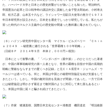
た、ハーバード大学と日本との歴史的繋がりが強いことも知った。明治時代、
帝国憲法の起草と日ロ戦争時の講話外交に貢献した金子堅太郎始め、小村寿太
郎、松方乙彦、山本五十六など。ライシャワー元駐日大使等の努力で１９７３
年日本研究所が設立された。日本史を通史でしっかり研究している。私たちが
習った時代のマルクス主義中心の歴史観や間違った教科書に毒されていない。
（６）ハドソン研究所中国センター長 マイケル・ピルズベリー 『Ｃｈｉｎ
ａ ２０４９ ～秘密裏に遂行される「世界覇権１００年戦略」』
（日経ＢＰ ２０１４年９月 本体２，０００円＋税別）
日本にとって衝撃の書。「「パンダハガー（親中派）」のひとりだった著者
が、中国の軍事戦略研究の第一人者となり、世界の覇権を目指す中国の長期的
戦略に警鐘をならすまでの驚くべき記録」と元ＣＩＡ長官Ｒ・ジェームズ・ウ
ールジーは述べている。何と、米国は中国との秘密特別協定を結び支援をして
きたという。しかし、中国の敵対目的を見抜けず間違いであった。一方で日本
には秘密協定は明かさず最近まで敵対国のように対応して来た面もあるとい
う。米国は中国に延々と騙され続けてきたという。
（７）作家 猪瀬直樹、国際日本文化センター准教授 磯田道史 『明治維新