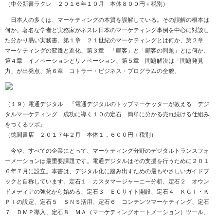
（中公新書ラクレ ２０１６年１０月 本体８００円＋税別）
日本人の多くは、マーケティングの本質を誤解している。その誤解の根本は
何か。著名な学者と実務家がネスレ日本のマーケティング事例を中心に対談し
た分かり易い実務書。第１章 ２１世紀のマーケティングとは何か、第２章
マーケティングの変遷と進化、第３章 「顧客」と「顧客の問題」とは何か、
第４章 イノベーションとリノベーション、第５章 問題解決は「問題発見
力」が出発点、第６章 コトラー・ビジネス・プログラムの全貌。
（１９）電通デジタル 『電通デジタルのトップマーケッターが教える デジ
タルマーケティング 成功に導く１０の定石 簡単に分かる売れ続ける仕組み
をつくるツボ』
（徳間書店 ２０１７年２月 本体１，６００円＋税別）
今や、すべての企業にとって、マーケティング分野のデジタルトランスフォ
ーメーションは最重要課題です。電通デジタルはその支援を行うために２０１
６年７月に設立。本書は、デジタル化に踏み出すための最もやさしいガイドブ
ックと自称しています。定石１ カスタマージャーニー分析、定石２ オウン
ドメディアの強化から始める、定石３ ＥＣサイト開設、定石４ ＫＧＩ・Ｋ
ＰＩの設定、定石５ ＳＮＳ活用、定石６ コンテンツマーケティング、定石
７ ＤＭＰ導入、定石８ ＭＡ（マーケティングオートメーション）ツール、