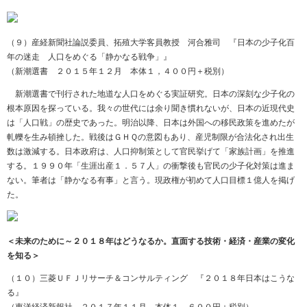
（９）産経新聞社論説委員、拓殖大学客員教授 河合雅司 『日本の少子化百
年の迷走 人口をめぐる「静かなる戦争」』
（新潮選書 ２０１５年１２月 本体１，４００円＋税別）
新潮選書で刊行された地道な人口をめぐる実証研究。日本の深刻な少子化の
根本原因を探っている。我々の世代には余り聞き慣れないが、日本の近現代史
は「人口戦」の歴史であった。明治以降、日本は外国への移民政策を進めたが
軋轢を生み頓挫した。戦後はＧＨＱの意図もあり、産児制限が合法化され出生
数は激減する。日本政府は、人口抑制策として官民挙げて「家族計画」を推進
する。１９９０年「生涯出産１．５７人」の衝撃後も官民の少子化対策は進ま
ない。筆者は「静かなる有事」と言う。現政権が初めて人口目標１億人を掲げ
た。
＜未来のために～２０１８年はどうなるか。直面する技術・経済・産業の変化
を知る＞
（１０）三菱ＵＦＪリサーチ＆コンサルティング 『２０１８年日本はこうな
る』