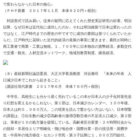
で変わらなかった日本の核心』
（ＰＨＰ新書 ２０１７年１１月 本体９２０円＋税別）
対談形式で読み易い。従来の疑問に応えてくれた歴史実証研究の好著。明治
以降、なぜ日本は近代化に成功したのか。それは明治維新で日本は変わったの
ではなく、江戸時代までの歴史の中ですでに成功の要因は形づくられていたか
らだ。江戸時代に花咲いた近代的経済の発展の事実に驚きます。農民が同時に
商工業者で商業・工業は無税。１，７００年に日本独自の貨幣経済。参勤交代
で交通・観光、人材交流ネットワーク。地域別教育制度。薩長経済。
（８）産経新聞社論説委員、大正大学客員教授 河合雅司 『未来の年表 人
口減少日本でこれから起きること』
（講談社現代新書 ２０１７年６月 本体７６０円＋税別）
中学生、高校生にも分かり易く売れているこの本が日本人の少子化対策先送
り幻想を変えるかもしれない。第１部は、日本減少カレンダー。１００年後、
日本人は約５，０６０万人。この現実を読んで驚かない方はいない。日本喫緊
の課題は、①出生数の減少②高齢者の激増③勤労者の不足④人口減少。第２部
は、筆者が１０の処方箋を提唱している。高齢者区分変更・２４時間社会から
の脱却・非居住エリア明確化・飛び地合併・国際分業・匠の技活用・国費学
生・中高年の地方移住・セカンド市民・第３子以降に１，０００万円給付。