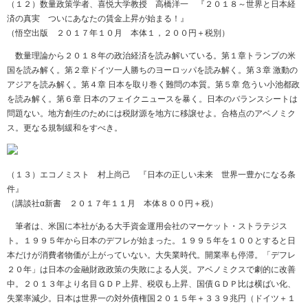
（１２）数量政策学者、喜悦大学教授 高橋洋一 『２０１８～世界と日本経
済の真実 ついにあなたの賃金上昇が始まる！』
（悟空出版 ２０１７年１０月 本体１，２００円＋税別）
数量理論から２０１８年の政治経済を読み解いている。第１章トランプの米
国を読み解く。第２章ドイツ一人勝ちのヨーロッパを読み解く。第３章 激動の
アジアを読み解く。第４章 日本を取り巻く難問の本質。第５章 危うい小池都政
を読み解く。第６章 日本のフェイクニュースを暴く。日本のバランスシートは
問題ない。地方創生のためには税財源を地方に移譲せよ。合格点のアベノミク
ス。更なる規制緩和をすべき。
（１３）エコノミスト 村上尚己 『日本の正しい未来 世界一豊かになる条
件』
（講談社α新書 ２０１７年１１月 本体８００円＋税）
筆者は、米国に本社がある大手資金運用会社のマーケット・ストラテジス
ト。１９９５年から日本のデフレが始まった。１９９５年を１００とすると日
本だけが消費者物価が上がっていない。大失業時代。開業率も停滞。「デフレ
２０年」は日本の金融財政政策の失敗による人災。アベノミクスで劇的に改善
中。２０１３年より名目ＧＤＰ上昇、税収も上昇、国債ＧＤＰ比は横ばい化、
失業率減少。日本は世界一の対外債権国２０１５年＋３３９兆円（ドイツ＋１