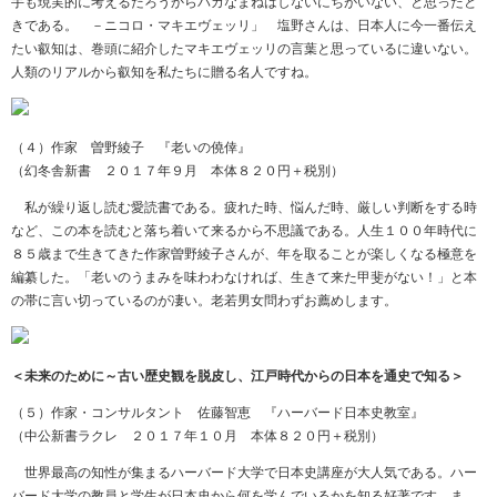
手も現実的に考えるだろうからバカなまねはしないにちがいない、と思ったと
きである。 －ニコロ・マキエヴェッリ」 塩野さんは、日本人に今一番伝え
たい叡知は、巻頭に紹介したマキエヴェッリの言葉と思っているに違いない。
人類のリアルから叡知を私たちに贈る名人ですね。
（４）作家 曽野綾子 『老いの僥倖』
（幻冬舎新書 ２０１７年９月 本体８２０円＋税別）
私が繰り返し読む愛読書である。疲れた時、悩んだ時、厳しい判断をする時
など、この本を読むと落ち着いて来るから不思議である。人生１００年時代に
８５歳まで生きてきた作家曽野綾子さんが、年を取ることが楽しくなる極意を
編纂した。「老いのうまみを味わわなければ、生きて来た甲斐がない！」と本
の帯に言い切っているのが凄い。老若男女問わずお薦めします。
＜未来のために～古い歴史観を脱皮し、江戸時代からの日本を通史で知る＞
（５）作家・コンサルタント 佐藤智恵 『ハーバード日本史教室』
（中公新書ラクレ ２０１７年１０月 本体８２０円＋税別）
世界最高の知性が集まるハーバード大学で日本史講座が大人気である。ハー
バード大学の教員と学生が日本史から何を学んでいるかを知る好著です。ま