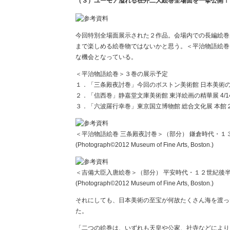
（３）ユーモア溢れる在外二大絵巻全場面を一挙公開！
今回特別全場面展示された２作品。会場内での長編絵巻
まで楽しめる絵巻物ではないかと思う。＜平治物語絵巻
な機会となっている。
＜平治物語絵巻＞３巻の展示予定
１．「三条殿夜討巻」今回のボストン美術館 日本美術の
２．「信西巻」静嘉堂文庫美術館 東洋絵画の精華展 4/14
３．「六波羅行幸巻」東京国立博物館 総合文化展 本館２室・
＜平治物語絵巻 三条殿夜討巻＞（部分） 鎌倉時代・１
(Photograph©2012 Museum of Fine Arts, Boston.)
＜吉備大臣入唐絵巻＞（部分） 平安時代・１２世紀後半
(Photograph©2012 Museum of Fine Arts, Boston.)
それにしても、日本美術の至宝が何故たくさん海を渡っ
た。
「二つの絵巻は、いずれも天皇や公家、社寺などにより