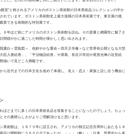
でした。公式の作品画像と共にご紹介いたします。是非お出かけ下さい。
の殿堂”と称されるアメリカのボストン美術館の日本美術品コレクションの中か
されています。ボストン美術館史上最大規模の日本美術展です。東京展の後、
鑑賞できる画期的な特別展です。
。６年ほど前にアメリカのボストン美術館を訪ね、その質量と網羅性に魅了さ
日間穏やかに過ごした時間が懐かしく思い出されます。
我蕭白＜雲龍図＞、色鮮やかな重命＜四天王寺像＞など世界初公開となる大型
大臣入唐絵巻」、「平治物語絵巻」や屏風、長谷川等伯や尾形光琳の近世絵
勢揃いで見どころ満載です。
から近代までの日本文化を改めて体感し、友人・恋人・家族と話し合う機会に
ン
れほどまでに多くの日本美術名品を収集することになったのでしょう。ちょっ
とその素晴らしさがよりご理解頂けると思います。
ン美術館は、１８７０年に設立され、アメリカの独立記念百周年にあたる１８
蔵品は開館時に５６００点であったが、・・・（略）・・以来、世界中から多