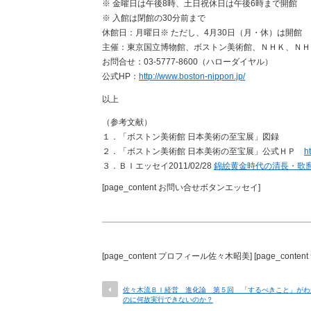
※ 金曜日は午後8時、土日祝休日は午後6時まで開館
※ 入館は閉館の30分前まで
休館日：月曜日※ ただし、4月30日（月・休）は開館
主催：東京国立博物館、ボストン美術館、ＮＨＫ、ＮＨ
お問合せ：03-5777-8600（ハローダイヤル）
公式HP：
http://www.boston-nippon.jp/
以上
（参考文献）
１．「ボストン美術館 日本美術の至宝展」図録
２．「ボストン美術館 日本美術の至宝展」公式ＨＰ
h
３．ＢＩエッセイ2011/02/28
錦絵黄金時代の清長・歌
[page_content お問い合せボタンエッセイ]
[page_content プロフィール佐々木昭美] [page_conte
佐々木流ＢＩ経営 進化論 第５回 「するべきこと」がわ
のに何故実行できないのか？