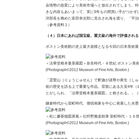
会情勢の急変により美術市場へと放出されてしまう。特
きな内容もあいまって、実に9年もの間買い手がつかず
洋部長を務めた富田幸次郎に見出され海を渡り、「平治
（参考資料２）
（４）日本にあれば国宝級、重文級の海外で評価される
ボストン美術館の史上最大規模となる今回の日本美術展
＜法華堂根本曼荼羅図＞奈良時代・８世紀 ボストン美
(Photograph©2012 Museum of Fine Arts, Boston.)
「霊鷲山［りょうじゅせん］で釈迦が諸尊や衆生［しゅ
術の歴史を語る上で重要な作品。背面にある久安4年（
とがしられ、「法華堂根本曼荼羅図」と称される。」（
鎌倉時代から室町時代、僧侶画家を中心に発展した水墨
＜松に麝香猫図屏風＞伝狩野雅楽助筆 室町時代・１６世
(Photograph©2012 Museum of Fine Arts, Boston.)