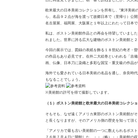
日に再度見てきました。朝一番で訪ねましたが、大人気
欧米最大の日本美術コレクションを所有し、“東洋美術
ら、名品９２点が海を渡って故郷日本で（里帰り）公開
名古屋展、福岡展、大阪展と１年以上にわたって日本で
私は、ボストン美術館作品との再会を待望していました
れました。世界に誇る広大な建物のボストン美術館と２
今回の展示では、図録の表紙を飾る１８世紀の奇才・曽
の作品もあり必見です。在外二大絵巻といわれる「吉備
画、仏像、日本刀に染織と多彩な国宝・重文級の作品が
海外でも愛されている日本美術の名品を通し、奈良時代
もなることでしょう。
※美術館の許可を得て撮影しています。
（１）ボストン美術館と欧米最大の日本美術コレクショ
そもそも、なぜ遠くアメリカ東部のボストン美術館がそ
と長くなりますが、そのアメリカ側の歴史を知って頂く
「アメリカで最も古い美術館の一つに数えられるボスト
７６年７月４日に開館した。・・（略）・・美術館の収