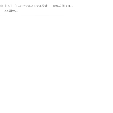
【FC】「FCのビジネスモデル設計 ―BMC左側（コス
ト）編―」