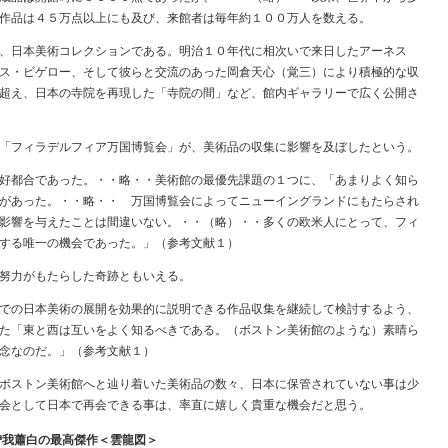
作品は４５万点以上にも及び、来館者は毎年約１００万人を数える。
、日本美術コレクションである。明治１０年代に相次いで来日したアーネス
ス・ビゲロー、そして彼らと交流のあった岡倉天心（覚三）により積極的な収
超え、日本の寺院を再現した「寺院の間」など、館内ギャラリーで広く公開さ
「フィラデルフィア万国博覧会」が、美術品の収集に影響を及ぼしたという。
好都合であった。・・略・・美術館の最優先課題の１つに、「あまりよく知ら
があった。・・略・・ 万国博覧会によってニューイングランドにもたらされ
影響を与えたことは間違いない。・・（略）・・多くの欧米人にとって、フィ
する唯一の機会であった。」（参考文献１）
努力がもたらした奇跡ともいえる。
での日本美術の展開を効果的に説明できる作品収集を継続して検討するよう、
た「東と西は互いをよく知るべきである。（ボストン美術館のような）素晴ら
念なのだ。」（参考文献１）
ボストン美術館へと辿り着いた美術品の数々、日本に保管されていない事は少
会として日本で再会できる事は、率直に嬉しく貴重な機会だと思う。
曽我蕭白の最高傑作＜雲龍図＞