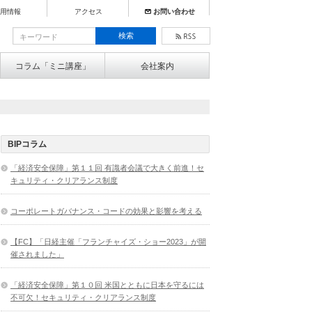
用情報
アクセス
お問い合わせ
コラム「ミニ講座」
会社案内
BIPコラム
「経済安全保障」第１１回 有識者会議で大きく前進！セ
キュリティ・クリアランス制度
コーポレートガバナンス・コードの効果と影響を考える
【FC】「日経主催「フランチャイズ・ショー2023」が開
催されました」
「経済安全保障」第１０回 米国とともに日本を守るには
不可欠！セキュリティ・クリアランス制度