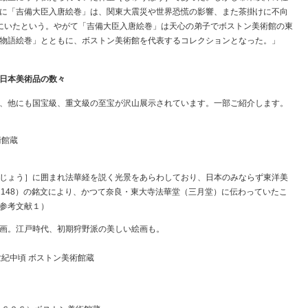
に「吉備大臣入唐絵巻」は、関東大震災や世界恐慌の影響、また茶掛けに不向
にいたという。やがて「吉備大臣入唐絵巻」は天心の弟子でボストン美術館の東
物語絵巻」とともに、ボストン美術館を代表するコレクションとなった。」
日本美術品の数々
、他にも国宝級、重文級の至宝が沢山展示されています。一部ご紹介します。
術館蔵
じょう］に囲まれ法華経を説く光景をあらわしており、日本のみならず東洋美
1148）の銘文により、かつて奈良・東大寺法華堂（三月堂）に伝わっていたこ
参考文献１）
画。江戸時代、初期狩野派の美しい絵画も。
紀中頃 ボストン美術館蔵