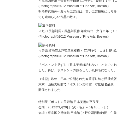
＜龍虎図屏風＞長谷川等伯筆 江戸時代・慶長１１年（
(Photograph©2012 Museum of Fine Arts, Boston.)
明治時代海外へ渡った工芸品は、高い工芸技術により多
ても素晴らしい作品の数々。
＜短刀 尻懸則長＞尻懸則長作 鎌倉時代・文保３年（１
(Photograph©2012 Museum of Fine Arts, Boston.)
＜唐織 紅地流水芦菊槌車模様＞ 江戸時代・１８世紀 
(Photograph©2012 Museum of Fine Arts, Boston.)
「ボストンを見ずして日本美術は語れない」とまでいわ
した。再び、ボストンへの旅をしたい気持ちになった。
（追記）昨年、日本で公開された肉筆浮世絵と浮世絵版
東京 山種美術館で『ボストン美術館 浮世絵名品展 
開催されました。
特別展「ボストン美術館 日本美術の至宝展」
会期：2012年3月20日（火・祝）～6月10日（日）
会場：東京国立博物館 平成館 [上野公園]開館時間：午前