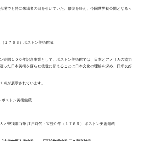
会場でも特に来場者の目を引いていた。修復を終え、今回世界初公開となる＜
年（１７６３）ボストン美術館蔵
ン寄贈１００年記念事業として、ボストン美術館では、日本とアメリカの協力
渡った日本美術を蘇らせ後世に伝えることは日本文化の理解を深め、日米友好
１点が展示されています。
 ボストン美術館蔵
人＞曽我蕭白筆 江戸時代・宝歴９年（１７５９） ボストン美術館蔵