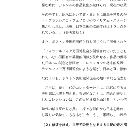
様な時代・ジャンルの作品収集が続けられ、現在の収蔵
その中でも、欧米において質・量ともに最高を誇るのが
ト・フランシスコ・フェノロサやウィリアム・スタージ
集が行われた。現在、日本美術の収蔵作品は１０万点を
れている。」（参考文献１）
また、ボストン美術館開館と時を同じくして開催された
「フィラデルフィア万国博覧会が開催されていたことも
れていない国固有の芸術的価値が見出せる」作品の獲得
た日本への関心と熱狂が、コレクションの将来的発展に
ラデルフィア万博博覧会のような場が、日本と直に接触
なによりも、ボストン美術館関係者の類い希なる信念と
「さらに、続く世代のコレクターたちは、現代に至るま
美術館に示唆を与える。普遍的なことは、岡倉が表明し
しいコレクションは、この目的達成を助ける」という信
時代の移り変わりと共に、様々な理由から日本を離れ、
し寂しい気持ちにもなるが、今こうして素晴らしい展示
（２）修復を終え、世界初公開となる１８世紀の奇才 