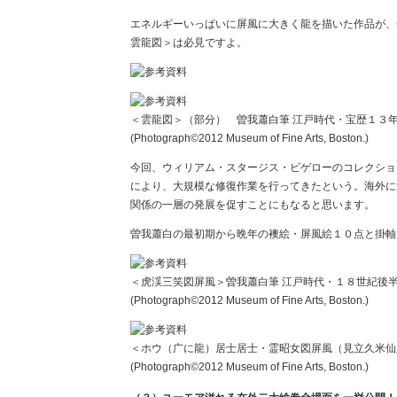
エネルギーいっぱいに屏風に大きく龍を描いた作品が、
雲龍図＞は必見ですよ。
＜雲龍図＞（部分） 曽我蕭白筆 江戸時代・宝歴１３
(Photograph©2012 Museum of Fine Arts, Boston.)
今回、ウィリアム・スタージス・ビゲローのコレクショ
により、大規模な修復作業を行ってきたという。海外に
関係の一層の発展を促すことにもなると思います。
曽我蕭白の最初期から晩年の襖絵・屏風絵１０点と掛軸
＜虎渓三笑図屏風＞曽我蕭白筆 江戸時代・１８世紀後半
(Photograph©2012 Museum of Fine Arts, Boston.)
＜ホウ（广に龍）居士居士・霊昭女図屏風（見立久米仙
(Photograph©2012 Museum of Fine Arts, Boston.)