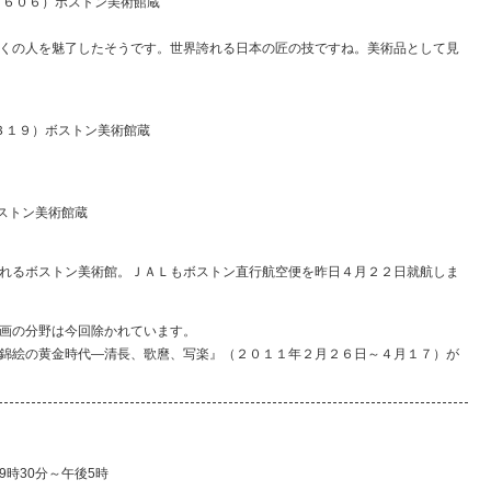
１６０６）ボストン美術館蔵
くの人を魅了したそうです。世界誇れる日本の匠の技ですね。美術品として見
３１９）ボストン美術館蔵
ボストン美術館蔵
れるボストン美術館。ＪＡＬもボストン直行航空便を昨日４月２２日就航しま
画の分野は今回除かれています。
錦絵の黄金時代―清長、歌麿、写楽』（２０１１年２月２６日～４月１７）が
9時30分～午後5時