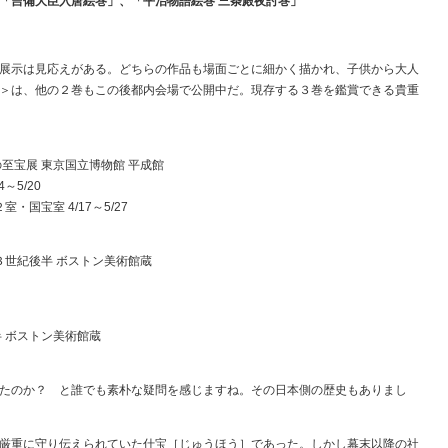
「吉備大臣入唐絵巻」、「平治物語絵巻 三条殿夜討巻」
展示は見応えがある。どちらの作品も場面ごとに細かく描かれ、子供から大人
＞は、他の２巻もこの後都内会場で公開中だ。現存する３巻を鑑賞できる貴重
至宝展 東京国立博物館 平成館
～5/20
国宝室 4/17～5/27
３世紀後半 ボストン美術館蔵
 ボストン美術館蔵
たのか？ と誰でも素朴な疑問を感じますね。その日本側の歴史もありまし
厳重に守り伝えられていた什宝［じゅうほう］であった。しかし幕末以降の社