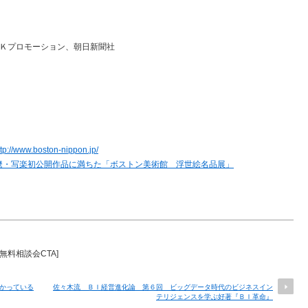
Ｋプロモーション、朝日新聞社
ttp://www.boston-nippon.jp/
麿・写楽初公開作品に満ちた「ボストン美術館 浮世絵名品展」
nt 無料相談会CTA]
かっている
佐々木流 ＢＩ経営進化論 第６回 ビッグデータ時代のビジネスイン
テリジェンスを学ぶ好著『ＢＩ革命』