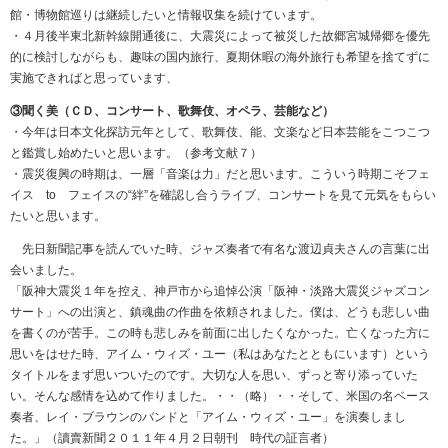
館・博物館巡りは継続したいと情報収集を続けています。
・４月後半東北新幹線開通後に、大震災によって被災した故郷宮城帰郷を優先
的に検討しながらも、趣味の国内旅行、夏期休暇の海外旅行も希望を捨てずに
実施できればと思っています、
③聞く美（ＣＤ、コンサート、歌舞伎、オペラ、芸能など）
・今年は日本文化探訪元年として、歌舞伎、能、文楽など日本芸能をこつこつ
と鑑賞し始めたいと思います。（参考文献７）
・震災復興の時期は、一層「音楽は力」だと思います。こういう時期こそフェ
イス to フェイスの“絆”を確認し合うライブ、コンサートを見て元気をもらい
たいと思います。
先日新聞記事を読んでいた時、ジャズ奏者で有名な渡辺貞夫さんの言葉に出
会いました。
「阪神大震災１年を控え、神戸市から追悼公演「阪神・淡路大震災ジャズコン
サート」への出演と、鎮魂曲の作曲を依頼されました。僕は、どうも悲しい曲
を書くのが苦手。この時も悲しみを前面に出したくなかった。亡くなった方に
思いをはせた時、アイム・ウィズ・ユー（私はあなたとともにいます）という
タイトルをまず思いついたのです。大切な人を思い、ずっと寄り添っていた
い。そんな感情を込めて作りました。・・（略）・・そして、米国の名ベース
奏者、レイ・ブラウンのバンドと「アイム・ウィズ・ユー」を演奏しまし
た。」（讀賣新聞２０１１年４月２日朝刊 時代の証言者）