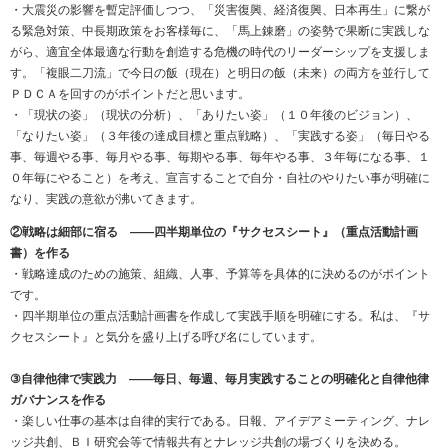
・大震災の影響を暫定評価しつつ、「災害復興、経済復興、日本再生」に繋が
る緊急対策、中長期政策をお客様毎に、「馬上錬磨」の姿勢で果断に実践しな
がら、適宜全体最適な行動を創造する危機の時代のリーダーシップを支援しま
す。「複眼二刀流」で今日の飯（現在）と明日の飯（未来）の両方を並行して
ＰＤＣＡを回すのがポイントだと思います。
・「現状の姿」（現状の分析）、「ありたい姿」（１０年後のビジョン）、
「なりたい姿」（３年後の達成目標と重点戦略）、「実践する姿」（毎日やる
事、毎週やる事、毎月やる事、毎期やる事、毎年やる事、３年毎になる事、１
０年毎にやること）を考え、宣言することで自分・自社のやりたい事が明確に
なり、実践の意欲が沸いてきます。
②戦略は細部に宿る ――四半期単位の『サクセスシート』（重点活動計画
書）を作る
・戦略達成のための施策、組織、人事、予算等を具体的に決めるのがポイント
です。
・四半期単位の重点活動計画書を作成して実践手順を明確にする。私は、『サ
クセスシート』と気分を盛り上げる呼び名にしています。
③自律他律で実践力 ――毎日、毎週、毎月実践することの明確化と自律他律
ガバナンスを作る
・楽しい仕事の基本は自律的実行である。日報、アイデアミーティング、ナレ
ッジ共創、ＢＩ研究会等で情報共有とナレッジ共創の場づくりを決める。