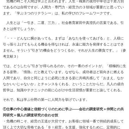
危機の時こそ人間は学ぶと言われます。人生・職業の成功や幸せは千差万別
であるのは自明ですが、人間力・専門力・経営力の３領域が重要だと思ってい
ます。「学ぶ３つのリテラシー」は、私の学びのフレームワークです。
人生とは「一引き、二運、三力」。社会教育家田中真澄氏の言葉である。引
きとは何でしょうか。
「・・・どんなに腕があっても、まずは「あなたを使ってあげる」と、人様に
引っ張り上げてもらえる機会を得なければ、永遠に能力を発揮することはでき
ません。そういう”引き”の機会をどうつくるか、それが人生の勝負です。」（参
考文献３）
では、どうしたら”引き”が得られるのか。その一番のポイントが、「積極的に生
きる姿勢」「情熱」だと教えています。なぜなら、成功者ほど前向きに燃える
人間であり、自分と同じように必死に生きる姿に共鳴共感して「おまえ、なか
なかいいじゃないか」とチャンスをくれる、ということだからだ。凡人の成功
哲学は、知識やテクニックの前に心がけや生活習慣が重要だと諭してくれる。
それで、私は学ぶ分野の第一に人間力を挙げています。
①仕事の中心価値と信頼づくりのために学ぶ――会社の調査研究＋仲間との共
同研究＋個人の調査研究の合わせ技
・危機の時こそ、経営の王道が大切です。お客様に領域一番で持続的成長して
頂く上で大切な骨格である「ＢＩ経営」を支援、強化するために、定期的に