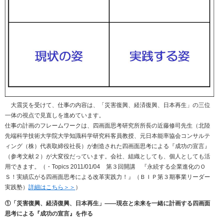
大震災を受けて、仕事の内容は、「災害復興、経済復興、日本再生」の三位
一体の視点で見直しを進めています。
仕事の計画のフレームワークは、四画面思考研究所所長の近藤修司先生（北陸
先端科学技術大学院大学知識科学研究科客員教授、元日本能率協会コンサルテ
ィング（株）代表取締役社長）が創造された四画面思考による『成功の宣言』
（参考文献２）が大変役だっています。会社、組織としても、個人としても活
用できます。（・Topics 2011/01/04 第３回開講 『永続する企業進化のＯ
Ｓ！実績広がる四画面思考による改革実践力！』（ＢＩＰ第３期事業リーダー
実践塾）
詳細はこちら＞＞
）
①「災害復興、経済復興、日本再生」――現在と未来を一緒に計画する四画面
思考による『成功の宣言』を作る