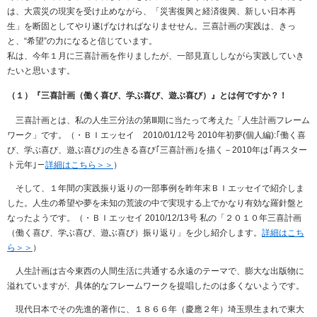
は、大震災の現実を受け止めながら、「災害復興と経済復興、新しい日本再
生」を断固としてやり遂げなければなりませせん。三喜計画の実践は、きっ
と、“希望”の力になると信じています。
私は、今年１月に三喜計画を作りましたが、一部見直ししながら実践していき
たいと思います。
（１）『三喜計画（働く喜び、学ぶ喜び、遊ぶ喜び）』とは何ですか？！
三喜計画とは、私の人生三分法の第Ⅲ期に当たって考えた「人生計画フレーム
ワーク」です。（・ＢＩエッセイ 2010/01/12号 2010年初夢(個人編):｢働く喜
び、学ぶ喜び、遊ぶ喜び｣の生きる喜び｢三喜計画｣を描く－2010年は｢再スター
ト元年｣－
詳細はこちら＞＞
）
そして、１年間の実践振り返りの一部事例を昨年末ＢＩエッセイで紹介しま
した。人生の希望や夢を未知の荒波の中で実現する上でかなり有効な羅針盤と
なったようです。（・ＢＩエッセイ 2010/12/13号 私の「２０１０年三喜計画
（働く喜び、学ぶ喜び、遊ぶ喜び）振り返り」を少し紹介します。
詳細はこち
ら＞＞
）
人生計画は古今東西の人間生活に共通する永遠のテーマで、膨大な出版物に
溢れていますが、具体的なフレームワークを提唱したのは多くないようです。
現代日本でその先進的著作に、１８６６年（慶應２年）埼玉県生まれで東大