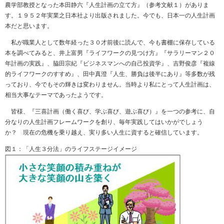
農学部教授となった本田静六『人生計画の立て方』（参考文献１）がありま
す。１９５２年実業之日本社より出版されました。今でも、日本一の人生計画
本だと思います。
私が職業人として数年経った３０才前後に読んで、今も書棚に保存している
本を調べてみると、井上富男『ライフワークの見つけ方』『サラリーマン２０
年計画の実践』、脇田宗紀『ビジネスマンへの自己投資学』、吉野俊彦『複線
的ライフワークのすすめ』、田中真澄『人生、勝負は後半にあり』等多数が残
っており、今でもその輝きは変わりません。当時より私にとって人生計画は、
相当大事なテーマであったようです。
皆様、『三喜計画（働く喜び、学ぶ喜び、遊ぶ喜び）』を一つの参考に、自
分なりの人生計画フレームワークを創り、毎年実践してはいかがでしょう
か？ 現在の危機を乗り越え、実り多い人生に資すると確信しています。
図１：「人生３分法」のライフステージイメージ