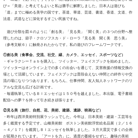
び＝「美遊」と考えてもよいと私は勝手に解釈しました。日本人は遊びも
「道」までに極める美学の国です。茶道、華道、芸道、書道、香道、文道、作
法道、武道などに深化するすごい民族ですね。
遊び分類を図４のように「創る美」「見る美」「聞く美」の３つの分野へ整
理したのは、節子・クロソフスカ・ド・ローラ『見る美 聞く美 思う美』
（参考文献６）に触発されたからです。私の遊びのフレームワークです。
①創る美（食事会、交流、社交、縁、カメラ、エッセイ、スポーツなど）
・ギャラクシーＴａｂを購入し、ツイッター、フェイスブックを始めました。
ツイッターはオンライン上での多くの出会いを通じて、災害救援の情報交換の
場として活躍しています。フェイスブックは普段会えない仲間との絆作りや交
流の場になりつつあります。もちろん、仕事仲間、友人知人ネットワークのリ
アルな交流も広げる計画です。
・毎週執筆しているＢＩエッセイは１５０号を越えました。本出版、電子書籍
配信への夢？を持って引き続き頑張ります。
②見る美（旅行、自然、花、美術、建築、遺跡、映画など）
・昨年は西洋美術特別展ラッシュでした。今年は、日本美術・建築・工芸等を
多く鑑賞する予定です。山種美術館 ボストン美術館浮世絵名品展（２／１６
～４／１７）を鑑賞しＢＩエッセイを執筆しました。３月大震災で多くの企画
が延期されています。「アートを力」に、過度の萎縮をせずに、趣味の美術