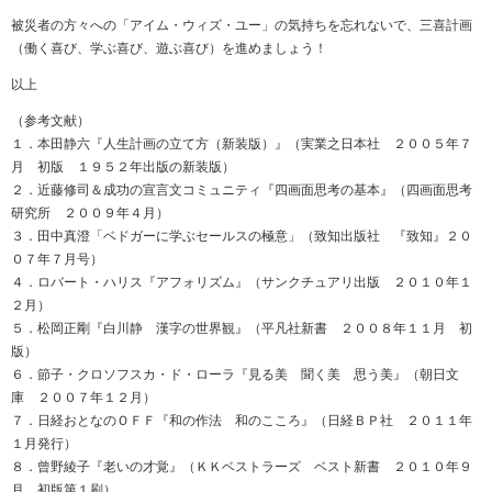
被災者の方々への「アイム・ウィズ・ユー」の気持ちを忘れないで、三喜計画
（働く喜び、学ぶ喜び、遊ぶ喜び）を進めましょう！
以上
（参考文献）
１．本田静六『人生計画の立て方（新装版）』（実業之日本社 ２００５年７
月 初版 １９５２年出版の新装版）
２．近藤修司＆成功の宣言文コミュニティ『四画面思考の基本』（四画面思考
研究所 ２００９年４月）
３．田中真澄「ベドガーに学ぶセールスの極意」（致知出版社 『致知』２０
０７年７月号）
４．ロバート・ハリス『アフォリズム』（サンクチュアリ出版 ２０１０年１
２月）
５．松岡正剛『白川静 漢字の世界観』（平凡社新書 ２００８年１１月 初
版）
６．節子・クロソフスカ・ド・ローラ『見る美 聞く美 思う美』（朝日文
庫 ２００７年１２月）
７．日経おとなのＯＦＦ『和の作法 和のこころ』（日経ＢＰ社 ２０１１年
１月発行）
８．曾野綾子『老いの才覚』（ＫＫベストラーズ ベスト新書 ２０１０年９
月 初版第１刷）