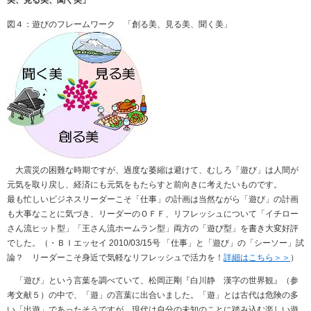
美、見る美、聞く美」
図４：遊びのフレームワーク 「創る美、見る美、聞く美」
大震災の困難な時期ですが、過度な萎縮は避けて、むしろ「遊び」は人間が
元気を取り戻し、経済にも元気をもたらすと前向きに考えたいものです。
最も忙しいビジネスリーダーこそ「仕事」の計画は当然ながら「遊び」の計画
も大事なことに気づき、リーダーのＯＦＦ、リフレッシュについて「イチロー
さん流ヒット型」「王さん流ホームラン型」両方の「遊び型」を書き大変好評
でした。（・ＢＩエッセイ 2010/03/15号 「仕事」と「遊び」の「シーソー」試
論？ リーダーこそ身近で気軽なリフレッシュで活力を！
詳細はこちら＞＞
）
「遊び」という言葉を調べていて、松岡正剛『白川静 漢字の世界観』（参
考文献５）の中で、「遊」の言葉に出合いました。「遊」とは古代は危険の多
い「出遊」であったそうですが、現代は自分の未知のことに踏み込む楽しい遊