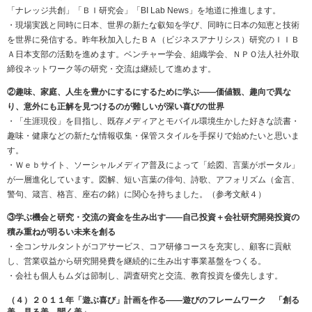
「ナレッジ共創」「ＢＩ研究会」「BI Lab News」を地道に推進します。
・現場実践と同時に日本、世界の新たな叡知を学び、同時に日本の知恵と技術
を世界に発信する。昨年秋加入したＢＡ（ビジネスアナリシス）研究のＩＩＢ
Ａ日本支部の活動を進めます。ベンチャー学会、組織学会、ＮＰＯ法人社外取
締役ネットワーク等の研究・交流は継続して進めます。
②趣味、家庭、人生を豊かにするにするために学ぶ――価値観、趣向で異な
り、意外にも正解を見つけるのが難しいが深い喜びの世界
・「生涯現役」を目指し、既存メディアとモバイル環境生かした好きな読書・
趣味・健康などの新たな情報収集・保管スタイルを手探りで始めたいと思いま
す。
・Ｗｅｂサイト、ソーシャルメディア普及によって「絵図、言葉がポータル」
が一層進化しています。図解、短い言葉の俳句、詩歌、アフォリズム（金言、
警句、箴言、格言、座右の銘）に関心を持ちました。（参考文献４）
③学ぶ機会と研究・交流の資金を生み出す――自己投資＋会社研究開発投資の
積み重ねが明るい未来を創る
・全コンサルタントがコアサービス、コア研修コースを充実し、顧客に貢献
し、営業収益から研究開発費を継続的に生み出す事業基盤をつくる。
・会社も個人もムダは節制し、調査研究と交流、教育投資を優先します。
（４）２０１１年「遊ぶ喜び」計画を作る――遊びのフレームワーク 「創る