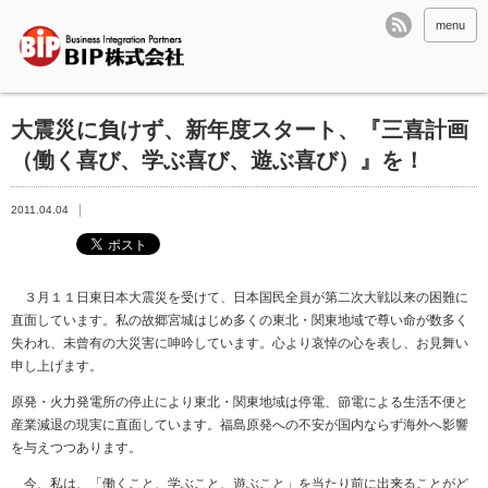
menu
大震災に負けず、新年度スタート、『三喜計画
（働く喜び、学ぶ喜び、遊ぶ喜び）』を！
2011.04.04
３月１１日東日本大震災を受けて、日本国民全員が第二次大戦以来の困難に
直面しています。私の故郷宮城はじめ多くの東北・関東地域で尊い命が数多く
失われ、未曾有の大災害に呻吟しています。心より哀悼の心を表し、お見舞い
申し上げます。
原発・火力発電所の停止により東北・関東地域は停電、節電による生活不便と
産業減退の現実に直面しています。福島原発への不安が国内ならず海外へ影響
を与えつつあります。
今、私は、「働くこと、学ぶこと、遊ぶこと」を当たり前に出来ることがど