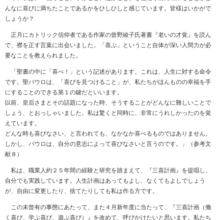
んなに喜びに満ちたことであるかをひしひしと感じています。皆様はいかがで
しょうか？
正月にカトリック信仰者である作家の曾野綾子氏著書『老いの才覚』を読ん
で、襟を正す言葉に出会いました。「喜ぶ」ということ自体が深い人間力が必
要なことを教えられました。
「聖書の中に「喜べ！」という記述があります。これは、人生に対する命令
です。聖パウロは、「喜びを見つけること」が、私たちがほんものの幸福を手
にすることのできる第１の鍵だといいます。
以前、皇后さまとその話題になった時、そうすることがどんなに難しいことで
しょう、とおっしゃいました。私は驚くと同時に、非常にうれしかったのを覚
えています。
どんな時も喜びなさい、と言われても、なかなか喜べるものではありません。
しかし、パウロは、自分の意志によって喜びなさいと言うのです。」（参考文
献８）
私は、職業人約２５年間の経験と研究を踏まえて、『三喜計画』を提唱し、
自分でも実践しています。人生計画はあってもよし、なくてもよしでしょう
が、自由に変更したり、捨てたりしても私は作る方です。
この未曾有の事態にあたって、また４月新年度に当たって、『三喜計画（働
く喜び、学ぶ喜び、遊ぶ喜び）』を改めて、呼びかけたいと思います。私たち