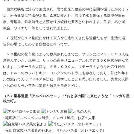
巨大な峡谷に沿って形成され、岩で出来た建築の中に空間を掘ったかのよう
な、岩石建築に特徴がある。森林に覆われ、渓流で水を確保する環境が旧石
器、青銅器、鉄器時代と人類が住み続けた要因といわれます。住居、馬小屋、
教会、ワイナリー等として使われました。
８世紀から１２世紀にかけて東方から逃れてきた修道僧たちが、生活の場、
信仰の場にしたのが岩窟教会だそうです。
２０世紀の都市化によって放棄されるまでに、サッシには２３，０００人程
度住んでいた。現在は、サッシの家をリニューアルして約３５０家族が住んで
います。マテーラの人口は、５８，０００人。マテーラのような岩穴住居群
は、トルコのカッパドキア、ヨルダンのペトラにも存在しており、私は昨年ト
ルコ旅行でカッパドキアを訪ね、見学したことも思い出しました。先輩の人間
たちの粘り強い営みに驚異と敬意を自然と抱く。
（５）世界遺産「アルベロベッロ 」：“おとぎの国”に来たような「トンガリ屋
根の町」
↑写真⑫ アルベロベッロ風景、トンガリ屋根、お店の人形
↑写真 自家製パスタ菜の花あえ、耳たぶパスタ（オレキエッテ）