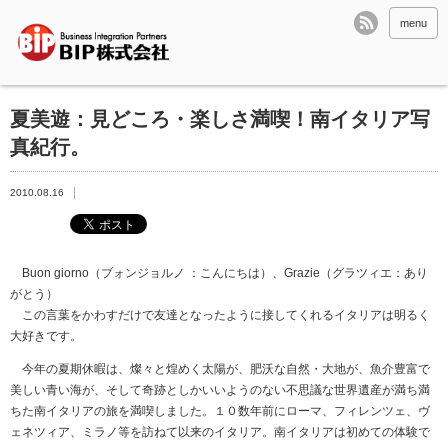
menu
夏美遊：見どころ・楽しさ満喫！南イタリア写
真紀行。
2010.08.16
Buon giorno（ブォンジョルノ ：こんにちは）、Grazie（グラツィエ：あり
がとう）
この言葉をかわすだけで友達となったように接してくれるイタリアは明るく
大好きです。
今年の夏期休暇は、燦々と煌めく太陽が、肥沃な自然・大地が、魚介豊富で
美しい青い海が、そして奇跡としかいいようのない不思議な世界遺産が満ち満
ちた南イタリアの旅を満喫しました。１０数年前にローマ、フィレンツェ、ヴ
ェネツィア、ミラノ等を訪ねて以来のイタリア。南イタリアは初めての体験で