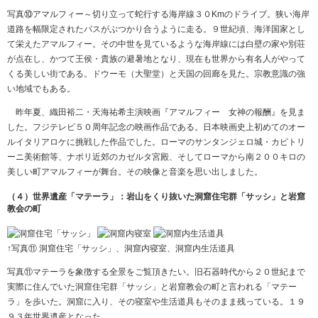
写真⑩アマルフィー～切り立って蛇行する海岸線３０Kmのドライブ。狭い海岸
道路を幅限定されたバスがぶつかり合うように走る。９世紀頃、海洋国家とし
て栄えたアマルフィー。その中世を見ているような海岸線には白壁の家や別荘
が点在し、かつて王侯・貴族の避暑地となり、現在も世界から有名人がやって
くる美しい街である。ドウーモ（大聖堂）と天国の回廊を見た。宗教意識の強
い地域でもある。
昨年夏、織田裕二・天海祐希主演映画『アマルフィー 女神の報酬』を見ま
した。フジテレビ５０周年記念の映画作品である。日本映画史上初めてのオー
ルイタリアロケに挑戦した作品でした。ローマのサンタンジェロ城・カピトリ
ーニ美術館等、ナポリ近郊のカゼルタ宮殿、そしてローマから南２００キロの
美しい町アマルフィーが舞台。その映像と音楽を思い出しました。
（４）世界遺産「マテーラ」：岩山をくり抜いた洞窟住宅群「サッシ」と岩窟
教会の町
↑写真⑪ 洞窟住宅「サッシ」、洞窟内寝室、洞窟内生活道具
写真⑪マテーラを象徴する全景をご覧頂きたい。旧石器時代から２０世紀まで
実際に住んでいた洞窟住宅群「サッシ」と岩窟教会の町と言われる「マテー
ラ」を歩いた。洞窟に入り、その寝室や生活道具もそのまま残っている。１９
９３年世界遺産となった。