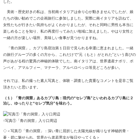
した。
美術・歴史好きの私は、当初南イタリアは余り心が動きませんでしたが、娘
たちの強い勧めでこの企画旅行に参加しました。実際に南イタリアを訪ねて、
女性たちが行きたい気持ちがよくわかりましたが、それと同時に男性も本当に
楽しめることを知り、私の再度行ってみたい地域に加えました。やはり女性と
一緒の方が楽しい場所、美味しい食事が見つかりますね。
「青の洞窟」。カプリ島宿泊第１日目で見られる幸運に恵まれました。一緒
の旅行グループの多くの方から、これだけで“元（もと）がとれた”という喜びの
声があがる程の驚異の神秘的体験でした。南イタリアは、世界遺産ナポリ、ポ
ンペイ、アマルフィー、マテーラ、アルベロベッロ等見どころが多い。
それでは、私の撮った素人写真と、体験・調査した貴重なコメントを是非ご覧
頂きたいと思います。
（１）「青の洞窟」あるカプリ島：現代の“セレブ島”といわれるカプリ島に２
泊し、ゆったりと“セレブ気分”を味わう。
↑写真①「青の洞窟」入り口周辺
◇＜写真①「青の洞窟」：深い青に屈折した太陽光線が織りなす神秘的青・
蒼・碧に魅せられ、世界から老若男女が毎日やってくる＞