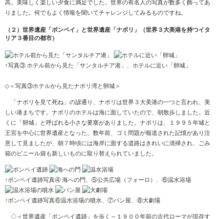
高。美味しく楽しい夕食に満足でした。世界の有名人の写真が数多く飾ってあ
りました。何でもよく情報を聞いてチャレンジしてみるものですね。
（２）世界遺産「ポンペイ」と世界遺産「ナポリ」（世界３大美港を持つイタ
リア３番目の都市）
↑写真③ ホテル前から見た「サンタルチア港」、ホテルに近い「卵城」
◇＜写真③ホテルから見たナポリ湾と卵城＞
「ナポリを見て死ね」の諺通り、ナポリは世界３大美港の一つと言われ、美
しい港まちです。ナポリのホテルは海に面していたので、朝散歩しました。近
くに「卵城」と呼ばれる小さな要塞がありました。ナポリは、１９９５年城と
王宮を中心に世界遺産となった。数年前、ゴミ問題が報道された記憶があり注
意して見ましたが、朝７時頃には海岸に面する道路はきれいに清掃され、ごみ
箱のビニール袋も新しいものに取り替えられていました。
↑ポンペイ遺跡写真④ 海への門、⑤公共広場（フォーロ）、⑥温水浴場
↑ポンペイ遺跡写真⑥温水浴場の噴水、⑦パン屋、⑧大劇場
◇＜世界遺産「ポンペイ遺跡」を歩く～１９００年前の古代ローマが現存す