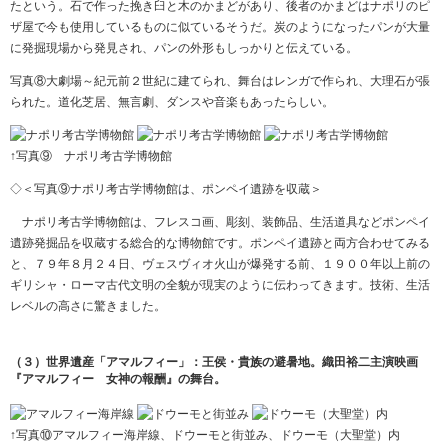
たという。石で作った挽き臼と木のかまどがあり、後者のかまどはナポリのピ
ザ屋で今も使用しているものに似ているそうだ。炭のようになったパンが大量
に発掘現場から発見され、パンの外形もしっかりと伝えている。
写真⑧大劇場～紀元前２世紀に建てられ、舞台はレンガで作られ、大理石が張
られた。道化芝居、無言劇、ダンスや音楽もあったらしい。
↑写真⑨ ナポリ考古学博物館
◇＜写真⑨ナポリ考古学博物館は、ポンペイ遺跡を収蔵＞
ナポリ考古学博物館は、フレスコ画、彫刻、装飾品、生活道具などポンペイ
遺跡発掘品を収蔵する総合的な博物館です。ポンペイ遺跡と両方合わせてみる
と、７９年８月２４日、ヴェスヴィオ火山が爆発する前、１９００年以上前の
ギリシャ・ローマ古代文明の全貌が現実のように伝わってきます。技術、生活
レベルの高さに驚きました。
（３）世界遺産「アマルフィー」：王侯・貴族の避暑地。織田裕二主演映画
『アマルフィー 女神の報酬』の舞台。
↑写真⑩アマルフィー海岸線、ドウーモと街並み、ドウーモ（大聖堂）内