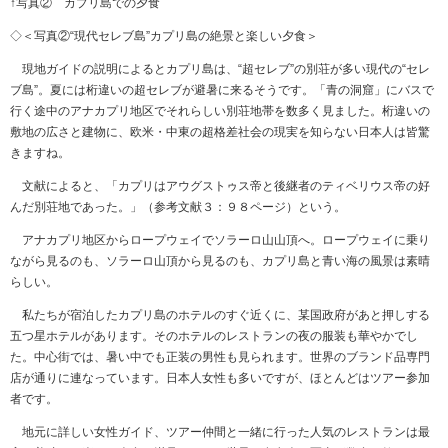
↑写真② カプリ島での夕食
◇＜写真②“現代セレブ島”カプリ島の絶景と楽しい夕食＞
現地ガイドの説明によるとカプリ島は、“超セレブ”の別荘が多い現代の“セレ
ブ島”。夏には桁違いの超セレブが避暑に来るそうです。「青の洞窟」にバスで
行く途中のアナカプリ地区でそれらしい別荘地帯を数多く見ました。桁違いの
敷地の広さと建物に、欧米・中東の超格差社会の現実を知らない日本人は皆驚
きますね。
文献によると、「カプリはアウグストゥス帝と後継者のティベリウス帝の好
んだ別荘地であった。」（参考文献３：９８ページ）という。
アナカプリ地区からロープウェイでソラーロ山山頂へ。ロープウェイに乗り
ながら見るのも、ソラーロ山頂から見るのも、カプリ島と青い海の風景は素晴
らしい。
私たちが宿泊したカプリ島のホテルのすぐ近くに、某国政府があと押しする
五つ星ホテルがあります。そのホテルのレストランの夜の服装も華やかでし
た。中心街では、暑い中でも正装の男性も見られます。世界のブランド品専門
店が通りに連なっています。日本人女性も多いですが、ほとんどはツアー参加
者です。
地元に詳しい女性ガイド、ツアー仲間と一緒に行った人気のレストランは最