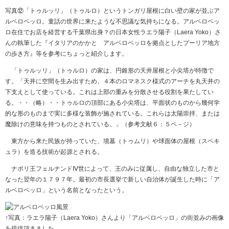
写真⑫「トゥルッリ」（トゥルロ）というトンガリ屋根に白い壁の家が並ぶア
ルベロベッロ。童話の世界に来たような不思議な気持ちになる。アルベロベッ
ロ在住でお店を経営する千葉県出身？の日本女性ラエラ陽子（Laera Yoko）さ
んの執筆した『イタリアのかかと アルベロベッロを拠点としたプーリア地方
の歩き方』等を参考にちょっと紹介します。
「トゥルッリ」（トゥルロ）の家は、円錐形の天井屋根と小尖塔が特徴で
す。「天井に空間を生み出すため、４本のロマネスク様式のアーチを丸天井の
下支えとして使っている。これは上部の重みを分散させる役割を果たしてい
る。・・（略）・・トゥルロの頂部にある小尖塔は、平面状のものから幾何学
的な形のものまで実に多様な装飾が施されている。これらは太陽崇拝、または
魔除けの意味を持つものとされている。」（参考文献６：５ペ－ジ）
東方から来た民族が持っていた、墳墓（トゥムリ）や球面体の屋根（スペキ
ュラ）を造る技術が起源とされる。
ナポリ王フェルナンドⅣ世によって、王のみに従属し、自由な独立した市と
なった翌年の１７９７年。最初の市長選挙で新しい自治体が誕生した時に「ア
ルベロベッロ」という名前となったという。
↑写真：ラエラ陽子（Laera Yoko）さんより「アルベロベッロ」の街並みの画像
を提供頂きました。