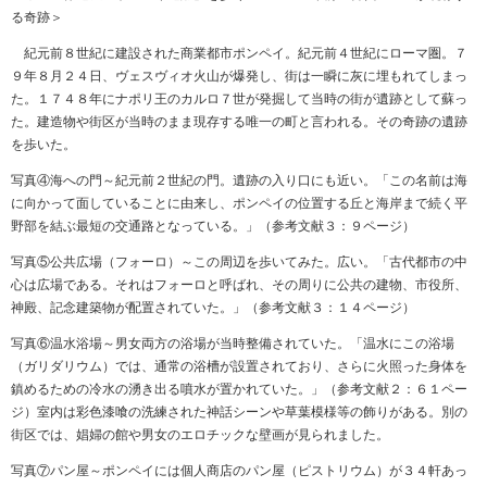
る奇跡＞
紀元前８世紀に建設された商業都市ポンペイ。紀元前４世紀にローマ圏。７
９年８月２４日、ヴェスヴィオ火山が爆発し、街は一瞬に灰に埋もれてしまっ
た。１７４８年にナポリ王のカルロ７世が発掘して当時の街が遺跡として蘇っ
た。建造物や街区が当時のまま現存する唯一の町と言われる。その奇跡の遺跡
を歩いた。
写真④海への門～紀元前２世紀の門。遺跡の入り口にも近い。「この名前は海
に向かって面していることに由来し、ポンペイの位置する丘と海岸まで続く平
野部を結ぶ最短の交通路となっている。」（参考文献３：９ページ）
写真⑤公共広場（フォーロ）～この周辺を歩いてみた。広い。「古代都市の中
心は広場である。それはフォーロと呼ばれ、その周りに公共の建物、市役所、
神殿、記念建築物が配置されていた。」（参考文献３：１４ページ）
写真⑥温水浴場～男女両方の浴場が当時整備されていた。「温水にこの浴場
（ガリダリウム）では、通常の浴槽が設置されており、さらに火照った身体を
鎮めるための冷水の湧き出る噴水が置かれていた。」（参考文献２：６１ペー
ジ）室内は彩色漆喰の洗練された神話シーンや草葉模様等の飾りがある。別の
街区では、娼婦の館や男女のエロチックな壁画が見られました。
写真⑦パン屋～ポンペイには個人商店のパン屋（ピストリウム）が３４軒あっ