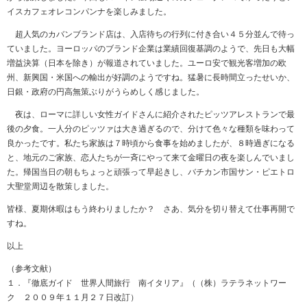
イスカフェオレコンパンナを楽しみました。
超人気のカバンブランド店は、入店待ちの行列に付き合い４５分並んで待っ
ていました。ヨーロッパのブランド企業は業績回復基調のようで、先日も大幅
増益決算（日本を除き）が報道されていました。ユーロ安で観光客増加の欧
州、新興国・米国への輸出が好調のようですね。猛暑に長時間立ったせいか、
日銀・政府の円高無策ぶりがうらめしく感じました。
夜は、ローマに詳しい女性ガイドさんに紹介されたピッツアレストランで最
後の夕食。一人分のピッツァは大き過ぎるので、分けて色々な種類を味わって
良かったです。私たち家族は７時頃から食事を始めましたが、８時過ぎになる
と、地元のご家族、恋人たちが一斉にやって来て金曜日の夜を楽しんでいまし
た。帰国当日の朝もちょっと頑張って早起きし、バチカン市国サン・ピエトロ
大聖堂周辺を散策しました。
皆様、夏期休暇はもう終わりましたか？ さあ、気分を切り替えて仕事再開で
すね。
以上
（参考文献）
１．『徹底ガイド 世界人間旅行 南イタリア』（（株）ラテラネットワー
ク ２００９年１１月２７日改訂）