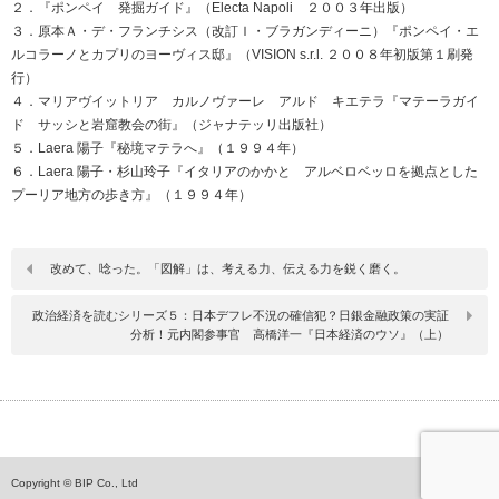
２．『ポンペイ 発掘ガイド』（Electa Napoli ２００３年出版）
３．原本Ａ・デ・フランチシス（改訂Ｉ・ブラガンディーニ）『ポンペイ・エ
ルコラーノとカプリのヨーヴィス邸』（VISION s.r.l. ２００８年初版第１刷発
行）
４．マリアヴイットリア カルノヴァーレ アルド キエテラ『マテーラガイ
ド サッシと岩窟教会の街』（ジャナテッリ出版社）
５．Laera 陽子『秘境マテラへ』（１９９４年）
６．Laera 陽子・杉山玲子『イタリアのかかと アルベロベッロを拠点とした
プーリア地方の歩き方』（１９９４年）
改めて、唸った。「図解」は、考える力、伝える力を鋭く磨く。
政治経済を読むシリーズ５：日本デフレ不況の確信犯？日銀金融政策の実証
分析！元内閣参事官 高橋洋一『日本経済のウソ』（上）
ペ
Copyright © BIP Co., Ltd