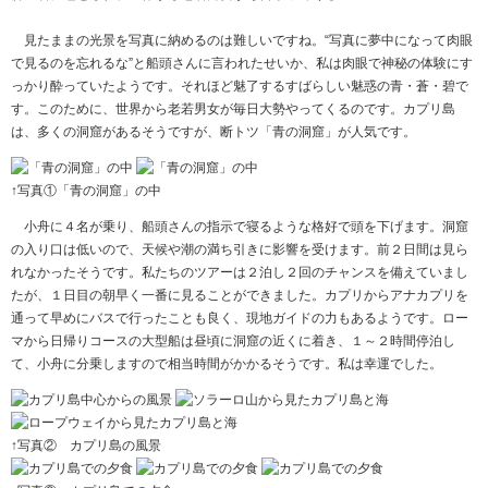
見たままの光景を写真に納めるのは難しいですね。“写真に夢中になって肉眼
で見るのを忘れるな”と船頭さんに言われたせいか、私は肉眼で神秘の体験にす
っかり酔っていたようです。それほど魅了するすばらしい魅惑の青・蒼・碧で
す。このために、世界から老若男女が毎日大勢やってくるのです。カプリ島
は、多くの洞窟があるそうですが、断トツ「青の洞窟」が人気です。
↑写真①「青の洞窟」の中
小舟に４名が乗り、船頭さんの指示で寝るような格好で頭を下げます。洞窟
の入り口は低いので、天候や潮の満ち引きに影響を受けます。前２日間は見ら
れなかったそうです。私たちのツアーは２泊し２回のチャンスを備えていまし
たが、１日目の朝早く一番に見ることができました。カプリからアナカプリを
通って早めにバスで行ったことも良く、現地ガイドの力もあるようです。ロー
マから日帰りコースの大型船は昼頃に洞窟の近くに着き、１～２時間停泊し
て、小舟に分乗しますので相当時間がかかるそうです。私は幸運でした。
↑写真② カプリ島の風景