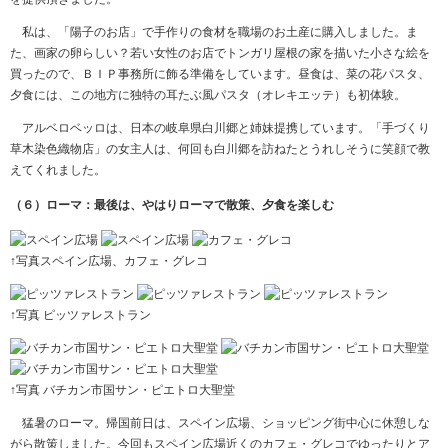
私は、「陽子のお店」で手作りの食材を職場のお土産に購入しました。ま
た、画家の卵らしい？若い女性のお店でトンガリ屋根の家を描いた小さな絵を
買ったので、ＢＩＰ事務所に飾る準備をしています。昼食は、菜の花パスタ、
夕食には、この地方に独特の耳たぶ風パスタ（オレキエッテ）も初体験。
アルベロベッロは、日本の岐阜県白川郷と姉妹提携しています。「手づくり
草木染色織物店」の女主人は、何回も白川郷を訪ねたとうれしそうに笑顔で教
えてくれました。
（６）ローマ：最後は、やはりローマで散策、夕食を楽しむ
↑写真スペイン広場、カフェ・グレコ
↑写真 ピッツァレストラン
↑写真 バチカン市国サン・ピエトロ大聖堂
猛暑のローマ。帰国前日は、スペイン広場、ショッピング街中心に休憩しな
がら散策しました。今回もスペイン広場近くのカフェ・グレコでゆったりとア