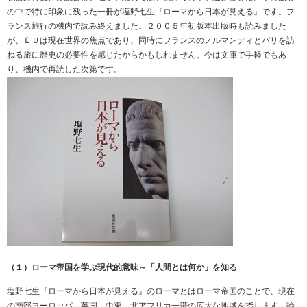
の中で特に印象に残った一冊が塩野七生『ローマから日本が見える』です。フ
ランス旅行の機内で読み終えました。２００５年初版本出版時も読みました
が、ＥＵは現在世界の焦点であり、同時にフランスのノルマンディとパリを訪
ねる旅に歴史の必要性を感じたからかもしれません。今は文庫で手軽でもあ
り、機内で再読した次第です。
（１）ローマ帝国を学ぶ現代的意味～「人間とは何か」を知る
塩野七生『ローマから日本が見える』のローマとはローマ帝国のことで、現在
の南部ヨーロッパ、英国、中東、北アフリカ一帯の広大な地域を指します。論