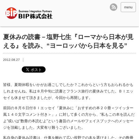
menu
夏休みの読書－塩野七生『ローマから日本が見
える』を読み、“ヨーロッパから日本を見る”
2012.08.27
皆様、夏期休暇をいかがお過ごしでしたか？これからという方もおられるかも
しれませんね。私は８月中旬に読書とフランス旅行の夏休みでした。ＢＩエッ
セイも休ませて頂きましたが、今回から再開します。
前回の８月６日付ＢＩエッセイ『夏休みに「おすすめの本２０冊＜ツイッター
風１４０文字コメント付き＞」』に対して多くの方から、“私もこの本を読んだ
よ”或いは“数冊の本読むよ”という趣旨のメールやフェイスブックへのメッセー
ジを頂戴しました。大変有り難うございました。
私自身の夏休み読書は、仕事を離れて広い視野での本を選びました。その数冊