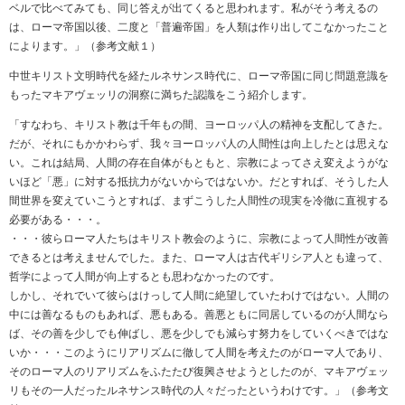
ベルで比べてみても、同じ答えが出てくると思われます。私がそう考えるの
は、ローマ帝国以後、二度と「普遍帝国」を人類は作り出してこなかったこと
によります。」（参考文献１）
中世キリスト文明時代を経たルネサンス時代に、ローマ帝国に同じ問題意識を
もったマキアヴェッリの洞察に満ちた認識をこう紹介します。
「すなわち、キリスト教は千年もの間、ヨーロッパ人の精神を支配してきた。
だが、それにもかかわらず、我々ヨーロッパ人の人間性は向上したとは思えな
い。これは結局、人間の存在自体がもともと、宗教によってさえ変えようがな
いほど「悪」に対する抵抗力がないからではないか。だとすれば、そうした人
間世界を変えていこうとすれば、まずこうした人間性の現実を冷徹に直視する
必要がある・・・。
・・・彼らローマ人たちはキリスト教会のように、宗教によって人間性が改善
できるとは考えませんでした。また、ローマ人は古代ギリシア人とも違って、
哲学によって人間が向上するとも思わなかったのです。
しかし、それでいて彼らはけっして人間に絶望していたわけではない。人間の
中には善なるものもあれば、悪もある。善悪ともに同居しているのが人間なら
ば、その善を少しでも伸ばし、悪を少しでも減らす努力をしていくべきではな
いか・・・このようにリアリズムに徹して人間を考えたのがローマ人であり、
そのローマ人のリアリズムをふたたび復興させようとしたのが、マキアヴェッ
リもその一人だったルネサンス時代の人々だったというわけです。」（参考文