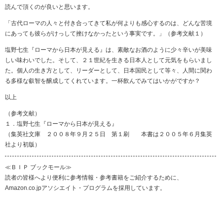
読んで頂くのが良いと思います。
「古代ローマの人々と付き合ってきて私が何よりも感心するのは、どんな苦境
にあっても彼らがけっして挫けなかったという事実です。」（参考文献１）
塩野七生『ローマから日本が見える』は、素敵なお酒のように少々辛いが美味
しい味わいでした。そして、２１世紀を生きる日本人として元気をもらいまし
た。個人の生き方として、リーダーとして、日本国民として等々、人間に関わ
る多様な叡智を醸成してくれています。一杯飲んでみてはいかがですか？
以上
（参考文献）
１．塩野七生『ローマから日本が見える』
（集英社文庫 ２００８年９月２５日 第１刷 本書は２００５年６月集英
社より初版）
≪ＢＩＰ ブックモール≫
読者の皆様へより便利に参考情報・参考書籍をご紹介するために、
Amazon.co.jpアソシエイト・プログラムを採用しています。