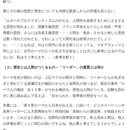
献１）
更にその後の思想と歴史についても冷静な眼差しからの評価を怠らない。
「ルターのプロテスタンティズムののちも、人間性を改善するためにさまざま
な思想が現れました。啓蒙主義思想、フランス革命をもたらした自由・平等・
博愛の思想、さらには共産主義思想・・・人間を「進歩」させると称した思想
は数々現れたけれども、それによって人間社会は改善されたでしょう
か。・・・となれば、やはり現代に生きる我々にとっても、マキアヴェッリと
同じように、古代ローマの人々の生き方を知ることは大いに参考になるのでは
ないか。私はそう考えます。」（参考文献１）
（２）歴史とは人間がつくるもの～「リーダー」の資質とは何か
ローマ全史が面白いのは、上記マクロの部分と同時に、リーダーたちが次ぎ次
ぎと現れてくる波瀾万丈の物語だからだと塩野氏が述べるが、彼女の著作『ロ
ーマ人の物語 全１５巻』がそれを物語る。歴史は人間がつくる。誤解を恐れ
ずに更に踏み込んで言えば、「任せられた」指導者が歴史をつくる。
本書には、「第９章ローマから日本がみえる」に続いて、ビジネスパーソンや
各界リーダーにも大変興味を引く特別付録「英雄たちの通信簿」が収録されて
います。これがまた面白い。塩野氏の指導者評価です。私も含め人間は、他人
の評価を聞くことに関心が高いですよね。他人事と考えてしまうからでしょう
か。