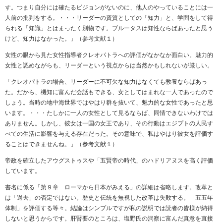
す。つまり自分には確たるビジョンがないのに、他人のやっていることには一
人前の批判をする。・・・リーダーの資質としての「知力」と、学問をして得
られる「知識」とはまったく別物です。ブルータスは知性ならばあったと思う
けど、知力はなかった。」（参考文献１）
女性の眼から見た女性指導者クレオパトラへの評価がなかなか面白い。魅力的
女性と認めながらも、リーダーという視点からは当然かもしれないが厳しい。
「クレオパトラの場合、リーダーに不可欠な知力はなくても教養ならばあっ
た。だから、機知に富んだ会話もできる、女としてはまれな一人であったので
しょう。当時の地中海世界ではやはり群を抜いて、魅力的な女性であったと思
います。・・・たしかに一人の女性として見るならば、同情できないわけでは
ありません。しかし、彼女は一国の女王であり、その行動はエジプトの人民す
べての生活に影響を与える存在だった。その意味で、私はやはり彼女を評価す
ることはできませんね。」（参考文献１）
帝政を確立したアウグストゥスや「五賢帝の時代」のハドリアヌスを高く評価
しています。
書名に係る「第９章 ローマから日本がみえる」の詳細は省略します。改革と
は「過去」の否定ではない。歴史と伝統を無視した改革は失敗する。「五五年
体制」を評価する等々。結論はシンプルですが私の説明では読者の皆様が納得
しないと思うからです。肝腎要のところは、塩野氏の洞察に富んだ真意を直接