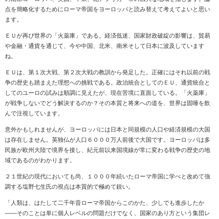
点を簡略化するためにローマ帝国をヨーロッパと読み替えて考えてよいと思い
ます。
ＥＵが再び世界の「火薬庫」である。経済低迷、国家財政破綻の影響は、貿易
や金融・通貨を通じて、今や中国、北米、南米そして日本に波及しています
ね。
ＥＵは、第１次大戦、第２次大戦の教訓から発足した。正確にはそれ以前の戦
争の歴史も踏まえた理想への挑戦である。政治統合としてのＥＵ、通貨統合と
してのユーロの試みは順調に見えたが、現在苦境に直面している。「火薬庫」
が戦争しないでどう解決するのか？その本質と将来への道を、世界は固唾を飲
んで注視しています。
意外かもしれませんが、ヨーロッパには日本と同規模の人口や経済規模の大国
は存在しません。英独仏が人口６０００万人前後で大国です。ヨーロッパは多
民族が欧州大陸で境界を接し、紀元前以来国境線が常に変わる戦争の歴史の地
域であるのがわかります。
２１世紀の現代においても尚、１０００年続いたローマ帝国に学べと改めて強
調する塩野七生氏の視点は本質的で極めて鋭い。
「人類は、はたして二千年昔ローマ帝国からこのかた、少しでも進歩したか
――そのことは単に個人レベルの問題だけでなく、国家のあり方という集団レ