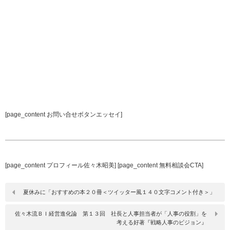
[page_content お問い合せボタンエッセイ]
[page_content プロフィール佐々木昭美] [page_content 無料相談会CTA]
夏休みに「おすすめの本２０冊＜ツイッター風１４０文字コメント付き＞」
佐々木流ＢＩ経営進化論 第１３回 社長と人事担当者が「人事の役割」を
考える好著『戦略人事のビジョン』