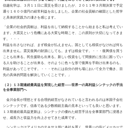
信越化学は、３月１１日に震災を受けましたが、２０１１年３月期決算で予定
通り１６００億円の経常利益を出しました。企業の社会貢献の確固とした哲学
と具体的実践力の凄さを感じます。
「企業の社会的貢献は、利益を出して納税することから始まると私は考えてい
ます。大震災という危機にある大変な時期こそ、この原則が大切になってきま
す。・・・
利益を出さなければ、まず税金が払えません。国としても税収がなければ何も
出来ません。震災復興の財源にしても。まずは税金です。・・・復興債を買う
ことも出来る。民生援助も出来る。新しい投資をして間接的に生活に困ってい
る人を助けることが出来る、そのように色々な形で復興を手助け出来るのも、
利益があってこそです。・・・それには自分の持ち場において全力で働き、目
先の具体的問題を解決していくことです。」
（２）１３期連続最高益を実現した経営――世界一の高利益シンテックの手法
を全事業部門へ
金川会長が理想とする合理的経営がなされていると言われるのは米国子会社
シンテックです。信条である少数精鋭主義の見本といっても良いと思います。
１３期連続最高益更新は、シンテックの優れた経営手法を全事業部門に浸透さ
せ、成長力と収益力を向上させてきた成果です。
シンテックはアメリカのテキサス州に本社を置く、世界一の塩ビメーカーで