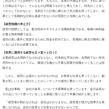
これはちょっと説明がいります。もちろん、未来の予測はするが、それに基づ
く計画は立てない。そんなものは間違うものだと考えておく。目先のことをし
っかりしておかないと、当初立てた計画に縛られて先入観を持ってしまい、結
果として長期的な計画も達成できないのが現実だと冷静にみている。
【経営指標の考え方】
経営の指標としては、配当性向やＲＯＥより当期純利益でみる。毎期の純利益
が最も簡単明瞭である。
成功の高い案件に投資するために現金を貯めておく。長期的に株主の期待に報
いるにはそれが必要である。
【世界に通用する経営を正々堂々と行う】
企業経営は合理的でなければならない。日本的な手法の内、合理的でない年功
序列やセクショナリズム、横並び主義から不要な部署や役職をつくることは排
除する。
しかし、経営には温かいものがなければ、お客様も社員も寄ってこない。顧
客が苦しいときに助けたことがシンテックの成功に繋がっていると言います。
私は仕事柄、「会社の改革」について大変興味を持っています。金川会長が
その点について述べていることを最後に取り上げて本書の紹介と致します。
「経営者が戦わなければ、会社はかわりません。経営者が強力な指導力を発
揮しなければ、会社の改革など出来るはずがないからです。