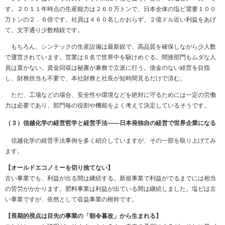
す。２０１１年時点の生産能力は２６０万トンで、日本全体の塩ビ需要１００
万トンの２．６倍です。社員は４６０名しかおらず、２億ドル近い利益をあげ
て、文字通り少数精鋭です。
もちろん、シンテックの生産設備は最新鋭で、高品質を確保しながら少人数
で運営されています。営業は６名で世界中を駆けめぐる。間接部門もムダな人
員は置かない。資金回収は秘書が兼務で立派に行う。借金のない経営を目指
し、財務担当も不要で、本社財務と社長が短時間見るだけで済む。
ただ、工場などの場合、安全性や環境などを絶対に守るためには一定の労働
力は必要であり、部門毎の役割や機能をよく考えて決定しているそうです。
（３）信越化学の経営哲学と経営手法――日本発独自の経営で世界企業になる
信越化学の経営手法事例を多く紹介していますが、その一部を取り上げてみ
ます。
【オールドエコノミーを切り捨てない】
古い事業でも、利益が出る間は継続する。新規事業で利益がでるまでには相当
の苦労がかかります。肥料事業は利益が出ている間は継続しました。塩ビは古
い事業ですが、依然として収益事業の根幹です。
【長期的視点は目先の事業の「朝令暮改」から生まれる】