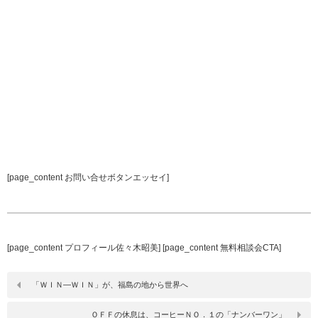
[page_content お問い合せボタンエッセイ]
[page_content プロフィール佐々木昭美] [page_content 無料相談会CTA]
「ＷＩＮ―ＷＩＮ」が、福島の地から世界へ
ＯＦＦの休息は、コーヒーＮＯ．１の「ナンバーワン」