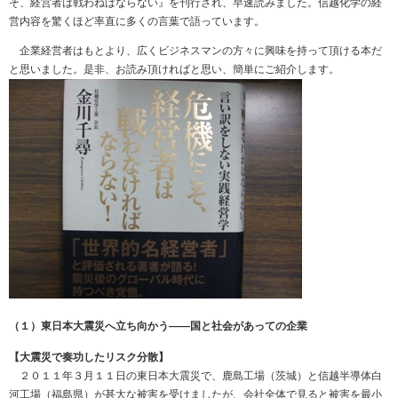
そ、経営者は戦わねばならない』を刊行され、早速読みました。信越化学の経
営内容を驚くほど率直に多くの言葉で語っています。
企業経営者はもとより、広くビジネスマンの方々に興味を持って頂ける本だ
と思いました。是非、お読み頂ければと思い、簡単にご紹介します。
（１）東日本大震災へ立ち向かう――国と社会があっての企業
【大震災で奏功したリスク分散】
２０１１年３月１１日の東日本大震災で、鹿島工場（茨城）と信越半導体白
河工場（福島県）が甚大な被害を受けましたが、会社全体で見ると被害を最小