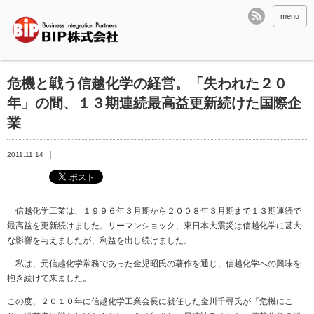
menu
危機と戦う信越化学の経営。「失われた２０
年」の間、１３期連続最高益更新続けた国際企
業
2011.11.14
信越化学工業は、１９９６年３月期から２００８年３月期まで１３期連続で
最高益を更新続けました。リーマンショック、東日本大震災は信越化学に甚大
な影響を与えましたが、利益を出し続けました。
私は、元信越化学常務であった金児昭氏の著作を通じ、信越化学への興味を
抱き続けて来ました。
この度、２０１０年に信越化学工業会長に就任した金川千尋氏が『危機にこ