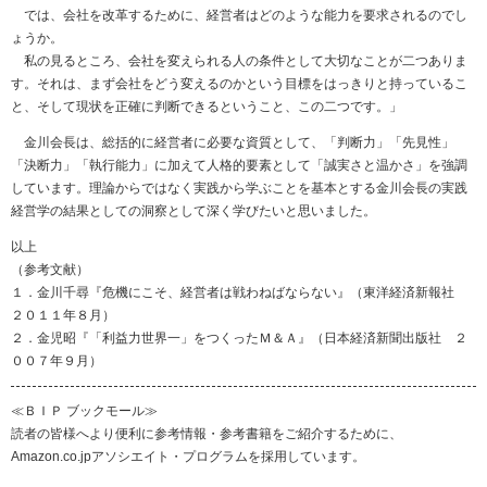
では、会社を改革するために、経営者はどのような能力を要求されるのでし
ょうか。
私の見るところ、会社を変えられる人の条件として大切なことが二つありま
す。それは、まず会社をどう変えるのかという目標をはっきりと持っているこ
と、そして現状を正確に判断できるということ、この二つです。」
金川会長は、総括的に経営者に必要な資質として、「判断力」「先見性」
「決断力」「執行能力」に加えて人格的要素として「誠実さと温かさ」を強調
しています。理論からではなく実践から学ぶことを基本とする金川会長の実践
経営学の結果としての洞察として深く学びたいと思いました。
以上
（参考文献）
１．金川千尋『危機にこそ、経営者は戦わねばならない』（東洋経済新報社
２０１１年８月）
２．金児昭『「利益力世界一」をつくったＭ＆Ａ』（日本経済新聞出版社 ２
００７年９月）
≪ＢＩＰ ブックモール≫
読者の皆様へより便利に参考情報・参考書籍をご紹介するために、
Amazon.co.jpアソシエイト・プログラムを採用しています。