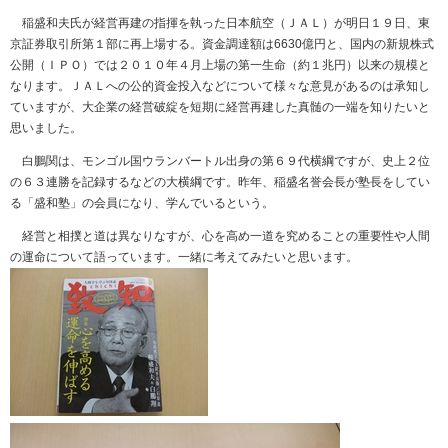
稲盛和夫氏が経営再建の指揮を執った日本航空（ＪＡＬ）が明日１９日、東
京証券取引所第１部に再上場する。資金調達額は6630億円と、国内の新規株式
公開（ＩＰＯ）では２０１０年４月上場の第一生命（約１兆円）以来の規模と
なります。ＪＡＬへの公的資金投入などについて様々な意見があるのは承知し
ていますが、大企業の経営破綻を短期に経営再建した真髄の一端を知りたいと
思いました。
白鵬関は、モンゴル国ウランバートル出身の第６９代横綱ですが、史上２位
の６３連勝を記録するなどの大横綱です。昨年、稲盛名誉会長が塾長をしてい
る「盛和塾」の会員になり、学んでいるという。
経営と相撲と道は異なりなすが、心を高め一道を究めることの重要性や人間
の運命について語っています。一緒に考えてみたいと思います。