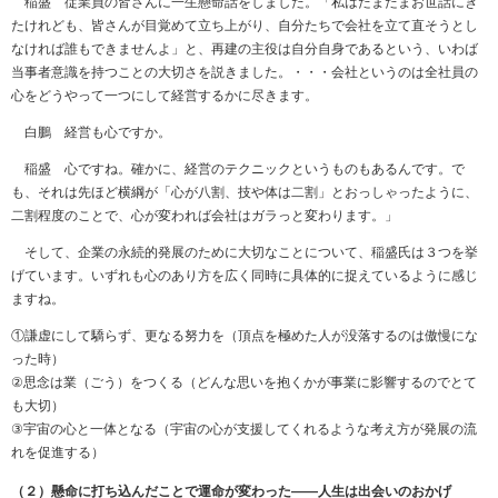
稲盛 従業員の皆さんに一生懸命話をしました。「私はたまたまお世話にき
たけれども、皆さんが目覚めて立ち上がり、自分たちで会社を立て直そうとし
なければ誰もできませんよ」と、再建の主役は自分自身であるという、いわば
当事者意識を持つことの大切さを説きました。・・・会社というのは全社員の
心をどうやって一つにして経営するかに尽きます。
白鵬 経営も心ですか。
稲盛 心ですね。確かに、経営のテクニックというものもあるんです。で
も、それは先ほど横綱が「心が八割、技や体は二割」とおっしゃったように、
二割程度のことで、心が変われば会社はガラっと変わります。」
そして、企業の永続的発展のために大切なことについて、稲盛氏は３つを挙
げています。いずれも心のあり方を広く同時に具体的に捉えているように感じ
ますね。
①謙虚にして驕らず、更なる努力を（頂点を極めた人が没落するのは傲慢にな
った時）
②思念は業（ごう）をつくる（どんな思いを抱くかが事業に影響するのでとて
も大切）
③宇宙の心と一体となる（宇宙の心が支援してくれるような考え方が発展の流
れを促進する）
（２）懸命に打ち込んだことで運命が変わった――人生は出会いのおかげ