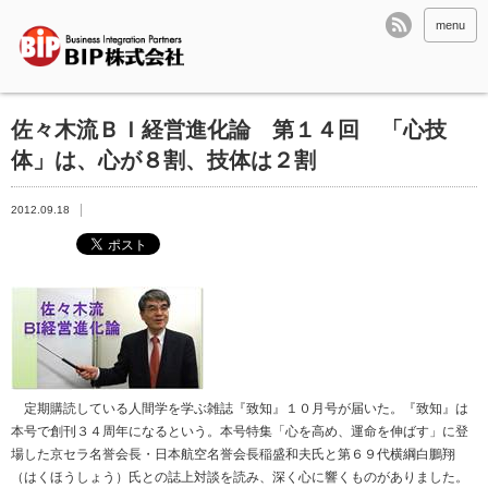
menu
佐々木流ＢＩ経営進化論 第１４回 「心技
体」は、心が８割、技体は２割
2012.09.18
定期購読している人間学を学ぶ雑誌『致知』１０月号が届いた。『致知』は
本号で創刊３４周年になるという。本号特集「心を高め、運命を伸ばす」に登
場した京セラ名誉会長・日本航空名誉会長稲盛和夫氏と第６９代横綱白鵬翔
（はくほうしょう）氏との誌上対談を読み、深く心に響くものがありました。