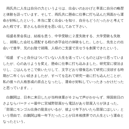
両氏共に人生は自分の力というよりは、出会いのおかげと率直に自分の略歴
と体験を語っています。そして、両氏共に懸命に仕事に打ち込んだ局面から運
命が好転したという。本当に驚く出会いを知り、自分もどうだったかと考えて
みた程です。皆さんも自分史を思い出してみて下さい。
稲盛名誉会長は、結核を患う、中学受験に２度失敗する、大学受験も失敗
し、就職した会社も遅配する程の赤字会社の体験をした。しかし、先生との出
会いで進学、兄のお陰で就職、人様のご支援で京セラを創業できたという。
「稲盛 ずっと自分はついていない人生を送っていくものとばかり思っていま
したが、心のありようを変え、懸命に仕事に打ち込みました。研究室に寝泊ま
りし、ごはんもそこで炊いたりして、文字どおり寝食忘れて研究に没頭する時
期が二年くらい続きましたが、すべてを忘れて研究一途に打ち込んだことが、
私の後々の人格形成の原点となったし、運命が好転していったきっかけだった
と思っています。」
白鵬関は、日本に来日したが当時体重が６２㎏で声がかからず、帰国前日の
さよならパーティー最中に宮城野部屋から電話があり部屋入りが決まった。
「部屋にモンゴル出身の龍皇がいるが、彼より年下がいたら部屋にほしい」と
いう理由で、白鵬関は唯一年下だったことが日本相撲界での人生という運命と
なったという。