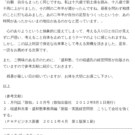
「白鵬 自分もまったく同じですね。私は十六歳で初土俵を踏み、十八歳で新
十両に上がりました。その間の二年半が濃かったんですね。昼夜を問わず相撲
のことに打ち込みました。あの二年半が自分の足型をつくったというか、あの
時間があったからいまの地位があるのかなと思っています。」
心のありようというと抽象的に捉えてしまって、考える入り口と出口が見え
ずに戸惑い、考えること自体を止めてしまうテーマのように感じられますね。
しかし、この誌上対談で身近な出来事として考える契機を頂きました。是非、
一読をお薦めする次第です。
また、ご興味のある方のために、「盛和塾」での稲盛氏の経営問答が出版され
ていますので参考文献に紹介しておきます。
残暑が厳しい日が続いていますが、お体を大切にお過ごし下さい。
以上
（参考文献）
１．月刊誌『致知』１０月号（致知出版社 ２０１２年9月１日発行）
２．稲盛和夫著・盛和塾事務局編『新版・実践経営問答 こうして会社を強く
する』
（ＰＨＰビジネス新書 ２０１１年４月 第１版第１刷）