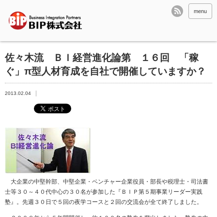
menu
佐々木流 ＢＩ経営進化論第 １６回 「稼
ぐ」π型人材育成を自社で開催していますか？
2013.02.04
大企業の中堅幹部、中堅企業・ベンチャー企業役員・部長や税理士・司法書
士等３０～４０代中心の３０名が参加した『ＢＩＰ第５期事業リーダー実践
塾』。先週３０日で５回の夜学コースと２回の交流会が全て終了しました。