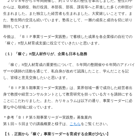
２００８年から５年間開催し、約１００名の塾生を輩出しました。塾生の中
からは、取締役、執行役員、本部長、部長、課長等へと昇進した多くの幹部が
生まれました。また独立した経営者も生まれました。大変嬉しいことです。ま
た、塾生間の交流も続いています。塾長として、一層の成長と成功を切に祈り
期待しています。
今後は、『ＢＩＰ事業リーダー実践塾』で蓄積した成果を各企業様の自社での
「稼ぐ」π型人材育成支援に役立てていきたいと思います。
（１）「稼ぐ」π型人材作りが、企業も日本も急務
「稼ぐ」π型人材育成の重要性について、５年間の塾開催や６年間のアドバイ
ザーや講師の活動を通じて、私自身が改めて認識したこと、学んだことを記
し、皆様と意見交換したいと思います。
『ＢＩＰ第５期事業リーダー実践塾』は、業界領域一番で成功した経営者出
身で教授や経営コンサルタントとして教育研究を担っている方々を講師にする
ことにこだわりました。また、カリキュラムは以下の通り、事業リーダーに必
要な中心領域に絞っています。
＊参考『ＢＩＰ第５期事業リーダー実践塾』募集案内
第１回～５回までの講義概要と様子は、
こちら
をご覧ください。
【１．正面から「稼ぐ」事業リーダーを育成する企業が少ない】