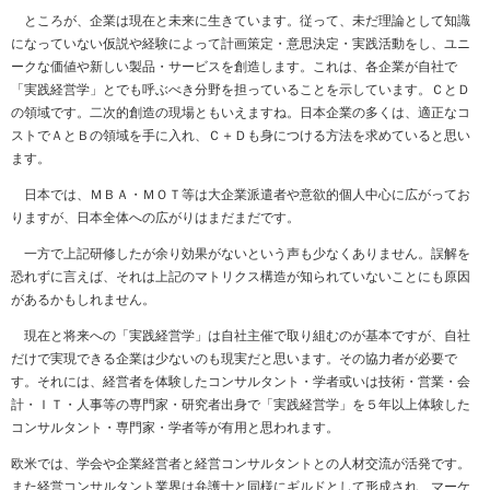
ところが、企業は現在と未来に生きています。従って、未だ理論として知識
になっていない仮説や経験によって計画策定・意思決定・実践活動をし、ユニ
ークな価値や新しい製品・サービスを創造します。これは、各企業が自社で
「実践経営学」とでも呼ぶべき分野を担っていることを示しています。ＣとＤ
の領域です。二次的創造の現場ともいえますね。日本企業の多くは、適正なコ
ストでＡとＢの領域を手に入れ、Ｃ＋Ｄも身につける方法を求めていると思い
ます。
日本では、ＭＢＡ・ＭＯＴ等は大企業派遣者や意欲的個人中心に広がってお
りますが、日本全体への広がりはまだまだです。
一方で上記研修したが余り効果がないという声も少なくありません。誤解を
恐れずに言えば、それは上記のマトリクス構造が知られていないことにも原因
があるかもしれません。
現在と将来への「実践経営学」は自社主催で取り組むのが基本ですが、自社
だけで実現できる企業は少ないのも現実だと思います。その協力者が必要で
す。それには、経営者を体験したコンサルタント・学者或いは技術・営業・会
計・ＩＴ・人事等の専門家・研究者出身で「実践経営学」を５年以上体験した
コンサルタント・専門家・学者等が有用と思われます。
欧米では、学会や企業経営者と経営コンサルタントとの人材交流が活発です。
また経営コンサルタント業界は弁護士と同様にギルドとして形成され、マーケ