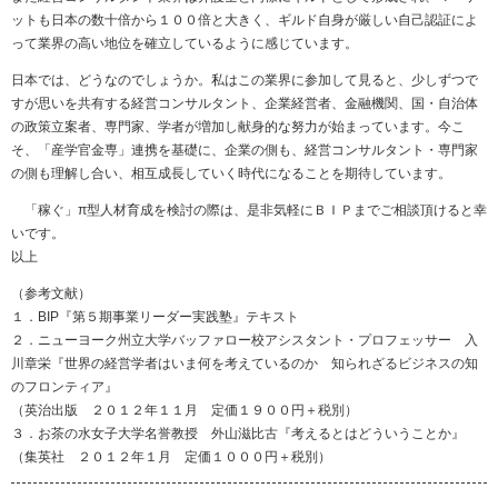
ットも日本の数十倍から１００倍と大きく、ギルド自身が厳しい自己認証によ
って業界の高い地位を確立しているように感じています。
日本では、どうなのでしょうか。私はこの業界に参加して見ると、少しずつで
すが思いを共有する経営コンサルタント、企業経営者、金融機関、国・自治体
の政策立案者、専門家、学者が増加し献身的な努力が始まっています。今こ
そ、「産学官金専」連携を基礎に、企業の側も、経営コンサルタント・専門家
の側も理解し合い、相互成長していく時代になることを期待しています。
「稼ぐ」π型人材育成を検討の際は、是非気軽にＢＩＰまでご相談頂けると幸
いです。
以上
（参考文献）
１．BIP『第５期事業リーダー実践塾』テキスト
２．ニューヨーク州立大学バッファロー校アシスタント・プロフェッサー 入
川章栄『世界の経営学者はいま何を考えているのか 知られざるビジネスの知
のフロンティア』
（英治出版 ２０１２年１１月 定価１９００円＋税別）
３．お茶の水女子大学名誉教授 外山滋比古『考えるとはどういうことか』
（集英社 ２０１２年１月 定価１０００円＋税別）