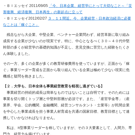
・ＢＩエッセイ 2011/09/05
「今、日本企業、経営学にとって大切なこと～「災
害復興、経済復興、日本再生」の新起点に立って
・ＢＩエッセイ2012/02/27
３．１１間近。今、企業経営・日本政治経済に必要
なことは「稼ぐこと」
残念ながら大企業、中堅企業、ベンチャー企業問わず、経営革新に取り組み
成長する企業が少ないのが現実です。特に、中心となるべく３０～４０代中堅
幹部の多くが経営学の基礎的知識が不足し、意見交換に苦労した経験をたくさ
ん体験しました。
その一方、多くの企業が多くの教育研修費用を使っていますが、正面から「稼
ぐ」事業リーダー育成を正面から取り組んでいる企業は極めて少ない現実に危
機感と疑問を抱きました。
【２．大学も、日本全体も事業経営教育を軽視し過ぎている】
事業経営の持続的成長は簡単なものではないことは自明です。そのためには
事業を切り開くトップ層と中堅幹部層が必須です。また、「産官学金専」（産
業界、学会、公的機関、金融機関、経営コンサルタント・士業等）が民間企業
を中心した事業成長を担う事業人材育成を共通の国家目標、教育目標として連
携していかなければなりません。
私は、π型事業リーダーを称していますが、その３大要素として、人間力、専
門力、経営力を掲げています。