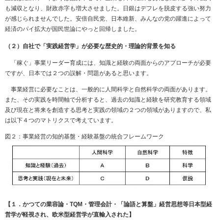
も減収となり、財政赤字も増大させました。日銀はデフレを脱皮する強い努力
が感じられませんでした。安倍自民党、日本維新、みんなの党の躍進によって
経済のパイ拡大が国民世論にやっと回帰しました。
（２）自社で「実践経営学」が必要な歴史的・理論的背景を知る
「稼ぐ」事業リーダー育成には、知識と経験の両面からのアプローチが必要
ですが、日本では２つの誤解・問題があると思います。
事業経営に必要なことは、一般的に人間科学と自然科学の両面があります。
また、その実践を時間軸で分析すると、過去の知識と経験を研究教育する領域
及び現在と将来を創造する思考と実践の領域の２つの領域がありますので、私
は以下４つのマトリクスで考えています。
図２：事業経営の知的基盤・経験基盤の統合フレームワーク
【１．かつての業容論・TQM・管理会計・「論語と算盤」経営思想等日本型経
営学が軽視され、欧米型経営学が直輸入された】