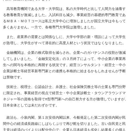
高等教育機関である大学・大学院は、私の大学時代と比して人間力を涵養す
る教養教育が激減しました。入試科目も減少。事業経営の基礎的専門教育であ
るＭＢＡ・ＭＯＴコースは私立大学中心に増加しましたが国立大学は今もって
多くありません。一方で、各種専門大学院は激増しました。
また、産業界の需要とは関係なしに、大学や学部の新・増設によって大学生
が急増し、大学生がすべて潜在的に高度人材という状況ではなくなりました。
金融機関は、企業の株式取得を減らされ、企業へのガバナンスの役割が激減
してしまいました。「金融安定化法」の３月終了によって、中小企業の事業再
生への関与を本格的に再開する状況です。経営コンサルタント・経営士・中小
企業診断士等経営革新専門家との連携も本格的に始まるかもしれませんが予断
は禁物です。
技術士、税理士、公認会計士、弁護士、社会保険労務士等の士業も専門分野
に限定され、事業経営の視点で経営士・中小企業診断士・タウンアラウンドマ
ネジャー等の資格を取得でπ型専門家への自己努力する方が微増していますが、
日本全体としては未だわずかです。
政治も、小泉内閣、第１次安倍内閣以来、今般発足した第二次安倍内閣が民
間中心の経済成長路線にしばらくぶりで再び舵を切りました。古い自民党と民
主党は経済のパイよりは配分中心で、企業も日本経済も劣化し結果多くの個人