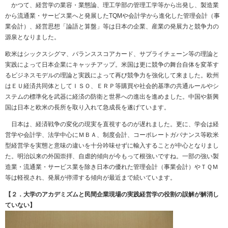
かつて、経営学の業容・業態論、理工学部の管理工学等から出発し、製造業
から流通業・サービス業へと発展したTQMや会計学から進化した管理会計（事
業会計）、経営思想「論語と算盤」等は日本の企業、産業の発展力と競争力の
源泉となりました。
欧米はシックスシグマ、バランススコアカード、サプライチェーン等の理論と
実践によって日本企業にキャッチアップ。米国は更に競争の舞台自体を変革す
るビジネスモデルの理論と実践によって再び競争力を強化して来ました。欧州
はＥＵ経済共同体としてＩＳＯ、ＥＲＰ等購買や社会的基準の共通ルールやシ
ステムの標準化を武器に経済の防衛と世界への進出を進めました。中国や新興
国は日本と欧米の長所を取り入れて急成長を遂げています。
日本は、経済戦争の変化の現実を直視するのが遅れました。更に、学会は経
営学や会計学、法学中心にＭＢＡ、制度会計、コーポレートガバナンス等欧米
型経営学を実態と意味の違いを十分吟味せずに輸入することが中心となりまし
た。明治以来の外国崇拝、自虐的傾向が今もって根強いですね。一部の強い製
造業・流通業・サービス業を除き日本の優れた管理会計（事業会計）やＴＱＭ
等は軽視され、発展が停滞する傾向が最近まで続いています。
【２．大学のアカデミズムと民間企業現場の実践経営学の役割の誤解が解消し
ていない】