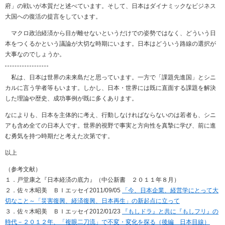
府」の戦いが本質だと述べています。そして、日本はダイナミックなビジネス
大国への復活の提言をしています。
マクロ政治経済から目が離せないというだけでの姿勢ではなく、どういう日
本をつくるかという議論が大切な時期にいます。日本はどういう路線の選択が
大事なのでしょうか。
私は、日本は世界の未来島だと思っています。一方で「課題先進国」とシニ
カルに言う学者等もいます。しかし、日本・世界には既に直面する課題を解決
した理論や歴史、成功事例が既に多くあります。
なによりも、日本を主体的に考え、行動しなければならないのは若者も、シニ
アも含め全ての日本人です。世界的視野で事実と方向性を真摯に学び、前に進
む勇気を持つ時期だと考えた次第です。
以上
（参考文献）
１．戸堂康之『日本経済の底力』（中公新書 ２０１１年８月）
２．佐々木昭美 ＢＩエッセイ2011/09/05
「今、日本企業、経営学にとって大
切なこと～「災害復興、経済復興、日本再生」の新起点に立って
３．佐々木昭美 ＢＩエッセイ2012/01/23
『もしドラ』と共に『もしフリ』の
時代－２０１２年、「複眼二刀流」で不変・変化を探る（後編 日本目線）