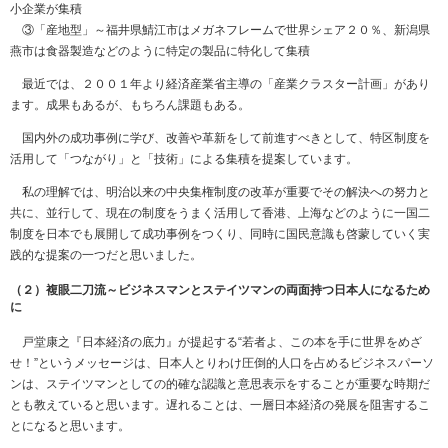
小企業が集積
③「産地型」～福井県鯖江市はメガネフレームで世界シェア２０％、新潟県
燕市は食器製造などのように特定の製品に特化して集積
最近では、２００１年より経済産業省主導の「産業クラスター計画」があり
ます。成果もあるが、もちろん課題もある。
国内外の成功事例に学び、改善や革新をして前進すべきとして、特区制度を
活用して「つながり」と「技術」による集積を提案しています。
私の理解では、明治以来の中央集権制度の改革が重要でその解決への努力と
共に、並行して、現在の制度をうまく活用して香港、上海などのように一国二
制度を日本でも展開して成功事例をつくり、同時に国民意識も啓蒙していく実
践的な提案の一つだと思いました。
（２）複眼二刀流～ビジネスマンとステイツマンの両面持つ日本人になるため
に
戸堂康之『日本経済の底力』が提起する“若者よ、この本を手に世界をめざ
せ！”というメッセージは、日本人とりわけ圧倒的人口を占めるビジネスパーソ
ンは、ステイツマンとしての的確な認識と意思表示をすることが重要な時期だ
とも教えていると思います。遅れることは、一層日本経済の発展を阻害するこ
とになると思います。