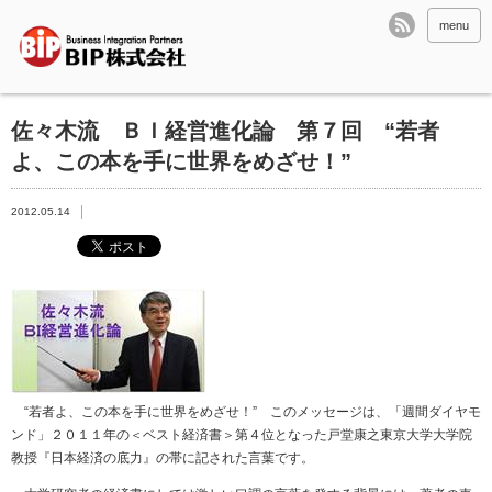
menu
佐々木流 ＢＩ経営進化論 第７回 “若者
よ、この本を手に世界をめざせ！”
2012.05.14
“若者よ、この本を手に世界をめざせ！” このメッセージは、「週間ダイヤモ
ンド」２０１１年の＜ベスト経済書＞第４位となった戸堂康之東京大学大学院
教授『日本経済の底力』の帯に記された言葉です。