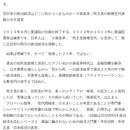
る。
②日本の政治経済はどこに向かうべきなのか～小泉改革／民主党の政権交代体
験が示す真実
２０１３年８月に衆議院の任期が終了する。２０１２年か２０１３年に衆議院
選挙は確実です。日本人は、「小泉改革」「民主党政権交代」を支持して、既
に正反対の両方の政治経済を体験した。
結果は明確です。すべて「低迷した２０年」ではない。
過去の自民党政権と決別したデフレ化の小泉改革時代は、金融危機を解決
し、公共事業を減らしながら「官から民」への経済改革で過去２０年の中で唯
一経済成長し、失業率も改善した。基礎的財政収支（プライマリーバランス）
を数兆円の赤字まで詰めた。
民主党の多く、自民党の半分、多くのメディアが「格差」が拡大したと批判
したが、実体は違っていた。その前から続いていた「格差拡大」は止まり、
「グローバル競争」「世代間格差」の大きいことが本質であることが専門家・
ジャーナリストの研究書の出版で明らかにされた。「貧困」の増大は、経済成
長戦略の欠如でもたらされたことも今や明白である。（詳細は2010/05/24 政治
経済を読むシリーズ２ 暴論に騙されないための経済入門書！辛坊治郎・辛坊
正喜「日本経済の真実」