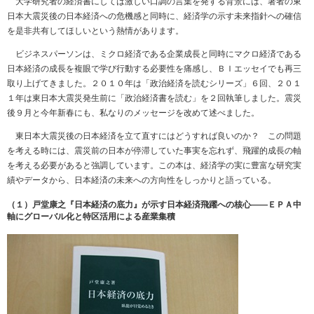
大学研究者の経済書にしては激しい口調の言葉を発する背景には、著者の東
日本大震災後の日本経済への危機感と同時に、経済学の示す未来指針への確信
を是非共有してほしいという熱情があります。
ビジネスパーソンは、ミクロ経済である企業成長と同時にマクロ経済である
日本経済の成長を複眼で学び行動する必要性を痛感し、ＢＩエッセイでも再三
取り上げてきました。２０１０年は「政治経済を読むシリーズ」６回、２０１
１年は東日本大震災発生前に「政治経済書を読む」を２回執筆しました。震災
後９月と今年新春にも、私なりのメッセージを改めて述べました。
東日本大震災後の日本経済を立て直すにはどうすれば良いのか？ この問題
を考える時には、震災前の日本が停滞していた事実を忘れず、飛躍的成長の軸
を考える必要があると強調しています。この本は、経済学の実に豊富な研究実
績やデータから、日本経済の未来への方向性をしっかりと語っている。
（１）戸堂康之『日本経済の底力』が示す日本経済飛躍への核心――ＥＰＡ中
軸にグローバル化と特区活用による産業集積