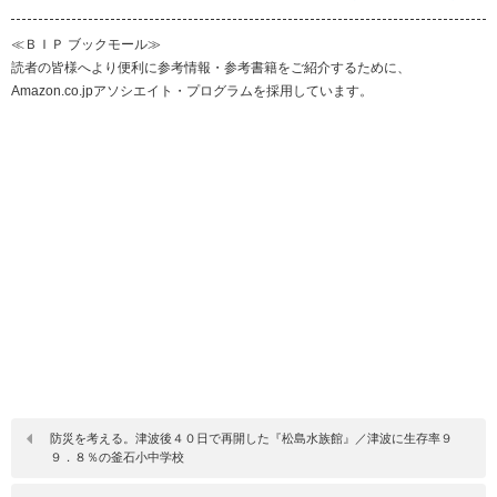
≪ＢＩＰ ブックモール≫
読者の皆様へより便利に参考情報・参考書籍をご紹介するために、
Amazon.co.jpアソシエイト・プログラムを採用しています。
防災を考える。津波後４０日で再開した『松島水族館』／津波に生存率９
９．８％の釜石小中学校