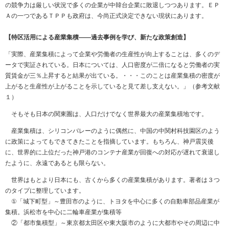
の競争力は厳しい状況で多くの企業が中韓台企業に敗退しつつあります。ＥＰ
Ａの一つであるＴＰＰも政府は、今尚正式決定できない現状にあります。
【特区活用による産業集積――過去事例を学び、新たな政策創造】
「実際、産業集積によって企業や労働者の生産性が向上することは、多くのデ
ータで実証されている。日本については、人口密度が二倍になると労働者の実
質賃金が三％上昇すると結果が出ている。・・・このことは産業集積の密度が
上がると生産性が上がることを示していると見て差し支えない。」（参考文献
１）
そもそも日本の関東圏は、人口だけでなく世界最大の産業集積地です。
産業集積は、シリコンバレーのように偶然に、中国の中関村科技園区のよう
に政策によってもできてきたことを指摘しています。もちろん、神戸震災後
に、世界的に上位だった神戸港のコンテナ産業が回復への対応が遅れて衰退し
たように、永遠であるとも限らない。
世界はもとより日本にも、古くから多くの産業集積があります。著者は３つ
のタイプに整理しています。
①「城下町型」～豊田市のように、トヨタを中心に多くの自動車部品産業が
集積。浜松市を中心に二輪車産業が集積等
②「都市集積型」～東京都太田区や東大阪市のように大都市やその周辺に中