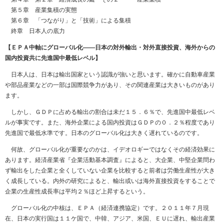
第５章 産業集積の実態
第６章 「つながり」と「技術」による集積
終章 日本人の底力
【ＥＰＡ中軸にグローバル化――日本の対外輸出・対外直接投資、海外からの
国内投資共に先進国中最低レベル】
日本人は、日本は輸出国家という認識が強いと思います。確かに自動車産業
や部品産業などの一部は国際競争力があり、その関連産業は大きいものがあり
ます。
しかし、ＧＤＰに占める輸出の割合は未だ１５．６％で、先進国中最低レベ
ルが事実です。また、海外企業による国内投資はＧＤＰの０．２％程度であり
先進国で最低水準です。日本のグローバル化は大きく遅れているのです。
何故、グローバル化が重要なのかは、イデオロギーではなくその経済効果に
あります。経済産業省『企業活動基本調査』によると、大企業、中堅企業問わ
ず輸出をした企業と全くしていない企業を比較すると前者は労働生産性が大き
く成長している。内外の研究によると、輸出或いは海外直接投資をすることで
企業の生産性成長率は平均２％ほど上昇するという。
グローバル化の中核は、ＥＰＡ（経済連携協定）です。２０１１年７月現
在、日本の実行国は１１ケ国で、中韓、アジア、米国、ＥＵに遅れ、輸出産業