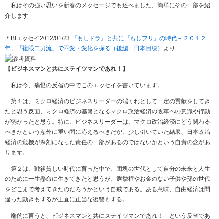
私はその強い思いを新春のメッセージでも述べました。簡単にその一部を紹
介します
＊BIエッセイ2012/01/23
『もしドラ』と共に『もしフリ』の時代－２０１２
年、「複眼二刀流」で不変・変化を探る（後編 日本目線）
より
【ビジネスマンと共にステイツマンであれ！】
私は今、痛恨の反省の中でこのエッセイを書いています。
第１は、ミクロ経済のビジネスリーダーの端くれとして一定の貢献をしてき
たと思う反面、ミクロ経済の基盤となるマクロ政治経済の改革への意識や行動
が弱かったと思う。特に、ビジネスリーダーは、マクロ政治経済にどう関わる
べきかという意外に重い問に応えるべきだが、少し引いていた結果、日本政治
経済の危機が深刻になった責任の一部があるのではないかという自責の念があ
ります。
第２は、戦後貧しい時代に育った中で、団塊の世代として自分の未来と人生
のために一生懸命に生きてきたと思うが、選挙権やお金のない子供や孫の世代
をどこまで考えてきたのだろうかという自戒である。ある意味、自由経済は間
違った動きもするが正直に正当な復讐もする。
端的に言うと、ビジネスマンと共にステイツマンであれ！ という反省であ