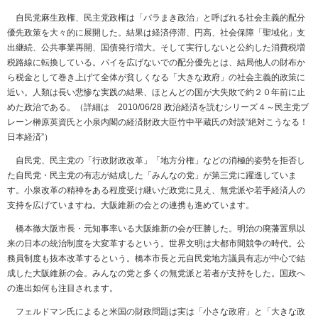
自民党麻生政権、民主党政権は「バラまき政治」と呼ばれる社会主義的配分
優先政策を大々的に展開した。結果は経済停滞、円高、社会保障「聖域化」支
出継続、公共事業再開、国債発行増大。そして実行しないと公約した消費税増
税路線に転換している。パイを広げないでの配分優先とは、結局他人の財布か
ら税金として巻き上げて全体が貧しくなる「大きな政府」の社会主義的政策に
近い。人類は長い悲惨な実践の結果、ほとんどの国が大失敗で約２０年前に止
めた政治である。（詳細は 2010/06/28 政治経済を読むシリーズ４～民主党ブ
レーン榊原英資氏と小泉内閣の経済財政大臣竹中平蔵氏の対談“絶対こうなる！
日本経済”）
自民党、民主党の「行政財政改革」「地方分権」などの消極的姿勢を拒否し
た自民党・民主党の有志が結成した「みんなの党」が第三党に躍進していま
す。小泉改革の精神をある程度受け継いだ政党に見え、無党派や若手経済人の
支持を広げていますね。大阪維新の会との連携も進めています。
橋本徹大阪市長・元知事率いる大阪維新の会が圧勝した。明治の廃藩置県以
来の日本の統治制度を大変革するという。世界文明は大都市間競争の時代。公
務員制度も抜本改革するという。橋本市長と元自民党地方議員有志が中心で結
成した大阪維新の会。みんなの党と多くの無党派と若者が支持をした。国政へ
の進出如何も注目されます。
フェルドマン氏によると米国の財政問題は実は「小さな政府」と「大きな政