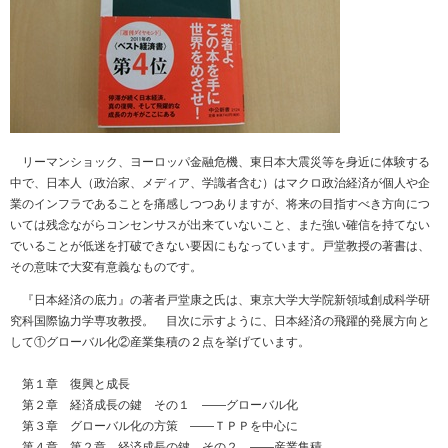
リーマンショック、ヨーロッパ金融危機、東日本大震災等を身近に体験する
中で、日本人（政治家、メディア、学識者含む）はマクロ政治経済が個人や企
業のインフラであることを痛感しつつありますが、将来の目指すべき方向につ
いては残念ながらコンセンサスが出来ていないこと、また強い確信を持てない
でいることが低迷を打破できない要因にもなっています。戸堂教授の著書は、
その意味で大変有意義なものです。
『日本経済の底力』の著者戸堂康之氏は、東京大学大学院新領域創成科学研
究科国際協力学専攻教授。 目次に示すように、日本経済の飛躍的発展方向と
して①グローバル化②産業集積の２点を挙げています。
第１章 復興と成長
第２章 経済成長の鍵 その１ ――グローバル化
第３章 グローバル化の方策 ――ＴＰＰを中心に
第４章 第２章 経済成長の鍵 その２ ――産業集積