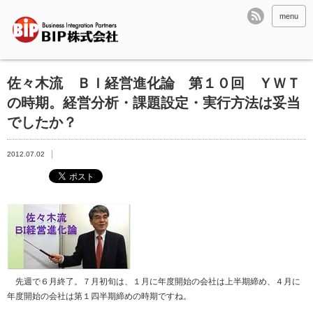
menu
佐々木流 ＢＩ経営進化論 第１０回 ＹＷＴ
の時期。経営分析・課題設定・実行方法は妥当
でしたか？
2012.07.02
先週で６月終了。７月初旬は、１月に年度開始の会社は上半期締め、４月に
年度開始の会社は第１四半期締めの時期ですね。