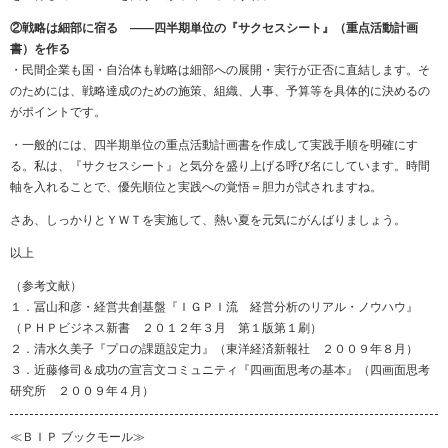
②戦略は細部に宿る ――四半期単位の『サクセスシート』（重点活動計画
書）を作る
・民間企業も国・自治体も戦略は細部への展開・実行が正否に直結します。そ
のためには、戦略達成のための施策、組織、人事、予算等を具体的に決めるの
がポイントです。
・一般的には、四半期単位の重点活動計画書を作成して実践手順を明確にす
る。私は、『サクセスシート』と気分を盛り上げる呼び名にしています。時間
軸を入れることで、優先順位と実践への覚悟＝胆力が試されますね。
さあ、しっかりとＹＷＴを実施して、熱い夏を元気にがんばりましょう。
以上
（参考文献）
１．冨山和彦・経営共創基盤『ＩＧＰＩ流 経営分析のリアル・ノウハウ』
（ＰＨＰビジネス新書 ２０１２年３月 第１版第１刷）
２．清水久美子『プロの課題設定力』（東洋経済新報社 ２００９年８月）
３．近藤修司＆成功の宣言文コミュニティ『四画面思考の基本』（四画面思考
研究所 ２００９年４月）
≪ＢＩＰ ブックモール≫