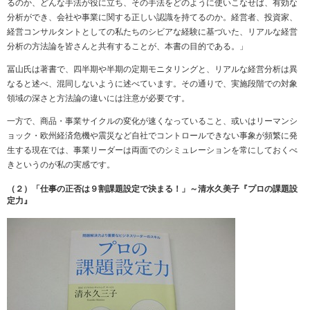
るのか、どんな手法が役に立ち、その手法をどのように使いこなせば、有効な
分析ができ、会社や事業に関する正しい認識を持てるのか。経営者、投資家、
経営コンサルタントとしての私たちのシビアな経験に基づいた、リアルな経営
分析の方法論を皆さんと共有することが、本書の目的である。」
冨山氏は著書で、四半期や半期の定期モニタリングと、リアルな経営分析は異
なると述べ、混同しないように述べています。その通りで、実施段階での対象
領域の深さと方法論の違いには注意が必要です。
一方で、商品・事業サイクルの変化が速くなっていること、或いはリーマンシ
ョック・欧州経済危機や震災など自社でコントロールできない事象が頻繁に発
生する現在では、事業リーダーは両面でのシミュレーションを常にしておくべ
きというのが私の実感です。
（２）「仕事の正否は９割課題設定で決まる！」～清水久美子『プロの課題設
定力』