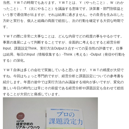
当然、ＹＷＴの時期でもあります。ＹＷＴとは、Ｙ（やったこと）、Ｗ（わか
ったこと）、Ｔ（次にやること）を議論する意味です。決算書・部門別収益と
いう形で通信簿が出ますが、それは結果に過ぎません。その良否を生み出した
方針と実行を、個人と組織の両面で総括し、次の行動を確定する大切な時期で
す。
ＹＷＴの際に非常に大事なことは、どんな内容でどの程度の事をやるかです。
事業の進展によって判断することですが、全面的に考えるとすると経営分析
Input、課題設定Think、実行方法Output３点すべての妥当性の評価です。仕事
は結局、毎日のInput（情報収集する）-Think（考える）-Output（発信や行動を
する）の深化。
ＹＷＴ自体は多くの会社で実施していると思いますが、ＹＷＴの精度が大切で
すね。今回はちょっと専門的ですが、経営分析と課題設定についての参考書を
紹介します。年度の途中では実行方法のみ議論する傾向が多いですが、変化の
激しい今日の時代には常にその前提である経営分析や課題設定も合わせて総括
することが大切だと痛感しています。