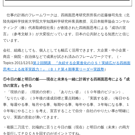
仕事の計画のフレームワークは、四画面思考研究所所長の近藤修司先生（北
陸先端科学技術大学院大学知識科学研究科客員教授、元日本能率協会コンサル
ティング（株）代表取締役社長）が創造された四画面思考による『成功の宣
言』（参考文献３）が大変役だっています。日本の公共財となる知恵だと信じ
ています。
会社、組織としても、個人としても幅広く活用できます。大企業・中小企業・
商店・病院・自治体などで成果が試され済みのフレームワークです。（・
Topics 2011/12/13
第２回開講 『永続する企業進化のＯＳ！実績広がる四画面
思考による改革実践力！』（ＢＩＰ第４期事業リーダー実践塾
）
①今日の飯と明日の飯――現在と未来を一緒に計画する四画面思考による『成
功の宣言』を作る
・「現状の姿」（現状の分析）、「ありたい姿」（１０年後のビジョン）、
「なりたい姿」（３年後の達成目標と重点戦略）、「実践する姿」（毎日やる
事、毎週やる事、毎月やる事、毎期やる事、毎年やる事、３年毎になる事、１
０年毎にやること）を考え、宣言することで自分・自社のやりたい事が明確に
なり、実践の意欲が沸いてきます。
・複眼二刀流で、比喩的に言うと今日の飯（現在）と明日の飯（未来）の両方
を並行してＰＤＣＡを回すのがポイントですね。