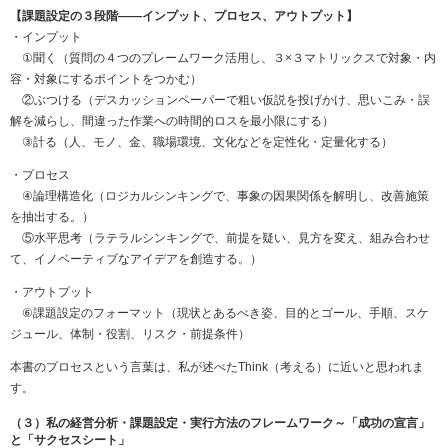
【課題設定の３段階――インプット、プロセス、アウトプット】
・インプット
①聞く（質問の４つのプレームワーク活用し、３×３マトリックスで対象・内
容・対象にするポイントをつかむ）
②ぶつける（デスカッションペーパーで粗い仮説を投げかけ、思いこみ・誤
解を減らし、間違った作業への時間的ロスを最小限にする）
③計る（人、モノ、金、職場環境、文化などを定性化・定量化する）
・プロセス
④論理構造化（ロジカルシンキングで、事象の因果関係を解明し、改善施策
を抽出する。）
⑤水平思考（ラテラルシンキングで、前提を疑い、見方を変え、組み合わせ
て、イノベーティブなアイデアを創造する。）
・アウトプット
⑥課題設定のフォーマット（現状とあるべき姿、目的とゴール、手順、スケ
ジュール、体制・役割、リスク・前提条件）
本書のプロセスという言葉は、私が述べたThink（考える）に近いと思われま
す。
（３）私の経営分析・課題設定・実行方法のフレームワーク～「成功の宣言」
と「サクセスシート」