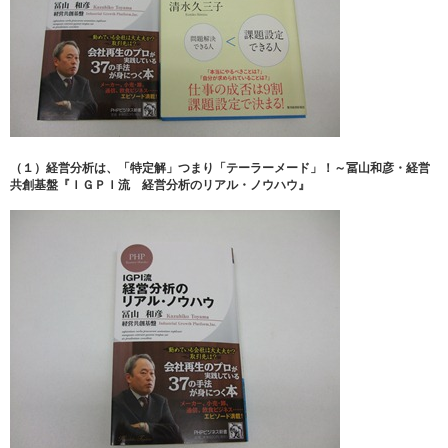
（１）経営分析は、「特定解」つまり「テーラーメード」！～冨山和彦・経営
共創基盤『ＩＧＰＩ流 経営分析のリアル・ノウハウ』