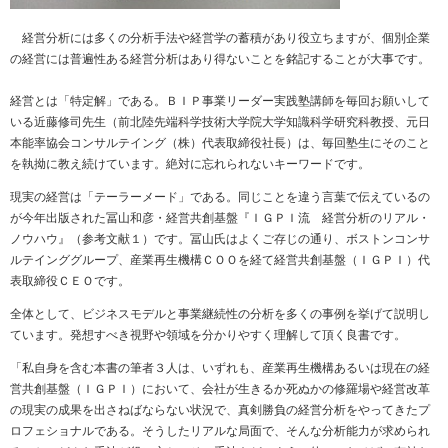
経営分析には多くの分析手法や経営学の蓄積があり役立ちますが、個別企業
の経営には普遍性ある経営分析はあり得ないことを銘記することが大事です。
経営とは「特定解」である。ＢＩＰ事業リーダー実践塾講師を毎回お願いして
いる近藤修司先生（前北陸先端科学技術大学院大学知識科学研究科教授、元日
本能率協会コンサルテイング（株）代表取締役社長）は、毎回塾生にそのこと
を執拗に教え続けています。絶対に忘れられないキーワードです。
現実の経営は「テーラーメード」である。同じことを違う言葉で伝えているの
が今年出版された冨山和彦・経営共創基盤『ＩＧＰＩ流 経営分析のリアル・
ノウハウ』（参考文献１）です。冨山氏はよくご存じの通り、ボストンコンサ
ルテインググループ、産業再生機構ＣＯＯを経て経営共創基盤（ＩＧＰＩ）代
表取締役ＣＥＯです。
全体として、ビジネスモデルと事業継続性の分析を多くの事例を挙げて説明し
ています。発想すべき視野や領域を分かりやすく理解して頂く良書です。
「私自身を含む本書の筆者３人は、いずれも、産業再生機構あるいは現在の経
営共創基盤（ＩＧＰＩ）において、会社が生きるか死ぬかの修羅場や経営改革
の現実の成果を出さねばならない状況で、真剣勝負の経営分析をやってきたプ
ロフェショナルである。そうしたリアルな局面で、そんな分析能力が求められ