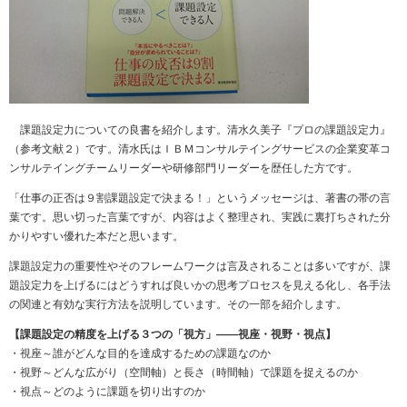
課題設定力についての良書を紹介します。清水久美子『プロの課題設定力』
（参考文献２）です。清水氏はＩＢＭコンサルテイングサービスの企業変革コ
ンサルテイングチームリーダーや研修部門リーダーを歴任した方です。
「仕事の正否は９割課題設定で決まる！」というメッセージは、著書の帯の言
葉です。思い切った言葉ですが、内容はよく整理され、実践に裏打ちされた分
かりやすい優れた本だと思います。
課題設定力の重要性やそのフレームワークは言及されることは多いですが、課
題設定力を上げるにはどうすれば良いかの思考プロセスを見える化し、各手法
の関連と有効な実行方法を説明しています。その一部を紹介します。
【課題設定の精度を上げる３つの「視方」――視座・視野・視点】
・視座～誰がどんな目的を達成するための課題なのか
・視野～どんな広がり（空間軸）と長さ（時間軸）で課題を捉えるのか
・視点～どのように課題を切り出すのか