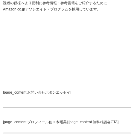
読者の皆様へより便利に参考情報・参考書籍をご紹介するために、
Amazon.co.jpアソシエイト・プログラムを採用しています。
[page_content お問い合せボタンエッセイ]
[page_content プロフィール佐々木昭美] [page_content 無料相談会CTA]