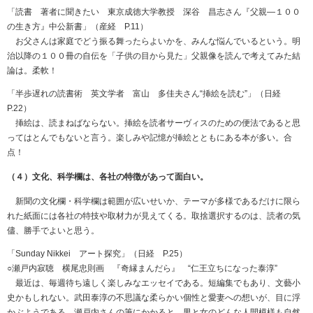
「読書 著者に聞きたい 東京成徳大学教授 深谷 昌志さん『父親―１００
の生き方』中公新書」（産経 P.11）
お父さんは家庭でどう振る舞ったらよいかを、みんな悩んでいるという。明
治以降の１００冊の自伝を「子供の目から見た」父親像を読んで考えてみた結
論は。柔軟！
「半歩遅れの読書術 英文学者 富山 多佳夫さん“挿絵を読む”」（日経
P.22）
挿絵は、読まねばならない。挿絵を読者サーヴィスのための便法であると思
ってはとんでもないと言う。楽しみや記憶が挿絵とともにある本が多い。合
点！
（４）文化、科学欄は、各社の特徴があって面白い。
新聞の文化欄・科学欄は範囲が広いせいか、テーマが多様であるだけに限ら
れた紙面には各社の特技や取材力が見えてくる。取捨選択するのは、読者の気
儘、勝手でよいと思う。
「Sunday Nikkei アート探究」（日経 P.25）
○瀬戸内寂聴 横尾忠則画 『奇縁まんだら』 “仁王立ちになった泰淳”
最近は、毎週待ち遠しく楽しみなエッセイである。短編集でもあり、文藝小
史かもしれない。武田泰淳の不思議な柔らかい個性と愛妻への想いが、目に浮
かぶようである。瀬戸内さんの筆にかかると、男と女のどんな人間模様も自然