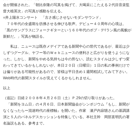
会が開催された。「朝比奈隆の写真を掲げて、大喝采にこたえる２代目音楽監
督大植英次」の写真が感動を伝える。
○井上陽水コンサート 「古さ感じさせないモダンサウンド」
７０年代の全盛期を彷彿させる伸びる歌声。デビュー４０周年の心境は。
「黒のサングラスにフォークギターという６０年代のボブ・デｲラン風の風貌が
新鮮だ。」写真が物語る。
私は、ニュースは既存メデイアである新聞中心の世代であるが、最近は少
しずつグーグル、ヤフー等のＷｅｂニュースの便利さと広がりを使うようにな
った。しかし、新聞をやめる気持ちは今の所ない。読むスタイルは少しずつ変
わってきているかもしれないが。本日２０日（日曜日）１日の私の事例だけで
は偏りがある可能性があるので、皆様は平日含め１週間程試してみて下さい。
Web時代の新聞スタイルが見えてくるかもしれません。
以上
（追記）日経２００８年４月２６日（土）Ｐ.29の切り取りがあった。
「新聞をヨム日」の４月６日、日本新聞協会がシンポジウム『もし、新聞が
なくなったらー混迷時代の座標軸』を開いた。作家 瀬戸内寂聴さんの基調講
演と５人のパネルデスカッションを特集している。本社主幹 岡部直明氏の署
名論説もある。参考まで。