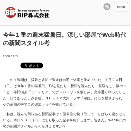
menu
今年１番の週末猛暑日。涼しい部屋でWeb時代
の新聞スタイル考
2008.07.24
この１週間は、猛暑と多忙で週末は自宅で休養と決めていた。７月２０日
（日）は今年１番の猛暑日。TVを見たり、新聞を読んだり、昼寝をし、隣のコ
ーヒー専門喫茶「フーデリア」でナンバーワンを愉しみ、文字通りゆったりし
た一日であった。夕食後、ＮＨＫＴＶ大河ドラマ『篤姫』に心を揺さぶられ、
その余韻の中でこのBIエッセイを書いている。
私は、読んで興味ある新聞記事は１面単位で切り取って、しばらく寝かせて
いる。本日２０日（日）に切り取った記事を紹介します。皆さん、Web時代の
私の新聞スタイルから何か見えますか？