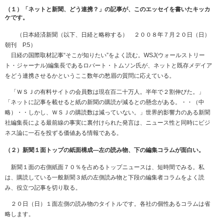
（１）「ネットと新聞、どう連携？」の記事が、このエッセイを書いたキッカ
ケです。
（日本経済新聞（以下、日経と略称する） ２００８年７月２０日（日）
朝刊 P.5）
日経の国際取材記事“そこが知りたい”をよく読む。WSJ(ウォールストリー
ト・ジャーナル)編集長であるロバート・トムソン氏が、ネットと既存メデイア
をどう連携させるかというここ数年の愁眉の質問に応えている。
「ＷＳＪの有料サイトの会員数は現在百二十万人。半年で２割伸びた。」
「ネットに記事を載せると紙の新聞の購読が減るとの懸念がある。・・（中
略）・・しかし、ＷＳＪの購読数は減っていない。」世界的影響力のある新聞
社編集長による最前線の事実に裏付けられた発言は、ニュース性と同時にビジ
ネス論に一石を投ずる価値ある情報である。
（２）新聞１面トップの紙面構成―左の読み物、下の編集コラムが面白い。
新聞１面の右側紙面７０％を占めるトップニュースは、短時間でみる。私
は、購読している一般新聞３紙の左側読み物と下段の編集者コラムをよく読
み、役立つ記事を切り取る。
２０日（日）１面左側の読み物のタイトルです。各社の個性あるコラムは省
略します。