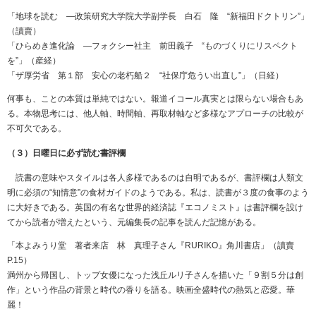
「地球を読む ―政策研究大学院大学副学長 白石 隆 “新福田ドクトリン”」
（讀賣）
「ひらめき進化論 ―フォクシー社主 前田義子 “ものづくりにリスペクト
を”」（産経）
「ザ厚労省 第１部 安心の老朽船２ “社保庁危うい出直し”」（日経）
何事も、ことの本質は単純ではない。報道イコール真実とは限らない場合もあ
る。本物思考には、他人軸、時間軸、再取材軸など多様なアプローチの比較が
不可欠である。
（３）日曜日に必ず読む書評欄
読書の意味やスタイルは各人多様であるのは自明であるが、書評欄は人類文
明に必須の“知情意”の食材ガイドのようである。私は、読書が３度の食事のよう
に大好きである。英国の有名な世界的経済誌『エコノミスト』は書評欄を設け
てから読者が増えたという、元編集長の記事を読んだ記憶がある。
「本よみうり堂 著者来店 林 真理子さん『RURIKO』角川書店」（讀賣
P.15）
満州から帰国し、トップ女優になった浅丘ルリ子さんを描いた「９割５分は創
作」という作品の背景と時代の香りを語る。映画全盛時代の熱気と恋愛。華
麗！