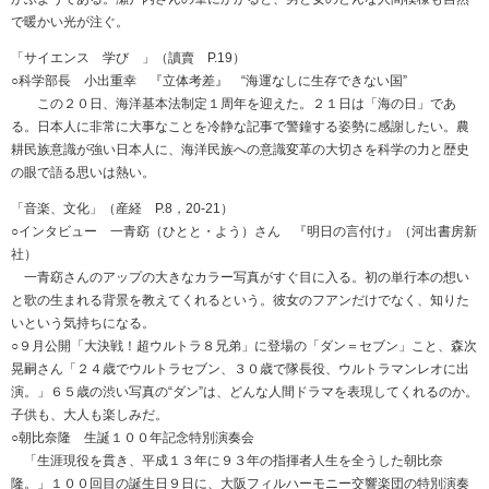
で暖かい光が注ぐ。
「サイエンス 学び 」（讀賣 P.19）
○科学部長 小出重幸 『立体考差』 “海運なしに生存できない国”
この２０日、海洋基本法制定１周年を迎えた。２１日は「海の日」であ
る。日本人に非常に大事なことを冷静な記事で警鐘する姿勢に感謝したい。農
耕民族意識が強い日本人に、海洋民族への意識変革の大切さを科学の力と歴史
の眼で語る思いは熱い。
「音楽、文化」（産経 P.8，20-21）
○インタビュー 一青窈（ひとと・よう）さん 『明日の言付け』（河出書房新
社）
一青窈さんのアップの大きなカラー写真がすぐ目に入る。初の単行本の想い
と歌の生まれる背景を教えてくれるという。彼女のフアンだけでなく、知りた
いという気持ちになる。
○９月公開「大決戦！超ウルトラ８兄弟」に登場の「ダン＝セブン」こと、森次
晃嗣さん「２４歳でウルトラセブン、３０歳で隊長役、ウルトラマンレオに出
演。」６５歳の渋い写真の“ダン”は、どんな人間ドラマを表現してくれるのか。
子供も、大人も楽しみだ。
○朝比奈隆 生誕１００年記念特別演奏会
「生涯現役を貫き、平成１３年に９３年の指揮者人生を全うした朝比奈
隆。」１００回目の誕生日９日に、大阪フィルハーモニー交響楽団の特別演奏