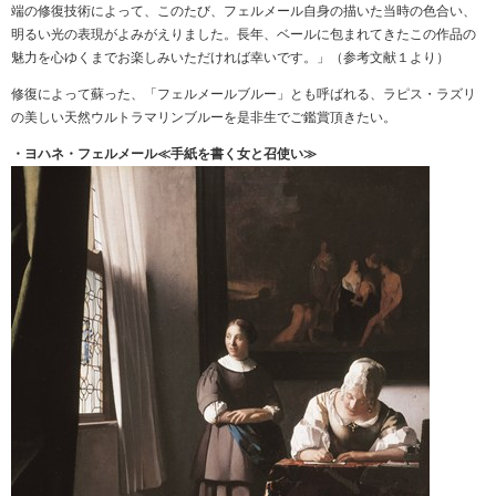
端の修復技術によって、このたび、フェルメール自身の描いた当時の色合い、
明るい光の表現がよみがえりました。長年、ベールに包まれてきたこの作品の
魅力を心ゆくまでお楽しみいただければ幸いです。」（参考文献１より）
修復によって蘇った、「フェルメールブルー」とも呼ばれる、ラピス・ラズリ
の美しい天然ウルトラマリンブルーを是非生でご鑑賞頂きたい。
・ヨハネ・フェルメール≪手紙を書く女と召使い≫