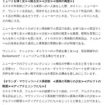
ミュートを弾く女≫≪眠る女≫≪少女≫≪信仰の寓意≫】
２００６年初秋にアメリカ東部への一人旅をした際、ボストン、ニューヨー
ク、ワシントンを訪ねた。現存するとされるフェルメール３７作品の内、実に
１５点が米国にあるそうです。ニューヨークに８点、ワシントンＤＣに４点、
その他に３点。
ニューヨークのメトロポリタン美術館で≪窓辺で水差しを持つ女≫≪窓辺でミ
ュートを弾く女≫≪眠る女≫≪少女≫≪信仰の寓意≫を鑑賞。暗闇を背景にこ
ちらを向く≪少女≫を思い出す。メトロポロタン美術館の美術品は、フェルメ
ールの名画を含めて成功した事業家の寄贈が多いのが特徴である。
ワシントン ナショナル・ギャラリーの≪手紙を書く女≫は、現在開催中の
Bunkamuraザ・ミュージアムで見る事ができます。
ニューヨークのフリックコレクション（≪稽古の中断≫≪兵士と笑う女≫≪女
と召使≫）、ワシントン ナショナル・ギャラリーの≪フルートを持つ女≫≪
天秤を持つ女≫≪赤い帽子の女≫は今度訪れる機会を楽しみにしています。
【オランダ・マウリッツハイス美術館 ≪真珠の耳飾りの少女≫≪デルフトの
眺望≫≪ディアナとニンフたち≫】
２００７年９月、フェルメールの故郷デルフト始め、ハーグ、アムステルダム
等を訪ねました。マウリッツハイス美術館で待望の≪真珠の耳飾りの少女≫≪
デルフトの眺望≫≪ディアナとニンフたち≫をじっくりと観ることができまし