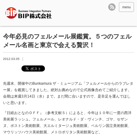
menu
今年必見のフェルメール展鑑賞。５つのフェル
メール名画と東京で会える贅沢！
2012.03.05
先週末、開催中のBunkamura ザ・ミュージアム「フェルメールからのラブレタ
ー展」を鑑賞してきました。絶対お薦めなので公式画像含めてご紹介します。
会期は来週3月14日（水）まで。まだ間に合いますので、是非足を運んでほし
いと思います。
『日経おとなのＯＦＦ』（参考文献５）によると、今年は１０年に一度の西洋
美術展ラッシュ。フェルメール、レオナルド・ダ・ヴィンチ、ゴヤ、セザン
ヌ、ボストン美術館展、大エルミタージュ美術館展、ベルリン国立美術館展、
マウリッツハウス美術館展、メトロポリタン美術館展など。