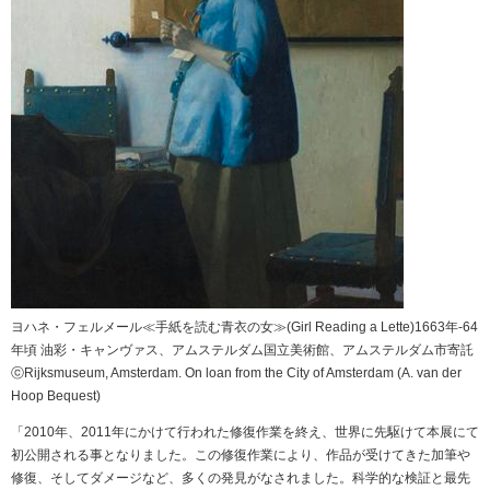
ヨハネ・フェルメール≪手紙を読む青衣の女≫(Girl Reading a Lette)1663年-64
年頃 油彩・キャンヴァス、アムステルダム国立美術館、アムステルダム市寄託
ⓒRijksmuseum, Amsterdam. On loan from the City of Amsterdam (A. van der
Hoop Bequest)
「2010年、2011年にかけて行われた修復作業を終え、世界に先駆けて本展にて
初公開される事となりました。この修復作業により、作品が受けてきた加筆や
修復、そしてダメージなど、多くの発見がなされました。科学的な検証と最先