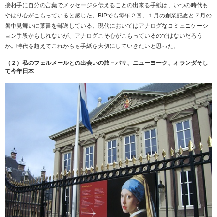
接相手に自分の言葉でメッセージを伝えることの出来る手紙は、いつの時代も
やはり心がこもっていると感じた。BIPでも毎年２回、１月の創業記念と７月の
暑中見舞いに葉書を郵送している。現代においてはアナログなコミュニケーシ
ョン手段かもしれないが、アナログこそ心がこもっているのではないだろう
か。時代を超えてこれからも手紙を大切にしていきたいと思った。
（２）私のフェルメールとの出会いの旅－パリ、ニューヨーク、オランダそし
て今年日本