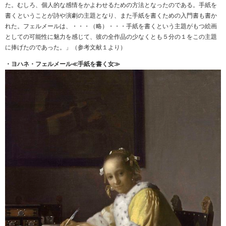
た。むしろ、個人的な感情をかよわせるための方法となったのである。手紙を
書くということが詩や演劇の主題となり、また手紙を書くための入門書も書か
れた。フェルメールは、・・・（略）・・・手紙を書くという主題がもつ絵画
としての可能性に魅力を感じて、彼の全作品の少なくとも５分の１をこの主題
に捧げたのであった。」（参考文献１より）
・ヨハネ・フェルメール≪手紙を書く女≫