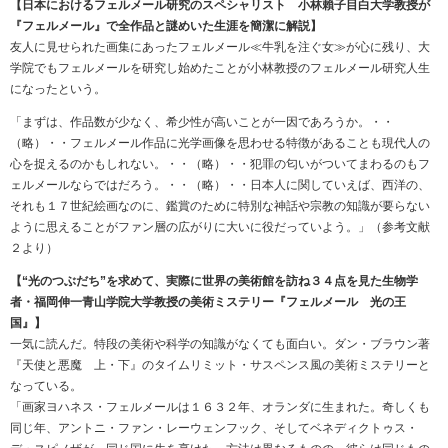
【日本におけるフェルメール研究のスペシャリスト 小林賴子目白大学教授が
『フェルメール』で全作品と謎めいた生涯を簡潔に解説】
友人に見せられた画集にあったフェルメール≪牛乳を注ぐ女≫が心に残り、大
学院でもフェルメールを研究し始めたことが小林教授のフェルメール研究人生
になったという。
「まずは、作品数が少なく、希少性が高いことが一因であろうか。・・
（略）・・フェルメール作品に光学画像を思わせる特徴があることも現代人の
心を捉えるのかもしれない。・・（略）・・犯罪の匂いがついてまわるのもフ
ェルメールならではだろう。・・（略）・・日本人に関していえば、西洋の、
それも１７世紀絵画なのに、鑑賞のために特別な神話や宗教の知識が要らない
ように思えることがファン層の広がりに大いに役だっていよう。」（参考文献
２より）
【“光のつぶだち”を求めて、実際に世界の美術館を訪ね３４点を見た生物学
者・福岡伸一青山学院大学教授の美術ミステリー『フェルメール 光の王
国』】
一気に読んだ。特段の美術や科学の知識がなくても面白い。ダン・ブラウン著
『天使と悪魔 上・下』のタイムリミット・サスペンス風の美術ミステリーと
なっている。
「画家ヨハネス・フェルメールは１６３２年、オランダに生まれた。奇しくも
同じ年、アントニ・ファン・レーウェンフック、そしてベネディクトゥス・