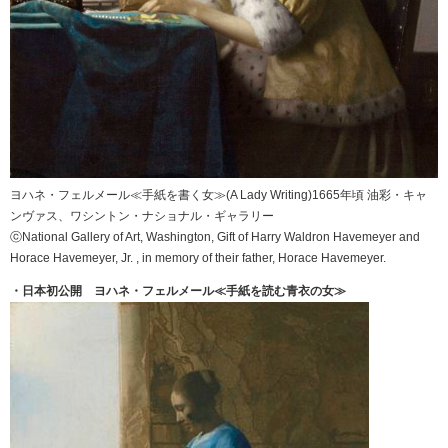
ヨハネ・フェルメール≪手紙を書く女≫(A Lady Writing)1665年頃 油彩・キャ
ンヴァス、ワシントン・ナショナル・ギャラリー
ⓒNational Gallery of Art, Washington, Gift of Harry Waldron Havemeyer and
Horace Havemeyer, Jr. , in memory of their father, Horace Havemeyer.
・日本初公開 ヨハネ・フェルメール≪手紙を読む青衣の女≫