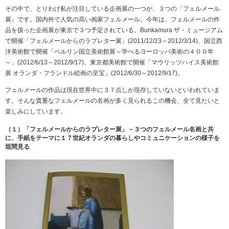
その中で、とりわけ私が注目している企画展の一つが、３つの「フェルメール
展」です。国内外で人気の高い画家フェルメール。今年は、フェルメールの作
品を扱った企画展が東京で３つ予定されている。Bunkamura ザ・ミュージアム
で開催「フェルメールからのラブレター展」(2011/12/23～2012/3/14)、国立西
洋美術館で開催「ベルリン国立美術館展～学べるヨーロッパ美術の４００年
～」(2012/6/13～2012/9/17)、東京都美術館で開催「マウリッツハイス美術館
展 オランダ・フランドル絵画の至宝」(2012/6/30～2012/9/17)。
フェルメールの作品は現在世界中に３７点しか現存していないといわれていま
す。そんな貴重なフェルメールの名画が多く見られるこの機会、全て見たいと
楽しみにしています。
（１）「フェルメールからのラブレター展」－３つのフェルメール名画と共
に、手紙をテーマに１７世紀オランダの暮らしやコミュニケーションの様子を
垣間見る