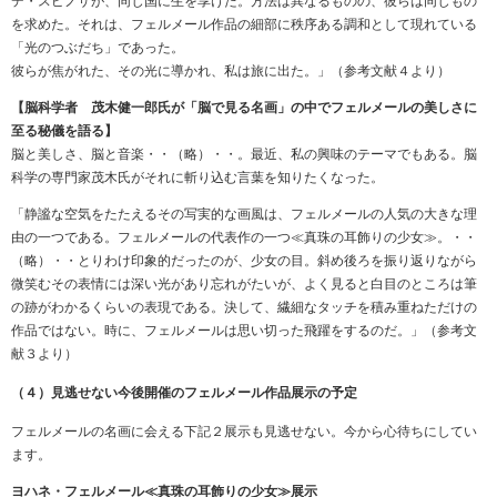
デ・スピノザが、同じ国に生を享けた。方法は異なるものの、彼らは同じもの
を求めた。それは、フェルメール作品の細部に秩序ある調和として現れている
「光のつぶだち」であった。
彼らが焦がれた、その光に導かれ、私は旅に出た。」（参考文献４より）
【脳科学者 茂木健一郎氏が「脳で見る名画」の中でフェルメールの美しさに
至る秘儀を語る】
脳と美しさ、脳と音楽・・（略）・・。最近、私の興味のテーマでもある。脳
科学の専門家茂木氏がそれに斬り込む言葉を知りたくなった。
「静謐な空気をたたえるその写実的な画風は、フェルメールの人気の大きな理
由の一つである。フェルメールの代表作の一つ≪真珠の耳飾りの少女≫。・・
（略）・・とりわけ印象的だったのが、少女の目。斜め後ろを振り返りながら
微笑むその表情には深い光があり忘れがたいが、よく見ると白目のところは筆
の跡がわかるくらいの表現である。決して、繊細なタッチを積み重ねただけの
作品ではない。時に、フェルメールは思い切った飛躍をするのだ。」（参考文
献３より）
（４）見逃せない今後開催のフェルメール作品展示の予定
フェルメールの名画に会える下記２展示も見逃せない。今から心待ちにしてい
ます。
ヨハネ・フェルメール≪真珠の耳飾りの少女≫展示