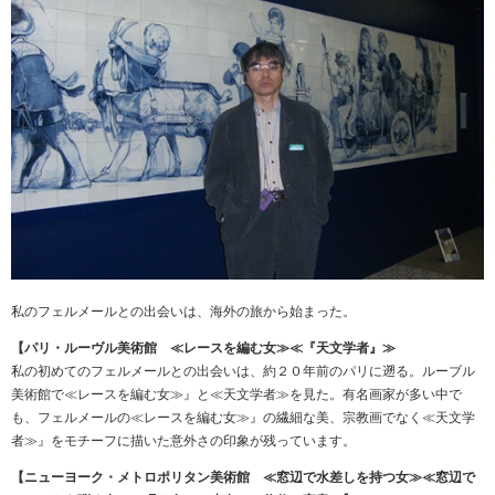
私のフェルメールとの出会いは、海外の旅から始まった。
【パリ・ルーヴル美術館 ≪レースを編む女≫≪『天文学者』≫
私の初めてのフェルメールとの出会いは、約２０年前のパリに遡る。ルーブル
美術館で≪レースを編む女≫』と≪天文学者≫を見た。有名画家が多い中で
も、フェルメールの≪レースを編む女≫』の繊細な美、宗教画でなく≪天文学
者≫』をモチーフに描いた意外さの印象が残っています。
【ニューヨーク・メトロポリタン美術館 ≪窓辺で水差しを持つ女≫≪窓辺で