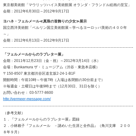
東京都美術館「マウリッツハイス美術館展 オランダ・フランドル絵画の至宝」
会期：2012年6月30日～2012年9月17日
ヨハネ・フェルメール≪真珠の首飾りの少女≫展示
国立西洋美術館「ベルリン国立美術館展～学べるヨーロッパ美術の４００年
～」
会期：2012年6月13日～2012年9月17日
「フェルメールからのラブレター展」
会期：2011年12月23日（金・祝）～2012年3月14日（水）
会場：Bunkamura ザ・ミュージアム（渋谷・東急本店横）
〒150-8507 東京都渋谷区道玄坂2-24-1-B1F
開館時間：午前10時～午後7時（入場は各閉館の30分前まで）
※毎週金・土曜日は午後9時まで（12月30日、31日を除く）
お問い合わせ： 03-5777-8600
http://vermeer-message.com/
（参考文献）
１．『フェルメールからのラブレター展』図録
２．小林賴子『フェルメール －謎めいた生涯と全作品』（角川文庫 ２００
８年９月）