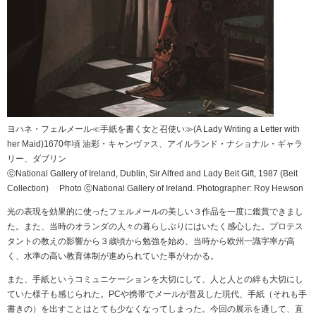
ヨハネ・フェルメール≪手紙を書く女と召使い≫(A Lady Writing a Letter with
her Maid)1670年頃 油彩・キャンヴァス、アイルランド・ナショナル・ギャラ
リー、ダブリン
ⓒNational Gallery of Ireland, Dublin, Sir Alfred and Lady Beit Gift, 1987 (Beit
Collection) Photo ⓒNational Gallery of Ireland. Photographer: Roy Hewson
光の表現を効果的に使ったフェルメールの美しい３作品を一度に鑑賞できまし
た。また、当時のオランダの人々の暮らしぶりにはいたく感心した。プロテス
タントの教えの影響から３歳頃から勉強を始め、当時から欧州一識字率が高
く、水準の高い教育体制が進められていた事がわかる。
また、手紙というコミュニケーションを大切にして、人と人との絆も大切にし
ていた様子も感じられた。PCや携帯でメールが普及した現代、手紙（それも手
書きの）を出すことはとても少なくなってしまった。今回の展示を通して、直