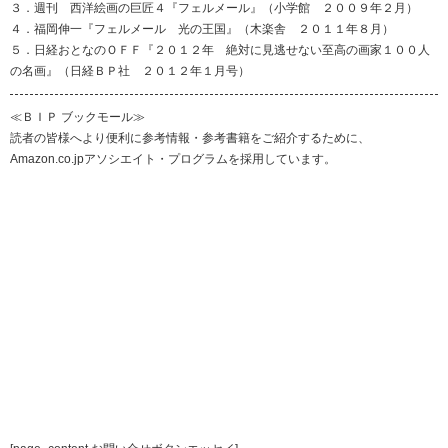
３．週刊 西洋絵画の巨匠４『フェルメール』（小学館 ２００９年２月）
４．福岡伸一『フェルメール 光の王国』（木楽舎 ２０１１年８月）
５．日経おとなのＯＦＦ『２０１２年 絶対に見逃せない至高の画家１００人
の名画』（日経ＢＰ社 ２０１２年１月号）
≪ＢＩＰ ブックモール≫
読者の皆様へより便利に参考情報・参考書籍をご紹介するために、
Amazon.co.jpアソシエイト・プログラムを採用しています。