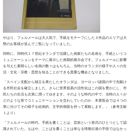
やはり、フェルメールは大人気で、手紙をモチーフにした３作品のエリアは大
勢のお客様が並んでご覧になっていました。
同時に、同時代１７世紀オランダで活躍した画家たちの名画を、手紙というコ
ミュニケーションをテーマに展示した画期的展示会です。フェルメールに影響
を与えた素晴らしい名画の数々はもちろん、当時のオランダの様子や人々の生
活・文化・宗教・思想を知ることができる貴重な機会となりました。
「スペイン支配から独立を果たしたオランダは、ヨーロッパ諸国の中で先駆け
る市民社会を確立しました。さらに世界貿易の活性化はこの国を豊かにし、市
民たちの生活も次第に潤ってゆきます。そのような時代の中で、当時の人々が
どのような形でコミュニケーションを交わしていたのか、本展覧会では４つの
章に分けてその様子を絵画的、文学的側面を持って展観します。」（参考文献
１より）
「フェルメールの時代、手紙を書くことは、芸術という形式のひとつとして認
識されていた。もはや、ことばを書くことは単なる情報伝達の手段ではなかっ