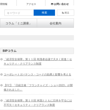
用情報
アクセス
お問い合わせ
コラム「ミニ講座」
会社案内
BIPコラム
「経済安全保障」第１１回 有識者会議で大きく前進！セ
キュリティ・クリアランス制度
コーポレートガバナンス・コードの効果と影響を考える
【FC】「日経主催「フランチャイズ・ショー2023」が開
催されました」
「経済安全保障」第１０回 米国とともに日本を守るには
不可欠！セキュリティ・クリアランス制度