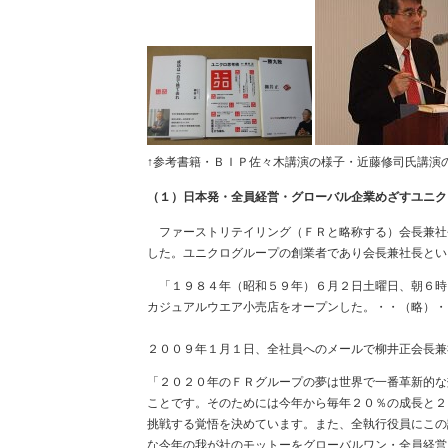
↑参考書籍・ＢＩＰ佐々木講演の様子・近藤修司氏講演
（１）日本発・全員経営・グローバル企業めざすユニク
ファーストリテイリング（ＦＲと略称する）会長兼社
した。ユニクログループの創業者であり会長兼社長とい
「１９８４年（昭和５９年）６月２日土曜日、朝６時
カジュアルウエア小売店をオープンした。・・（略）・
２００９年１月１日、全社員へのメールで柳井正会長兼
「２０２０年のＦＲグループの夢は世界で一番革新的な
ことです。そのためには今年から毎年２０％の成長と２
挑戦する覚悟を決めています。また、全執行役員にこの
な今年の我が社のモットーをグローバルワン・全員経営