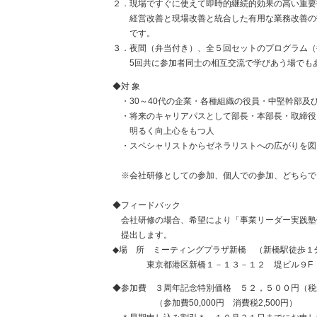
２．現場ですぐに使えて即時的継続的効果の高い重要
経営改善と現場改善と統合した有用な業務改善の
です。
３．夜間（弁当付き）、全５回セットのプログラム（
5回共に参加者同士の相互交流で学びあう場でも
◆対 象
・30～40代の企業・各種組織の役員・中堅幹部及
・将来のキャリアパスとして部長・本部長・取締役
明るく向上心をもつ人
・スペシャリストからゼネラリストへの広がりを図
※会社研修としての参加、個人での参加、どちらで
◆フィードバック
会社研修の場合、希望により「事業リーダー実践塾
提出します。
◆場 所 ミーティングプラザ新橋 （新橋駅徒歩１
東京都港区新橋１－１３－１２ 堤ビル９
◆参加費 ３周年記念特別価格 ５２，５００円（税
（参加費50,000円 消費税2,500円）