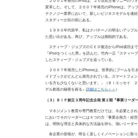
「２００１年発売のiPodは、２０世紀王者ソニーの
変革した。そして、２００７年発売のiPhoneは、ア
テクノジー業界において、新しいビジネスモデルを連続
スタディーが目の前にある。
１９９０年代前半、私はクパチーノの明るいアップル本
た思い出がある。再び、アップルは挑戦的である。
スティーブ・ジョブズのＣＥＯ復活からiPod成功まで
『iPodをつくった男』を読んだ。竹内一正『スティ
したスティーブ・ジョブズを追っている。
２００７年発売したiPhoneは、世界的にブームを引
イドブックがどんどん発売されている。スマートフォン
いる方も少なくないと思います。」（ＢＩエッセイ ２０
デル創造の秘密を探る』
詳細はこちら＞＞
）
（３）ＢＩＰ創立３周年記念企画 第２期『事業リーダ
マネジメント教育や専門教育だけでは、今必要とされ
においてそのリーダーには４つの力「事業企画力・経営
は、明快な理念と具体的な方法論を持ち、強いリーダー
各企業の皆様が、明るく楽しくイノベーションに取り