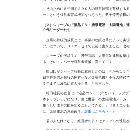
そのために５年間で２００人の経営幹部を育成するＦ
ー）という経営者育成機関をつくった。数十億円規模の
（２）シャープの「液晶ＴＶ・携帯電話・太陽電池」連
０代リーダーたち
企業の持続的成長とは、事業の連続改革によって実現
プルについて、ＢＩエッセイで以前に書きました。改め
シャープの液晶ＴＶ、携帯電話、太陽電池連続改革は
る。そのメンバーが経営者候補に育っていく。
「町田氏がシャープ社長に就任したのは、今から１０年
日本長期信用銀行の国有化など金融危機と不況の時代で
５年までに液晶に置き換える」と宣言した。
町田社長の宣言は、“液晶のシャープ”というトップブ
本トップシェアになり、更に世界一の太陽電池メーカー
生々しい改革実践を知ることができる。」（ＢＩエッセ
話、太陽電池の連続改革』
詳細はこちら＞＞
）
若い人だけでなく、経営者の多くはアップルの連続改