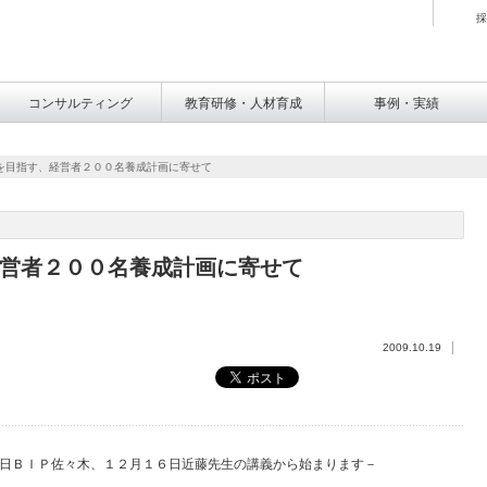
採
コンサルティング
教育研修・人材育成
事例・実績
を目指す、経営者２００名養成計画に寄せて
営者２００名養成計画に寄せて
2009.10.19
日ＢＩＰ佐々木、１２月１６日近藤先生の講義から始まります－