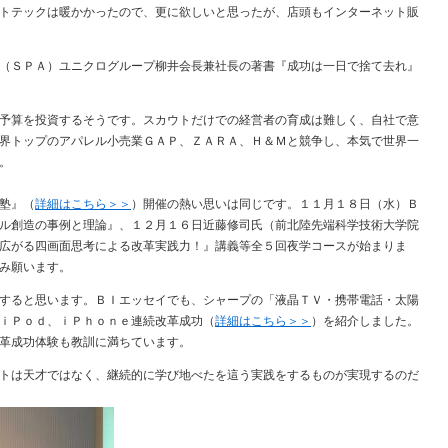
トテックは暖かかったので、更に欲しいと思ったが、店頭もインターネット販
（ＳＰＡ）ユニクログループ柳井会長兼社長の著書『成功は一日で捨て去れ』
予算を投資するそうです。スカウトだけでの経営者の育成は難しく、自社で意
界トップのアパレル小売業ＧＡＰ、ＺＡＲＡ、Ｈ＆Ｍと競争し、本気で世界一
。
塾』（
詳細はこちら＞＞
）開催の熱い思いは同じです。１１月１８日（水）Ｂ
ル創造の事例と理論』、１２月１６日近藤修司氏（前北陸先端科学技術大学院
広がる四画面思考による改革実践力！』講義等全５回夜学コースが始まりま
み願います。
すると思います。ＢＩエッセイでも、シャープの「液晶ＴＶ・携帯電話・太陽
ｉＰｏｄ、ｉＰｈｏｎｅ連続改革成功（
詳細はこちら＞＞
）を紹介しました。
革成功体験も教訓に満ちています。
トは天才ではなく、継続的に学び地べたを這う実践をするものが実現するのだ