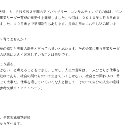
教訓、ＢＩＰ設立後３年間のアドバイザリー、コンサルティングでの体験、ベン
事業リーダー育成の重要性を痛感しました。今回は、２０１０年１月５日創立
ました。１０月末まで早期割引もあります。是非お早めにお申し込み願いま
か？育てませんか！
革の成功と失敗の歴史と言っても良いと思います。その企業に集う事業リーダ
の結果に大きく関連していることは自明です。
こう語る。
はない、と考えることもできる。しかし、人生の意味は、一人ひとりが仕事を
動物であり、社会の関わりの中で生きていくしかない。社会との関わりの一番
ごく大事だ。仕事を通していろいろな人と接して、その中で自分の人生の意味
参考文献２：２５１ページ）
、事業実践成功経験
から学べます。