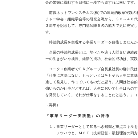
会の繁栄に貢献する目標に一歩でも資すれば幸いです。
前職ネットワンシステムズ(株)での連続的改革実践の
チャー学会・組織学会等の研究交流から、３０～４０代
３周年を記念して、専門講師陣５名の協力で更に充実し
す。
持続的成長を実現する事業リーダーを目指しません
企業の持続的成長とは、地べたを這う人間臭い連続改
ーの生きがいや成長、経済的成功、社会的成功は、実践
ユニクロ創業者でＦＲグループ会長兼社長の柳井氏は
「仕事に意味はない。もっといえばそもそも人生に意味
通して発見し、作っていくものだと思う。人間は社会的
強いものが仕事だとすれば、人生において仕事はものす
を発見していく。それが仕事をすることだと思う。」（
（再掲）
『 事 業 リ ー ダ ー 実 践 塾 』 の 特 徴
１．事業リーダーとして知るべき知識と重点スキルを
ノウハウと、ＭＯＴ（技術経営）最新理論の両方