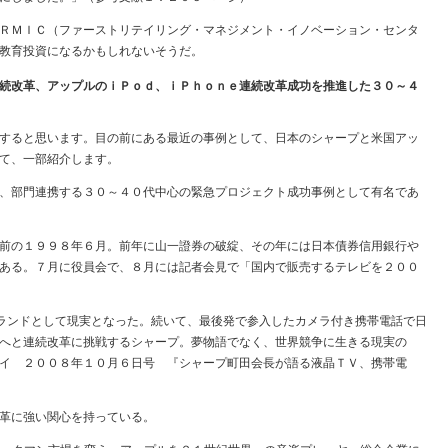
ＲＭＩＣ（ファーストリテイリング・マネジメント・イノベーション・センタ
教育投資になるかもしれないそうだ。
続改革、アップルのｉＰｏｄ、ｉＰｈｏｎｅ連続改革成功を推進した３０～４
すると思います。目の前にある最近の事例として、日本のシャープと米国アッ
て、一部紹介します。
、部門連携する３０～４０代中心の緊急プロジェクト成功事例として有名であ
前の１９９８年６月。前年に山一證券の破綻、その年には日本債券信用銀行や
ある。７月に役員会で、８月には記者会見で「国内で販売するテレビを２００
ランドとして現実となった。続いて、最後発で参入したカメラ付き携帯電話で日
へと連続改革に挑戦するシャープ。夢物語でなく、世界競争に生きる現実の
イ ２００８年１０月６日号 『シャープ町田会長が語る液晶ＴＶ、携帯電
革に強い関心を持っている。