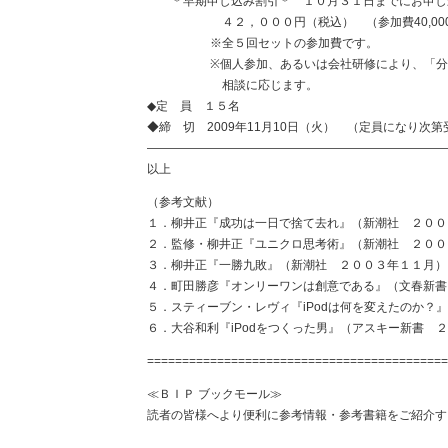
＊早期申し込み割引＊ １０月３１日までにお申し
４２，０００円（税込） （参加費40,000円 
※全５回セットの参加費です。
※個人参加、あるいは会社研修により、「分割
相談に応じます。
◆定 員 １５名
◆締 切 2009年11月10日（火） （定員になり次
―――――――――――――――――――――――――
以上
（参考文献）
１．柳井正『成功は一日で捨て去れ』（新潮社 ２００
２．監修・柳井正『ユニクロ思考術』（新潮社 ２００
３．柳井正『一勝九敗』（新潮社 ２００３年１１月）
４．町田勝彦『オンリーワンは創意である』（文春新書
５．スティーブン・レヴィ『iPodは何を変えたのか？』
６．大谷和利『iPodをつくった男』（アスキー新書 
===========================================
≪ＢＩＰ ブックモール≫
読者の皆様へより便利に参考情報・参考書籍をご紹介するた