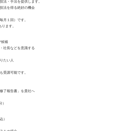
技法・手法を提供します。
技法を得る絶好の機会
毎月１回）です。
あります。
び候補
・社長などを意識する
りたい人
も受講可能です。
修了報告書」を貴社へ
分）
F
込）