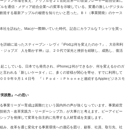
ウォークマン市場を変え、アップルを２１世紀世界一の音楽プレーヤー総合企業に
ップルを通信・メディア総合企業への変革を示唆している。変遷の激しいデジタル
創造する最新アップルの秘密を知りたいと思った。ＢＩ（事業開発）のケース
社を訪ねた。Macが一際輝いていた時代、記念にカラフルなＴシャツを買っ
を詳細に追ったスティーブン・レヴィ『iPodは何を変えたのか？』、大谷和利
ーブ・ジョブズ 人を動かす神』は、２０代で栄光と挫折を経験し、成熟し、復活
き起こしている。日本でも発売され、iPhoneは何ができるか、何を変えるかのガ
と言われる「新しいケータイ」に、多くの皆様が関心を寄せ、すでに利用して
０９年９月１４日号 『ｉＰｏｄ・ｉＰｈｏｎｅと連続するAppleビジネスモ
ー実践塾』への思い
る事業リーダー育成は困難だという国内外の声が強くなっています。事業経営
技術力・改革実践力・リーダーシップ力」が大事だと考えます。ビーアイピー
シップを発揮して変革を自主的に先導する人材育成を支援します。
組み、改革を通じ変化する事業環境への適応を図り、顧客、社員、取引先、社