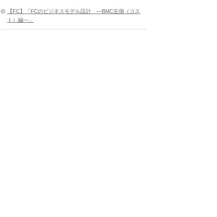
【FC】「FCのビジネスモデル設計 ―BMC左側（コス
ト）編―」