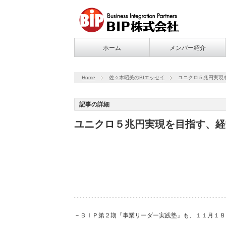
ホーム
メンバー紹介
Home
佐々木昭美のBIエッセイ
ユニクロ５兆円実現
記事の詳細
ユニクロ５兆円実現を目指す、経
－ＢＩＰ第２期『事業リーダー実践塾』も、１１月１８