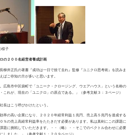
の様子
ロの２００名経営者養成計画
長柳井正氏の著書『成功は一日で捨て去れ』監修『ユニクロ思考術』を読みま
えばご存知の方が多いと思います。
。広島市中区袋町で「ユニーク・クロージング、ウエアハウス」という名称の
・これが、現在の「ユニクロ」の原点である。」（参考文献３：３ページ）
社長はこう呼びかけたという。
効率の高い企業になり、２０２０年経常利益１兆円、売上高５兆円を達成する
０％の売上高経常利益率をたたきだす必要があります。私は真剣にこの課題に
課題に挑戦していただきます。・・（略）・・そこでのベクトル合わせに必要
にしました。」（参考文献１：２０９ページ）