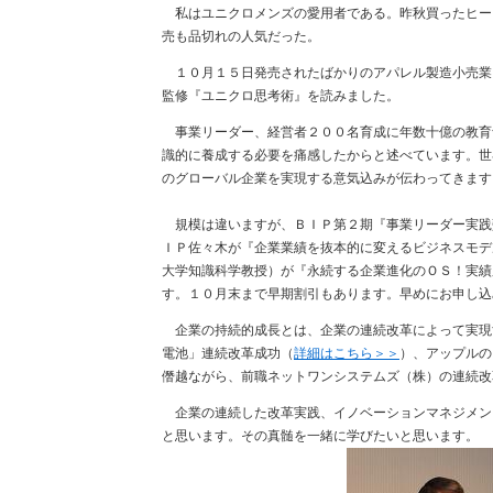
私はユニクロメンズの愛用者である。昨秋買ったヒー
売も品切れの人気だった。
１０月１５日発売されたばかりのアパレル製造小売業
監修『ユニクロ思考術』を読みました。
事業リーダー、経営者２００名育成に年数十億の教育
識的に養成する必要を痛感したからと述べています。世
のグローバル企業を実現する意気込みが伝わってきます
規模は違いますが、ＢＩＰ第２期『事業リーダー実践
ＩＰ佐々木が『企業業績を抜本的に変えるビジネスモデ
大学知識科学教授）が『永続する企業進化のＯＳ！実績
す。１０月末まで早期割引もあります。早めにお申し込
企業の持続的成長とは、企業の連続改革によって実現
電池」連続改革成功（
詳細はこちら＞＞
）、アップルの
僭越ながら、前職ネットワンシステムズ（株）の連続改
企業の連続した改革実践、イノベーションマネジメン
と思います。その真髄を一緒に学びたいと思います。