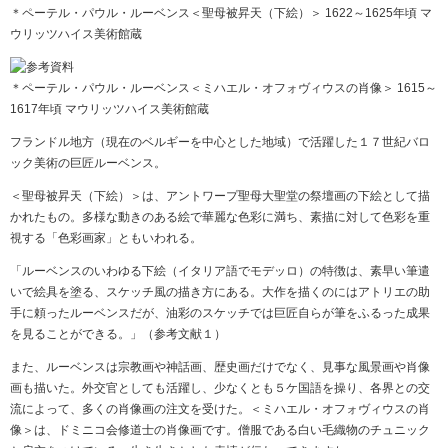
＊ペーテル・パウル・ルーベンス＜聖母被昇天（下絵）＞ 1622～1625年頃 マ
ウリッツハイス美術館蔵
＊ペーテル・パウル・ルーベンス＜ミハエル・オフォヴィウスの肖像＞ 1615～
1617年頃 マウリッツハイス美術館蔵
フランドル地方（現在のベルギーを中心とした地域）で活躍した１７世紀バロ
ック美術の巨匠ルーベンス。
＜聖母被昇天（下絵）＞は、アントワープ聖母大聖堂の祭壇画の下絵として描
かれたもの。多様な動きのある絵で華麗な色彩に満ち、素描に対して色彩を重
視する「色彩画家」ともいわれる。
「ルーベンスのいわゆる下絵（イタリア語でモデッロ）の特徴は、素早い筆遣
いで絵具を塗る、スケッチ風の描き方にある。大作を描くのにはアトリエの助
手に頼ったルーベンスだが、油彩のスケッチでは巨匠自らが筆をふるった成果
を見ることができる。」（参考文献１）
また、ルーベンスは宗教画や神話画、歴史画だけでなく、見事な風景画や肖像
画も描いた。外交官としても活躍し、少なくとも５ケ国語を操り、各界との交
流によって、多くの肖像画の注文を受けた。＜ミハエル・オフォヴィウスの肖
像＞は、ドミニコ会修道士の肖像画です。僧服である白い毛織物のチュニック