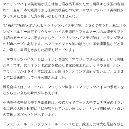
マウリッツハイス美術館が現在休館し増改築工事のため、所蔵する珠玉の名画
約５０点を日本で鑑賞できる画期的機会なのです。マウリッツハイス美術館が
やって来たと言った方が良いかもしれませんね。
“絵画の宝石箱”と称されるマウリッツハイス美術館。２００７年９月、私はオラ
ンダ・ベルギー旅行でマウリッツハイス美術館とフェルメールの故郷デルフト
を訪ねるチャンスに恵まれました。マウリッツハイス美術館は、オランダ第３
の都市ハーグにあります。ホフフェイフェル池のほとりに国会議事堂などと並
んで建ち、周辺を散歩した記憶も残っています。
「マウリッツハイス」とは、オランダ語で「マウリッツさんの家」という意味
だそうです。代々オランダ総督を務めた名家に生まれたナッサウ伯ヨーハン・
マウリッツが１６４４年に竣工した邸宅を、オランダ政府が買い上げ、１８２
２年に美術館として一般公開されました。
展覧会場では、＜ヨーハン・マウリッツ胸像＞＜マウリッツハイスの景観＞な
どから生い立ちの時代が味わえます。
小池寿子國學院大學文学部教授は、公式ガイドブックの中で１７世紀のオラン
ダは経済大国と同時に「絵が飾られていない家はない」という市民がパトロン
の芸術大国だったと述べています。
「フェルメール、レンブラント、ルーベンスなど、絵画史に偉大な足跡を残し