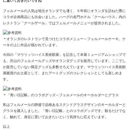
に置いておきたいですね
フェルメールの人気は地元オランダでも凄く、５年前にオランダを訪ねた際に
コラボ企画商品にも出会いました。ハーグの名門ホテル「クールハウス」内の
レストラン「クールザール」ではフェルメールメニューが提供されました。
＊オランダのレストランで見つけたコラボメニュー～フェルメールケーキ。ケ
ーキの上に作品が描かれています。
今回の「マウリッツハイス美術館展」を記念して本展ミュージアムショップで
も、沢山のフェルメールグッズやオランダグッズを販売しています。ここでし
か販売していない限定グッズも多数そろえています。マウリッツハイス美術館
展鑑賞のお土産として、またアートグッズのコレクションとしても楽しめま
す。
＊「青い日記帳」のコラボグッズ～フェルメールのキーホルダーとグラス
私はフェルメールの静謐で品格あるステンドグラスデザインのキーホルダーと
グラスを購入しました。「青い日記帳」とのコラボグッズです。観るだけでな
く、触れて、身近に置いておきたいという気持ちに応えています。
以上