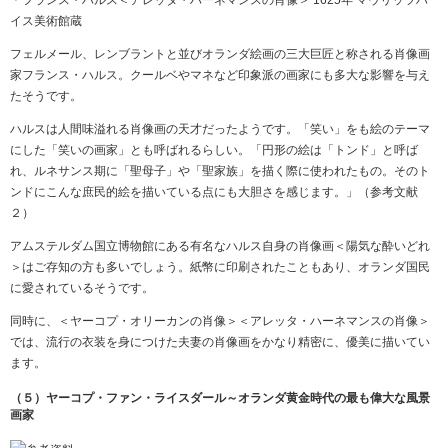
イス美術館蔵
フェルメール、レンブラントと並びオランダ絵画の三大巨匠と称される肖像画
家フランス・ハルス。クールベやマネなど印象派の画家にも多大な影響を与え
たそうです。
ハルスは人間味溢れる肖像画の天才だったようです。「笑い」をも絵のテーマ
にした「笑いの画家」とも呼ばれるらしい。「円形の絵は「トンド」と呼ば
れ、ルネサンス期に「聖母子」や「聖家族」を描く際に使われたもの。そのト
ンドにこんな庶民的絵を描いている点にも大胆さを感じます。」（参考文献
２）
アムステルダム国立博物館にある有名なハルス自身の肖像画＜陽気な酔いどれ
＞はご存知の方も多いでしょう。紙幣に印刷されたこともあり、オランダ国民
に愛されているそうです。
同時に、＜ヤーコプ・オリーカンの肖像＞＜アレッタ・ハーネマンスの肖像＞
では、流行の衣装を身につけた夫妻の肖像画をかなり精密に、優美に描いてい
ます。
（５）ヤーコプ・ファン・ライスダール～オランダ黄金時代の最も偉大な風景
画家