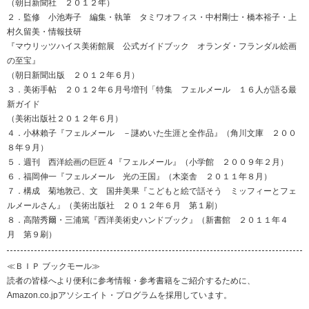
（朝日新聞社 ２０１２年）
２．監修 小池寿子 編集・執筆 タミワオフィス・中村剛士・橋本裕子・上
村久留美・情報技研
『マウリッツハイス美術館展 公式ガイドブック オランダ・フランダル絵画
の至宝』
（朝日新聞出版 ２０１２年６月）
３．美術手帖 ２０１２年６月号増刊「特集 フェルメール １６人が語る最
新ガイド
（美術出版社２０１２年６月）
４．小林賴子『フェルメール －謎めいた生涯と全作品』（角川文庫 ２００
８年９月）
５．週刊 西洋絵画の巨匠４『フェルメール』（小学館 ２００９年２月）
６．福岡伸一『フェルメール 光の王国』（木楽舎 ２０１１年８月）
７．構成 菊地敦己、文 国井美果『こどもと絵で話そう ミッフィーとフェ
ルメールさん』（美術出版社 ２０１２年６月 第１刷）
８．高階秀爾・三浦篤『西洋美術史ハンドブック』（新書館 ２０１１年４
月 第９刷）
≪ＢＩＰ ブックモール≫
読者の皆様へより便利に参考情報・参考書籍をご紹介するために、
Amazon.co.jpアソシエイト・プログラムを採用しています。