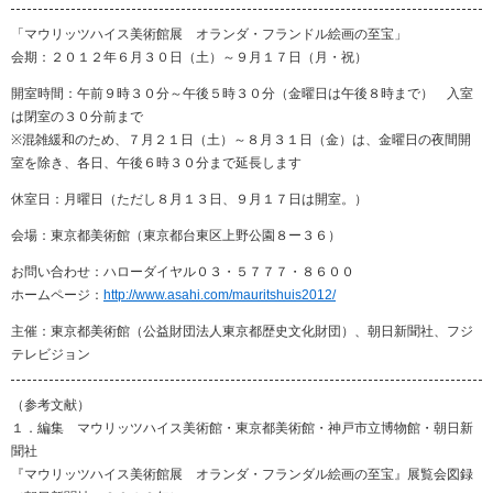
「マウリッツハイス美術館展 オランダ・フランドル絵画の至宝」
会期：２０１２年６月３０日（土）～９月１７日（月・祝）
開室時間：午前９時３０分～午後５時３０分（金曜日は午後８時まで） 入室
は閉室の３０分前まで
※混雑緩和のため、７月２１日（土）～８月３１日（金）は、金曜日の夜間開
室を除き、各日、午後６時３０分まで延長します
休室日：月曜日（ただし８月１３日、９月１７日は開室。）
会場：東京都美術館（東京都台東区上野公園８ー３６）
お問い合わせ：ハローダイヤル０３・５７７７・８６００
ホームページ：
http://www.asahi.com/mauritshuis2012/
主催：東京都美術館（公益財団法人東京都歴史文化財団）、朝日新聞社、フジ
テレビジョン
（参考文献）
１．編集 マウリッツハイス美術館・東京都美術館・神戸市立博物館・朝日新
聞社
『マウリッツハイス美術館展 オランダ・フランダル絵画の至宝』展覧会図録