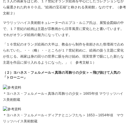
た３人の画家をはじめ、１７世紀オランダ絵画を中心にしたコレクションなが
ら厳選された約８００点。“絵画の宝石箱”と称される美術館」なのです。（参考
文献２）
マウリッツハイス美術館キュレーターのエプコ・ルニア氏は、展覧会図録の中
で、１７世紀の絵画は主題が宗教画から日常風景に変化したと書いています。
それがオランダ絵画の魅力になっています。
「１６世紀のオランダ絵画の大半は、教会から制作を依頼された祭壇画で占め
られていた。・・（略）・・ところが１７世紀初めに、絵画の扱う主題に変化
が生じる。画家は身の回りの世界に眼を向け始め、現実世界で眼にした新たな
主題を作品に採り入れるようになった。」（ 参考文献１）
（２）ヨハネス・フェルメール＜真珠の耳飾りの少女＞～飛び抜けて人気の
「トローニー」
＊ヨハネス・フェルメール＜真珠の耳飾りの少女＞ 1665年頃 マウリッツハイ
ス美術館蔵
＊ヨハネス・フェルメール＜ディアナとニンフたち＞ 1653～1654年頃 マウ
リッツハイス美術館蔵