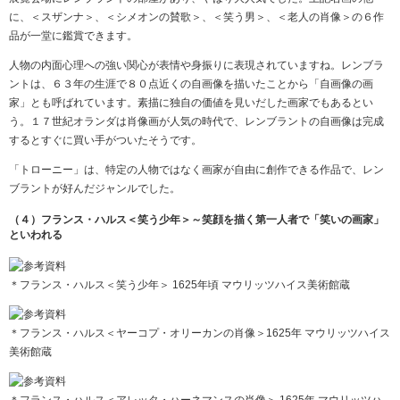
に、＜スザンナ＞、＜シメオンの賛歌＞、＜笑う男＞、＜老人の肖像＞の６作
品が一堂に鑑賞できます。
人物の内面心理への強い関心が表情や身振りに表現されていますね。レンブラ
ントは、６３年の生涯で８０点近くの自画像を描いたことから「自画像の画
家」とも呼ばれています。素描に独自の価値を見いだした画家でもあるとい
う。１７世紀オランダは肖像画が人気の時代で、レンブラントの自画像は完成
するとすぐに買い手がついたそうです。
「トローニー」は、特定の人物ではなく画家が自由に創作できる作品で、レン
ブラントが好んだジャンルでした。
（４）フランス・ハルス＜笑う少年＞～笑顔を描く第一人者で「笑いの画家」
といわれる
＊フランス・ハルス＜笑う少年＞ 1625年頃 マウリッツハイス美術館蔵
＊フランス・ハルス＜ヤーコプ・オリーカンの肖像＞1625年 マウリッツハイス
美術館蔵
＊フランス・ハルス＜アレッタ・ハーネマンスの肖像＞ 1625年 マウリッツハ