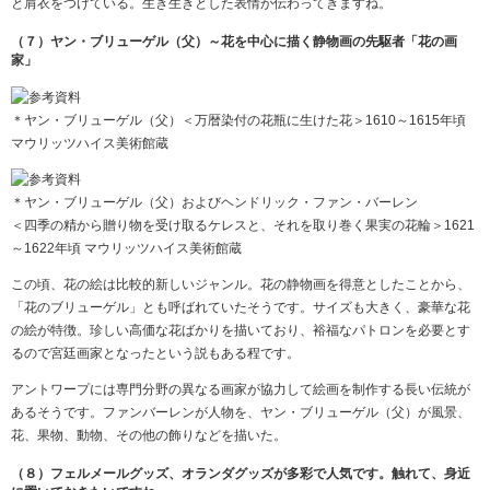
と肩衣をつけている。生き生きとした表情が伝わってきますね。
（７）ヤン・ブリューゲル（父）～花を中心に描く静物画の先駆者「花の画
家」
＊ヤン・ブリューゲル（父）＜万暦染付の花瓶に生けた花＞1610～1615年頃
マウリッツハイス美術館蔵
＊ヤン・ブリューゲル（父）およびヘンドリック・ファン・バーレン
＜四季の精から贈り物を受け取るケレスと、それを取り巻く果実の花輪＞1621
～1622年頃 マウリッツハイス美術館蔵
この頃、花の絵は比較的新しいジャンル。花の静物画を得意としたことから、
「花のブリューゲル」とも呼ばれていたそうです。サイズも大きく、豪華な花
の絵が特徴。珍しい高価な花ばかりを描いており、裕福なパトロンを必要とす
るので宮廷画家となったという説もある程です。
アントワープには専門分野の異なる画家が協力して絵画を制作する長い伝統が
あるそうです。ファンバーレンが人物を、ヤン・ブリューゲル（父）が風景、
花、果物、動物、その他の飾りなどを描いた。
（８）フェルメールグッズ、オランダグッズが多彩で人気です。触れて、身近