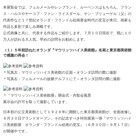
本展覧会では、フェルメールやレンブラント、ルーベンスはもちろん、フラン
ス・ハルスやヤーコプ・ファン・ライスダール、ヤン・ブリューゲル（父）の
代表作など１７世紀オランダ・フランドル絵画黄金時代の至宝が来日。画家も
作品も多彩で楽しみ満載です。
公式画像と共に、代表する作品をご紹介します。７月１０日現在で、既に１０
万人が訪れる大人気。早めの訪問をお勧めします。
（１）５年前訪ねたオランダ『マウリッツハイス美術館』名画と東京都美術館
で感激の再会！
＊写真左：マウリッツハイス美術館の正面～オランダ訪問の際に撮影
＊写真右：フェルメールの故郷デルフトにて～オランダ訪問の際に撮影
＊『マウリッツハイス美術館展』開会式・内覧会風景
展示会の許可を取って撮影しています。
日本初の公立美術館として１９２６年に開館した東京都美術館が、全面改修し
６月３０日グランドオープン。その記念すべき特別展第一弾『マウリッツハイ
ス美術館展 オランダ・フランドル絵画の至宝』（６月３０日～９月１７日）
が開催中です。