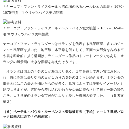
＊ヤーコプ・ファン・ライスダール＜漂白場のあるハールレムの風景＞ 1670～
1675年頃 マウリッツハイス美術館蔵
＊ヤーコプ・ファン・ライスダール＜ベントハイム城の眺望＞ 1652～1654年
頃 マウリッツハイス美術館蔵
ヤーコブ・ファン・ライスダールはオランダを代表する風景画家。多くのジャ
ンルの風景画を描いた。地平線、水平線を低くして、画面の大部分を占める空
や雲を印象的に描く構図は、ライスダール作品のトレードマークでもあり、オ
ランダの風景画に大きな影響を与えたそうです。
「オランダは国土の４分の１が海面より低く、１年を通して厚い雲におおわ
れ、特に冬期は曇りや雨の日が１カ月の３分の２くらい続きます。オランダの
風景画にはこの曇天を描いたものが多く、見方によっては憂鬱なイメージとも
結びつきますが、雲間から差し込むやわらかな光に照らされて輝く一瞬の景色
こそ、１７世紀のオランダ市民がこよなく愛した母国の姿でした。」（参考文
献２）
（６）ペーテル・パウル・ルーベンス＜聖母被昇天（下絵）＞～１７世紀バロ
ック絵画の巨匠で「色彩画家」