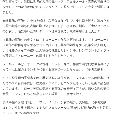
何と言っても、注目は世界的人気のヨハネス・フェルメール＜真珠の耳飾りの
少女＞。その魅力は何なのでしょうか？ 内覧会でじっくりと少女と対面でき
ました。
光る真珠の耳飾り。小首を傾げ、親密なまなざしで、少し口を開き、濡れた赤
い唇の魅惑に満ちた表情に取り込まれてしまいますね。別名、「青いターバン
の少女」。頭に巻いた青いターバンは異国風で、東洋を感じませんか？
＜真珠の耳飾りの少女＞は「トローニー」作品と言われます。「トローニー」
（頭部の習作を意味するオランダ語）は、芸術的効果を狙った架空の人物ある
いは性格のタイプを描いた人物画の独立したジャンル。レンブラントがオラン
ダ美術に「トローニー」の流行をもたらしたという。
フェルメールは「オランダの古都デルフト出身で、静謐で瞑想的な風俗画によ
って十七世紀のオランダを代表する画家の一人となった。」（参考文献８）
１７世紀美術の手引書では、歴史画家の評価が高く、フェルメールは画家なり
たての２０台前半には、歴史画＜ディアナとニンフたち＞という初期作品を描
いています。「ローマ神話に登場する狩猟の女神ディアナが、若い女性の姿の
精霊（ニンフ）たちと休息している場面。」（参考文献７）
美術手帖６月増刊号は、「フェルメール 少女の魅力、大解剖」（参考文献
３）という特集を組み、１６人がフェルメールに“焦がれる”魅力の数々を探究し
ている。すごい熱気ですね。