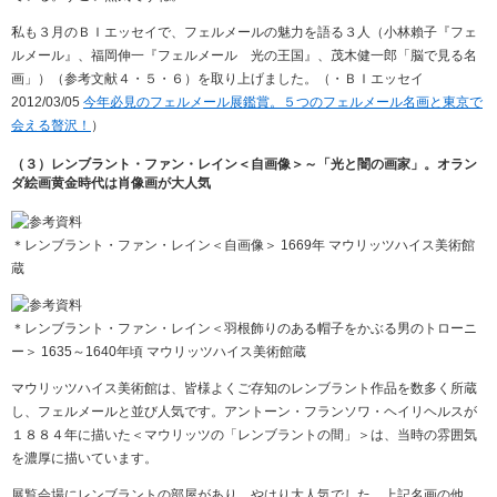
私も３月のＢＩエッセイで、フェルメールの魅力を語る３人（小林賴子『フェ
ルメール』、福岡伸一『フェルメール 光の王国』、茂木健一郎「脳で見る名
画」）（参考文献４・５・６）を取り上げました。（・ＢＩエッセイ
2012/03/05
今年必見のフェルメール展鑑賞。５つのフェルメール名画と東京で
会える贅沢！
）
（３）レンブラント・ファン・レイン＜自画像＞～「光と闇の画家」。オラン
ダ絵画黄金時代は肖像画が大人気
＊レンブラント・ファン・レイン＜自画像＞ 1669年 マウリッツハイス美術館
蔵
＊レンブラント・ファン・レイン＜羽根飾りのある帽子をかぶる男のトローニ
ー＞ 1635～1640年頃 マウリッツハイス美術館蔵
マウリッツハイス美術館は、皆様よくご存知のレンブラント作品を数多く所蔵
し、フェルメールと並び人気です。アントーン・フランソワ・ヘイリヘルスが
１８８４年に描いた＜マウリッツの「レンブラントの間」＞は、当時の雰囲気
を濃厚に描いています。
展覧会場にレンブラントの部屋があり、やはり大人気でした。上記名画の他