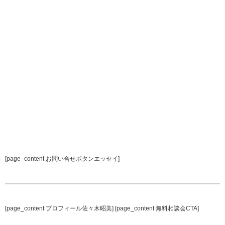
[page_content お問い合せボタンエッセイ]
[page_content プロフィール佐々木昭美] [page_content 無料相談会CTA]