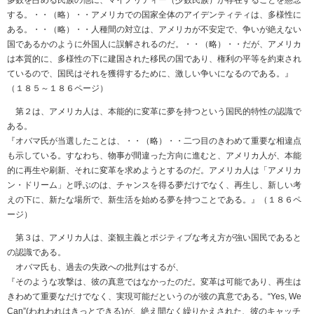
多数を占める民族の他に、マイノリティー（少数民族）が存在することを懸念
する。・・（略）・・アメリカでの国家全体のアイデンティティは、多様性に
ある。・・（略）・・人種間の対立は、アメリカが不安定で、争いが絶えない
国であるかのように外国人に誤解されるのだ。・・（略）・・だが、アメリカ
は本質的に、多様性の下に建国された移民の国であり、権利の平等を約束され
ているので、国民はそれを獲得するために、激しい争いになるのである。』
（１８５～１８６ページ）
第２は、アメリカ人は、本能的に変革に夢を持つという国民的特性の認識で
ある。
『オバマ氏が当選したことは、・・（略）・・二つ目のきわめて重要な相違点
も示している。すなわち、物事が間違った方向に進むと、アメリカ人が、本能
的に再生や刷新、それに変革を求めようとするのだ。アメリカ人は「アメリカ
ン・ドリーム」と呼ぶのは、チャンスを得る夢だけでなく、再生し、新しい考
えの下に、新たな場所で、新生活を始める夢を持つことである。』（１８６ペ
ージ）
第３は、アメリカ人は、楽観主義とポジティブな考え方が強い国民であると
の認識である。
オバマ氏も、過去の失政への批判はするが、
『そのような攻撃は、彼の真意ではなかったのだ。変革は可能であり、再生は
きわめて重要なだけでなく、実現可能だというのが彼の真意である。“Yes, We
Can”(われわれはきっとできる)が、絶え間なく繰りかえされた、彼のキャッチ