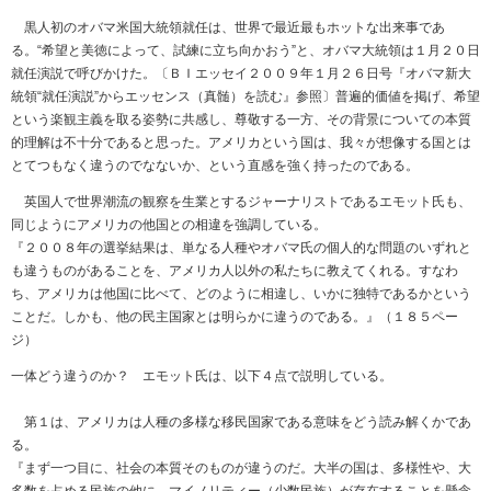
黒人初のオバマ米国大統領就任は、世界で最近最もホットな出来事であ
る。“希望と美徳によって、試練に立ち向かおう”と、オバマ大統領は１月２０日
就任演説で呼びかけた。〔ＢＩエッセイ２００９年１月２６日号『オバマ新大
統領“就任演説”からエッセンス（真髄）を読む』参照〕普遍的価値を掲げ、希望
という楽観主義を取る姿勢に共感し、尊敬する一方、その背景についての本質
的理解は不十分であると思った。アメリカという国は、我々が想像する国とは
とてつもなく違うのでなないか、という直感を強く持ったのである。
英国人で世界潮流の観察を生業とするジャーナリストであるエモット氏も、
同じようにアメリカの他国との相違を強調している。
『２００８年の選挙結果は、単なる人種やオバマ氏の個人的な問題のいずれと
も違うものがあることを、アメリカ人以外の私たちに教えてくれる。すなわ
ち、アメリカは他国に比べて、どのように相違し、いかに独特であるかという
ことだ。しかも、他の民主国家とは明らかに違うのである。』（１８５ペー
ジ）
一体どう違うのか？ エモット氏は、以下４点で説明している。
第１は、アメリカは人種の多様な移民国家である意味をどう読み解くかであ
る。
『まず一つ目に、社会の本質そのものが違うのだ。大半の国は、多様性や、大