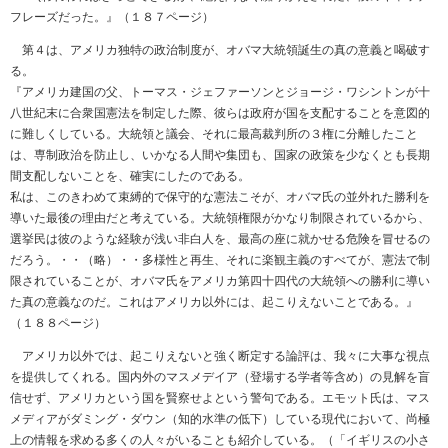
フレーズだった。』（１８７ページ）
第４は、アメリカ独特の政治制度が、オバマ大統領誕生の真の意義と喝破す
る。
『アメリカ建国の父、トーマス・ジェファーソンとジョージ・ワシントンが十
八世紀末に合衆国憲法を制定した際、彼らは政府が国を支配することを意図的
に難しくしている。大統領と議会、それに最高裁判所の３権に分離したこと
は、専制政治を防止し、いかなる人間や集団も、国家の政策を少なくとも長期
間支配しないことを、確実にしたのである。
私は、このきわめて束縛的で保守的な憲法こそが、オバマ氏の並外れた勝利を
導いた最後の理由だと考えている。大統領権限がかなり制限されているから、
選挙民は彼のような経験が浅い非白人を、最高の座に就かせる危険を冒せるの
だろう。・・（略）・・多様性と再生、それに楽観主義のすべてが、憲法で制
限されていることが、オバマ氏をアメリカ第四十四代の大統領への勝利に導い
た真の意義なのだ。これはアメリカ以外には、起こりえないことである。』
（１８８ページ）
アメリカ以外では、起こりえないと強く断定する論評は、我々に大事な視点
を提供してくれる。国内外のマスメデイア（登場する学者等含め）の見解を盲
信せず、アメリカという国を賢察せよという警句である。エモット氏は、マス
メディアがダミング・ダウン（知的水準の低下）している現代において、尚極
上の情報を求める多くの人々がいることも紹介している。（「イギリスの小さ