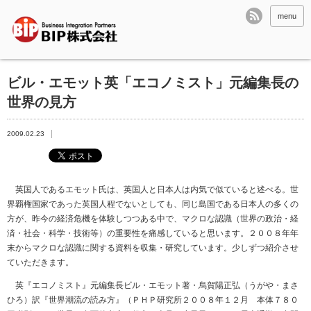
menu
ビル・エモット英「エコノミスト」元編集長の
世界の見方
2009.02.23
英国人であるエモット氏は、英国人と日本人は内気で似ていると述べる。世
界覇権国家であった英国人程でないとしても、同じ島国である日本人の多くの
方が、昨今の経済危機を体験しつつある中で、マクロな認識（世界の政治・経
済・社会・科学・技術等）の重要性を痛感していると思います。２００８年年
末からマクロな認識に関する資料を収集・研究しています。少しずつ紹介させ
ていただきます。
英『エコノミスト』元編集長ビル・エモット著・烏賀陽正弘（うがや・まさ
ひろ）訳『世界潮流の読み方』（ＰＨＰ研究所２００８年１２月 本体７８０