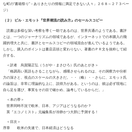
な町の“書籍祭り”－ありきたりの情報に満足できない人々」２６８～２７３ペー
ジ）
（２） ビル・エモット『世界潮流の読み方』のセールスコピー
読書は多様な深い考察を導く一助であるのは、世界共通のようである。書評
とは、一つのジャーナリズムの領域であるが、インターネットでの本購入の飛
躍的増大と共に、書評とセールスコピーの領域混合が進んでいるようである。
しかし、購入のポイントは書店店頭と変わりない。著書のＰＲ文を抜粋して紹
介する。
＜訳者 烏賀陽正弘（うがや・まさひろ）氏のあとがき＞
「格調高い英語もさることながら、感嘆させられるのは、その洞察力や分析
力の深さと、視点のスケールの大きさだ。・・（略）・・さらに、エモット氏
の論旨は、非常に理論的な上に、説得力がある。というのは、彼は必ず現地に
自ら足を運び、事実をその目で確かめ、論考しているからだ。」
＜本の帯＞
世界同時不況で欧米、日本、アジアはどうなるのか？
英『エコノミスト』元編集長が冷静かつ大胆に予測する！
＜目次＞
序章 欧米の失速で、日本経済はどうなる