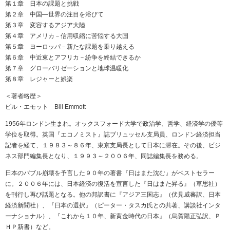
第１章 日本の課題と挑戦
第２章 中国―世界の注目を浴びて
第３章 変容するアジア大陸
第４章 アメリカ－信用収縮に苦悩する大国
第５章 ヨーロッパ－新たな課題を乗り越える
第６章 中近東とアフリカ－紛争を終結できるか
第７章 グローバリゼーションと地球温暖化
第８章 レジャーと娯楽
＜著者略歴＞
ビル・エモット Bill Emmott
1956年ロンドン生まれ。オックスフォード大学で政治学、哲学、経済学の優等
学位を取得。英国『エコノミスト』誌ブリュッセル支局員、ロンドン経済担当
記者を経て、１９８３～８６年、東京支局長として日本に滞在。その後、ビジ
ネス部門編集長となり、１９９３～２００６年、同誌編集長を務める。
日本のバブル崩壊を予言した９０年の著書『日はまた沈む』がベストセラー
に。２００６年には、日本経済の復活を宣言した『日はまた昇る』（草思社）
を刊行し再び話題となる。他の邦訳書に『アジア三国志』（伏見威蕃訳、日本
経済新聞社）、『日本の選択』（ピーター・タスカ氏との共著、講談社インタ
ーナショナル）、『これから１０年、新黄金時代の日本』（烏賀陽正弘訳、Ｐ
ＨＰ新書）など。