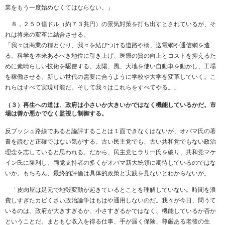
業をもう一度始めなくてはならない。」
８，２５０億ドル（約７３兆円）の景気対策を打ち出すとされているが、そ
れは将来の変革に結合させる。
「我々は商業の糧となり、我々を結びつける道路や橋、送電網や通信網を造
る。科学を本来あるべき地位に引き上げ、医療の質の向上とコストを抑えるた
めに素晴らしい技術を駆使する。太陽、風、大地を使い自動車を動かし、工場
を稼働させる。新しい世代の需要に合うように学校や大学を変革していく。こ
れらはすべて実現可能だ。そして我々はこれらをすべてやる。」
（３）再生への道は、政府は小さいか大きいかではなく機能しているかだ。市
場は善か悪かでなく監視し制御する。
反ブッシュ路線であると論評することは１面できなくはないが、オバマ氏の著
書を読むと正確ではない気がする。古い民主党でも、古い共和党でもない政治
理念を志していると思われる。だから、民主党ヒラリー氏を破り、共和党マケ
イン氏に勝利し、両党支持者の多くがオバマ新大統領に期待しているのではな
いか。もちろん、最終的評価は具体的政策と実践を見ないとわからないが。
「皮肉屋は足元で地殻変動が起きているとことを理解していない。時間を浪
費しすぎたカビくさい政治論争はもはや通用しないのだ。我々が今日、問うて
いるのは、政府が大きすぎるか、小さすぎるかではなく、機能しているか否か
ということだ。まともな収入を得る仕事、手が届く保険、尊厳ある老後の生