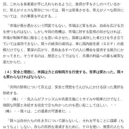
活。これらを各家庭が手に入れられるように、政府が手をさしのべているか
だ。答えがイエスな部分については、我々は前進させる。答えがノーな部分に
ついては、その事業を中止する。」
「市場が善か悪かという問題でもない。市場ほど富を生み、自由を広げる力
を持つものはない。しかし今回の危機は、市場に対する監視の目がなければ、
市場が制御不能に陥ることを思い出させた。国家は成功した者だけを引き立て
ていては成功できない。我々の経済の成功は、単に国内総生産（ＧＤＰ）の規
模だけでなく、繁栄の広がり、意欲あるすべての人に機会を提供する能力にか
かってきた。そうするのは、慈悲としてではなく、共通の利益への最も確実な
道だからだ。」
（４）安全と理想に、米国は力と自制両方を行使する。世界は変わった。我々
も変わらなければならない。
「共同の防衛について言えば、安全と理想をてんびんにかける誤った選択を
拒絶する。
・・（略）・・先人らがファシズムや共産主義にミサイルや戦車だけでなく、
強固な同盟と永続する信念で立ち向かったのを思い起こしてほしい。・・
（略）・・我々は、この遺産の守護者だ。」
「我々は自分たちの生き方について謝らないし、それを守ることに躊躇（ち
ゅうちょ）しない。自らの目的を達成するために、テロを使い、無実の人たち