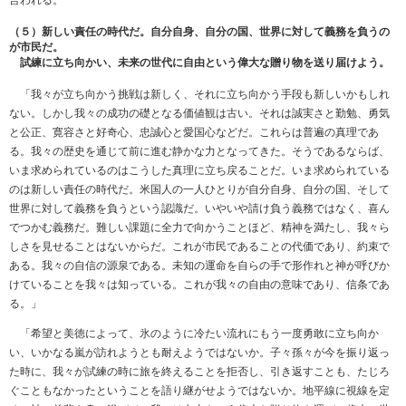
（５）新しい責任の時代だ。自分自身、自分の国、世界に対して義務を負うの
が市民だ。
試練に立ち向かい、未来の世代に自由という偉大な贈り物を送り届けよう。
「我々が立ち向かう挑戦は新しく、それに立ち向かう手段も新しいかもしれ
ない。しかし我々の成功の礎となる価値観は古い。それは誠実さと勤勉、勇気
と公正、寛容さと好奇心、忠誠心と愛国心などだ。これらは普遍の真理であ
る。我々の歴史を通じて前に進む静かな力となってきた。そうであるならば、
いま求められているのはこうした真理に立ち戻ることだ。いま求められている
のは新しい責任の時代だ。米国人の一人ひとりが自分自身、自分の国、そして
世界に対して義務を負うという認識だ。いやいや請け負う義務ではなく、喜ん
でつかむ義務だ。難しい課題に全力で向かうことほど、精神を満たし、我々ら
しさを見せることはないからだ。これが市民であることの代価であり、約束で
ある。我々の自信の源泉である。未知の運命を自らの手で形作れと神が呼びか
けていることを我々は知っている。これが我々の自由の意味であり、信条であ
る。」
「希望と美徳によって、氷のように冷たい流れにもう一度勇敢に立ち向か
い、いかなる嵐が訪れようとも耐えようではないか。子々孫々が今を振り返っ
た時に、我々が試練の時に旅を終えることを拒否し、引き返すことも、たじろ
ぐこともなかったということを語り継がせようではないか。地平線に視線を定