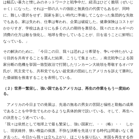
は幅広い暴力と憎しみのネットワークと戦争中だ。経済はひどく脆弱（ぜいじ
ゃく）になった。それは一部の人々の強欲と無責任の代償でもあるが、同時
に、難しい選択をせず、国家を新しい時代に準備してこなかった集団的な失敗
でもある。家は失われ、仕事は奪われ、企業は破綻した。健康保険はコストが
かかりすぎ、学校はあまりにも多くの人の期待を裏切る。我々のエネルギーの
消費の仕方は敵を強化し、地球を脅かしていることが、日を追うことに鮮明に
なっている。」
その解決のために、「今日この日、我々は恐れより希望を、争いや仲たがいよ
り目的を共有することを選んだ結果、こうして集まった。」南北戦争による国
家分断の危機を挙国一致型政治で打開したリンカーン大統領を尊敬するオバマ
氏が、民主党でも、共和党でもない超党派の団結したアメリカを訴えて勝利し
た価値観を推進することを表明している。
（２）世界一繁栄し、強い国であるアメリカは、再生の作業をもう一度始め
る。
アメリカの今日までの発展は、先達の無名の男女の苦闘と犠牲と勤勉の成果
であることを中学生でもわかるような具体的例で説いている。そして、再生へ
の決意をこう述べている。
「我々は依然として地球上で最も繁栄し、強い国家だ。・・（略）・・ しか
し、現状維持、狭い権益の保護、不快な決断を先送りする時代は間違いなく過
ぎ去った。今日から我々は立ち上がり、ほこりを振り払い、米国を再生する作