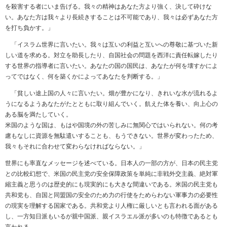
を殺害する者にいま告げる。我々の精神はあなた方より強く、決して砕けな
い。あなた方は我々より長続きすることは不可能であり、我々は必ずあなた方
を打ち負かす。」
「イスラム世界に言いたい。我々は互いの利益と互いへの尊敬に基づいた新
しい道を求める。対立を助長したり、自国社会の問題を西洋に責任転嫁したり
する世界の指導者に言いたい。あなたの国の国民は、あなたが何を壊すかによ
ってではなく、何を築くかによってあなたを判断する。」
「貧しい途上国の人々に言いたい。畑が豊かになり、きれいな水が流れるよ
うになるようあなたがたとともに取り組んでいく。飢えた体を養い、向上心の
ある脳を満たしていく。
米国のような国は、もはや国境の外の苦しみに無関心ではいられない。何の考
慮もなしに資源を無駄遣いすることも、もうできない。世界が変わったため、
我々もそれに合わせて変わらなければならない。」
世界にも率直なメッセージを述べている。日本人の一部の方が、日本の民主党
との比較幻想で、米国の民主党の安全保障政策を単純に非戦外交主義、絶対軍
縮主義と思うのは歴史的にも現実的にも大きな間違いである。米国の民主党も
共和党も、自国と同盟国の安全のため力の行使をためらわない軍事力の必要性
の現実を理解する国家である。共和党より人権に厳しいとも言われる面がある
し、一方知日派もいるが親中国派、親イスラエル派が多いのも特徴であるとも
言われる。