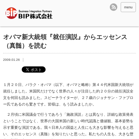
menu
オバマ新大統領『就任演説』からエッセンス
（真髄）を読む
2009.01.26
１月２０日、バラク・オバマ（以下、オバマと略称）第４４代米国新大統領が
就任しました。米国民だけでなく世界の人々が注目した約２０分の就任演説全
文を何回も読みました。スピーチライターが、２７歳のジョナサン・ファブロ
ー氏であるのも驚きです。皆様は、もう読みましたか。
２月頃に米国議会で行うであろう「施政演説」とは異なり、詳細な政策発表
ということではなく、世界の大国米国の新しい時代認識と価値観、基本姿勢を
示す重要な演説である。我々日本人の国益と人生にも大きな影響を与えると思
い、そのエッセンス（真髄）を知りたいと思った。私たちの人生も、大きな歴