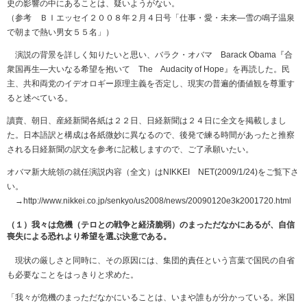
史の影響の中にあることは、疑いようがない。
（参考 ＢＩエッセイ２００８年２月４日号「仕事・愛・未来―雪の鳴子温泉
で朝まで熱い男女５５名」）
演説の背景を詳しく知りたいと思い、バラク・オバマ Barack Obama『合
衆国再生―大いなる希望を抱いて The Audacity of Hope』を再読した。民
主、共和両党のイデオロギー原理主義を否定し、現実の普遍的価値観を尊重す
ると述べている。
讀賣、朝日、産経新聞各紙は２２日、日経新聞は２４日に全文を掲載しまし
た。日本語訳と構成は各紙微妙に異なるので、後発で練る時間があったと推察
される日経新聞の訳文を参考に記載しますので、ご了承願いたい。
オバマ新大統領の就任演説内容（全文）はNIKKEI NET(2009/1/24)をご覧下さ
い。
→http://www.nikkei.co.jp/senkyo/us2008/news/20090120e3k2001720.html
（１）我々は危機（テロとの戦争と経済脆弱）のまっただなかにあるが、自信
喪失による恐れより希望を選ぶ決意である。
現状の厳しさと同時に、その原因には、集団的責任という言葉で国民の自省
も必要なことをはっきりと求めた。
「我々が危機のまっただなかにいることは、いまや誰もが分かっている。米国