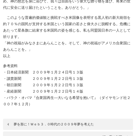
め、神の慈悲を身に浴びて、我々は自由をいう偉大な贈り物を運び、将来の世
代に安全に送り届けたということを。ありがとう。」
このような普遍的価値観と挑戦すべき米国像を表明する黒人初の新大統領を
約７０％の国民が支持する米国という国家の若さと偉大さに脱帽する。危機に
あたって星条旗に結束する米国民の姿を感じる。私も同盟国日本の一人として
祈ります。
「神の祝福がみなさまにあらんことを。そして、神の祝福がアメリカ合衆国に
あらんことを。」
以上
参考資料
・日本経済新聞 ２００９年１月２４日号１３版
・讀賣新聞 ２００９年１月２２日号１３版
・朝日新聞 ２００９年１月２２日号１３版
・産経新聞 ２００９年１月２２日号１４版
・バラク・オバマ『合衆国再生―大いなる希望を抱いて』（ダイヤモンド社２
００７年１２月）
夢を形に！Ｗｅｂ３．０時代の２００９年夢を考えた