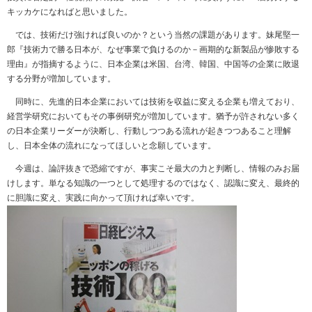
キッカケになればと思いました。
では、技術だけ強ければ良いのか？という当然の課題があります。妹尾堅一
郎『技術力で勝る日本が、なぜ事業で負けるのか－画期的な新製品が惨敗する
理由』が指摘するように、日本企業は米国、台湾、韓国、中国等の企業に敗退
する分野が増加しています。
同時に、先進的日本企業においては技術を収益に変える企業も増えており、
経営学研究においてもその事例研究が増加しています。猶予が許されない多く
の日本企業リーダーが決断し、行動しつつある流れが起きつつあること理解
し、日本全体の流れになってほしいと念願しています。
今週は、論評抜きで恐縮ですが、事実こそ最大の力と判断し、情報のみお届
けします。単なる知識の一つとして処理するのではなく、認識に変え、最終的
に胆識に変え、実践に向かって頂ければ幸いです。