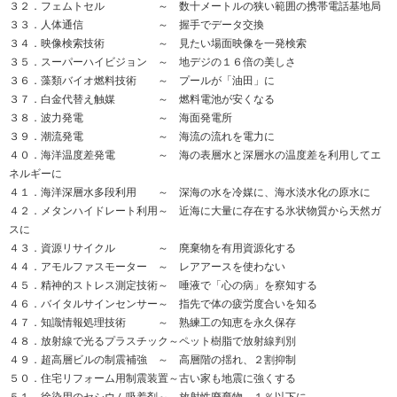
３２．フェムトセル ～ 数十メートルの狭い範囲の携帯電話基地局
３３．人体通信 ～ 握手でデータ交換
３４．映像検索技術 ～ 見たい場面映像を一発検索
３５．スーパーハイビジョン ～ 地デジの１６倍の美しさ
３６．藻類バイオ燃料技術 ～ プールが「油田」に
３７．白金代替え触媒 ～ 燃料電池が安くなる
３８．波力発電 ～ 海面発電所
３９．潮流発電 ～ 海流の流れを電力に
４０．海洋温度差発電 ～ 海の表層水と深層水の温度差を利用してエ
ネルギーに
４１．海洋深層水多段利用 ～ 深海の水を冷媒に、海水淡水化の原水に
４２．メタンハイドレート利用～ 近海に大量に存在する氷状物質から天然ガ
スに
４３．資源リサイクル ～ 廃棄物を有用資源化する
４４．アモルファスモーター ～ レアアースを使わない
４５．精神的ストレス測定技術～ 唾液で「心の病」を察知する
４６．バイタルサインセンサー～ 指先で体の疲労度合いを知る
４７．知識情報処理技術 ～ 熟練工の知恵を永久保存
４８．放射線で光るプラスチック～ペット樹脂で放射線判別
４９．超高層ビルの制震補強 ～ 高層階の揺れ、２割抑制
５０．住宅リフォーム用制震装置～古い家も地震に強くする