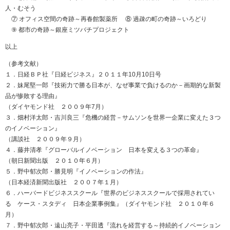
人・むそう
⑦ オフィス空間の奇跡～再春館製薬所 ⑧ 過疎の町の奇跡～いろどり
⑨ 都市の奇跡～銀座ミツバチプロジェクト
以上
（参考文献）
１．日経ＢＰ社『日経ビジネス』２０１１年10月10日号
２．妹尾堅一郎『技術力で勝る日本が、なぜ事業で負けるのか－画期的な新製
品が惨敗する理由』
（ダイヤモンド社 ２００９年7月）
３．畑村洋太郎・吉川良三『危機の経営－サムソンを世界一企業に変えた３つ
のイノベーション』
（講談社 ２００９年９月）
４．藤井清孝『グローバルイノベーション 日本を変える３つの革命』
（朝日新聞出版 ２０１０年６月）
５．野中郁次郎・勝見明『イノベーションの作法』
（日本経済新聞出版社 ２００７年１月）
６．ハーバードビジネススクール『世界のビジネススクールで採用されてい
る ケース・スタディ 日本企業事例集』（ダイヤモンド社 ２０１０年６
月）
７．野中郁次郎・遠山亮子・平田透『流れを経営する～持続的イノベーション