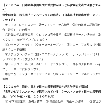
【２００７年 日本企業事例研究の重要性がやっと経営学研究者で理解が進ん
だ】
野中郁次郎・勝見明『イノベーションの作法』（日本経済新聞出版社 ２００
７年１月）
①マツダ ロードスター ②サントリー 伊右衛門 ③北の起業広場協同組
合（帯広） 北の屋台
④近畿大学水産研究所 クロマグロ完全養殖 ⑤新横浜ラーメン博物館 ⑥
ＫＤＤＩ auデザインプロジェクト
⑦シャープ ヘルシオ（ウォーターオーブン） ⑧ソニー フェリカ（非接
触ＩＣカード技術）
⑨ナチュラシシテムズ（旧ＮＴＴデータナレッジ） ナレッジサーバ（ナレ
ッジマネジメント支援システム）
⑩サッポロビール 第三のビール「ドラフトワン」 ⑪トヨタ自動車 ハイ
ブリッド車「二代目プルウス」
⑫はてな インターネットサービス ⑬サッカーＪリーグ アルビレックス
新潟
【２０１０年 海外、日本で日本企業事例研究が経営学研究で増加】
『世界のビジネススクールで採用されている ケース・スタディ日本企業事例
集』（ダイヤモンド社 ２０１０年６月）
① 松下電器産業：危機と変革 ② 日産自動車：再生への挑戦 ③ 富士フ