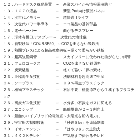
１２．ハードデスク稼動装置 ～ 産業スパイから情報漏洩防ぐ
１３．ＩＧＺＯ液晶 ～ 新型iPad向け液晶パネル
１４．次世代メモリー ～ 超快適ITライフ
１５．次世代パワー半導体 ～ エコ製品の基幹部品
１６．電子ペーパー ～ 曲がるデスプレー
１７．球体有機ELデスプレー～ 次世代の地球儀
１８．新製鉄法「COURSE50」～CO2を出さない製鉄法
１９．熱間プレスによる超高強度鋼板～硬くて柔らかい鉄板
２０．超高強度鋼管 ～ スカイツリーに使われた曲がらない鋼管
２１．フェロコークス ～ CO2を出さない鉄原料
２２．炭素繊維 ～ 軽くて強い「夢の素材」
２３．亜臨海生産技術 ～ 洗剤材料を超高速で生産
２４．ソープラス ～ ９９％再生プラスチック
２５．植物プラスチック ～ 石油不要、植物原料から生成するプラスチ
ック
２６．褐炭ガス化技術 ～ 水分多い石炭をガスに変える
２７．エコシップ ～ 船舶燃費が２～３割向上
２８．船舶のハイブリッド給電装置～太陽光を船内電力に
２９．宇宙船の制御技術 ～ 「秒速８㎞」を遠隔制御
３０．イオンエンジン ～ 「はやぶさ」の主動力
３１．４Ｋ２Ｋテレビ ～ 空気感まで伝わるテレビ