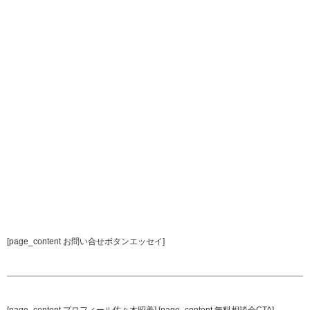
[page_content お問い合せボタンエッセイ]
[page_content プロフィール佐々木昭美] [page_content 無料相談会CTA]