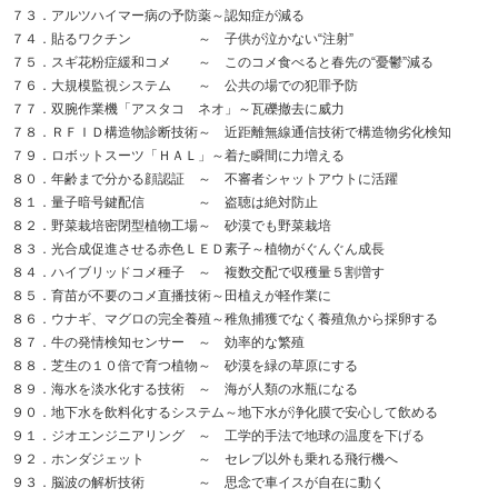
７３．アルツハイマー病の予防薬～認知症が減る
７４．貼るワクチン ～ 子供が泣かない“注射”
７５．スギ花粉症緩和コメ ～ このコメ食べると春先の“憂鬱”減る
７６．大規模監視システム ～ 公共の場での犯罪予防
７７．双腕作業機「アスタコ ネオ」～瓦礫撤去に威力
７８．ＲＦＩＤ構造物診断技術～ 近距離無線通信技術で構造物劣化検知
７９．ロボットスーツ「ＨＡＬ」～着た瞬間に力増える
８０．年齢まで分かる顔認証 ～ 不審者シャットアウトに活躍
８１．量子暗号鍵配信 ～ 盗聴は絶対防止
８２．野菜栽培密閉型植物工場～ 砂漠でも野菜栽培
８３．光合成促進させる赤色ＬＥＤ素子～植物がぐんぐん成長
８４．ハイブリッドコメ種子 ～ 複数交配で収穫量５割増す
８５．育苗が不要のコメ直播技術～田植えが軽作業に
８６．ウナギ、マグロの完全養殖～稚魚捕獲でなく養殖魚から採卵する
８７．牛の発情検知センサー ～ 効率的な繁殖
８８．芝生の１０倍で育つ植物～ 砂漠を緑の草原にする
８９．海水を淡水化する技術 ～ 海が人類の水瓶になる
９０．地下水を飲料化するシステム～地下水が浄化膜で安心して飲める
９１．ジオエンジニアリング ～ 工学的手法で地球の温度を下げる
９２．ホンダジェット ～ セレブ以外も乗れる飛行機へ
９３．脳波の解析技術 ～ 思念で車イスが自在に動く