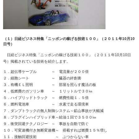
（１）日経ビジネス特集「ニッポンの稼げる技術１００」（２０１１年10月10
日号）
日経ビジネス特集「ニッポンの稼げる技術１００」（２０１１年10月10日
号）掲載されている技術を紹介します。
１．超伝導ケーブル ～ 電流量が２００倍
２．細胞シート ～ 臓器の絆創膏
３．有機ＥＬ照明 ～ 部屋を照らす魔法の板
４．低燃費のガソリン車 ～ １リットルで３０㎞
５．ハイブリッドトラック ～ 燃費性能１．５倍
６．燃料電池車 ～ 水素で走る環境車
７．ダンプトラックの無人制御システム～鉱山事故が大幅減
８．プラグインハイブリッド車～給油１回で３５００㎞
９．衝突回避テクノロジー ～ 事故を自動で防ぐ
１０．可変速機付き無断変速機～ 搭載すれば燃費１５％増し
１１．接触回避技術 ～ ぶつからない車