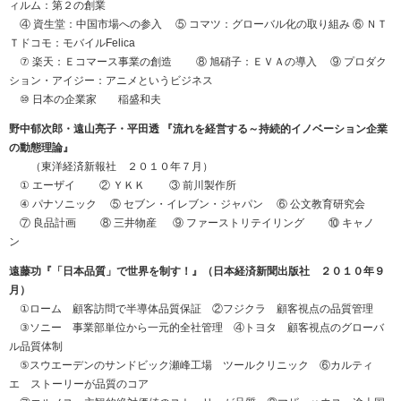
ィルム：第２の創業
④ 資生堂：中国市場への参入 ⑤ コマツ：グローバル化の取り組み ⑥ ＮＴ
Ｔドコモ：モバイルFelica
⑦ 楽天：Ｅコマース事業の創造 ⑧ 旭硝子：ＥＶＡの導入 ⑨ プロダク
ション・アイジー：アニメというビジネス
⑩ 日本の企業家 稲盛和夫
野中郁次郎・遠山亮子・平田透 『流れを経営する～持続的イノベーション企業
の動態理論』
（東洋経済新報社 ２０１０年７月）
① エーザイ ② ＹＫＫ ③ 前川製作所
④ パナソニック ⑤ セブン・イレブン・ジャパン ⑥ 公文教育研究会
⑦ 良品計画 ⑧ 三井物産 ⑨ ファーストリテイリング ⑩ キャノ
ン
遠藤功『「日本品質」で世界を制す！』（日本経済新聞出版社 ２０１０年９
月）
①ローム 顧客訪問で半導体品質保証 ②フジクラ 顧客視点の品質管理
③ソニー 事業部単位から一元的全社管理 ④トヨタ 顧客視点のグローバ
ル品質体制
⑤スウエーデンのサンドビック瀬峰工場 ツールクリニック ⑥カルティ
エ ストーリーが品質のコア