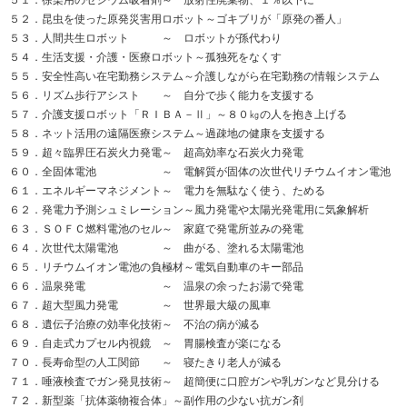
５１．徐染用のセシウム吸着剤～ 放射性廃棄物、１％以下に
５２．昆虫を使った原発災害用ロボット～ゴキブリが「原発の番人」
５３．人間共生ロボット ～ ロボットが孫代わり
５４．生活支援・介護・医療ロボット～孤独死をなくす
５５．安全性高い在宅勤務システム～介護しながら在宅勤務の情報システム
５６．リズム歩行アシスト ～ 自分で歩く能力を支援する
５７．介護支援ロボット「ＲＩＢＡ－Ⅱ」～８０㎏の人を抱き上げる
５８．ネット活用の遠隔医療システム～過疎地の健康を支援する
５９．超々臨界圧石炭火力発電～ 超高効率な石炭火力発電
６０．全固体電池 ～ 電解質が固体の次世代リチウムイオン電池
６１．エネルギーマネジメント～ 電力を無駄なく使う、ためる
６２．発電力予測シュミレーション～風力発電や太陽光発電用に気象解析
６３．ＳＯＦＣ燃料電池のセル～ 家庭で発電所並みの発電
６４．次世代太陽電池 ～ 曲がる、塗れる太陽電池
６５．リチウムイオン電池の負極材～電気自動車のキー部品
６６．温泉発電 ～ 温泉の余ったお湯で発電
６７．超大型風力発電 ～ 世界最大級の風車
６８．遺伝子治療の効率化技術～ 不治の病が減る
６９．自走式カプセル内視鏡 ～ 胃腸検査が楽になる
７０．長寿命型の人工関節 ～ 寝たきり老人が減る
７１．唾液検査でガン発見技術～ 超簡便に口腔ガンや乳ガンなど見分ける
７２．新型薬「抗体薬物複合体」～副作用の少ない抗ガン剤