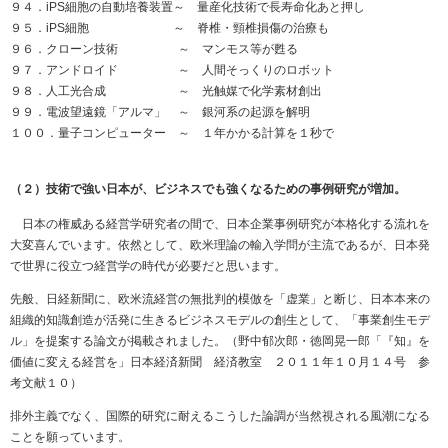
９４．iPS細胞の自動培養装置～ 量産化技術で長寿命化あと押し
９５．iPS細胞 ～ 脊椎・頸椎損傷の治療も
９６．クローン技術 ～ マンモス等が甦る
９７．アンドロイド ～ 人間そっくりのロボット
９８．人工光合成 ～ 光触媒で化学素材創出
９９．電波望遠鏡「アルマ」 ～ 銀河系の起源を解明
１００．量子コンピューター ～ １年かかる計算を１秒で
（２）技術で強い日本が、ビジネスでも強くなるための事例研究が増加。
日本の権威ある経営学研究者の間で、日本企業事例研究が本格化する流れを
大変喜んでいます。依然として、欧米理論の輸入学問が主流であるが、日本発
で世界に役立つ経営学の時代が必要だと思います。
先般、日経新聞に、欧米流経営の無批判的模倣を「虚業」と断じ、日本本来の
組織的知識創造が活発に生きるビジネスモデルの創生として、「事業創生モデ
ル」を提案する論文が掲載されました。（野中郁次郎・徳岡晃一郎「『知』を
価値に変える経営を」日本経済新聞 経済教室 ２０１１年１０月１４号 参
考文献１０）
排外主義でなく、国際的研究に耐えるこうした論調が当然視される風潮になる
ことを願っています。