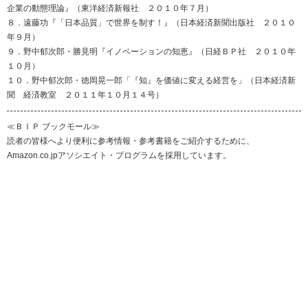
企業の動態理論』（東洋経済新報社 ２０１０年７月）
８．遠藤功『「日本品質」で世界を制す！』（日本経済新聞出版社 ２０１０
年９月）
９．野中郁次郎・勝見明『イノベーションの知恵』（日経ＢＰ社 ２０１０年
１０月）
１０．野中郁次郎・徳岡晃一郎「『知』を価値に変える経営を」（日本経済新
聞 経済教室 ２０１１年１０月１４号）
≪ＢＩＰ ブックモール≫
読者の皆様へより便利に参考情報・参考書籍をご紹介するために、
Amazon.co.jpアソシエイト・プログラムを採用しています。