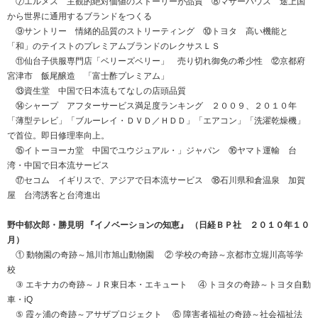
⑦エルメス 主観的絶対価値のストーリーが品質 ⑧マザーハウス 途上国
から世界に通用するブランドをつくる
⑨サントリー 情緒的品質のストリーティング ⑩トヨタ 高い機能と
「和」のテイストのプレミアムブランドのレクサスＬＳ
⑪仙台子供服専門店「ベリーズベリー」 売り切れ御免の希少性 ⑫京都府
宮津市 飯尾醸造 「富士酢プレミアム」
⑬資生堂 中国で日本流もてなしの店頭品質
⑭シャープ アフターサービス満足度ランキング ２００９、２０１０年
「薄型テレビ」「ブルーレイ・ＤＶＤ／ＨＤＤ」「エアコン」「洗濯乾燥機」
で首位。即日修理率向上。
⑮イトーヨーカ堂 中国でユウジュアル・」ジャパン ⑯ヤマト運輸 台
湾・中国で日本流サービス
⑰セコム イギリスで、アジアで日本流サービス ⑱石川県和倉温泉 加賀
屋 台湾誘客と台湾進出
野中郁次郎・勝見明 『イノベーションの知恵』 （日経ＢＰ社 ２０１０年１０
月）
① 動物園の奇跡～旭川市旭山動物園 ② 学校の奇跡～京都市立堀川高等学
校
③ エキナカの奇跡～ＪＲ東日本・エキュート ④ トヨタの奇跡～トヨタ自動
車・iQ
⑤ 霞ヶ浦の奇跡～アサザプロジェクト ⑥ 障害者福祉の奇跡～社会福祉法