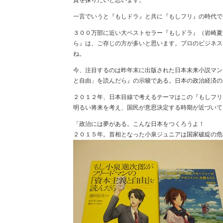
質を探りたいと思います。
一言でいうと『もしドラ』と共に『もしフリ』の時代で
３００万部に近い大ベストセラー『もしドラ』（岩崎夏
ら』は、ご存じの方が多いと思います。プロのビジネス
ね。
今、注目するのは昨年末に出版された日本未来小説マン
と自由」を読んだら』の示唆である。日本の政治経済の
２０１２年、日本目線で考えるテーマはこの『もしフリ
明るい将来を考え、国民が意思決定する時期が近づいて
「政治には夢がある。こんな日本をつくろうよ！
２０１５年。首相となった小泉ジュニアは国家破綻の危