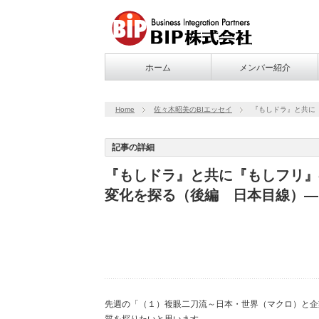
ホーム
メンバー紹介
Home
佐々木昭美のBIエッセイ
『もしドラ』と共に
記事の詳細
『もしドラ』と共に『もしフリ』
変化を探る（後編 日本目線）―
先週の「（１）複眼二刀流～日本・世界（マクロ）と企