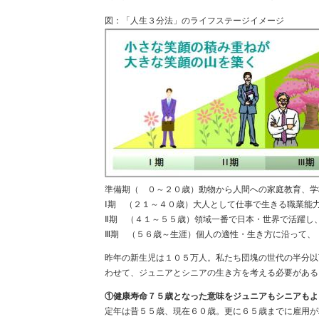
図：「人生３分法」のライフステージイメージ
準備期（ ０～２０歳）動物から人間への家庭教育、学
Ⅰ期 （２１～４０歳）大人として仕事で生きる職業能
Ⅱ期 （４１～５５歳）領域一番で日本・世界で活躍し
Ⅲ期 （５６歳～生涯）個人の適性・生き方に沿って
昨年の新生児は１０５万人。私たち団塊の世代の半分以
わせて、ジュニアとシニアの生き方を考える必要がある
①健康寿命７５歳となった意味をジュニアもシニアもよ
定年は昔５５歳、現在６０歳。更に６５歳までに雇用が