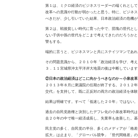
第１は、ミクロ経済のビジネスリーダーの端くれとして
改革への意識や行動が弱かったと思う。特に、ビジネス
べきだが、少し引いていた結果、日本政治経済の危機が
第２は、戦後貧しい時代に育った中で、団塊の世代とし
ない子供や孫の世代をどこまで考えてきたのだろうかと
讐もする。
端的に言うと、ビジネスマンと共にステイツマンであれ
その問題意識から、２０１０年「政治経済を学び、考え
３．１１宮城県沖太平洋岸大地震の後は中断しています
②日本の政治経済はどこに向かうべきなのか～小泉改革
２０１３年８月に衆議院の任期が終了する。２０１２年
交代」を支持して、既に正反対の両方の政治経済を体験
結果は明確です。すべて「低迷した２０年」ではない。
過去の自民党政権と決別したデフレ化の小泉改革時代は
去２０年の中で唯一経済成長し、失業率も改善した。基
民主党の多く、自民党の半分、多くのメディアが「格差
拡大」は止まり、「グローバル競争」「世代間格差」の