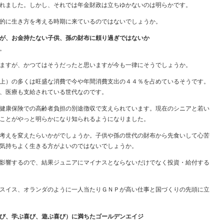
れました。しかし、それでは年金財政は立ちゆかないのは明らかです。
的に生き方を考える時期に来ているのではないでしょうか。
が、お金持たない子供、孫の財布に頼り過ぎではないか
。
ますが、かつてはそうだったと思いますが今も一律にそうでしょうか。
上）の多くは旺盛な消費で今や年間消費支出の４４％を占めているそうです。
、医療も支給されている世代なのです。
健康保険での高齢者負担の別途徴収で支えられています。現在のシニアと若い
ことがやっと明らかになり知られるようになりました。
考えを変えたらいかがでしょうか。子供や孫の世代の財布から先食いして心苦
気持ちよく生きる方がよいのではないでしょうか。
影響するので、結果ジュニアにマイナスとならないだけでなく投資・給付する
スイス、オランダのように一人当たりＧＮＰが高い仕事と国づくりの先頭に立
び、学ぶ喜び、遊ぶ喜び）に満ちたゴールデンエイジ