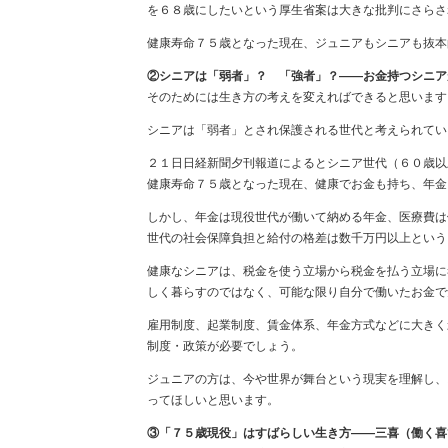
を６８歳にしたいという厚生省案は大きな批判にさらさ
健康寿命７５歳となった現在、ジュニアもシニアも抜本
②シニアは「弱者」？ 「強者」？――お金持つシニア
そのためには生き方の考えを変えればできると思います
シニアは「弱者」とされ保護される世代と考えられてい
２１日日経新聞夕刊報道によるとシニア世代（６０歳以
健康寿命７５歳となった現在、健康でお金も持ち、年金
しかし、年金は現役世代が働いて納める年金、医療費は
世代の社会保障負担と給付の格差は数千万円以上という
健康なシニアは、税金を使う立場から税金を払う立場に
しく暮らすのではなく、可能な限り自分で働いたお金で
雇用制度、起業制度、賃金体系、年金方式などに大きく
制度・政策が必要でしょう。
ジュニアの方は、今や世界が舞台という現実を理解し、
ってほしいと思います。
③「７５歳現役」はすばらしい生き方――三喜（働く喜