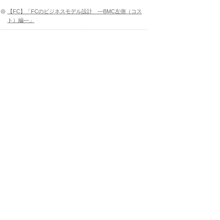
【FC】「FCのビジネスモデル設計 ―BMC左側（コス
ト）編―」