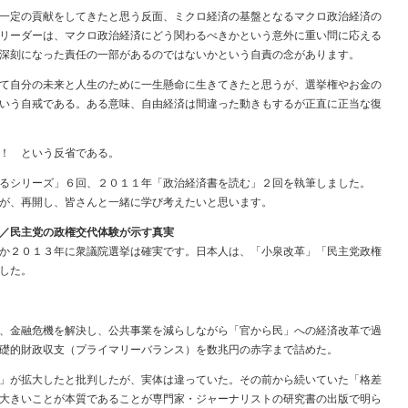
一定の貢献をしてきたと思う反面、ミクロ経済の基盤となるマクロ政治経済の
リーダーは、マクロ政治経済にどう関わるべきかという意外に重い問に応える
深刻になった責任の一部があるのではないかという自責の念があります。
て自分の未来と人生のために一生懸命に生きてきたと思うが、選挙権やお金の
いう自戒である。ある意味、自由経済は間違った動きもするが正直に正当な復
！ という反省である。
るシリーズ」６回、２０１１年「政治経済書を読む」２回を執筆しました。
が、再開し、皆さんと一緒に学び考えたいと思います。
／民主党の政権交代体験が示す真実
か２０１３年に衆議院選挙は確実です。日本人は、「小泉改革」「民主党政権
した。
、金融危機を解決し、公共事業を減らしながら「官から民」への経済改革で過
礎的財政収支（プライマリーバランス）を数兆円の赤字まで詰めた。
」が拡大したと批判したが、実体は違っていた。その前から続いていた「格差
大きいことが本質であることが専門家・ジャーナリストの研究書の出版で明ら