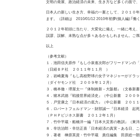
文明の発展、政治経済の未来、生き方など多くの面で、
日本人の新しい生き方、幸福の一案として、２０１０年
ます。（詳細は 2010/01/12 2010年初夢(個人編
２０１２年初頭に当たり、大変化に備え、一緒に考え、
誤謬、誤解、未熟な点が多々あるかもしれません。ご厚
以上
（参考文献）
１．池田信夫原作『もし小泉進次郎がフリードマンの「
（日経ＢＰ社 ２０１１年１１月 ）
２．岩崎夏海『もし高校野球の女子マネジャーがドラッ
（ダイヤモンド社 ２００９年１２月）
３．橋本徹・堺屋太一『体制維新－大阪都』（文春新書
４．猪木武徳『戦後世界経済史』（中公新書 ２００９
５．戸堂康之『日本経済の底力』（中公新書 ２０１１
６．ロバートフェルドマン・財部誠一『日本経済 起死
（ＰＨＰビジネス新書 ２０１２年１月）
７．竹中平蔵・船橋洋一編『日本大災害の教訓』（東洋
８．辛坊治郎・辛坊正喜「日本経済の真実－ある日、こ
９．著者 榊原英資・竹中平蔵 責任編集 田原総一