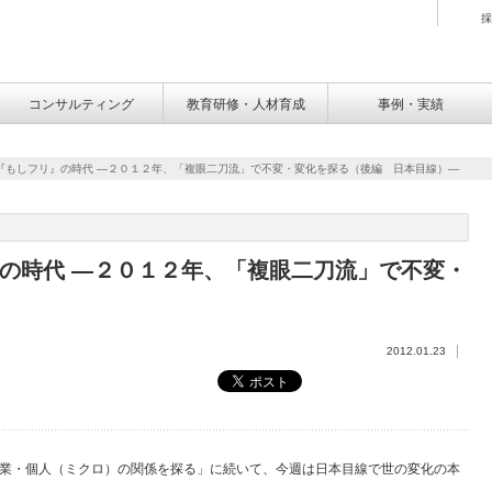
採
コンサルティング
教育研修・人材育成
事例・実績
『もしフリ』の時代 ―２０１２年、「複眼二刀流」で不変・変化を探る（後編 日本目線）―
の時代 ―２０１２年、「複眼二刀流」で不変・
2012.01.23
業・個人（ミクロ）の関係を探る」に続いて、今週は日本目線で世の変化の本