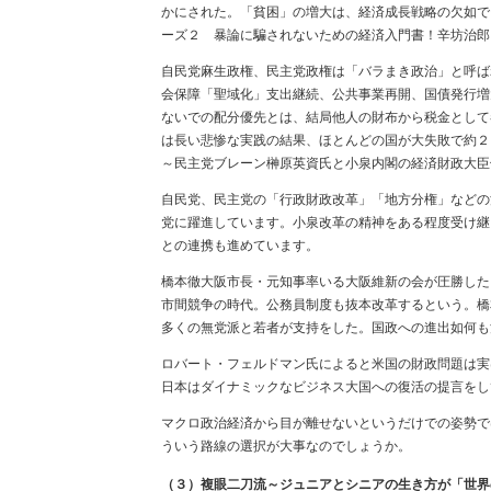
かにされた。「貧困」の増大は、経済成長戦略の欠如でもた
ーズ２ 暴論に騙されないための経済入門書！辛坊治郎
自民党麻生政権、民主党政権は「バラまき政治」と呼ば
会保障「聖域化」支出継続、公共事業再開、国債発行増
ないでの配分優先とは、結局他人の財布から税金として
は長い悲惨な実践の結果、ほとんどの国が大失敗で約２０年
～民主党ブレーン榊原英資氏と小泉内閣の経済財政大臣
自民党、民主党の「行政財政改革」「地方分権」などの
党に躍進しています。小泉改革の精神をある程度受け継
との連携も進めています。
橋本徹大阪市長・元知事率いる大阪維新の会が圧勝した
市間競争の時代。公務員制度も抜本改革するという。橋
多くの無党派と若者が支持をした。国政への進出如何も
ロバート・フェルドマン氏によると米国の財政問題は実
日本はダイナミックなビジネス大国への復活の提言をし
マクロ政治経済から目が離せないというだけでの姿勢で
ういう路線の選択が大事なのでしょうか。
（３）複眼二刀流～ジュニアとシニアの生き方が「世界