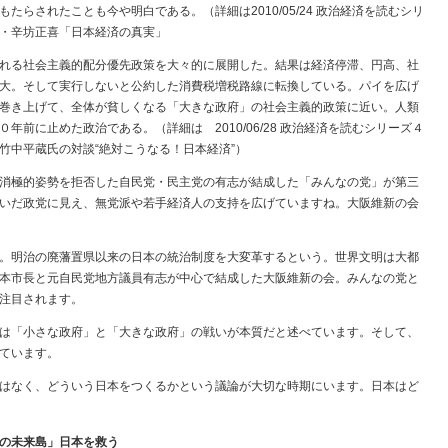
らされたことも今や明白である。（詳細は2010/05/24 政治経済を読むシリ
・辛坊正喜「日本経済の真実」
れる社会主義的配分優先政策を大々的に展開した。結果は経済停滞、円高、社
大。そして実行しないと公約した消費税増税路線に転換している。パイを広げ
巻き上げて、全体が貧しくなる「大きな政府」の社会主義的政策に近い。人類
前に止めた政治である。（詳細は 2010/06/28 政治経済を読むシリーズ４
竹中平蔵氏の対談“絶対こうなる！日本経済”）
消極的姿勢を拒否した自民党・民主党の有志が結成した「みんなの党」が第三
いだ政党に見え、無党派や若手経済人の支持を広げていますね。大阪維新の会
。明治の廃藩置県以来の日本の統治制度を大変革するという。世界文明は大都
本市長と元自民党地方議員有志が中心で結成した大阪維新の会。みんなの党と
注目されます。
は「小さな政府」と「大きな政府」の戦いが本質だと述べています。そして、
ています。
はなく、どういう日本をつくるかという議論が大切な時期にいます。日本はど
の未来島」日本を救う