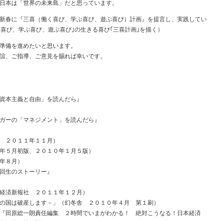
日本は「世界の未来島」だと思っています。
新春に『三喜（働く喜び、学ぶ喜び、遊ぶ喜び）計画』を提言し、実践してい
):｢働く喜び、学ぶ喜び、遊ぶ喜び｣の生きる喜び｢三喜計画｣を描く）
準備を進めたいと思います。
誼、ご指導、ご意見を賜れば幸いです。
資本主義と自由」を読んだら』
ガーの「マネジメント」を読んだら』
 ２０１１年１１月）
年５月初版、２０１０年１月５版）
年８月）
回生のストーリー』
経済新報社 ２０１１年１２月）
の国は破産します－」（幻冬舎 ２０１０年４月 第１刷）
朗『田原総一朗責任編集 ２時間でいまがわかる！ 絶対こうなる！日本経済