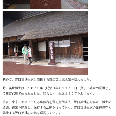
初めて、野口英世生家と隣接する野口英世記念館を訪ねました。
野口英世博士は、１８７６年（明治９年）１１月９日、貧しい農家の長男とし
て猪苗代町で生まれました。間もなく、生誕１３５年を迎えます。
現在、東京・新宿に主たる事務所を置く財団法人 野口英世記念会が、博士の
遺徳、偉業を顕彰し、保存する活動を行っており、野口英世生家の維持保存と
隣接する野口英世記念館を運営しています。