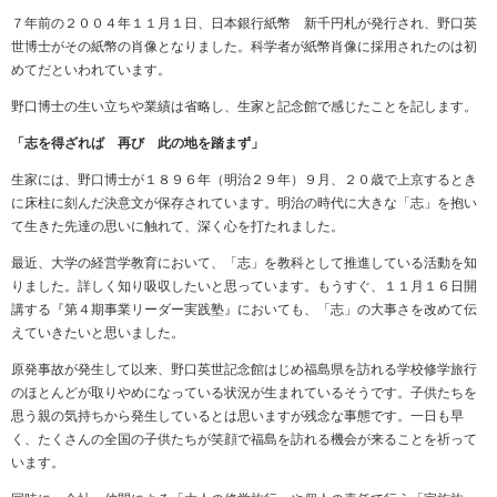
７年前の２００４年１１月１日、日本銀行紙幣 新千円札が発行され、野口英
世博士がその紙幣の肖像となりました。科学者が紙幣肖像に採用されたのは初
めてだといわれています。
野口博士の生い立ちや業績は省略し、生家と記念館で感じたことを記します。
「志を得ざれば 再び 此の地を踏まず」
生家には、野口博士が１８９６年（明治２９年）９月、２０歳で上京するとき
に床柱に刻んだ決意文が保存されています。明治の時代に大きな「志」を抱い
て生きた先達の思いに触れて、深く心を打たれました。
最近、大学の経営学教育において、「志」を教科として推進している活動を知
りました。詳しく知り吸収したいと思っています。もうすぐ、１１月１６日開
講する『第４期事業リーダー実践塾』においても、「志」の大事さを改めて伝
えていきたいと思いました。
原発事故が発生して以来、野口英世記念館はじめ福島県を訪れる学校修学旅行
のほとんどが取りやめになっている状況が生まれているそうです。子供たちを
思う親の気持ちから発生しているとは思いますが残念な事態です。一日も早
く、たくさんの全国の子供たちが笑顔で福島を訪れる機会が来ることを祈って
います。