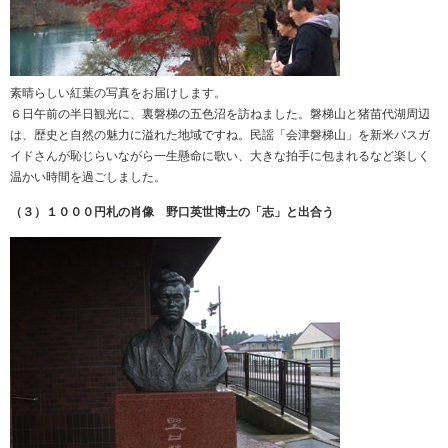
素晴らしい紅葉の写真をお届けします。
６日午前の半日観光に、裏磐梯の五色沼を訪ねました。磐梯山と猪苗代湖周辺
は、歴史と自然の魅力に溢れた地域ですね。民謡「会津磐梯山」を新米バスガ
イドさんが恥じらいながら一生懸命に歌い、大きな拍手に包まれるなど楽しく
温かい時間を過ごしました。
（３）１０００円札の肖像 野口英世博士の「志」と出合う