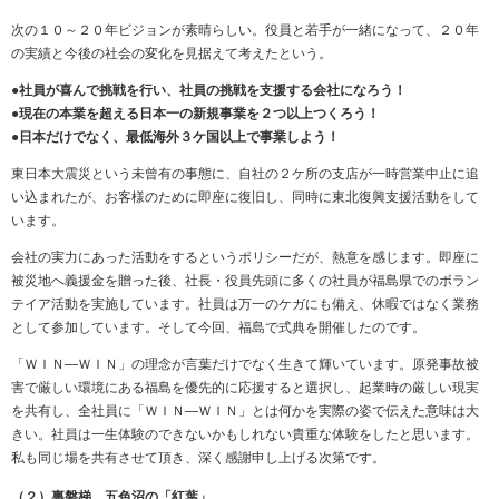
次の１０～２０年ビジョンが素晴らしい。役員と若手が一緒になって、２０年
の実績と今後の社会の変化を見据えて考えたという。
●社員が喜んで挑戦を行い、社員の挑戦を支援する会社になろう！
●現在の本業を超える日本一の新規事業を２つ以上つくろう！
●日本だけでなく、最低海外３ケ国以上で事業しよう！
東日本大震災という未曾有の事態に、自社の２ケ所の支店が一時営業中止に追
い込まれたが、お客様のために即座に復旧し、同時に東北復興支援活動をして
います。
会社の実力にあった活動をするというポリシーだが、熱意を感じます。即座に
被災地へ義援金を贈った後、社長・役員先頭に多くの社員が福島県でのボラン
テイア活動を実施しています。社員は万一のケガにも備え、休暇ではなく業務
として参加しています。そして今回、福島で式典を開催したのです。
「ＷＩＮ―ＷＩＮ」の理念が言葉だけでなく生きて輝いています。原発事故被
害で厳しい環境にある福島を優先的に応援すると選択し、起業時の厳しい現実
を共有し、全社員に「ＷＩＮ―ＷＩＮ」とは何かを実際の姿で伝えた意味は大
きい。社員は一生体験のできないかもしれない貴重な体験をしたと思います。
私も同じ場を共有させて頂き、深く感謝申し上げる次第です。
（２）裏磐梯 五色沼の「紅葉」