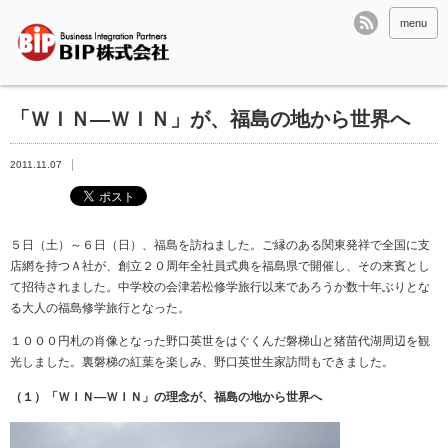
menu
「ＷＩＮ―ＷＩＮ」が、福島の地から世界へ
2011.11.07
５日（土）～６日（日）、福島を訪ねました。ご縁のある関東発祥で全国に支
店網を持つＡ社が、創立２０周年全社員式典を福島県で開催し、その来賓とし
て招待されました。中学校の会津若松修学旅行以来であろうか数十年ぶりとな
る大人の福島修学旅行となった。
１０００円札の肖像となった野口英世をはぐくんだ磐梯山と猪苗代湖周辺を観
光しました。裏磐梯の紅葉を楽しみ、野口英世生家訪問もできました。
（１）「ＷＩＮ―ＷＩＮ」の理念が、福島の地から世界へ