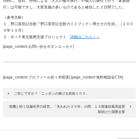
同時に、会社、仲間による「大人の修学旅行」や個人の責任で行う「家族旅
行」は可能ですし、大変意義の多いものであると確信した２日間でした。
（参考文献）
１．野口英世記念館『野口英世記念館ガイドブック～博士その生涯』（２００
９年１０月）
２．ＢＩＰ東北復興支援プロジェクト
詳細はこちら＞＞
[page_content お問い合せボタンエッセイ]
[page_content プロフィール佐々木昭美] [page_content 無料相談会CTA]
ご存じですか？「ニッポンの稼げる技術１００」
危機と戦う信越化学の経営。「失われた２０年」の間、１３期連続最高益更
新続けた国際企業