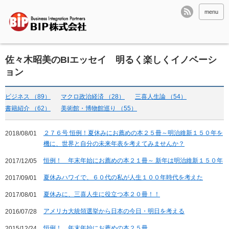
menu
佐々木昭美のBIエッセイ 明るく楽しくイノベーシ
ョン
ビジネス （89）
マクロ政治経済 （28）
三喜人生論 （54）
書籍紹介 （62）
美術館・博物館巡り （55）
２７６号 恒例！夏休みにお薦めの本２５冊～明治維新１５０年を
2018/08/01
機に、世界と自分の未来年表を考えてみませんか？
恒例！ 年末年始にお薦めの本２１冊～ 新年は明治維新１５０年
2017/12/05
夏休みハワイで、６０代の私が人生１００年時代を考えた
2017/09/01
夏休みに、三喜人生に役立つ本２０冊！！
2017/08/01
アメリカ大統領選挙から日本の今日・明日を考える
2016/07/28
恒例！ 年末年始にお薦めの本２５冊
2015/12/24