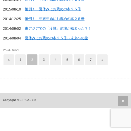
恒例！ 夏休みにお薦めの本２５冊
2015/08/10
恒例！ 年末年始にお薦めの本２５冊
2014/12/25
東アジアでの「冷戦」崩壊が始まった？！
2014/09/02
夏休みにお薦めの本２５冊～未来への旅
2014/08/04
PAGE NAVI
«
1
2
3
4
5
6
7
»
ペ
Copyright © BIP Co., Ltd