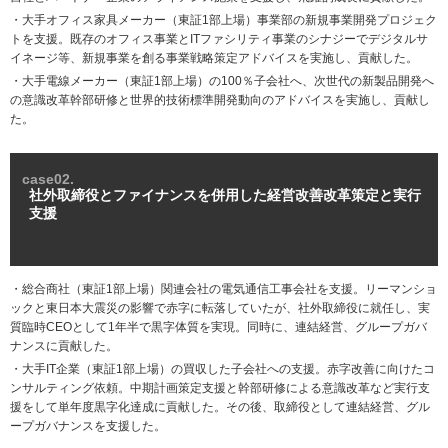
・大手オフィス家具メーカー（東証1部上場）事業部の新規事業開発プロジェク
トを支援。既存のオフィス事業とITファシリティ事業のシナジーでデジタルサ
イネージ等、新規事業を創る事業戦略策定アドバイスを実施し、貢献した。
・大手電線メーカー（東証1部上場）の100％子会社へ、次世代の新製品開発へ
の意識改革幹部研修と世界的技術標準開発動向のアドバイスを実施し、貢献し
た。
case02.
社外取締役とファイナンスを併用した経営改善改革策定と実行
支援
・総合商社（東証1部上場）関連会社の電気通信工事会社を支援。リーマンショ
ックと東日本大震災の影響で赤字に転落していたが、社外取締役に就任し、実
質臨時CEOとして1年半で黒字体質を実現。同時に、連結経営、グループガバ
ナンスに貢献した。
・大手IT企業（東証1部上場）の買収した子会社への支援。赤字改善に向けたコ
ンサルティング依頼。中期計画策定支援と幹部研修による意識改革など実行支
援をして単年度黒字化達成に貢献した。その後、取締役として連結経営、グル
ープガバナンスを支援した。