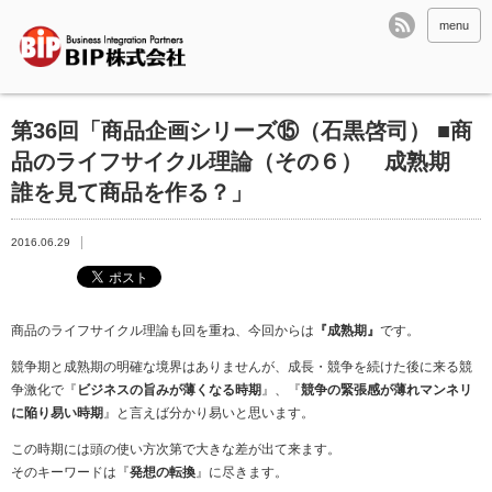
menu
第36回「商品企画シリーズ⑮（石黒啓司） ■商
品のライフサイクル理論（その６） 成熟期
誰を見て商品を作る？」
2016.06.29
商品のライフサイクル理論も回を重ね、今回からは
『
成熟期
』
です。
競争期と成熟期の明確な境界はありませんが、成長・競争を続けた後に来る競
争激化で『
ビジネスの旨みが薄くなる時期
』、『
競争の緊張感が薄れマンネリ
に陥り易い時期
』と言えば分かり易いと思います。
この時期には頭の使い方次第で大きな差が出て来ます。
そのキーワードは『
発想の転換
』に尽きます。