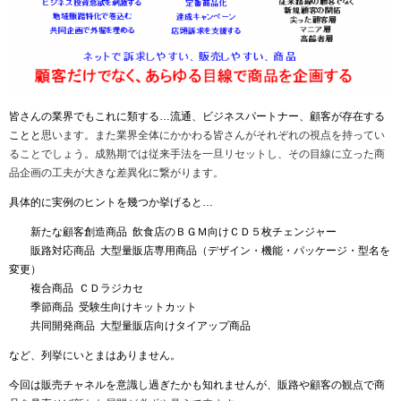
皆さんの業界でもこれに類する
…
流通、ビジネスパートナー、顧客が存在する
ことと
思います。また業界全体にかかわる皆さんがそれぞれの視点を持ってい
ることでしょう。成熟期では従来手法を一旦リセットし、その目線に立った商
品企画の工夫が大きな差異化に繋がります。
具体的に実例のヒントを幾つか挙げると
…
新たな顧客創造商品
飲食店のＢＧＭ向けＣＤ５枚チェンジャー
販路対応商品
大型量販店専用商品（デザイン・機能・パッケージ・型名を
変更）
複合商品
ＣＤラジカセ
季節商品
受験生向けキットカット
共同開発商品
大型量販店向けタイアップ商品
など、列挙にいとまはありません。
今回は販売チャネルを意識し過ぎたかも知れませんが、販路や顧客の観点で商