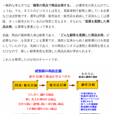
一般的な考え方では『
顧客の視点で商品企画する
』…が優等生の答えなのでし
ょうね。でも、Ｂ２Ｃのビジネスとは言え、直販体制で顧客と接している企業
などほぼ皆無です。通常は問屋・販売会社・販売店を経由して店頭もしくは通
販、ネット販売されているのが現実と言えます。すなわち『
流通を意識した商
品企画
』も重要な要素となって来ます。
勿論、商品の最終購入者は顧客であり、『
どんな顧客を意識した商品企画
』が
必要なのか…を見直すことも重要です。漫然と従来から続く顧客層だけを前提
にしていたのでは、先細りであり、その商品ビジネスは漫然と衰退期を迎える
だけなので、新しい顧客創造を意識した商品企画が求められます。
これらを整理したのが次のチャートです。