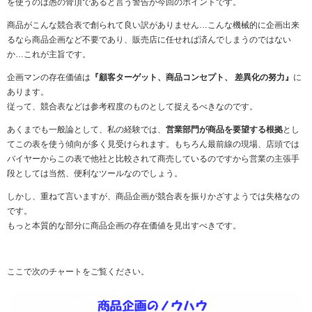
を使うのは愚の骨頂であると言う警告が今回のポイントです。
商品がこんな競合表で創られて良い訳がありません…こんな機械的に企画出来
るなら商品企画など不要であり、販売店に任せれば済んでしまうのではない
か…これが主旨です。
企画マンの存在価値は
『
顧客ターゲット、商品コンセプト、 差異化の努力
』
に
あります。
従って、競合表などは参考程度のものとして捉えるべきなのです。
あくまでも一般論として、私の経験では、
営業部門が商品を要望する根拠
とし
てこの表を使う傾向が多く見受けられます。もちろん最前線の現場、店頭では
バイヤーからこの表で他社と比較されて商売しているのですから営業の主張手
段としては当然、便利なツールなのでしょう。
しかし、重ねて言いますが、商品企画が競合表を振りかざすようでは失格なの
です。
もっと本質的な部分に商品企画の存在価値を見出すべきです。
ここで次のチャートをご覧ください。