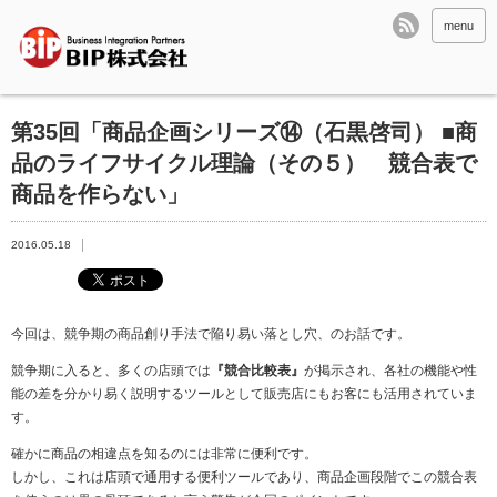
menu
第35回「商品企画シリーズ⑭（石黒啓司） ■商
品のライフサイクル理論（その５） 競合表で
商品を作らない」
2016.05.18
今回は、競争期の商品創り手法で陥り易い落とし穴、のお話です。
競争期に入ると、多くの店頭では
『
競合比較表
』
が掲示され、各社の機能や性
能の差を分かり易く説明するツールとして販売店にもお客にも活用されていま
す。
確かに商品の相違点を知るのには非常に便利です。
しかし、これは店頭で通用する便利ツールであり、商品企画段階でこの競合表