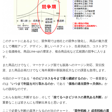
このチャートにあるように、競争期では他社との競争が激化し、商品の魅力度
として機能アップ、デザイン、新しいベネフィット、生産供給力、コストダウ
ンと低価格化、商品Line-upの豊富さ、複合商品化など広範囲の競争に入りま
す。
また商品だけでなく、マーケティング面でも販路へのマージン対応、宣伝投
資、また商品企画だけでなく海外展開や新販路拡大などの課題も急増します。
今回のテーマである『
そのビジネスを今まで通り継続するのか
』で一番重要な
のは『
いつまで利益を刈り取れるのか
』であり『
価格の過当競争＝共倒れ
』か
らの脱却なのです。
これらを如何に判断するか…そして『
捨てるべきビジネスの勇気ある判断
』が
重要なことは皆さんにも理解出来ると思います。
ここで必要な判断の基準となるのが次のチャート、『
競争戦略 と 成長戦略の選