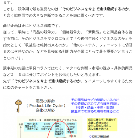
ます。
しかし、競争期で最も重要なのは『
そのビジネスを今まで通り継続するのか
』
と言う戦略面での大きな判断であることを頭に置くべきです。
商品企画は正にビジネス戦略です。
従って、単純に『商品の競争力』『価格競争力』『新機能』など商品自体を論
ずる前に、そのビジネスをマクロに捉えて『今後何年続くビジネスなのか』を
始めとして『収益性は維持出来るのか』『他のシステム、フォーマットに切替
るのは何時なのか』などを見極める判断力が企業にとって最も重要だと言うこ
となのです。
競争期のお話は単発コラムではなく、マクロな判断～市場の読み～具体的商品
など２，３回に分けてポイントをお伝えしたいと考えます。
先ず『
そのビジネスを今まで通り継続するのか
』をイメージしやすくするため
に次のチャートをご覧下さい。