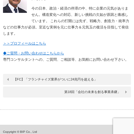
今の日本、政治・経済の停滞の中、特に企業の元気がありま
せん。構造変化への対応、新しい挑戦の欠如が原因と痛感し
ています。 これらの打開には先ず、戦略力、創造力・統率力
などの仕事力が必須。至近な実例を元に仕事力＆元気玉の復活を目指して発信
します。
＞＞プロフィールはこちら
◆ご質問・お問い合わせはこちらから
専門コンサルタントへの、ご質問、ご相談等、お気軽にお問い合わせ下さい。
【FC】「フランチャイズ業界がついに24兆円を超える」
第18回「会社の未来を創る事業承継」
ペ
Copyright © BIP Co., Ltd