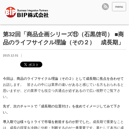
menu
第32回「商品企画シリーズ⑪（石黒啓司） ■商
品のライフサイクル理論（その２） 成長期」
2015.12.01
今回は、商品のライフサイクル理論（その２）として成長期に焦点を合わせて
お話します。 皆さんの中には業界の違いがあると感じている方もおられると
思いますが、どの業界でも役立つ共通点が必ずあるので広い視野でご覧下さ
い。
先ず、次のチャートで
『
成長期の位置付け
』
を改めてイメージしてみて下さ
い。
導入期では様々なトライで市場を創造するのが肝でした。
成長期で重要なこと
は、成長の現実を冷静に分析・判断するのが一番重要です。果たして本当に成