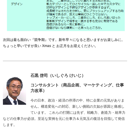
次回は最も面白い
『
競争期
』
です。新年早々になると思いますがお楽しみに。
ちょっと早いですが良い
Xmas
と お正月をお迎えください。
石黒 啓司（いしぐろ けいじ）
コンサルタント（商品企画、マーケティング、仕事
力改革）
今の日本、政治・経済の停滞の中、特に企業の元気がありま
せん。構造変化への対応、新しい挑戦の欠如が原因と痛感し
ています。 これらの打開には先ず、戦略力、創造力・統率力
などの仕事力が必須。至近な実例を元に仕事力＆元気玉の復活を目指して発信
します。