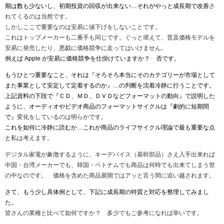
期は数も少ないし、初期投資の回収が出来ない
…
それがやっと成長期で改善
さ
れてくるのは当然です。
しかしここで重要なのは安易に値下げをしないことです。
これはトップメーカーも二番手も同じです。ぐっと堪えて、普及価格モデルを
安易に発売したり、悪戯に価格競争に走ってはいけません。
例えば
Apple
が安易に価格競争を仕掛けていますか？ 否です。
もうひとつ重要なこと、それは
『
そろそろ本当にそのカテゴリーが市場として
また事業として安定して定着するのか
』…
の判断を沈着冷静に行うことです。
上記資料の下段で
『
ＣＤ、ＭＤ、ＤＶＤなどフォーマットの動向
』
で説明した
ように、オーディオやビデオ商品のフォーマットサイクルは
『
劇的に短期間
で
』
変化をしているのは明らかです。
これを如何に冷静に読むか
…
これが商品のライフサイクル理論で最も重要な点
と
私は考えます。
デジタル家電が象徴するように、キーデバイス（基幹部品）さえ入手出来れば
中国・台湾メーカーでも、韓国・ベトナムでも商品は何時でも出来てしまう世
の中なのです。 価格を含めた商品展開ではアッと言う間に追い越されます。
さて、もう少し具体例として、下記に成長期の特質と対応を整理してみまし
た。
皆さんの業種と比べて如何ですか？ 多少でもご参考になれば幸いです。