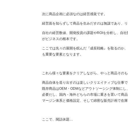
次に商品企画に必須なのは経営感覚です。
経営面を知らずして商品を生みだすのは無謀であり、リ
自社の経営数値、開発投資の課題やROIを分析し、自
がビジネスの根本です。
ここでは先々の展開を睨んだ『成長戦略』を取るのか、
も重要な要素となります。
これら様々な要素をクリアしながら、やっと商品そのも
商品自体を造り出すのは楽しいクリエイティブな仕事で
既存商品はOEM・ODMなどアウトソーシング体制に
必要だし、国内・海外どちらの市場に重きを置いて商品
マージン体系と価格設定、そして綿密な販売計画で在庫
ここで、閑話休題…