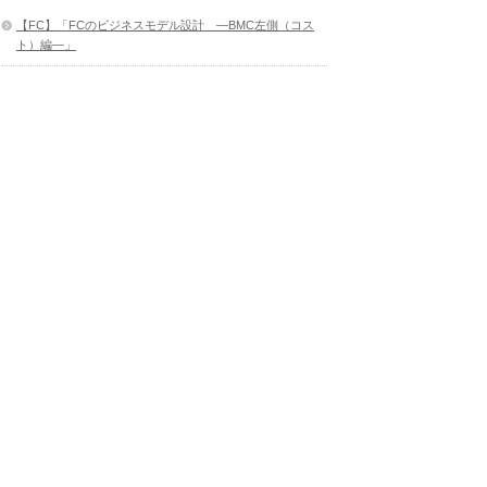
【FC】「FCのビジネスモデル設計 ―BMC左側（コス
ト）編―」