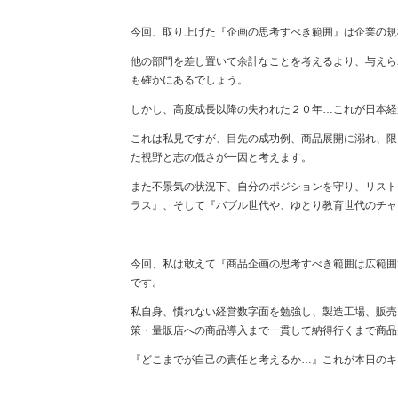
今回、取り上げた『企画の思考すべき範囲』は企業の規
他の部門を差し置いて余計なことを考えるより、与えら
も確かにあるでしょう。
しかし、高度成長以降の失われた２０年…これが日本経
これは私見ですが、目先の成功例、商品展開に溺れ、限
た視野と志の低さが一因と考えます。
また不景気の状況下、自分のポジションを守り、リスト
ラス』、そして『バブル世代や、ゆとり教育世代のチャ
今回、私は敢えて『商品企画の思考すべき範囲は広範囲
です。
私自身、慣れない経営数字面を勉強し、製造工場、販売
策・量販店への商品導入まで一貫して納得行くまで商品
『どこまでが自己の責任と考えるか…』これが本日のキ