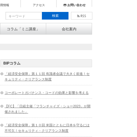
用情報
アクセス
お問い合わせ
コラム「ミニ講座」
会社案内
BIPコラム
「経済安全保障」第１１回 有識者会議で大きく前進！セ
キュリティ・クリアランス制度
コーポレートガバナンス・コードの効果と影響を考える
【FC】「日経主催「フランチャイズ・ショー2023」が開
催されました」
「経済安全保障」第１０回 米国とともに日本を守るには
不可欠！セキュリティ・クリアランス制度