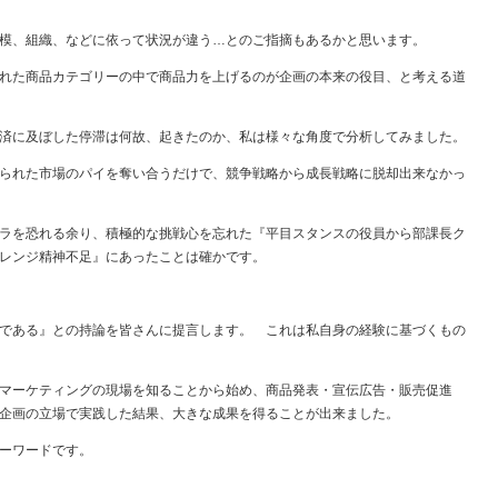
模、組織、などに依って状況が違う…とのご指摘もあるかと思います。
れた商品カテゴリーの中で商品力を上げるのが企画の本来の役目、と考える道
済に及ぼした停滞は何故、起きたのか、私は様々な角度で分析してみました。
られた市場のパイを奪い合うだけで、競争戦略から成長戦略に脱却出来なかっ
ラを恐れる余り、積極的な挑戦心を忘れた『平目スタンスの役員から部課長ク
レンジ精神不足』にあったことは確かです。
である』との持論を皆さんに提言します。 これは私自身の経験に基づくもの
マーケティングの現場を知ることから始め、商品発表・宣伝広告・販売促進
企画の立場で実践した結果、大きな成果を得ることが出来ました。
ーワードです。