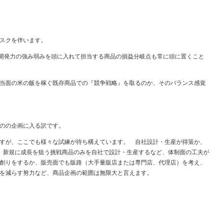
スクを伴います。
社開発力の強み弱みを頭に入れて担当する商品の損益分岐点も常に頭に置くこと
当面の米の飯を稼ぐ既存商品での『競争戦略』を取るのか、そのバランス感覚
のの企画に入る訳です。
すが、ここでも様々な試練が待ち構えています。 自社設計・生産が得策か、
し、新規に成長を狙う挑戦商品のみを自社で設計・生産するなど、体制面の工夫が
創りをするか、販売面でも販路（大手量販店または専門店、代理店）を考え、
を減らす努力など、商品企画の範囲は無限大と言えます。