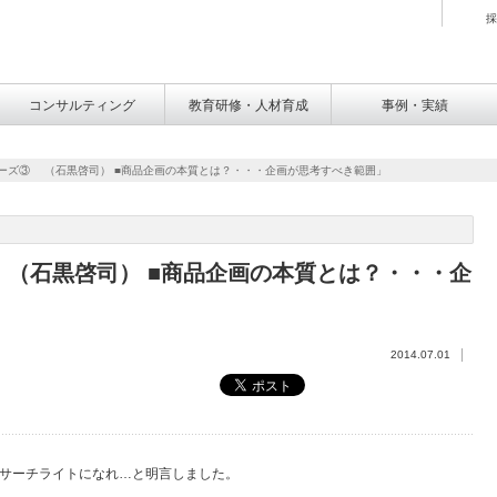
採
コンサルティング
教育研修・人材育成
事例・実績
リーズ③ （石黒啓司） ■商品企画の本質とは？・・・企画が思考すべき範囲」
 （石黒啓司） ■商品企画の本質とは？・・・企
2014.07.01
サーチライトになれ…と明言しました。