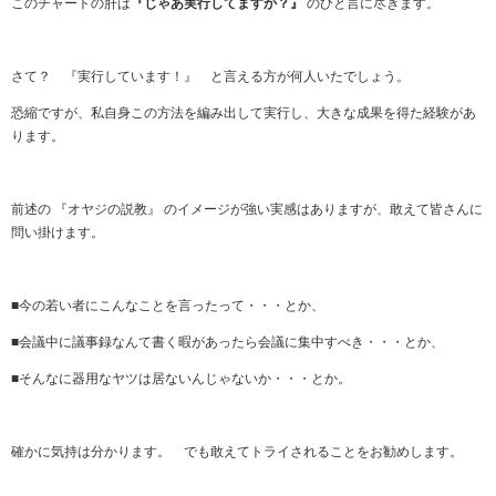
このチャートの肝は
『じゃあ実行してますか？』
のひと言に尽きます。
さて？ 『実行しています！』 と言える方が何人いたでしょう。
恐縮ですが、私自身この方法を編み出して実行し、大きな成果を得た経験があ
ります。
前述の 『オヤジの説教』 のイメージが強い実感はありますが、敢えて皆さんに
問い掛けます。
■今の若い者にこんなことを言ったって・・・とか、
■会議中に議事録なんて書く暇があったら会議に集中すべき・・・とか、
■そんなに器用なヤツは居ないんじゃないか・・・とか。
確かに気持は分かります。 でも敢えてトライされることをお勧めします。