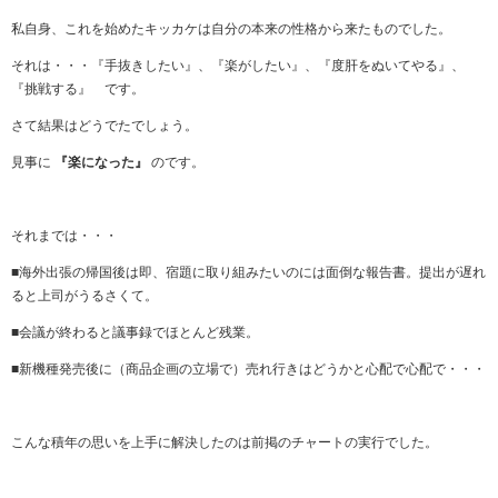
私自身、これを始めたキッカケは自分の本来の性格から来たものでした。
それは・・・『手抜きしたい』、『楽がしたい』、『度肝をぬいてやる』、
『挑戦する』 です。
さて結果はどうでたでしょう。
見事に
『楽になった』
のです。
それまでは・・・
■海外出張の帰国後は即、宿題に取り組みたいのには面倒な報告書。提出が遅れ
ると上司がうるさくて。
■会議が終わると議事録でほとんど残業。
■新機種発売後に（商品企画の立場で）売れ行きはどうかと心配で心配で・・・
こんな積年の思いを上手に解決したのは前掲のチャートの実行でした。