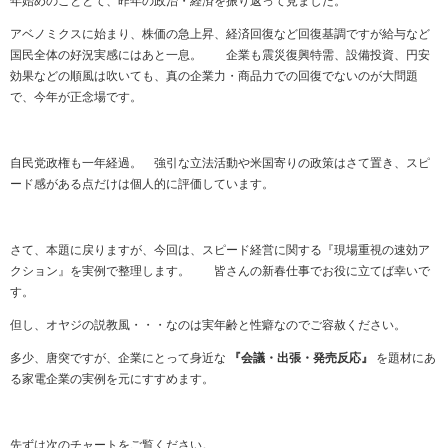
年始めのこととて、昨年の政治・経済を振り返って見ました。
アベノミクスに始まり、株価の急上昇、経済回復など回復基調ですが給与など
国民全体の好況実感にはあと一息。 企業も震災復興特需、設備投資、円安
効果などの順風は吹いても、真の企業力・商品力での回復でないのが大問題
で、今年が正念場です。
自民党政権も一年経過。 強引な立法活動や米国寄りの政策はさて置き、スピ
ード感がある点だけは個人的に評価しています。
さて、本題に戻りますが、今回は、スピード経営に関する『現場重視の速効ア
クション』を実例で整理します。 皆さんの新春仕事でお役に立てば幸いで
す。
但し、オヤジの説教風・・・なのは実年齢と性癖なのでご容赦ください。
多少、唐突ですが、企業にとって身近な
『会議・出張・発売反応』
を題材にあ
る家電企業の実例を元にすすめます。
先ずは次のチャートをご覧ください。