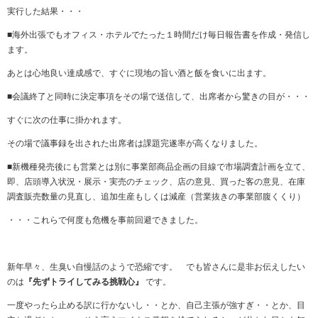
実行した結果・・・
■海外出張でもオフィス・ホテルでたった１時間だけ毎日報告書を作成・発信し
ます。
あとは心地良い達成感で、すぐに現地の旨い酒と飯を食いに出ます。
■会議終了と同時に決定事項をその場で送信して、出席者から驚きの目が・・・
すぐに次の仕事に掛かれます。
その場で議事録を出された出席者は課題完遂率が高くなりました。
■新機種発売後にも営業とは別に事業部商品企画の目線で市場調査計画を立て、
即、店頭導入状況・展示・実売のチェック、店の意見、買った客の意見、在庫
調査販売数量の見直し、追加生産もしくは減産（営業抜きの事業部腹くくり）
・・・これらで何度も危機を事前回避できました。
新年早々、生臭い自慢話のようで恐縮です。 でも皆さんに是非お伝えしたい
のは
『先ずトライしてみる挑戦心』
です。
一度やったら止める訳に行かないし・・とか、自己主張が強すぎ・・とか、目