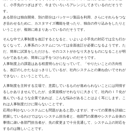
く、小手先のつぎはぎで、今までいろいろアレンジしてきているのだそうで
す。
ある部分は独自開発、別の部分はパッケージ製品を利用、さらにそれらをつな
ぎ合わせるために、カスタマイズ機能を使ったり、独自の作り込みをしたりと
いうことが、複雑に絡まりあっているのだそうです。
そんな中で人事制度を改訂するとなると、いよいよ小手先の対応では立ち行か
なくなって、人事系のシステムについては全面改訂が必要になるようです。た
だ、簡単に試算をしただけも、そのコストがかなり大きなものになることが明
らかであるため、簡単には手をつけられないのだそうです。
人事制度上の課題はある程度明らかになっていて、「やりたいことの方向性
も、改訂のしかたもはっきりしているが、社内システムとの兼ね合いでそれが
できない」ということでした。
人事制度を主幹する立場で、意図しているものが進められないことには同情す
るしかありませんでしたが、企業規模がそれなりに大きくて、社内のＩＴ化が
進んでいるような企業であれば、こんな悩みがあることはよく耳にします。こ
れは人事制度だけに限らないことです。
応用が利かないシステムにも問題があると思いますが、すべての業務を詳細に
把握しているわけではないシステム担当者と、他部門の業務やシステム全体の
事情に疎い各部門担当者が、先の変更まで十分見通して、システム上の対応を
するのは難しいことです。