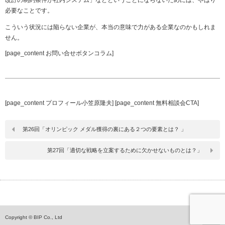
改訂の制約条件が社内システム」などということにならないためには、やはり
必要なことです。
こういう状況には陥らない企業が、本当の意味で力がある企業なのかもしれま
せん。
[page_content お問い合せボタンコラム]
[page_content プロフィール小笠原隆夫] [page_content 無料相談会CTA]
第26回「オリンピック メダル獲得の裏にある２つの要素とは？ 」
第27回「適切な戦略を立案するために欠かせないものとは？」
ペ
Copyright © BIP Co., Ltd