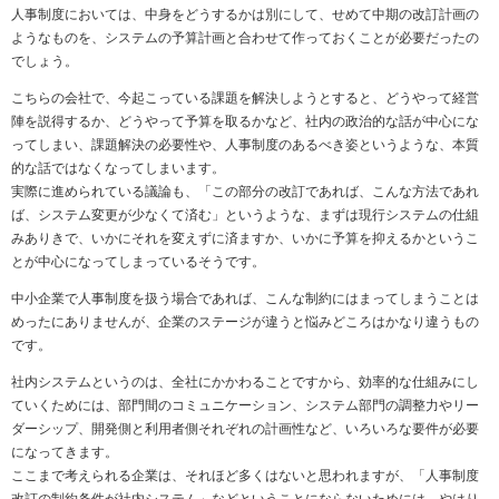
人事制度においては、中身をどうするかは別にして、せめて中期の改訂計画の
ようなものを、システムの予算計画と合わせて作っておくことが必要だったの
でしょう。
こちらの会社で、今起こっている課題を解決しようとすると、どうやって経営
陣を説得するか、どうやって予算を取るかなど、社内の政治的な話が中心にな
ってしまい、課題解決の必要性や、人事制度のあるべき姿というような、本質
的な話ではなくなってしまいます。
実際に進められている議論も、「この部分の改訂であれば、こんな方法であれ
ば、システム変更が少なくて済む」というような、まずは現行システムの仕組
みありきで、いかにそれを変えずに済ますか、いかに予算を抑えるかというこ
とが中心になってしまっているそうです。
中小企業で人事制度を扱う場合であれば、こんな制約にはまってしまうことは
めったにありませんが、企業のステージが違うと悩みどころはかなり違うもの
です。
社内システムというのは、全社にかかわることですから、効率的な仕組みにし
ていくためには、部門間のコミュニケーション、システム部門の調整力やリー
ダーシップ、開発側と利用者側それぞれの計画性など、いろいろな要件が必要
になってきます。
ここまで考えられる企業は、それほど多くはないと思われますが、「人事制度