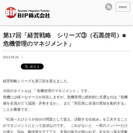
menu
第17回「経営戦略 シリーズ③（石黒啓司）■
危機管理のマネジメント」
2013.05.01
経営戦略シリーズも第三回を迎えました。
今回のタイトルは 『 危機管理のマネジメント 』です。
危機には様々なケースが存在しますが、危機管理に絶対的に共通なのは『危機
感を全員がどう認識・共有するか』、また『対応策に全員の英知を集約する』
ことが重要です。
『社員一人ひとりが自分の問題として捉え、活動する仕組み』を工夫すること
がマネジメントにとって必須なのです。 これがないと、一部のメンバーだけ
が考え、悩み、解決策を立てても、全員の協力が得られず、足を引っ張る現象