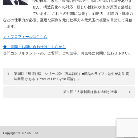
今の日本、政治・経済の停滞の中、特に企業の元気がありま
せん。構造変化への対応、新しい挑戦の欠如が原因と痛感し
ています。 これらの打開には先ず、戦略力、創造力・統率力
などの仕事力が必須。至近な実例を元に仕事力＆元気玉の復活を目指して発信
します。
＞＞プロフィールはこちら
◆ご質問・お問い合わせはこちらから
専門コンサルタントへの、ご質問、ご相談等、お気軽にお問い合わせ下さい。
第16回「経営戦略 シリーズ②（石黒啓司）■商品のライフには旬があり 賞
味期限 がある（Product Life Cycle 理論）」
第１回「人事制度は作る過程が大事！」
ペ
Copyright © BIP Co., Ltd