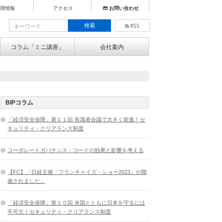
用情報
アクセス
お問い合わせ
コラム「ミニ講座」
会社案内
BIPコラム
「経済安全保障」第１１回 有識者会議で大きく前進！セ
キュリティ・クリアランス制度
コーポレートガバナンス・コードの効果と影響を考える
【FC】「日経主催「フランチャイズ・ショー2023」が開
催されました」
「経済安全保障」第１０回 米国とともに日本を守るには
不可欠！セキュリティ・クリアランス制度