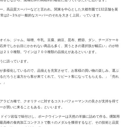
用をしながら、成城石井の高粗利の秘密に迫っていきたいと思います。
ー、高品質スーパーなどと言われ、関東を中心とした大都市圏で
132
店舗を展
通常は
2
～
3
％が一般的なスーパーのそれを大きく上回」っています。
。
オイル、ジャム、味噌、牛乳、豆腐、納豆、昆布、鰹節、ダシ、チーズケーキ
石井でしかお目にかかれない商品も多く、買うときの選択肢が幅広い」のが特
は２１０種類、ワインは７００種類の品揃えがあるといいます。
うに語っています。
が多様化しているので、品揃えを充実させて、お客様の買い物の楽しみ、選ぶ
るだろうと遠方から客が来てくれて、リピート客になってもらえる。」「売れ
。」
アラビカ種で、クオリティに対するコストパフォーマンスの良さが支持を得て
ーが買いに来ることもある」といいます。
。ドイツ岩塩で味付けし、ポークウインナーは天然の羊腸に詰めて作る。燻製用
最高峰の食肉加工コンテストで数々のメダルを獲得するなど、その技術と品質