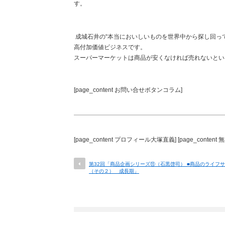
す。
成城石井の“本当においしいものを世界中から探し回っ
高付加価値ビジネスです。
スーパーマーケットは商品が安くなければ売れないとい
[page_content お問い合せボタンコラム]
[page_content プロフィール大塚直義] [page_content
第32回「商品企画シリーズ⑪（石黒啓司） ■商品のライフ
（その２） 成長期」