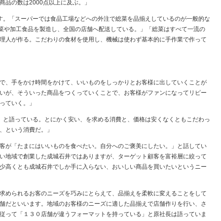
商品の数は
2000
点以上に及ぶ。」
す。「スーパーでは食品工場などへの外注で総菜を品揃えしているのが一般的な
菜や加工食品を製造し、全国の店舗へ配送している。」「総菜はすべて一流の
理人が作る。こだわりの食材を使用し、機械は使わず基本的に手作業で作って
で、手をかけ時間をかけて、いいものをしっかりとお客様に出していくことが
いが、そういった商品をつくっていくことで、お客様がファンになってリピー
っていく。」
」と語っている。とにかく安い、を求める消費と、価格は安くなくともこだわっ
、という消費だ。」
客が「たまにはいいものを食べたい。自分へのご褒美にしたい。」と話してい
い地域で創業した成城石井ではありますが、ターゲット顧客を富裕層に絞って
少高くとも成城石井でしか手に入らない、おいしい商品を買いたいというニー
求められるお客のニーズを巧みにとらえて、品揃えを柔軟に変えることをして
舗だといいます。地域のお客様のニーズに適した品揃えで店舗作りを行い、さ
従って「１３０店舗が違うフォーマットを持っている」と原社長は語っていま