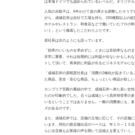
は本場ドイツでも認められているレベルだ。オリジナル
人気の水餃子は、
6
年かけて皮の厚さを調整したそうで
がら、成城石井は自社で工場を持ち、
200
種類以上の総
ホテルやレストラン、和食店などで働いていたプロの料
いく」という徹底したこだわりぶりです。
原社長は次のようにも語っています。
「効率のいいものを求めずに、ときには非効率なものま
非常に重要。それは短期的には利益が出ないかもしれな
トして頂いて、将来的に利益が出るビジネスモデルにな
「成城石井の原昭彦社長は「消費の
2
極化が起きている
た商品、安全・安心な商品、ちょっといい商品が欲しい
カンブリア宮殿の番組の中で、成城石井へ来た若い女性
たのが印象的でした。元々は成城という高所得世帯の多
いるということではありません。一般の消費者にも、多
ズがあるのです。
また、成城石井では、店舗の立地に応じて、その店舗に
います。同社の新店舗出店のペースは、年１０～１５店
らに出店後もお客様の声を聞いて品揃えを変えていく。