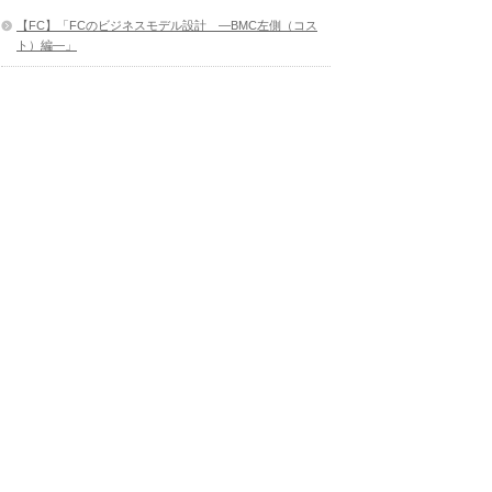
【FC】「FCのビジネスモデル設計 ―BMC左側（コス
ト）編―」