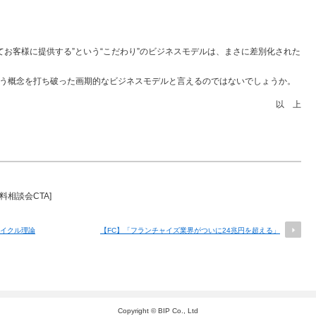
てお客様に提供する”という“こだわり”のビジネスモデルは、まさに差別化された
う概念を打ち破った画期的なビジネスモデルと言えるのではないでしょうか。
以 上
 無料相談会CTA]
サイクル理論
【FC】「フランチャイズ業界がついに24兆円を超える」
Copyright © BIP Co., Ltd