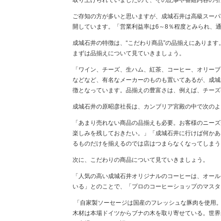
取り上げられていましたので、その記事や番組内容の引
ご存知の方が多いと思いますが、成城石井は高級スーパ
開しています。「営業利益率は
6
～
8
％程度とみられ、
成城石井の特徴は、“こだわり商品”の品揃えにあります
まずは品揃えについて見ていきましょう。
「ワイン、チーズ、生ハム、紅茶、コーヒー、オリーブ
などなど、有名なメーカーのものも置いてあるが、成城
徴となっています。品揃えの豊富さは、例えば、チーズ
成城石井の原昭彦社長は、カンブリア宮殿の中で次のよ
「あまり売れない商品の品揃えも必要。お客様のニーズ
楽しみを残しておきたい。」「成城石井に行けば何かあ
るものだけを揃えるのでは店はつまらなくなってしまう
次に、こだわりの商品について見ていきましょう。
「人気の高い成城石井オリジナルのコーヒーは、オール
いる」とのことで、「プロのコーヒーショップのマスタ
「自家製ソーセージは国産のフレッシュな豚肉を使用
木材は本場ドイツからブナの木を取り寄せている。世界