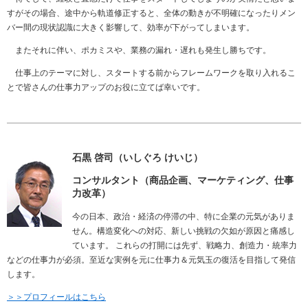
すがその場合、途中から軌道修正すると、全体の動きが不明確になったりメン
バー間の現状認識に大きく影響して、効率が下がってしまいます。
またそれに伴い、ポカミスや、業務の漏れ・遅れも発生し勝ちです。
仕事上のテーマに対し、スタートする前からフレームワークを取り入れるこ
とで皆さんの仕事力アップのお役に立てば幸いです。
石黒 啓司（いしぐろ けいじ）
コンサルタント（商品企画、マーケティング、仕事
力改革）
今の日本、政治・経済の停滞の中、特に企業の元気がありま
せん。構造変化への対応、新しい挑戦の欠如が原因と痛感し
ています。 これらの打開には先ず、戦略力、創造力・統率力
などの仕事力が必須。至近な実例を元に仕事力＆元気玉の復活を目指して発信
します。
＞＞プロフィールはこちら