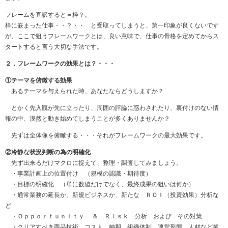
フレームを直訳すると＝枠？。
枠に嵌まった仕事・・？・・ と受取ってしまうと、第一印象が良くないです
が、ここで狙うフレームワークとは、良い意味で、仕事の骨格を定めてからス
タートすると言う大切な手法です。
２．フレームワークの効果とは？・・・
①テーマを俯瞰する効果
あるテーマを与えられた時、あなたならどうしますか？
とかく先入観が先に立ったり、周囲の評論に惑わされたり、裏付けのない情
報の中、漠然と動き始めてしまうことが多くありませんか？
先ずは全体像を俯瞰する・・・それがフレームワークの最大効果です。
②冷静な状況判断の為の明確化
先ず出来るだけマクロに捉えて、整理・調査してみましょう。
・事業計画上の位置付け （規模の認識・期待度）
・目標の明確化 （単に数値だけでなく、最終成果の狙いは何か）
・通常業務の延長か、新規ビジネスか、新たな ＲＯＩ（投資効果）分析な
ど
・Ｏｐｐｏｒｔｕｎｉｔｙ ＆ Ｒｉｓｋ 分析 および その対策
・クリアすべき商品技術、コスト、納期、組織体制、運営形態、人材など業