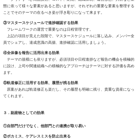
態に依って様々な要素があると思いますが、それぞれの重要な要素を整理する
ことでそのテーマの在るべき姿が浮き彫りになって来ます。
③マスタースケジュールで進捗確認する効果
フレームワークの運営で重要なのは日程管理です。
上記の項目が見えた段階で、マスタースケジュールに落し込み、メンバー全
員でシェアし、達成意識の高揚、進捗確認に活用しましょう。
④全体像を報告に活用出来る効果
テーマの規模にも依りますが、必須項目や日程進捗など報告の機会を積極的
に設け、上司や関連組織への積極的なアプローチはテーマに対する評価を高め
ます。
⑤軌道修正に活用する効果、履歴が残る効果
原案があれば軌道修正も楽だし、その履歴も明確に残り、貴重な資産になっ
てくれます。
３．副産物としての効果
①自部門だけでなく、他部門との連携が取り易い
②ポカミス、ケアレスミスを防止出来る