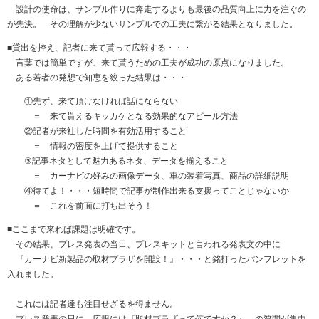
設計の使命は、サンプル作りに奔走するよりも最後の品質向上に力を注ぐの
が先決。 その理解が少ないサンプルでの工夫に繋がる結果となりました。
■貸出を控え、記者に来て貰って広報する・・・
言葉では簡単ですが、来て貰うための工夫が成功の原点になりました。
ある若者の発想で知恵を絞った結果は・・・
①先ず、来て頂けなければ話にならない
＝ 来て貰えるキッカケとなる効果的なアピール方法
②記者が来社した時間を有効活用すること
＝ 情報の密度を上げて提供すること
③記事ネタとして魅力あるネタ、データを揃えること
＝ カーナビの好みの画像データ、車の装着写真、商品の詳細説明
④待てよ！・・・短時間で記事が制作出来る支援ってことじゃないか
＝ これを前面に打ち出そう！
■ここまで来れば課題は明確です。
その結果、プレス発表の当日、プレスキットと言われる発表文の中に
『カーナビ新製品の取材プラザを開設！』・・・と銘打ったパンフレットを
入れました。
これには記者達も注目せざるを得ません。
プレス発表の日に、広報には『取材プラザって何ですか？』 の質問が集中