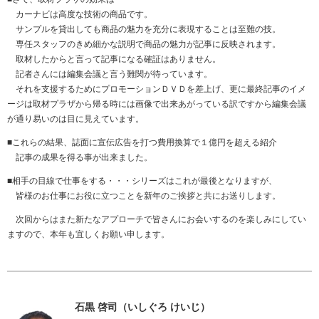
カーナビは高度な技術の商品です。
サンプルを貸出しても商品の魅力を充分に表現することは至難の技。
専任スタッフのきめ細かな説明で商品の魅力が記事に反映されます。
取材したからと言って記事になる確証はありません。
記者さんには編集会議と言う難関が待っています。
それを支援するためにプロモーションＤＶＤを差上げ、更に最終記事のイメ
ージは取材プラザから帰る時には画像で出来あがっている訳ですから編集会議
が通り易いのは目に見えています。
■これらの結果、誌面に宣伝広告を打つ費用換算で１億円を超える紹介
記事の成果を得る事が出来ました。
■相手の目線で仕事をする・・・シリーズはこれが最後となりますが、
皆様のお仕事にお役に立つことを新年のご挨拶と共にお送りします。
次回からはまた新たなアプローチで皆さんにお会いするのを楽しみにしてい
ますので、本年も宜しくお願い申します。
石黒 啓司（いしぐろ けいじ）