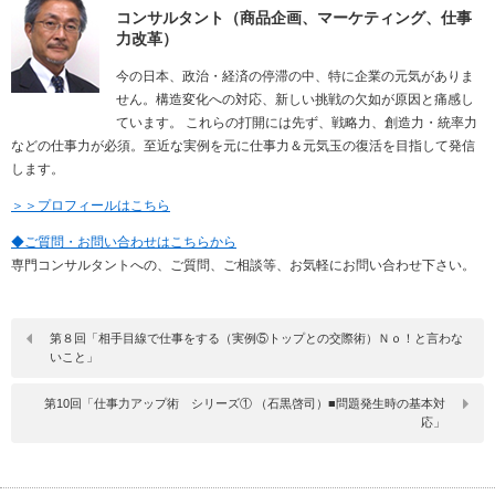
コンサルタント（商品企画、マーケティング、仕事
力改革）
今の日本、政治・経済の停滞の中、特に企業の元気がありま
せん。構造変化への対応、新しい挑戦の欠如が原因と痛感し
ています。 これらの打開には先ず、戦略力、創造力・統率力
などの仕事力が必須。至近な実例を元に仕事力＆元気玉の復活を目指して発信
します。
＞＞プロフィールはこちら
◆ご質問・お問い合わせはこちらから
専門コンサルタントへの、ご質問、ご相談等、お気軽にお問い合わせ下さい。
第８回「相手目線で仕事をする（実例⑤トップとの交際術）Ｎｏ！と言わな
いこと」
第10回「仕事力アップ術 シリーズ① （石黒啓司）■問題発生時の基本対
応」