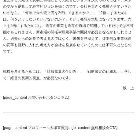
過去からの延長で安易に目標としての経営ビジョンを決めるのではなく、未来
の夢から逆算して経営ビジョンを描くのです。会社を大きく発展させていきた
いのなら、「何年で今の売上高を
2
倍にできるのか？」、「
2
倍にするために
は、何をどうしないといけないのか？」という発想が大切になってきます。売
上を
2
倍にするためには、既存の事業を既存の市場で展開しているだけでは不可
能かもしれません。新市場の開拓や新規事業の開発が必要となるかもしれませ
ん。過去からの延長で考えるのではなく、未来を見据えて、抜本的な事業構造
の変革も視野に入れた考え方が会社を発展させていくためには不可欠となるの
です。
戦略を考えるためには、「情報収集の仕組み」、「戦略策定の仕組み」、そし
て「経営の長期的視点」が必要なのです。
以 上
[page_content お問い合せボタンコラム]
[page_content プロフィール大塚直義] [page_content 無料相談会CTA]