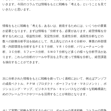
いきます。今回のコラムでは情報をもとに戦略を「考える」ということを見て
いきたいと思います。
情報をもとに戦略を「考える」あるいは、創造するためには、いくつかの要素
が必要となります。まずは情報を「分析する」必要があります。経営情報を分
析するためには、収益性分析、安定性分析、生産性分析、成長性分析などの
数々の財務分析手法を始めとして、売上高などのＡＢＣ分析や、事業の外部環
境・内部環境を分析するＰＥＳＴ分析、ＶＲＩＯ分析、バリューチェーン分
析、３Ｃ分析、５フォース分析、ＳＷＯＴ分析など多くの様々な分析手法があ
ります。これらの分析のツールや手法を上手に使って情報を分析し、経営課題
を抽出することができます。
次に分析された情報をもとに戦略を創っていく過程において、例えばアンゾフ
の成長ベクトル、ＰＰＭ（プロダクト・ポートフォリオ・マネジメント）、ポ
ジショニング・マップ、ビジネスモデル・キャンバスなどの様々な戦略構築た
めのフレームワークやツールを活用することが有効となります。
そして実際に戦略を策定するためには、ポーターの基本戦略、コトラーの競争