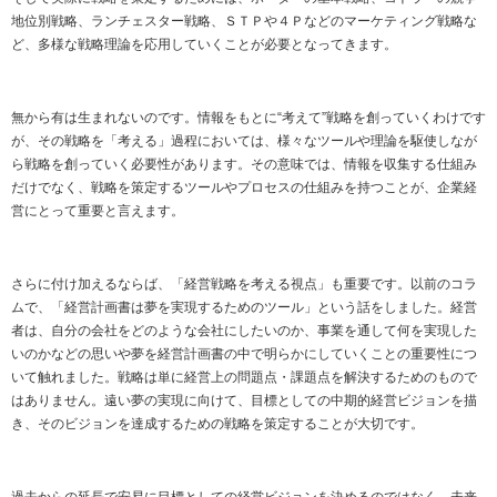
地位別戦略、ランチェスター戦略、ＳＴＰや４Ｐなどのマーケティング戦略な
ど、多様な戦略理論を応用していくことが必要となってきます。
無から有は生まれないのです。情報をもとに“考えて”戦略を創っていくわけです
が、その戦略を「考える」過程においては、様々なツールや理論を駆使しなが
ら戦略を創っていく必要性があります。その意味では、情報を収集する仕組み
だけでなく、戦略を策定するツールやプロセスの仕組みを持つことが、企業経
営にとって重要と言えます。
さらに付け加えるならば、「経営戦略を考える視点」も重要です。以前のコラ
ムで、「経営計画書は夢を実現するためのツール」という話をしました。経営
者は、自分の会社をどのような会社にしたいのか、事業を通して何を実現した
いのかなどの思いや夢を経営計画書の中で明らかにしていくことの重要性につ
いて触れました。戦略は単に経営上の問題点・課題点を解決するためのもので
はありません。遠い夢の実現に向けて、目標としての中期的経営ビジョンを描
き、そのビジョンを達成するための戦略を策定することが大切です。