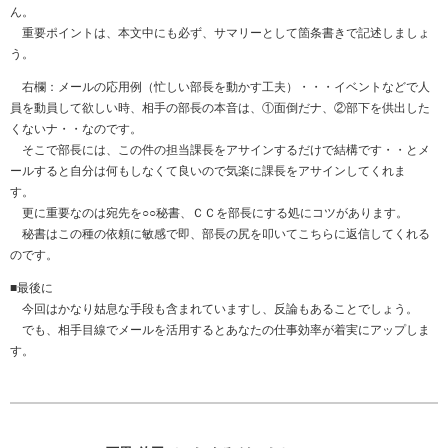
ん。
重要ポイントは、本文中にも必ず、サマリーとして箇条書きで記述しましょ
う。
右欄：メールの応用例（忙しい部長を動かす工夫）・・・イベントなどで人
員を動員して欲しい時、相手の部長の本音は、①面倒だナ、②部下を供出した
くないナ・・なのです。
そこで部長には、この件の担当課長をアサインするだけで結構です・・とメ
ールすると自分は何もしなくて良いので気楽に課長をアサインしてくれま
す。
更に重要なのは宛先を○○秘書、ＣＣを部長にする処にコツがあります。
秘書はこの種の依頼に敏感で即、部長の尻を叩いてこちらに返信してくれる
のです。
■最後に
今回はかなり姑息な手段も含まれていますし、反論もあることでしょう。
でも、相手目線でメールを活用するとあなたの仕事効率が着実にアップしま
す。