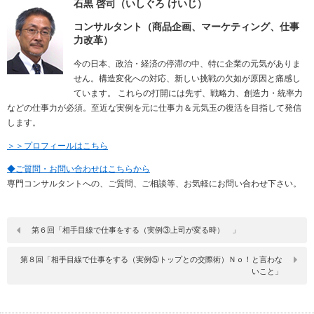
石黒 啓司（いしぐろ けいじ）
コンサルタント（商品企画、マーケティング、仕事
力改革）
今の日本、政治・経済の停滞の中、特に企業の元気がありま
せん。構造変化への対応、新しい挑戦の欠如が原因と痛感し
ています。 これらの打開には先ず、戦略力、創造力・統率力
などの仕事力が必須。至近な実例を元に仕事力＆元気玉の復活を目指して発信
します。
＞＞プロフィールはこちら
◆ご質問・お問い合わせはこちらから
専門コンサルタントへの、ご質問、ご相談等、お気軽にお問い合わせ下さい。
第６回「相手目線で仕事をする（実例③上司が変る時） 」
第８回「相手目線で仕事をする（実例⑤トップとの交際術）Ｎｏ！と言わな
いこと」