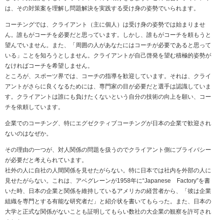
は、その対策案を理解し問題解決を実践する受け身の姿勢でいられます。
コーチングでは、クライアント（主に個人）は受け身の姿勢では始まりませ
ん。誰もがコーチを必要だと思っています。しかし、誰もがコーチを頼もうと
望んでいません。また、「周囲の人があなたにはコーチが必要であると思って
いる」ことを知ろうとしません。クライアントが自己啓発を望む積極的姿勢が
なければコーチを希望しません。
ところが、スポーツ界では、コーチの指導を歓迎しています。それは、クライ
アントがさらに良くなるためには、専門家の目が必要だと選手は認識していま
す。クライアントは誰にも負けたくないという自分の技術の向上を願い、コー
チを依頼しています。
企業でのコーチング、特にエグゼクティブコーチングが日本の企業で歓迎され
ないのはなぜか。
その理由の一つが、対人関係の問題を扱うのでクライアント側にブライバシー
が必要だと考えられています。
社外の人に自社の人間関係を見せたがらない。特に日本では社内を外部の人に
見せたがらない。これは、アベグレーンが1958年に“Japanese Factory”を書
いた時、日本の企業と関係を維持しているアメリカの経営者から、「彼は企業
組織を専門とする有能な研究者だ」と紹介状を書いてもらった。また、日本の
大学と正式な関係がないことも証明してもらい数社の大企業の観察を許可され