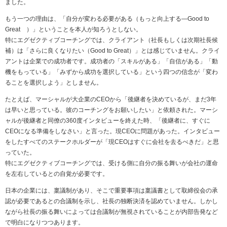
ました。
もう一つの理由は、「自分が変わる必要がある（もっと向上する―Good to
Great ）」ということを本人が知ろうとしない。
特にエグゼクティブコーチングでは、クライアント（社長もしくは次期社長候
補）は「さらに良くなりたい（Good to Great）」とは感じていません。クライ
アントは企業での成功者です。成功者の「スキルがある」「自信がある」「動
機をもっている」「みずから成功を選択している」という四つの信念が「変わ
ることを選択しよう」としません。
たとえば、マーシャルが大企業のCEOから「後継者を決めているが、まだ3年
は早いと思っている。彼のコーチングをお願いしたい」と依頼された。マーシ
ャルが後継者と同僚の360度インタビューを終えた時、「後継者に、すぐに
CEOになる準備をしなさい」と言った。現CEOに問題があった。インタビュー
をしたすべてのステークホルダーが「現CEOはすぐに会社を去るべきだ」と思
っていた。
特にエグゼクティブコーチングでは、受ける側に自分の振る舞いが会社の運命
を左右しているとの自覚が必要です。
日本の企業には、稟議制があり、そこで重要事項は稟議書として取締役会の承
認が必要であるとの合議制を示し、社長の独断決済を認めていません。しかし
ながら社長の振る舞いによっては合議制が無視されていることが内部告発など
で明白になりつつあります。