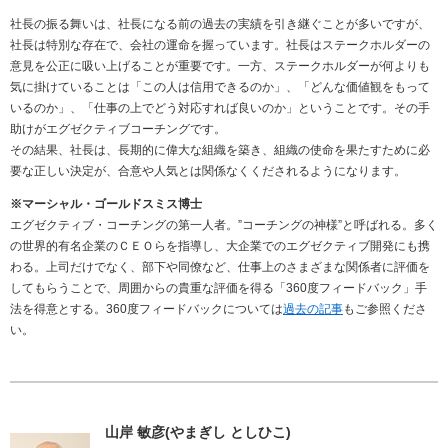
社長の振る舞いは、社長になる前の過去の実績を引き継ぐことが多いですが、
社長は特別な存在で、会社の運命を握っています。社長はステークホルダーの
意見を公正に吸い上げることが重要です。一方、ステークホルダーが何よりも
気に掛けていることは「この人は信用できるのか」、「どんな価値観をもって
いるのか」、「仕事の上でどう対応すれば良いのか」ということです。その手
助けがエグゼクティブコーチングです。
その結果、社長は、長期的に偉大な組織を築き、組織の使命を果たすために必
要な正しい決定が、合意や人気とは関係なくくだされるようになります。
※マーシャル・ゴールドスミス博士
エグゼクティブ・コーチングの第一人者。”コーチングの神様”と呼ばれる。多く
の世界的有名企業のＣＥＯらを指導し、大企業でのエグゼクティブ開発にも携
わる。上司だけでなく、部下や同僚など、仕事上のさまざまな関係者に評価を
してもらうことで、周囲からの貴重な評価を得る「360度フィードバック」手
法を得意とする。360度フィードバックについては
過去の記事
もご参照くださ
い。
山岸 敏彦(やまぎし としひこ)