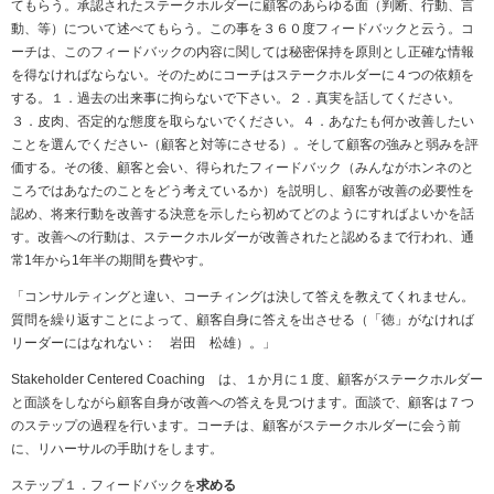
てもらう。承認されたステークホルダーに顧客のあらゆる面（判断、行動、言
動、等）について述べてもらう。この事を３６０度フィードバックと云う。コ
ーチは、このフィードバックの内容に関しては秘密保持を原則とし正確な情報
を得なければならない。そのためにコーチはステークホルダーに４つの依頼を
する。１．過去の出来事に拘らないで下さい。２．真実を話してください。
３．皮肉、否定的な態度を取らないでください。４．あなたも何か改善したい
ことを選んでください‐（顧客と対等にさせる）。そして顧客の強みと弱みを評
価する。その後、顧客と会い、得られたフィードバック（みんながホンネのと
ころではあなたのことをどう考えているか）を説明し、顧客が改善の必要性を
認め、将来行動を改善する決意を示したら初めてどのようにすればよいかを話
す。改善への行動は、ステークホルダーが改善されたと認めるまで行われ、通
常1年から1年半の期間を費やす。
「コンサルティングと違い、コーチィングは決して答えを教えてくれません。
質問を繰り返すことによって、顧客自身に答えを出させる（「徳」がなければ
リーダーにはなれない： 岩田 松雄）。」
Stakeholder Centered Coaching は、１か月に１度、顧客がステークホルダー
と面談をしながら顧客自身が改善への答えを見つけます。面談で、顧客は７つ
のステップの過程を行います。コーチは、顧客がステークホルダーに会う前
に、リハーサルの手助けをします。
ステップ１．フィードバックを
求める