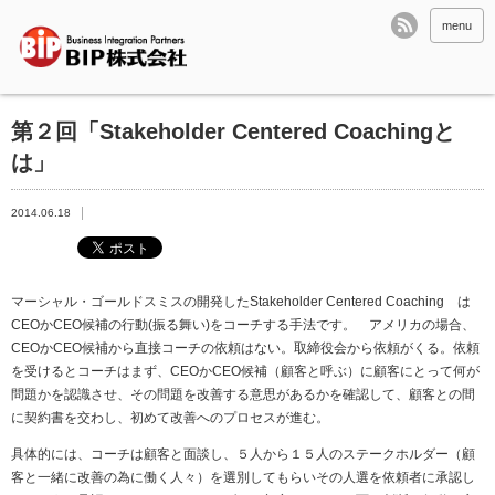
menu
第２回「Stakeholder Centered Coachingと
は」
2014.06.18
マーシャル・ゴールドスミスの開発した
Stakeholder Centered Coaching は
CEOかCEO候補の行動(振る舞い)をコーチする手法です。 アメリカの場合、
CEOかCEO候補から直接コーチの依頼はない。取締役会から依頼がくる。依頼
を受けるとコーチはまず、CEOかCEO候補（顧客と呼ぶ）に顧客にとって何が
問題かを認識させ、その問題を改善する意思があるかを確認して、顧客との間
に契約書を交わし、初めて改善へのプロセスが進む。
具体的には、コーチは顧客と面談し、５人から１５人のステークホルダー（顧
客と一緒に改善の為に働く人々）を選別してもらいその人選を依頼者に承認し