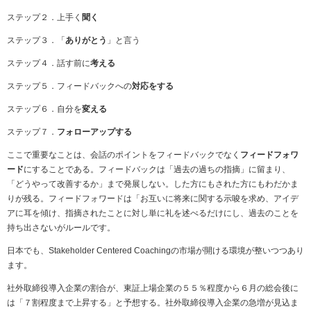
ステップ２．上手く
聞く
ステップ３．「
ありがとう
」と言う
ステップ４．話す前に
考える
ステップ５．フィードバックへの
対応をする
ステップ６．自分を
変える
ステップ７．
フォローアップする
ここで重要なことは、会話のポイントをフィードバックでなく
フィードフォワ
ード
にすることである。フィードバックは「過去の過ちの指摘」に留まり、
「どうやって改善するか」まで発展しない。した方にもされた方にもわだかま
りが残る。フィードフォワードは「お互いに将来に関する示唆を求め、アイデ
アに耳を傾け、指摘されたことに対し単に礼を述べるだけにし、過去のことを
持ち出さないがルールです。
日本でも、Stakeholder Centered Coachingの市場が開ける環境が整いつつあり
ます。
社外取締役導入企業の割合が、東証上場企業の５５％程度から６月の総会後に
は「７割程度まで上昇する」と予想する。社外取締役導入企業の急増が見込ま