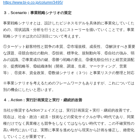
https://www.bi-p.co.jp/column/3495/
３．
Scenario
：事業戦略シナリオの策定
事業戦略シナリオとは、設計したビジネスモデルを具体的に事業化していくた
めの、現状認識・分析を行うとともにストーリーを描いていくことです。事業
戦略シナリオは次の
12
項目について考えます。
①ターゲット顧客特性と競争の本質、②市場規模、成長性、 ③解決すべき重要
な課題、④競合他社の動向、⑤技術、標準化、規制動向等、⑥自社の強み、弱
みの認識、⑦事業成功の鍵、⑧勝つ戦略の要点、⑨優先順位付けと経営資源配
分、提携戦略等、⑩組織体制（開発、調達、生産、マーケティング、営業
等）、⑪資本、資金政策、⑫数値シナリオ（３つ）と事業リスクの整理と対応
※事業シナリオを考えるためのフレームワークもありますが、これについては
別の機会にしたいと思います。
４．
Action
：実行計画策定と実行・継続的改善
当社が推奨する
Action
フェイズとは、実行計画策定＋実行・継続的改善です。
現在は、社会・政治・経済・技術などの変化サイクルが早い時代であり、同業
種だけでなく異業種とも競争をしなくてはならない時代です。この不確実性の
高い時代においては、実際に事業を進めながら現実から計画を修正し、緻密化
していくことが重要です。