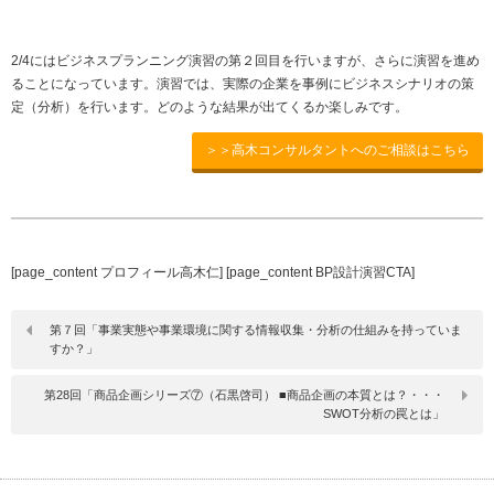
2/4
にはビジネスプランニング演習の第２回目を行いますが、さらに演習を進め
ることになっています。演習では、実際の企業を事例にビジネスシナリオの策
定（分析）を行います。どのような結果が出てくるか楽しみです。
＞＞高木コンサルタントへのご相談はこちら
[page_content プロフィール高木仁] [page_content BP設計演習CTA]
第７回「事業実態や事業環境に関する情報収集・分析の仕組みを持っていま
すか？」
第28回「商品企画シリーズ⑦（石黒啓司） ■商品企画の本質とは？・・・
SWOT分析の罠とは」