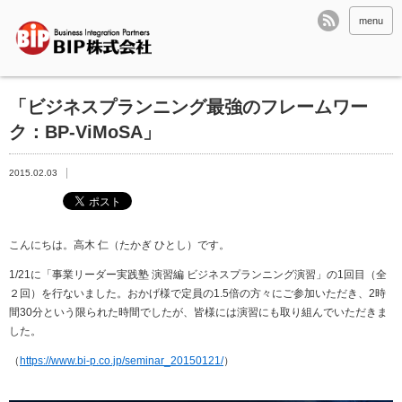
menu
「ビジネスプランニング最強のフレームワー
ク：BP-ViMoSA」
2015.02.03
こんにちは。高木 仁（たかぎ ひとし）です。
1/21
に「事業リーダー実践塾 演習編 ビジネスプランニング演習」の
1
回目（全
２回）を行ないました。おかげ様で定員の
1.5
倍の方々にご参加いただき、
2
時
間
30
分という限られた時間でしたが、皆様には演習にも取り組んでいただきま
した。
（
https://www.bi-p.co.jp/seminar_20150121/
）