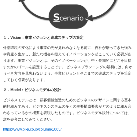
１．
Vision
：事業ビジョンと達成ステップの策定
外部環境の変化により事業の先が見込めなくなる前に、自社が培ってきた強み
や資産を生かし、新たな機会を捉えてイノベーションを起こしていく必要があ
ります。事業ビジョンとは、そのイノベーションが、中・長期的にどこを目指
すのかのゴールを設定することです。 ビジネスプランニングの最初には、向か
うべき方向を見失わないよう、事業ビジョンとそこまでの達成ステップを策定
しておく必要があります。
２．
Model
：ビジネスモデルの設計
ビジネスモデルとは、顧客価値創造のためのビジネスのデザインに関する基本
的枠組みであり、ビジネスシステムの多くの主要構成要素がどのように組み合
わさっているかの概要を表現したものです。ビジネスモデル設計については、
次を参考にしてみてください。
https://www.bi-p.co.jp/column/1605/