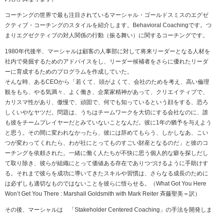
コーチングの世界で最も注目されているマーシャル・ゴールドスミスのエグゼ
クティブ・コーチングのスタイルを紹介します。Behavioral Coachingです。つ
まりエグゼクティブの対人関係の行動（振る舞い）に関するコーチングです。
1980年代後半、マーシャルは顧客の人事部に対して将来リーダーとなる人材を
社内で発掘するためのアドバイスをし、リーダー候補者をさらに優れたリーダ
ーに育成するためのプログラムを作成していた。
そんな時、あるCEOから「若くて、頭がよくて、会社のためを考え、高い倫理
観をもち、やる気満々、よく働き、企業家精神があって、クリエイティブで、
カリスマ性があり、傲慢で、頑固で、何でも知っているという顔をする、恐ろ
しくいやなヤツだ。問題は、うちはチームワークを大切にする会社なのに、誰
も彼をチームプレイヤーだとみていないことなんだ。彼に1年の猶予を与えよう
と思う。その間に変われなかったら、彼には辞めてもらう、しかしなあ、こい
つが変わってくれたら、わが社にとってものすごい財産となるのだ」と彼のコ
ーチングを依頼された。一緒に働く人たちが不快に思う個人的な癖を探しだし
て取り除き、彼らが組織にとって価値ある存在でありつづけるように手助けす
る。それまで彼らを成功に導いてきたスキルや習慣は、さらなる成長のために
は必ずしも適切なものではないことを彼らに悟らせる。（What Got You Here
Won’t Get You There : Marshall Goldsmith with Mark Reiter 斉藤聖美＝訳）
その後、マーシャルは 「Stakeholder Centered Coaching」の手法を開発しま