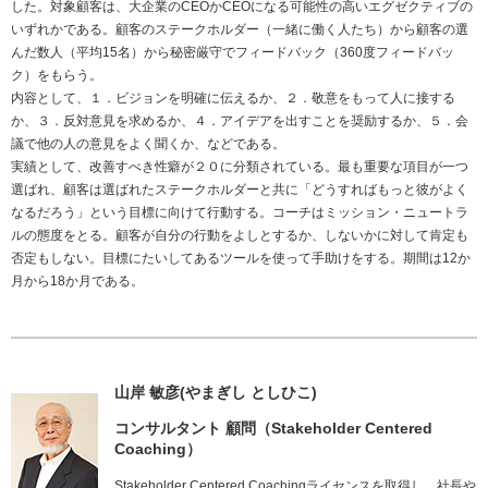
した。対象顧客は、大企業のCEOかCEOになる可能性の高いエグゼクティブの
いずれかである。顧客のステークホルダー（一緒に働く人たち）から顧客の選
んだ数人（平均15名）から秘密厳守でフィードバック（360度フィードバッ
ク）をもらう。
内容として、１．ビジョンを明確に伝えるか、２．敬意をもって人に接する
か、３．反対意見を求めるか、４．アイデアを出すことを奨励するか、５．会
議で他の人の意見をよく聞くか、などである。
実績として、改善すべき性癖が２０に分類されている。最も重要な項目が一つ
選ばれ、顧客は選ばれたステークホルダーと共に「どうすればもっと彼がよく
なるだろう」という目標に向けて行動する。コーチはミッション・ニュートラ
ルの態度をとる。顧客が自分の行動をよしとするか、しないかに対して肯定も
否定もしない。目標にたいしてあるツールを使って手助けをする。期間は12か
月から18か月である。
山岸 敏彦(やまぎし としひこ)
コンサルタント 顧問（Stakeholder Centered
Coaching）
Stakeholder Centered Coachingライセンスを取得し、社長や