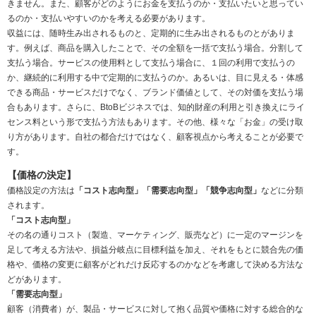
きません。また、顧客がどのようにお金を支払うのか・支払いたいと思ってい
るのか・支払いやすいのかを考える必要があります。
収益には、随時生み出されるものと、定期的に生み出されるものとがありま
す。例えば、商品を購入したことで、その全額を一括で支払う場合。分割して
支払う場合。サービスの使用料として支払う場合に、１回の利用で支払うの
か、継続的に利用する中で定期的に支払うのか。あるいは、目に見える・体感
できる商品・サービスだけでなく、ブランド価値として、その対価を支払う場
合もあります。さらに、BtoBビジネスでは、知的財産の利用と引き換えにライ
センス料という形で支払う方法もあります。その他、様々な「お金」の受け取
り方があります。自社の都合だけではなく、顧客視点から考えることが必要で
す。
【価格の決定】
価格設定の方法は
「コスト志向型」「需要志向型」「競争志向型」
などに分類
されます。
「コスト志向型」
その名の通りコスト（製造、マーケティング、販売など）に一定のマージンを
足して考える方法や、損益分岐点に目標利益を加え、それをもとに競合先の価
格や、価格の変更に顧客がどれだけ反応するのかなどを考慮して決める方法な
どがあります。
「需要志向型」
顧客（消費者）が、製品・サービスに対して抱く品質や価格に対する総合的な