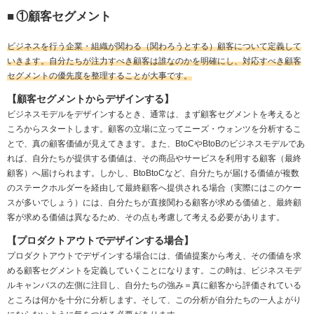
■
①顧客セグメント
ビジネスを行う企業・組織が関わる（関わろうとする）顧客について定義して
いきます。自分たちが注力すべき顧客は誰なのかを明確にし、対応すべき顧客
セグメントの優先度を整理することが大事です。
【顧客セグメントからデザインする】
ビジネスモデルをデザインするとき、通常は、まず顧客セグメントを考えると
ころからスタートします。顧客の立場に立ってニーズ・ウォンツを分析するこ
とで、真の顧客価値が見えてきます。また、BtoCやBtoBのビジネスモデルであ
れば、自分たちが提供する価値は、その商品やサービスを利用する顧客（最終
顧客）へ届けられます。しかし、BtoBtoCなど、自分たちが届ける価値が複数
のステークホルダーを経由して最終顧客へ提供される場合（実際にはこのケー
スが多いでしょう）には、自分たちが直接関わる顧客が求める価値と、最終顧
客が求める価値は異なるため、その点も考慮して考える必要があります。
【プロダクトアウトでデザインする場合】
プロダクトアウトでデザインする場合には、価値提案から考え、その価値を求
める顧客セグメントを定義していくことになります。この時は、ビジネスモデ
ルキャンバスの左側に注目し、自分たちの強み＝真に顧客から評価されている
ところは何かを十分に分析します。そして、この分析が自分たちの一人よがり