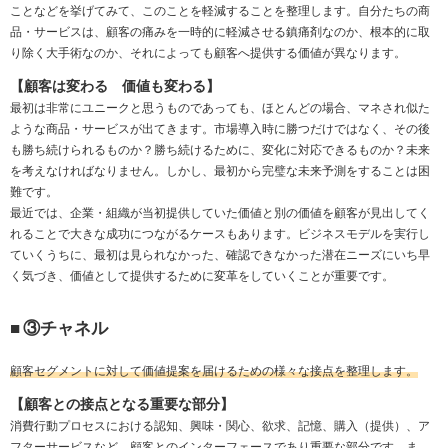
ことなどを挙げてみて、このことを軽減することを整理します。自分たちの商
品・サービスは、顧客の痛みを一時的に軽減させる鎮痛剤なのか、根本的に取
り除く大手術なのか、それによっても顧客へ提供する価値が異なります。
【顧客は変わる 価値も変わる】
最初は非常にユニークと思うものであっても、ほとんどの場合、マネされ似た
ような商品・サービスが出てきます。市場導入時に勝つだけではなく、その後
も勝ち続けられるものか？勝ち続けるために、変化に対応できるものか？未来
を考えなければなりません。しかし、最初から完璧な未来予測をすることは困
難です。
最近では、企業・組織が当初提供していた価値と別の価値を顧客が見出してく
れることで大きな成功につながるケースもあります。ビジネスモデルを実行し
ていくうちに、最初は見られなかった、確認できなかった潜在ニーズにいち早
く気づき、価値として提供するために変革をしていくことが重要です。
■
③チャネル
顧客セグメントに対して価値提案を届けるための様々な接点を整理します。
【顧客との接点となる重要な部分】
消費行動プロセスにおける認知、興味・関心、欲求、記憶、購入（提供）、ア
フターサービスなど、顧客とのインターフェースであり重要な部分です。ま