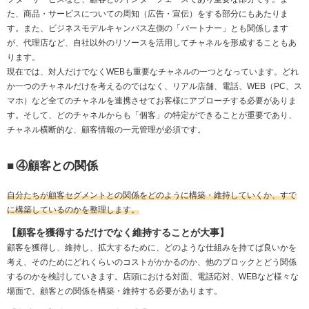
た、商品・サービスについての周知（広告・宣伝）をする部分にもあたりま
す。また、ビジネスモデルキャンバス左側の「パートナー」とも関係します
が、代理店など、自社以外のリソースを活用してチャネルを形成することもあ
ります。
現在では、対人だけでなくWEBも重要なチャネルの一つとなっています。どれ
か一つのチャネルだけを考えるのではなく、リアル店舗、電話、WEB（PC、ス
マホ）など全てのチャネルを連携させてお客様にアプローチする必要がありま
す。そして、どのチャネルからも「個客」の特定ができることが重要であり、
チャネル横断的な、顧客情報の一元管理が必須です。
■
④顧客との関係
自分たちが顧客セグメントとの関係をどのように構築・維持していくか、すで
に構築しているのかを整理します。
【顧客を獲得するだけでなく維持することが大事】
顧客を獲得し、維持し、拡大するために、どのような仕組みを持てば良いかを
考え、そのためにどれくらいのコストがかかるのか、他のブロックとどう関係
するのかを検討していきます。店頭における対面、電話応対、WEBなど様々な
場面で、顧客との関係を構築・維持する必要があります。