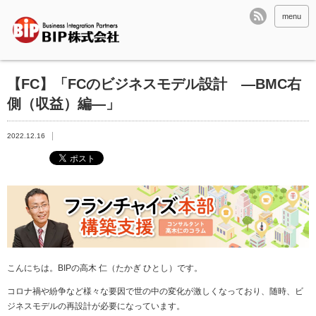
menu
【FC】「FCのビジネスモデル設計 ―BMC右
側（収益）編―」
2022.12.16
こんにちは。
BIP
の高木 仁（たかぎ ひとし）です。
コロナ禍や紛争など様々な要因で世の中の変化が激しくなっており、随時、ビ
ジネスモデルの再設計が必要になっています。