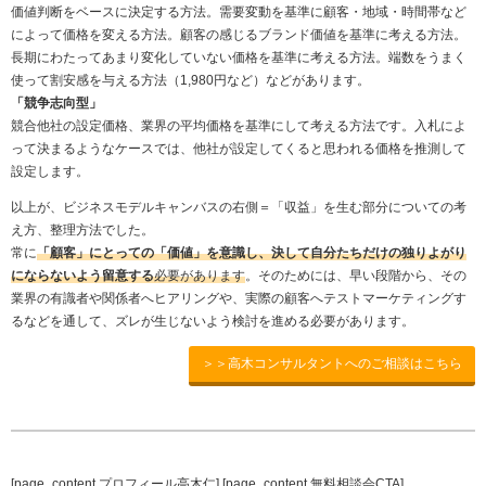
価値判断をベースに決定する方法。需要変動を基準に顧客・地域・時間帯など
によって価格を変える方法。顧客の感じるブランド価値を基準に考える方法。
長期にわたってあまり変化していない価格を基準に考える方法。端数をうまく
使って割安感を与える方法（1,980円など）などがあります。
「競争志向型」
競合他社の設定価格、業界の平均価格を基準にして考える方法です。入札によ
って決まるようなケースでは、他社が設定してくると思われる価格を推測して
設定します。
以上が、ビジネスモデルキャンバスの右側＝「収益」を生む部分についての考
え方、整理方法でした。
常に
「顧客」にとっての「価値」を意識し、決して自分たちだけの独りよがり
にならないよう留意する
必要があります
。そのためには、早い段階から、その
業界の有識者や関係者へヒアリングや、実際の顧客へテストマーケティングす
るなどを通して、ズレが生じないよう検討を進める必要があります。
＞＞高木コンサルタントへのご相談はこちら
[page_content プロフィール高木仁] [page_content 無料相談会CTA]