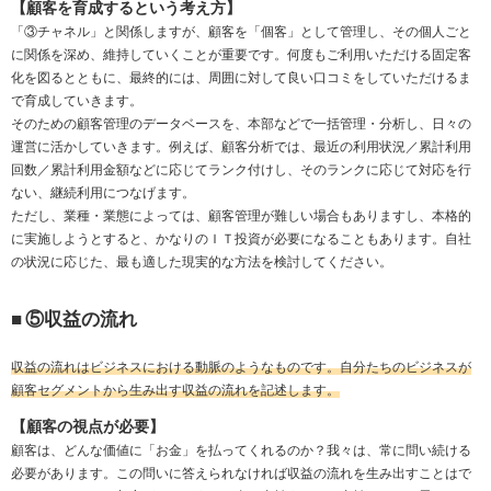
【顧客を育成するという考え方】
「③チャネル」と関係しますが、顧客を「個客」として管理し、その個人ごと
に関係を深め、維持していくことが重要です。何度もご利用いただける固定客
化を図るとともに、最終的には、周囲に対して良い口コミをしていただけるま
で育成していきます。
そのための顧客管理のデータベースを、本部などで一括管理・分析し、日々の
運営に活かしていきます。例えば、顧客分析では、最近の利用状況／累計利用
回数／累計利用金額などに応じてランク付けし、そのランクに応じて対応を行
ない、継続利用につなげます。
ただし、業種・業態によっては、顧客管理が難しい場合もありますし、本格的
に実施しようとすると、かなりのＩＴ投資が必要になることもあります。自社
の状況に応じた、最も適した現実的な方法を検討してください。
■
⑤収益の流れ
収益の流れはビジネスにおける動脈のようなものです。自分たちのビジネスが
顧客セグメントから生み出す収益の流れを記述します。
【顧客の視点が必要】
顧客は、どんな価値に「お金」を払ってくれるのか？我々は、常に問い続ける
必要があります。この問いに答えられなければ収益の流れを生み出すことはで