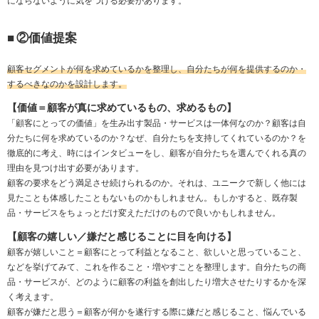
にならないように気をつける必要があります。
■
②価値提案
顧客セグメントが何を求めているかを整理し、自分たちが何を提供するのか・
するべきなのかを設計します。
【価値＝顧客が真に求めているもの、求めるもの】
「顧客にとっての価値」を生み出す製品・サービスは一体何なのか？顧客は自
分たちに何を求めているのか？なぜ、自分たちを支持してくれているのか？を
徹底的に考え、時にはインタビューをし、顧客が自分たちを選んでくれる真の
理由を見つけ出す必要があります。
顧客の要求をどう満足させ続けられるのか。それは、ユニークで新しく他には
見たことも体感したこともないものかもしれません。もしかすると、既存製
品・サービスをちょっとだけ変えただけのもので良いかもしれません。
【顧客の嬉しい／嫌だと感じることに目を向ける】
顧客が嬉しいこと＝顧客にとって利益となること、欲しいと思っていること、
などを挙げてみて、これを作ること・増やすことを整理します。自分たちの商
品・サービスが、どのように顧客の利益を創出したり増大させたりするかを深
く考えます。
顧客が嫌だと思う＝顧客が何かを遂行する際に嫌だと感じること、悩んでいる